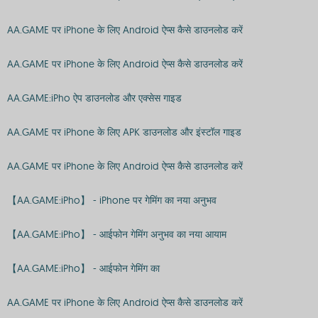
AA.GAME पर iPhone के लिए Android ऐप्स कैसे डाउनलोड करें
AA.GAME पर iPhone के लिए Android ऐप्स कैसे डाउनलोड करें
AA.GAME:iPho ऐप डाउनलोड और एक्सेस गाइड
AA.GAME पर iPhone के लिए APK डाउनलोड और इंस्टॉल गाइड
AA.GAME पर iPhone के लिए Android ऐप्स कैसे डाउनलोड करें
【AA.GAME:iPho】 - iPhone पर गेमिंग का नया अनुभव
【AA.GAME:iPho】 - आईफोन गेमिंग अनुभव का नया आयाम
【AA.GAME:iPho】 - आईफोन गेमिंग का
AA.GAME पर iPhone के लिए Android ऐप्स कैसे डाउनलोड करें