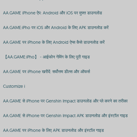
AA.GAME iPhone ऐप: Android और iOS पर मुफ्त डाउनलोड
AA.GAME:iPho पर iOS और Android के लिए APK डाउनलोड करें
AA.GAME पर iPhone के लिए Android ऐप्स कैसे डाउनलोड करें
【AA.GAME:iPho】 - आईफोन गेमिंग के लिए पूरी गाइड
AA.GAME पर iPhone खरीदें: सर्वोत्तम डील्स और ऑफर्स
Customize i
AA.GAME से iPhone पर Genshin Impact डाउनलोड और प्ले करने का तरीका
AA.GAME से iPhone पर Genshin Impact APK डाउनलोड और इंस्टॉल गाइड
AA.GAME पर iPhone के लिए APK डाउनलोड और इंस्टॉल गाइड