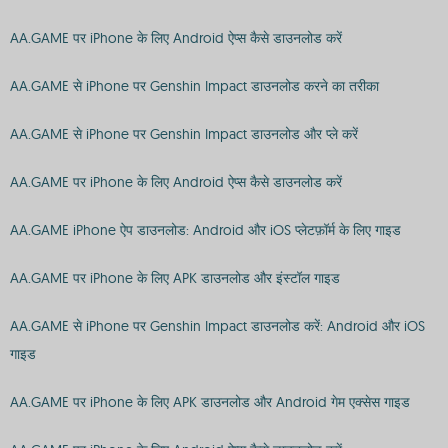
AA.GAME पर iPhone के लिए Android ऐप्स कैसे डाउनलोड करें
AA.GAME से iPhone पर Genshin Impact डाउनलोड करने का तरीका
AA.GAME से iPhone पर Genshin Impact डाउनलोड और प्ले करें
AA.GAME पर iPhone के लिए Android ऐप्स कैसे डाउनलोड करें
AA.GAME iPhone ऐप डाउनलोड: Android और iOS प्लेटफ़ॉर्म के लिए गाइड
AA.GAME पर iPhone के लिए APK डाउनलोड और इंस्टॉल गाइड
AA.GAME से iPhone पर Genshin Impact डाउनलोड करें: Android और iOS
गाइड
AA.GAME पर iPhone के लिए APK डाउनलोड और Android गेम एक्सेस गाइड