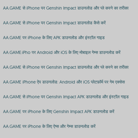
AA.GAME से iPhone पर Genshin Impact डाउनलोड और प्ले करने का तरीका
AA.GAME से iPhone पर Genshin Impact डाउनलोड कैसे करें
AA.GAME पर iPhone के लिए APK डाउनलोड और इंस्टॉल गाइड
AA.GAME:iPho पर Android और iOS के लिए मोबाइल गेम्स डाउनलोड करें
AA.GAME से iPhone पर Genshin Impact डाउनलोड और प्ले करने का तरीका
AA.GAME iPhone ऐप डाउनलोड: Android और iOS प्लेटफ़ॉर्म पर गेम एक्सेस
AA.GAME से iPhone पर Genshin Impact APK डाउनलोड और इंस्टॉल गाइड
AA.GAME पर iPhone के लिए Genshin Impact APK डाउनलोड करें
AA.GAME पर iPhone के लिए ऐप्स और गेम्स डाउनलोड करें