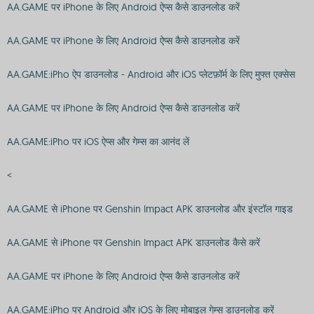
AA.GAME पर iPhone के लिए Android ऐप्स कैसे डाउनलोड करें
AA.GAME पर iPhone के लिए Android ऐप्स कैसे डाउनलोड करें
AA.GAME:iPho ऐप डाउनलोड - Android और iOS प्लेटफ़ॉर्म के लिए मुफ्त एक्सेस
AA.GAME पर iPhone के लिए Android ऐप्स कैसे डाउनलोड करें
AA.GAME:iPho पर iOS ऐप्स और गेम्स का आनंद लें
<
AA.GAME से iPhone पर Genshin Impact APK डाउनलोड और इंस्टॉल गाइड
AA.GAME से iPhone पर Genshin Impact APK डाउनलोड कैसे करें
AA.GAME पर iPhone के लिए Android ऐप्स कैसे डाउनलोड करें
AA.GAME:iPho पर Android और iOS के लिए मोबाइल गेम्स डाउनलोड करें