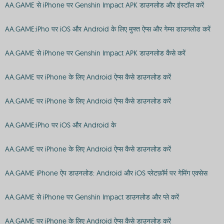
AA.GAME से iPhone पर Genshin Impact APK डाउनलोड और इंस्टॉल करें
AA.GAME:iPho पर iOS और Android के लिए मुफ्त ऐप्स और गेम्स डाउनलोड करें
AA.GAME से iPhone पर Genshin Impact APK डाउनलोड कैसे करें
AA.GAME पर iPhone के लिए Android ऐप्स कैसे डाउनलोड करें
AA.GAME पर iPhone के लिए Android ऐप्स कैसे डाउनलोड करें
AA.GAME:iPho पर iOS और Android के
AA.GAME पर iPhone के लिए Android ऐप्स कैसे डाउनलोड करें
AA.GAME iPhone ऐप डाउनलोड: Android और iOS प्लेटफ़ॉर्म पर गेमिंग एक्सेस
AA.GAME से iPhone पर Genshin Impact डाउनलोड और प्ले करें
AA.GAME पर iPhone के लिए Android ऐप्स कैसे डाउनलोड करें