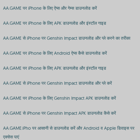
AA.GAME पर iPhone के लिए ऐप्स और गेम्स डाउनलोड करें
AA.GAME पर iPhone के लिए APK डाउनलोड और इंस्टॉल गाइड
AA.GAME से iPhone पर Genshin Impact डाउनलोड और प्ले करने का तरीका
AA.GAME पर iPhone के लिए Android ऐप्स कैसे डाउनलोड करें
AA.GAME पर iPhone के लिए APK डाउनलोड और इंस्टॉल गाइड
AA.GAME से iPhone पर Genshin Impact डाउनलोड और प्ले करें
AA.GAME पर iPhone के लिए Genshin Impact APK डाउनलोड करें
AA.GAME से iPhone पर Genshin Impact APK डाउनलोड कैसे करें
AA.GAME:iPho पर आसानी से डाउनलोड करें और Android व Apple डिवाइस पर
एक्सेस पाएं