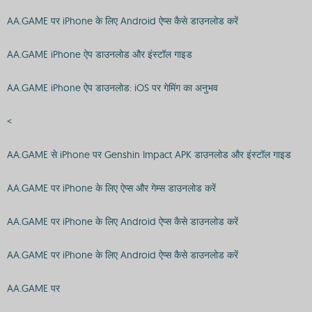
AA.GAME पर iPhone के लिए Android ऐप्स कैसे डाउनलोड करें
AA.GAME iPhone ऐप डाउनलोड और इंस्टॉल गाइड
AA.GAME iPhone ऐप डाउनलोड: iOS पर गेमिंग का अनुभव
<
AA.GAME से iPhone पर Genshin Impact APK डाउनलोड और इंस्टॉल गाइड
AA.GAME पर iPhone के लिए ऐप्स और गेम्स डाउनलोड करें
AA.GAME पर iPhone के लिए Android ऐप्स कैसे डाउनलोड करें
AA.GAME पर iPhone के लिए Android ऐप्स कैसे डाउनलोड करें
AA.GAME पर