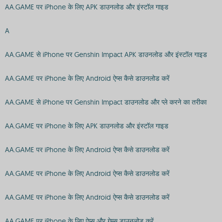
AA.GAME पर iPhone के लिए APK डाउनलोड और इंस्टॉल गाइड
A
AA.GAME से iPhone पर Genshin Impact APK डाउनलोड और इंस्टॉल गाइड
AA.GAME पर iPhone के लिए Android ऐप्स कैसे डाउनलोड करें
AA.GAME से iPhone पर Genshin Impact डाउनलोड और प्ले करने का तरीका
AA.GAME पर iPhone के लिए APK डाउनलोड और इंस्टॉल गाइड
AA.GAME पर iPhone के लिए Android ऐप्स कैसे डाउनलोड करें
AA.GAME पर iPhone के लिए Android ऐप्स कैसे डाउनलोड करें
AA.GAME पर iPhone के लिए Android ऐप्स कैसे डाउनलोड करें
AA.GAME पर iPhone के लिए ऐप्स और गेम्स डाउनलोड करें