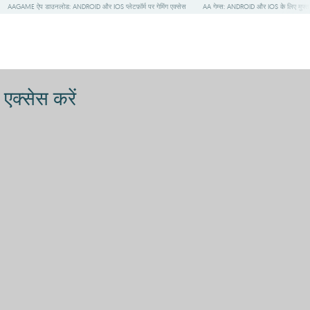
AAGAME ऐप डाउनलोड: ANDROID और IOS प्लेटफ़ॉर्म पर गेमिंग एक्सेस
AA गेम्स: ANDROID और IOS के लिए मुफ्त ग
क्सेस करें