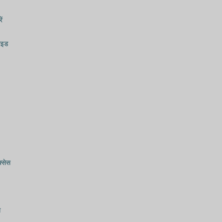
ं
ाइड
्सेस
स