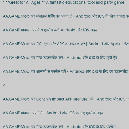
* **Great for All Ages:** A fantastic educational tool and party game.
AA.GAME:Mobi पर मोबाइल गेमिंग का आनंद लें - Android और iOS के लिए एक्सेस करे
AA.GAME मोबाइल पर कैसे एक्सेस करें: Android और iOS गाइड
AA.GAME:Mobi पर गेमिंग एप्स और APK डाउनलोड करें | Android और Apple प्लेटफ़
AA.GAME:Mobi पर गेम्स डाउनलोड करें - Android और iOS के लिए फ्री ऐप
AA.GAME:Mobi पर आसानी से एक्सेस करें - Android और iOS के लिए ऐप डाउनलोड क
<
AA.GAME:Mobi पर Genshin Impact APK डाउनलोड करें - Android और iOS ग
AA.GAME मोबाइल पर गेमिंग: Android और iOS के लिए एक्सेस गाइड
AA.GAME:Mobi पर गेम्स डाउनलोड करें - Android और iOS के लिए एक्सेस