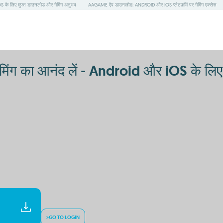
े लिए मुफ्त डाउनलोड और गेमिंग अनुभव
AAGAME ऐप डाउनलोड: ANDROID और IOS प्लेटफ़ॉर्म पर गेमिंग एक्सेस
ग का आनंद लें - Android और iOS के लिए ए
>GO TO LOGIN