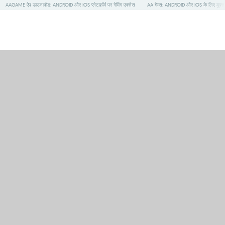
AAGAME ऐप डाउनलोड: ANDROID और IOS प्लेटफ़ॉर्म पर गेमिंग एक्सेस
AA गेम्स: ANDROID और IOS के लिए मुफ्त ग