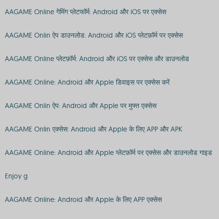
AAGAME Online गेमिंग प्लेटफॉर्म: Android और iOS पर एक्सेस
AAGAME Onlin ऐप डाउनलोड: Android और iOS प्लेटफ़ॉर्म पर एक्सेस
AAGAME Online प्लेटफ़ॉर्म: Android और iOS पर एक्सेस और डाउनलोड
AAGAME Online: Android और Apple डिवाइस पर एक्सेस करें
AAGAME Onlin ऐप: Android और Apple पर मुफ्त एक्सेस
AAGAME Onlin एक्सेस: Android और Apple के लिए APP और APK
AAGAME Online: Android और Apple प्लेटफ़ॉर्म पर एक्सेस और डाउनलोड गाइड
Enjoy g
AAGAME Online: Android और Apple के लिए APP एक्सेस