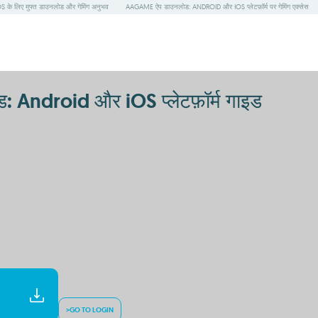
े लिए मुफ्त डाउनलोड और गेमिंग अनुभव
AAGAME ऐप डाउनलोड: ANDROID और IOS प्लेटफ़ॉर्म पर गेमिंग एक्सेस
Android और iOS प्लेटफ़ॉर्म गाइड
>GO TO LOGIN