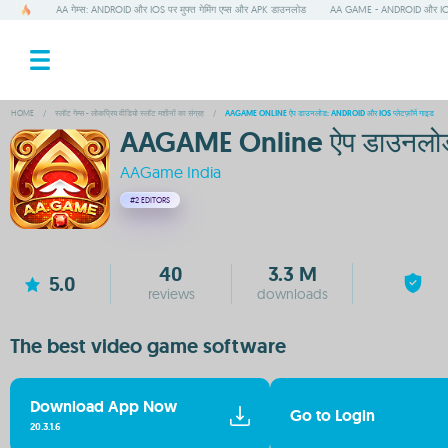
AA गेम्स: ANDROID और IOS पर मुफ्त गेमिंग एप्स और APK डाउनलोड
AA GAME - ANDROID और IOS क
HOME
/
स्लॉट गेम्स - लोकप्रिय वीडियो स्लॉट मशीनों का संग्रह
/
AAGAME ONLINE ऐप डाउनलोड: ANDROID और IOS प्लेटफ़ॉर्म गाइड
AAGAME Online ऐप डाउनलोड: 
AAGame India
#2
EDITORS
40
3.3 M
5.0
reviews
downloads
The best video game software
Download App Now
Go to Login
20.3.1.6