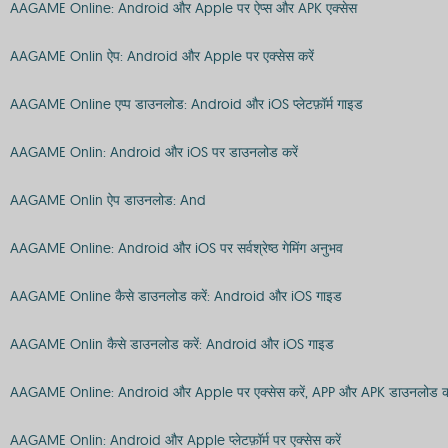
AAGAME Online: Android और Apple पर ऐप्स और APK एक्सेस
AAGAME Onlin ऐप: Android और Apple पर एक्सेस करें
AAGAME Online एप्प डाउनलोड: Android और iOS प्लेटफ़ॉर्म गाइड
AAGAME Onlin: Android और iOS पर डाउनलोड करें
AAGAME Onlin ऐप डाउनलोड: And
AAGAME Online: Android और iOS पर सर्वश्रेष्ठ गेमिंग अनुभव
AAGAME Online कैसे डाउनलोड करें: Android और iOS गाइड
AAGAME Onlin कैसे डाउनलोड करें: Android और iOS गाइड
AAGAME Online: Android और Apple पर एक्सेस करें, APP और APK डाउनलोड कर
AAGAME Onlin: Android और Apple प्लेटफ़ॉर्म पर एक्सेस करें