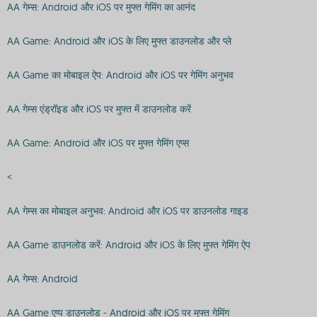
AA गेम्स: Android और iOS पर मुफ्त गेमिंग का आनंद
AA Game: Android और iOS के लिए मुफ्त डाउनलोड और प्ले
AA Game का मोबाइल ऐप: Android और iOS पर गेमिंग अनुभव
AA गेम्स एंड्रॉइड और iOS पर मुफ्त में डाउनलोड करें
AA Game: Android और iOS पर मुफ्त गेमिंग एप्स
<
AA गेम्स का मोबाइल अनुभव: Android और iOS पर डाउनलोड गाइड
AA Game डाउनलोड करें: Android और iOS के लिए मुफ्त गेमिंग ऐप
AA गेम्स: Android
AA Game एप्प डाउनलोड - Android और iOS पर मुफ्त गेमिंग