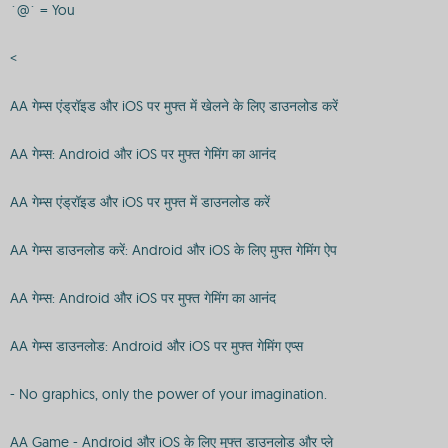
`@` = You
<
AA गेम्स एंड्रॉइड और iOS पर मुफ्त में खेलने के लिए डाउनलोड करें
AA गेम्स: Android और iOS पर मुफ्त गेमिंग का आनंद
AA गेम्स एंड्रॉइड और iOS पर मुफ्त में डाउनलोड करें
AA गेम्स डाउनलोड करें: Android और iOS के लिए मुफ्त गेमिंग ऐप
AA गेम्स: Android और iOS पर मुफ्त गेमिंग का आनंद
AA गेम्स डाउनलोड: Android और iOS पर मुफ्त गेमिंग एप्स
- No graphics, only the power of your imagination.
AA Game - Android और iOS के लिए मुफ्त डाउनलोड और प्ले