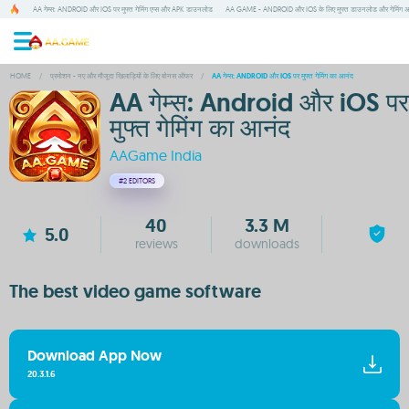
AA गेम्स: ANDROID और IOS पर मुफ्त गेमिंग एप्स और APK डाउनलोड
AA GAME - ANDROID और IOS के लिए मुफ्त डाउनलोड और गेमिंग 
HOME
/
प्रमोशन - नए और मौजूदा खिलाड़ियों के लिए बोनस ऑफर
/
AA गेम्स: ANDROID और IOS पर मुफ्त गेमिंग का आनंद
AA गेम्स: Android और iOS पर
मुफ्त गेमिंग का आनंद
AAGame India
#2
EDITORS
40
3.3 M
5.0
reviews
downloads
The best video game software
Download App Now
20.3.1.6