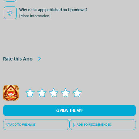
Why is this app published on Uptodown?
(More information)
Rate this App
REVIEW THE APP
ADD TO WISHLIST
ADD TO RECOMMENDED