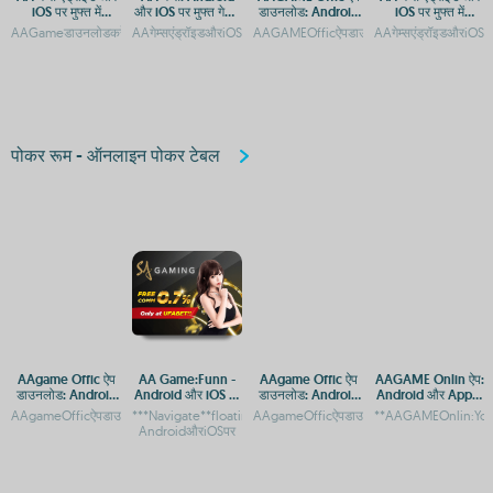
iOS पर मुफ्त में
और iOS पर मुफ्त गेमिंग
डाउनलोड: Android
iOS पर मुफ्त में
डाउनलोड करें
का आनंद
और iOS प्लेटफ़ॉर्म
डाउनलोड करें
AAGameडाउनलोडकरें:AndroidऔरiOSकेलिएमुफ्तगेमिंगऐपAAगेम्सडाउनलोडकरें:AndroidऔरiOSकेल
AAगेम्सएंड्रॉइडऔरiOSपरमुफ्तमेंडाउनलोडकरेंAAGame:AndroidऔरiOSपर
AAGAMEOfficऐपडाउनलोड:AndroidऔरiOSप्लेट
AAगेम्सएंड्रॉइडऔरiOS
गाइड
पोकर रूम - ऑनलाइन पोकर टेबल
AAgame Offic ऐप
AA Game:Funn -
AAgame Offic ऐप
AAGAME Onlin ऐप:
डाउनलोड: Android
Android और iOS पर
डाउनलोड: Android
Android और Apple
और iOS प्लेटफ़ॉर्म पर
मज़ेदार गेमिंग अनुभव
और iOS प्लेटफ़ॉर्म पर
पर एक्सेस करें
AAgameOfficऐपडाउनलोड:AndroidऔरiOSप्लेटफ़ॉर्मपरगेमिंगएक्सेसAAgameOfficऐपडाउनलोड:
***Navigate**floatingplatforms,movinghazards,andshiftingw
AAgameOfficऐपडाउनलोड:AndroidऔरiOSप्लेट
**AAGAMEOnlin:You
गेमिंग एक्सेस
एक्सेस गाइड
AndroidऔरiOSपर