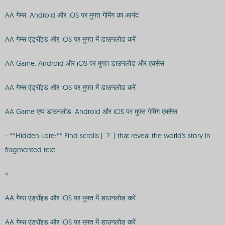
AA गेम्स: Android और iOS पर मुफ्त गेमिंग का आनंद
AA गेम्स एंड्रॉइड और iOS पर मुफ्त में डाउनलोड करें
AA Game: Android और iOS पर मुफ्त डाउनलोड और एक्सेस
AA गेम्स एंड्रॉइड और iOS पर मुफ्त में डाउनलोड करें
AA Game एप्प डाउनलोड: Android और iOS पर मुफ्त गेमिंग एक्सेस
- **Hidden Lore:** Find scrolls (`?`) that reveal the world's story in
fragmented text.
<
AA गेम्स एंड्रॉइड और iOS पर मुफ्त में डाउनलोड करें
AA गेम्स एंड्रॉइड और iOS पर मुफ्त में डाउनलोड करें