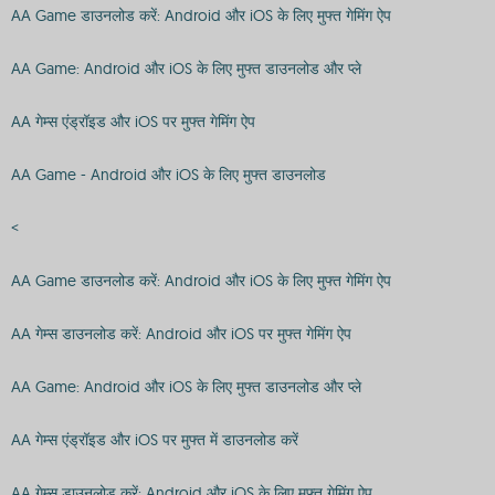
AA Game डाउनलोड करें: Android और iOS के लिए मुफ्त गेमिंग ऐप
AA Game: Android और iOS के लिए मुफ्त डाउनलोड और प्ले
AA गेम्स एंड्रॉइड और iOS पर मुफ्त गेमिंग ऐप
AA Game - Android और iOS के लिए मुफ्त डाउनलोड
<
AA Game डाउनलोड करें: Android और iOS के लिए मुफ्त गेमिंग ऐप
AA गेम्स डाउनलोड करें: Android और iOS पर मुफ्त गेमिंग ऐप
AA Game: Android और iOS के लिए मुफ्त डाउनलोड और प्ले
AA गेम्स एंड्रॉइड और iOS पर मुफ्त में डाउनलोड करें
AA गेम्स डाउनलोड करें: Android और iOS के लिए मुफ्त गेमिंग ऐप