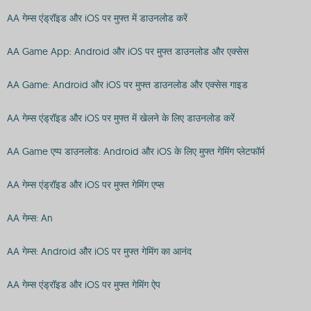
AA गेम्स एंड्रॉइड और iOS पर मुफ्त में डाउनलोड करें
AA Game App: Android और iOS पर मुफ्त डाउनलोड और एक्सेस
AA Game: Android और iOS पर मुफ्त डाउनलोड और एक्सेस गाइड
AA गेम्स एंड्रॉइड और iOS पर मुफ्त में खेलने के लिए डाउनलोड करें
AA Game एप्प डाउनलोड: Android और iOS के लिए मुफ्त गेमिंग प्लेटफॉर्म
AA गेम्स एंड्रॉइड और iOS पर मुफ्त गेमिंग एप्स
AA गेम्स: An
AA गेम्स: Android और iOS पर मुफ्त गेमिंग का आनंद
AA गेम्स एंड्रॉइड और iOS पर मुफ्त गेमिंग ऐप