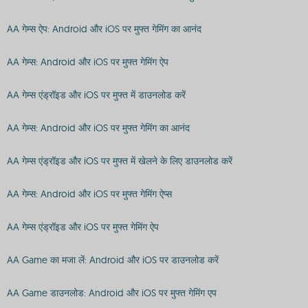
AA गेम्स ऐप: Android और iOS पर मुफ्त गेमिंग का आनंद
AA गेम्स: Android और iOS पर मुफ्त गेमिंग ऐप
AA गेम्स एंड्रॉइड और iOS पर मुफ्त में डाउनलोड करें
AA गेम्स: Android और iOS पर मुफ्त गेमिंग का आनंद
AA गेम्स एंड्रॉइड और iOS पर मुफ्त में खेलने के लिए डाउनलोड करें
AA गेम्स: Android और iOS पर मुफ्त गेमिंग ऐप्स
AA गेम्स एंड्रॉइड और iOS पर मुफ्त गेमिंग ऐप
AA Game का मजा लें: Android और iOS पर डाउनलोड करें
AA Game डाउनलोड: Android और iOS पर मुफ्त गेमिंग एप