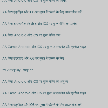
AA गेम्स: Android और iOS पर मुफ्त गेमिंग का आनंद
AA गेम्स एंड्रॉइड और iOS पर मुफ्त में खेलने के लिए डाउनलोड करें
AA गेम्स डाउनलोड: एंड्रॉइड और iOS पर मुफ्त गेमिंग का आनंद
AA गेम्स: Android और iOS पर मुफ्त गेमिंग एप्स
AA Game: Android और iOS पर मुफ्त डाउनलोड और एक्सेस गाइड
AA गेम्स एंड्रॉइड और iOS पर मुफ्त में खेलने के लिए
**Gameplay Loop:**
AA गेम्स: Android और iOS पर मुफ्त गेमिंग का अनुभव
AA Game: Android और iOS पर मुफ्त डाउनलोड और एक्सेस गाइड
AA गेम्स एंड्रॉइड और iOS पर मुफ्त में खेलने के लिए डाउनलोड करें