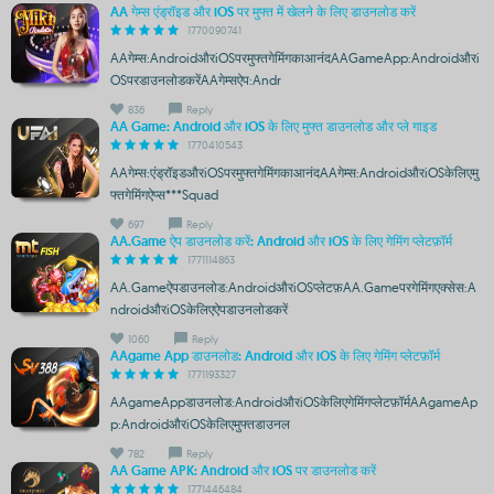
AA गेम्स एंड्रॉइड और iOS पर मुफ्त में खेलने के लिए डाउनलोड करें
1770090741
AAगेम्स:AndroidऔरiOSपरमुफ्तगेमिंगकाआनंदAAGameApp:Androidऔरi
OSपरडाउनलोडकरेंAAगेम्सऐप:Andr
836
Reply
AA Game: Android और iOS के लिए मुफ्त डाउनलोड और प्ले गाइड
1770410543
AAगेम्स:एंड्रॉइडऔरiOSपरमुफ्तगेमिंगकाआनंदAAगेम्स:AndroidऔरiOSकेलिएमु
फ्तगेमिंगऐप्स***Squad
697
Reply
AA.Game ऐप डाउनलोड करें: Android और iOS के लिए गेमिंग प्लेटफ़ॉर्म
1771114863
AA.Gameऐपडाउनलोड:AndroidऔरiOSप्लेटफ़AA.Gameपरगेमिंगएक्सेस:A
ndroidऔरiOSकेलिएऐपडाउनलोडकरें
1060
Reply
AAgame App डाउनलोड: Android और iOS के लिए गेमिंग प्लेटफ़ॉर्म
1771193327
AAgameAppडाउनलोड:AndroidऔरiOSकेलिएगेमिंगप्लेटफ़ॉर्मAAgameAp
p:AndroidऔरiOSकेलिएमुफ्तडाउनल
782
Reply
AA Game APK: Android और iOS पर डाउनलोड करें
1771446484