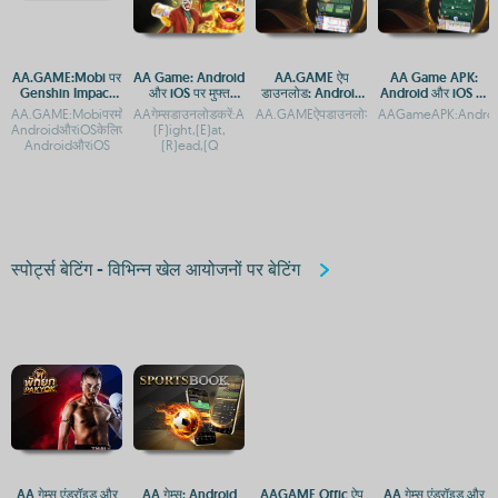
AA.GAME:Mobi पर
AA Game: Android
AA.GAME ऐप
AA Game APK:
Genshin Impact
और iOS पर मुफ्त
डाउनलोड: Android
Android और iOS पर
APK डाउनलोड करें -
डाउनलोड और एक्सेस
और iOS प्लेटफ़ॉर्म पर
डाउनलोड और एक्सेस
AA.GAME:Mobiपरमोबाइलगेमिंगकाआनंदलें-
AAगेम्सडाउनलोडकरें:AndroidऔरiOSपरमुफ्तगेमिंगएप*Movewitharrowk
AA.GAMEऐपडाउनलोड:AndroidऔरiOSप्लेटफ़ॉर्म
AAGameAPK:Android
Android और iOS
गाइड
एक्सेस गाइड
गाइड
AndroidऔरiOSकेलिएएक्सेसकरेंAA.GAME:Mobi-
(F)ight,(E)at,
गाइड
AndroidऔरiOS
(R)ead,(Q
स्पोर्ट्स बेटिंग - विभिन्न खेल आयोजनों पर बेटिंग
AA गेम्स एंड्रॉइड और
AA गेम्स: Android
AAGAME Offic ऐप
AA गेम्स एंड्रॉइड और