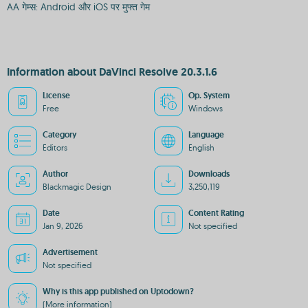
AA गेम्स: Android और iOS पर मुफ्त गेम
Information about DaVinci Resolve 20.3.1.6
License
Op. System
Free
Windows
Category
Language
Editors
English
Author
Downloads
Blackmagic Design
3,250,119
Date
Content Rating
Jan 9, 2026
Not specified
Advertisement
Not specified
Why is this app published on Uptodown?
(More information)