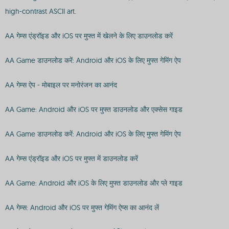
high-contrast ASCII art.
AA गेम्स एंड्रॉइड और iOS पर मुफ्त में खेलने के लिए डाउनलोड करें
AA Game डाउनलोड करें: Android और iOS के लिए मुफ्त गेमिंग ऐप
AA गेम्स ऐप - मोबाइल पर मनोरंजन का आनंद
AA Game: Android और iOS पर मुफ्त डाउनलोड और एक्सेस गाइड
AA Game डाउनलोड करें: Android और iOS के लिए मुफ्त गेमिंग ऐप
AA गेम्स एंड्रॉइड और iOS पर मुफ्त में डाउनलोड करें
AA Game: Android और iOS के लिए मुफ्त डाउनलोड और प्ले गाइड
AA गेम्स: Android और iOS पर मुफ्त गेमिंग ऐप्स का आनंद लें