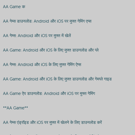
AA Game क
AA गेम्स डाउनलोड: Android और iOS पर मुफ्त गेमिंग एप्स
AA गेम्स: Android और iOS पर मुफ्त में खेलें
AA Game: Android और iOS के लिए मुफ्त डाउनलोड और प्ले
AA गेम्स: Android और iOS के लिए मुफ्त गेमिंग ऐप्स
AA Game: Android और iOS के लिए मुफ्त डाउनलोड और गेमप्ले गाइड
AA Game ऐप डाउनलोड: Android और iOS पर मुफ्त गेमिंग
**AA Game**
AA गेम्स एंड्रॉइड और iOS पर मुफ्त में खेलने के लिए डाउनलोड करें