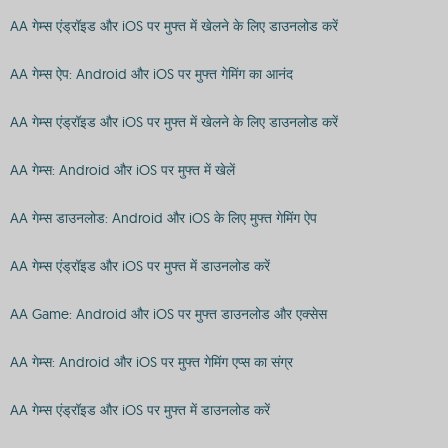
AA गेम्स एंड्रॉइड और iOS पर मुफ्त में खेलने के लिए डाउनलोड करें
AA गेम्स ऐप: Android और iOS पर मुफ्त गेमिंग का आनंद
AA गेम्स एंड्रॉइड और iOS पर मुफ्त में खेलने के लिए डाउनलोड करें
AA गेम्स: Android और iOS पर मुफ्त में खेलें
AA गेम्स डाउनलोड: Android और iOS के लिए मुफ्त गेमिंग ऐप
AA गेम्स एंड्रॉइड और iOS पर मुफ्त में डाउनलोड करें
AA Game: Android और iOS पर मुफ्त डाउनलोड और एक्सेस
AA गेम्स: Android और iOS पर मुफ्त गेमिंग एप्स का संग्र
AA गेम्स एंड्रॉइड और iOS पर मुफ्त में डाउनलोड करें