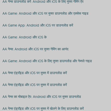
AA गेम्स डाउनलोड करें: Android और iOS के लिए मुफ्त गेमिंग ऐप
AA Game: Android और iOS पर मुफ्त डाउनलोड और एक्सेस गाइड
AA Game App: Android और iOS पर डाउनलोड करें
AA Game: Android और iOS के
AA गेम्स: Android और iOS पर मुफ्त गेमिंग का आनंद
AA Game: Android और iOS के लिए मुफ्त डाउनलोड और गेमप्ले गाइड
AA गेम्स एंड्रॉइड और iOS पर मुफ्त में डाउनलोड करें
AA गेम्स एंड्रॉइड और iOS पर मुफ्त में डाउनलोड करें
AA गेम्स का मोबाइल ऐप: Android और iOS पर मुफ्त डाउनलोड
AA गेम्स एंड्रॉइड और iOS पर मुफ्त में खेलने के लिए डाउनलोड करें