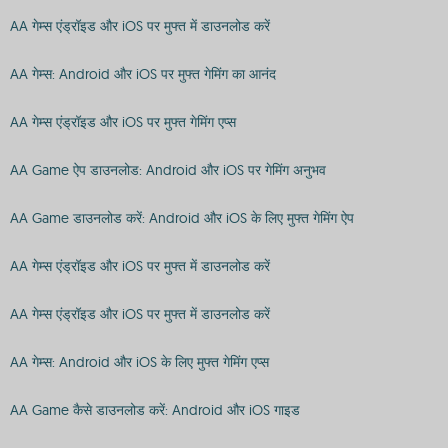
AA गेम्स एंड्रॉइड और iOS पर मुफ्त में डाउनलोड करें
AA गेम्स: Android और iOS पर मुफ्त गेमिंग का आनंद
AA गेम्स एंड्रॉइड और iOS पर मुफ्त गेमिंग एप्स
AA Game ऐप डाउनलोड: Android और iOS पर गेमिंग अनुभव
AA Game डाउनलोड करें: Android और iOS के लिए मुफ्त गेमिंग ऐप
AA गेम्स एंड्रॉइड और iOS पर मुफ्त में डाउनलोड करें
AA गेम्स एंड्रॉइड और iOS पर मुफ्त में डाउनलोड करें
AA गेम्स: Android और iOS के लिए मुफ्त गेमिंग एप्स
AA Game कैसे डाउनलोड करें: Android और iOS गाइड