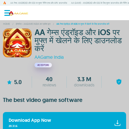
AA गेम्स: ANDROID और IOS पर मुफ्त गेमिंग एप्स और APK डाउनलोड
AA GAME - ANDROID और IOS के लिए मुफ्त डाउनलोड और गेमिंग 
HOME
/
होमपेज - AAGAME INDIA का प्रवेश द्वार
/
AA गेम्स एंड्रॉइड और IOS पर मुफ्त में खेलने के लिए डाउनलोड करें
AA गेम्स एंड्रॉइड और iOS पर
मुफ्त में खेलने के लिए डाउनलोड
करें
AAGame India
#2
EDITORS
40
3.3 M
5.0
reviews
downloads
The best video game software
Download App Now
20.3.1.6