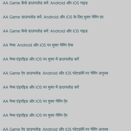
AA Game कैसे डाउनलोड करें: Android और iOS गाइड
AA Game डाउनलोड करें: Android और iOS के लिए मुफ्त गेमिंग एप
AA Game कैसे डाउनलोड करें: Android और iOS गाइड
AA गेम्स: Android और iOS पर मुफ्त गेमिंग ऐप्स
AA गेम्स एंड्रॉइड और iOS पर मुफ्त में डाउनलोड करें
AA Game ऐप डाउनलोड: Android और iOS प्लेटफ़ॉर्म पर गेमिंग अनुभव
AA गेम्स एंड्रॉइड और iOS पर मुफ्त में डाउनलोड करें
AA गेम्स एंड्रॉइड और iOS पर मुफ्त गेमिंग ऐप
AA गेम्स एंड्रॉइड और iOS पर मुफ्त गेमिंग ऐप
AA Game ऐप डाउनलोड: Android और iOS प्लेटफ़ॉर्म पर गेमिंग अनुभव