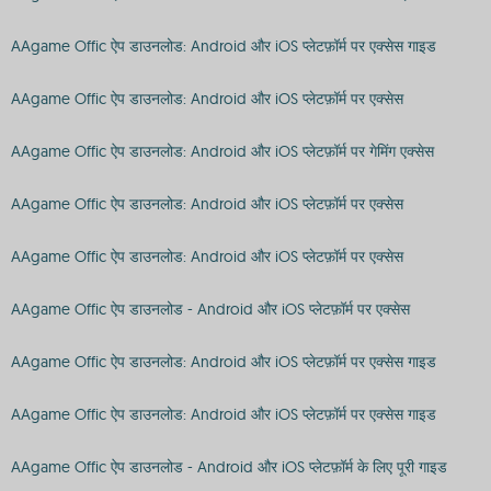
AAgame Offic ऐप डाउनलोड: Android और iOS प्लेटफ़ॉर्म पर एक्सेस गाइड
AAgame Offic ऐप डाउनलोड: Android और iOS प्लेटफ़ॉर्म पर एक्सेस
AAgame Offic ऐप डाउनलोड: Android और iOS प्लेटफ़ॉर्म पर गेमिंग एक्सेस
AAgame Offic ऐप डाउनलोड: Android और iOS प्लेटफ़ॉर्म पर एक्सेस
AAgame Offic ऐप डाउनलोड: Android और iOS प्लेटफ़ॉर्म पर एक्सेस
AAgame Offic ऐप डाउनलोड - Android और iOS प्लेटफ़ॉर्म पर एक्सेस
AAgame Offic ऐप डाउनलोड: Android और iOS प्लेटफ़ॉर्म पर एक्सेस गाइड
AAgame Offic ऐप डाउनलोड: Android और iOS प्लेटफ़ॉर्म पर एक्सेस गाइड
AAgame Offic ऐप डाउनलोड - Android और iOS प्लेटफ़ॉर्म के लिए पूरी गाइड