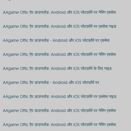
AAgame Offic ऐप डाउनलोड: Android और iOS प्लेटफ़ॉर्म पर गेमिंग एक्सेस
AAgame Offic ऐप डाउनलोड: Android और iOS प्लेटफ़ॉर्म पर एक्सेस गाइड
AAgame Offic ऐप डाउनलोड - Android और iOS प्लेटफ़ॉर्म पर एक्सेस
AAgame Offic ऐप डाउनलोड: Android और iOS प्लेटफ़ॉर्म पर गेमिंग एक्सेस
AAgame Offic ऐप डाउनलोड: Android और iOS प्लेटफ़ॉर्म के लिए गाइड
AAgame Offic ऐप डाउनलोड - Android और iOS प्लेटफ़ॉर्म पर
AAgame Offic ऐप डाउनलोड: Android और iOS प्लेटफ़ॉर्म पर एक्सेस गाइड
AAgame Offic ऐप डाउनलोड: Android और iOS प्लेटफ़ॉर्म पर गेमिंग एक्सेस
AAgame Offic ऐप डाउनलोड: Android और iOS प्लेटफ़ॉर्म पर गेमिंग एक्सेस