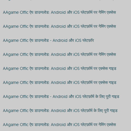
AAgame Offic ऐप डाउनलोड: Android और iOS प्लेटफ़ॉर्म पर गेमिंग एक्सेस
AAgame Offic ऐप डाउनलोड: Android और iOS प्लेटफ़ॉर्म पर गेमिंग एक्सेस
AAgame Offic ऐप डाउनलोड - Android और iOS प्लेटफ़ॉर
AAgame Offic ऐप डाउनलोड: Android और iOS प्लेटफ़ॉर्म पर गेमिंग एक्सेस
AAgame Offic ऐप डाउनलोड: Android और iOS प्लेटफ़ॉर्म पर एक्सेस गाइड
AAgame Offic ऐप डाउनलोड: Android और iOS प्लेटफ़ॉर्म पर एक्सेस गाइड
AAgame Offic ऐप डाउनलोड - Android और iOS प्लेटफ़ॉर्म के लिए पूरी गाइड
AAgame Offic ऐप डाउनलोड: Android और iOS प्लेटफ़ॉर्म के लिए पूरी गाइड
AAgame Offic ऐप डाउनलोड: Android और iOS प्लेटफ़ॉर्म पर गेमिंग एक्सेस