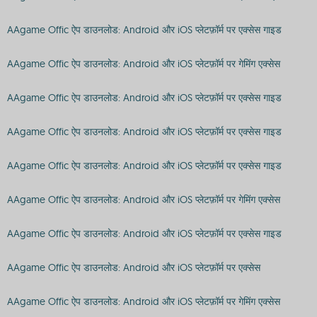
AAgame Offic ऐप डाउनलोड: Android और iOS प्लेटफ़ॉर्म पर एक्सेस गाइड
AAgame Offic ऐप डाउनलोड: Android और iOS प्लेटफ़ॉर्म पर गेमिंग एक्सेस
AAgame Offic ऐप डाउनलोड: Android और iOS प्लेटफ़ॉर्म पर एक्सेस गाइड
AAgame Offic ऐप डाउनलोड: Android और iOS प्लेटफ़ॉर्म पर एक्सेस गाइड
AAgame Offic ऐप डाउनलोड: Android और iOS प्लेटफ़ॉर्म पर एक्सेस गाइड
AAgame Offic ऐप डाउनलोड: Android और iOS प्लेटफ़ॉर्म पर गेमिंग एक्सेस
AAgame Offic ऐप डाउनलोड: Android और iOS प्लेटफ़ॉर्म पर एक्सेस गाइड
AAgame Offic ऐप डाउनलोड: Android और iOS प्लेटफ़ॉर्म पर एक्सेस
AAgame Offic ऐप डाउनलोड: Android और iOS प्लेटफ़ॉर्म पर गेमिंग एक्सेस