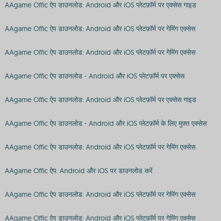
AAgame Offic ऐप डाउनलोड: Android और iOS प्लेटफ़ॉर्म पर एक्सेस गाइड
AAgame Offic ऐप डाउनलोड: Android और iOS प्लेटफ़ॉर्म पर गेमिंग एक्सेस
AAgame Offic ऐप डाउनलोड: Android और iOS प्लेटफ़ॉर्म पर गेमिंग एक्सेस
AAgame Offic ऐप डाउनलोड - Android और iOS प्लेटफ़ॉर्म पर एक्सेस
AAgame Offic ऐप डाउनलोड: Android और iOS प्लेटफ़ॉर्म पर एक्सेस गाइड
AAgame Offic ऐप डाउनलोड - Android और iOS प्लेटफ़ॉर्म के लिए मुफ़्त एक्सेस
AAgame Offic ऐप डाउनलोड: Android और iOS प्लेटफ़ॉर्म पर गेमिंग एक्सेस
AAgame Offic ऐप: Android और iOS पर डाउनलोड करें
AAgame Offic ऐप डाउनलोड: Android और iOS प्लेटफ़ॉर्म पर गेमिंग एक्सेस
AAgame Offic ऐप डाउनलोड: Android और iOS प्लेटफ़ॉर्म पर गेमिंग एक्सेस