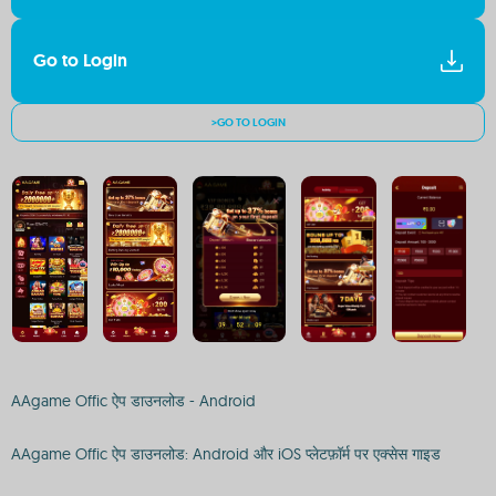
Go to Login
>GO TO LOGIN
AAgame Offic ऐप डाउनलोड - Android
AAgame Offic ऐप डाउनलोड: Android और iOS प्लेटफ़ॉर्म पर एक्सेस गाइड