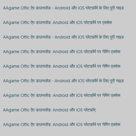
AAgame Offic ऐप डाउनलोड - Android और iOS प्लेटफ़ॉर्म के लिए पूरी गाइड
AAgame Offic ऐप डाउनलोड: Android और iOS प्लेटफ़ॉर्म पर एक्सेस
AAgame Offic ऐप डाउनलोड - Android और iOS प्लेटफ़ॉर्म के लिए पूरी गाइड
AAgame Offic ऐप डाउनलोड: Android और iOS प्लेटफ़ॉर्म पर गेमिंग एक्सेस
AAgame Offic ऐप डाउनलोड: Android और iOS प्लेटफ़ॉर्म पर गेमिंग एक्सेस
AAgame Offic ऐप डाउनलोड - Android और iOS प्लेटफ़ॉर्म के लिए पूरी गाइड
AAgame Offic ऐप डाउनलोड: Android और iOS प्लेटफ़ॉर्म पर गेमिंग एक्सेस
AAgame Offic ऐप डाउनलोड: Android और iOS प्लेटफ़ॉर्
AAgame Offic ऐप डाउनलोड: Android और iOS प्लेटफ़ॉर्म पर गेमिंग एक्सेस