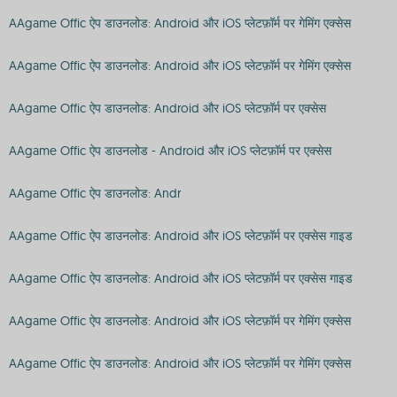
AAgame Offic ऐप डाउनलोड: Android और iOS प्लेटफ़ॉर्म पर गेमिंग एक्सेस
AAgame Offic ऐप डाउनलोड: Android और iOS प्लेटफ़ॉर्म पर गेमिंग एक्सेस
AAgame Offic ऐप डाउनलोड: Android और iOS प्लेटफ़ॉर्म पर एक्सेस
AAgame Offic ऐप डाउनलोड - Android और iOS प्लेटफ़ॉर्म पर एक्सेस
AAgame Offic ऐप डाउनलोड: Andr
AAgame Offic ऐप डाउनलोड: Android और iOS प्लेटफ़ॉर्म पर एक्सेस गाइड
AAgame Offic ऐप डाउनलोड: Android और iOS प्लेटफ़ॉर्म पर एक्सेस गाइड
AAgame Offic ऐप डाउनलोड: Android और iOS प्लेटफ़ॉर्म पर गेमिंग एक्सेस
AAgame Offic ऐप डाउनलोड: Android और iOS प्लेटफ़ॉर्म पर गेमिंग एक्सेस