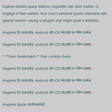
Explore derelict space stations, negotiate with alien traders, or
engage in fleet warfare. Your crew’s personal quests intertwine with
galactic events—saving a refugee ship might spark a rebellion.
AAgame ऐप डाउनलोड: Android और iOS प्लेटफ़ॉर्म पर गेमिंग एक्सेस
AAgame ऐप डाउनलोड: Android और iOS प्लेटफ़ॉर्म पर गेमिंग एक्सेस
* **Team Deathmatch:** Pure combat chaos.
AAgame ऐप डाउनलोड: Android और iOS प्लेटफ़ॉर्म पर गेमिंग एक्सेस
AAgame ऐप डाउनलोड: Android और iOS प्लेटफ़ॉर्म पर गेमिंग एक्सेस
AAgame ऐप डाउनलोड: Android और iOS प्लेटफ़ॉर्म पर गेमिंग एक्सेस
AAgame Apple उपयोगकर्ताओं