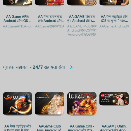
AA Game APK:
AA गेम्स डाउनलोड
AA.GAME मोबाइल
AA गेम्स एंड्रॉइड और
Android और iOS पर
करें: Android और
ऐप: Android और iOS
iOS पर मुफ्त में खेलने
डाउनलोड करें
iOS पर मुफ्त गेमिंग एप
पर डाउनलोड व एक्सेस
के लिए डाउनलोड करें
AAGameAPK:AndroidऔरiOSपरडाउनलोडकरेंAAGameAPK:AndroidऔरiOSकेलिएमुफ्तडाउ
AAGameडाउनलोड:AndroidऔरiOSकेलिएमुफ्तगेमिंगऐपAAGameडाउनलोडकर
AA.GAME:Mobiपरमोबाइलगेमिंगकाआनंदलें-
AAGame:AndroidऔरiOS
गाइड
AndroidऔरiOSकेलिएएक्सेसAA.GAME:Mobi-
AndroidऔरiOSकेलि
ग्राहक सहायता - 24/7 सहायता सेवा
AA गेम्स एंड्रॉइड और
AAGame Club
AA Game:Onli -
AAGAME Onlin:
iOS पर मुफ्त में खेलने
App: Android और
Android और iOS पर
Android और Apple