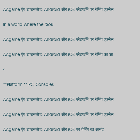
AAgame ऐप डाउनलोड: Android और iOS प्लेटफ़ॉर्म पर गेमिंग एक्सेस
In a world where the "Sou
AAgame ऐप डाउनलोड: Android और iOS प्लेटफ़ॉर्म पर गेमिंग एक्सेस
AAgame ऐप डाउनलोड: Android और iOS प्लेटफ़ॉर्म पर गेमिंग का आ
<
**Platform:** PC, Consoles
AAgame ऐप डाउनलोड: Android और iOS प्लेटफ़ॉर्म पर गेमिंग एक्सेस
AAgame ऐप डाउनलोड: Android और iOS प्लेटफ़ॉर्म पर गेमिंग एक्सेस
AAgame ऐप डाउनलोड: Android और iOS पर गेमिंग का आनंद