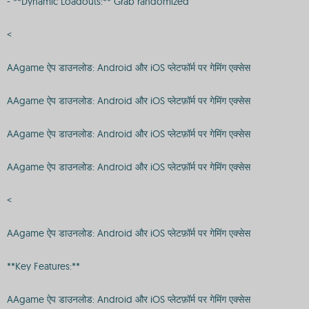
- **Dynamic Loadouts:** Grab randomized
<
AAgame ऐप डाउनलोड: Android और iOS प्लेटफॉर्म पर गेमिंग एक्सेस
AAgame ऐप डाउनलोड: Android और iOS प्लेटफ़ॉर्म पर गेमिंग एक्सेस
AAgame ऐप डाउनलोड: Android और iOS प्लेटफ़ॉर्म पर गेमिंग एक्सेस
AAgame ऐप डाउनलोड: Android और iOS प्लेटफ़ॉर्म पर गेमिंग एक्सेस
<
AAgame ऐप डाउनलोड: Android और iOS प्लेटफ़ॉर्म पर गेमिंग एक्सेस
**Key Features:**
AAgame ऐप डाउनलोड: Android और iOS प्लेटफ़ॉर्म पर गेमिंग एक्सेस