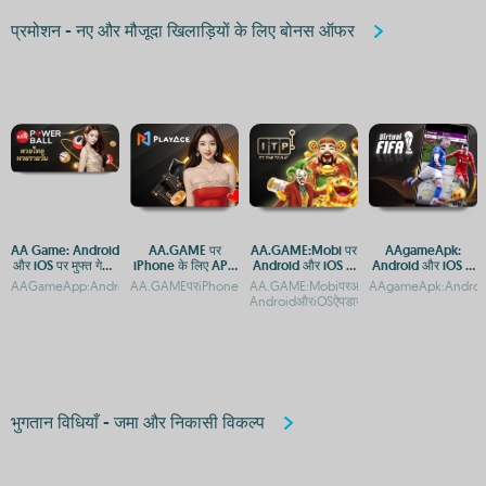
प्रमोशन - नए और मौजूदा खिलाड़ियों के लिए बोनस ऑफर
AA Game: Android
AA.GAME पर
AA.GAME:Mobi पर
AAgameApk:
और iOS पर मुफ्त गेमिंग
iPhone के लिए APK
Android और iOS के
Android और iOS के
ऐप्स डाउनलोड करें
डाउनलोड और गेम
लिए मोबाइल गेम्स
लिए मुफ्त गेम डाउनलोड
AAGameApp:AndroidऔरiOSपरमुफ्तगेमडाउनलोडकरेंAAGame:AndroidऔरiOSपरमुफ्तगेमिंगए
AA.GAMEपरiPhoneकेलिएAndroidऐप्सकैसेडाउनलोडकरेंAA.GAMEपरiP
AA.GAME:Mobiपरआसानीसेएक्सेसकरें-
AAgameApk:Androidऔर
एक्सेस गाइड
डाउनलोड करें
AndroidऔरiOSऐपडाउनलोडकरेंAA.GAMEमोबाइलप्
भुगतान विधियाँ - जमा और निकासी विकल्प