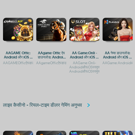
AAGAME Offic:
AAgame Offic ऐप
AA Game:Onli -
AA गेम्स डाउनलोड:
Android और iOS के
डाउनलोड: Android
Android और iOS पर
Android और iOS पर
लिए ऐप डाउनलोड गाइड
और iOS प्लेटफ़ॉर्म पर
मुफ्त गेमिंग ऐप
मुफ्त गेमिंग एप्स
AAGAMEOfficऐपडाउनलोड:AndroidऔरiOSप्लेटफ़ॉर्मगाइडAAGAMEOfficऐपडाउनलोड:Android
AAgameOfficऐपडाउनलोड:AndroidऔरiOSप्लेटफ़ॉर्मपरएक्सेसगाइडA
AAGame:Onli-
AAGame:AndroidऔरiOSपर
गेमिंग एक्सेस
AndroidऔरiOSपरमुफ्तगेमिंगएपAAGame:Onli-
AndroidऔरiOSपरमुफ्तगेमिंगएपAAGame:Onl
लाइव कैसीनो - रियल-टाइम डीलर गेमिंग अनुभव