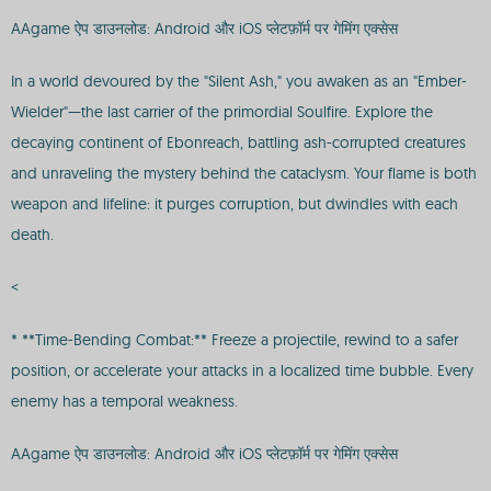
AAgame ऐप डाउनलोड: Android और iOS प्लेटफ़ॉर्म पर गेमिंग एक्सेस
In a world devoured by the "Silent Ash," you awaken as an "Ember-
Wielder"—the last carrier of the primordial Soulfire. Explore the
decaying continent of Ebonreach, battling ash-corrupted creatures
and unraveling the mystery behind the cataclysm. Your flame is both
weapon and lifeline: it purges corruption, but dwindles with each
death.
<
* **Time-Bending Combat:** Freeze a projectile, rewind to a safer
position, or accelerate your attacks in a localized time bubble. Every
enemy has a temporal weakness.
AAgame ऐप डाउनलोड: Android और iOS प्लेटफ़ॉर्म पर गेमिंग एक्सेस