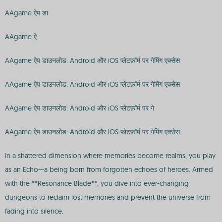
AAgame ऐप डा
AAgame ऐ
AAgame ऐप डाउनलोड: Android और iOS प्लेटफ़ॉर्म पर गेमिंग एक्सेस
AAgame ऐप डाउनलोड: Android और iOS प्लेटफ़ॉर्म पर गेमिंग एक्सेस
AAgame ऐप डाउनलोड: Android और iOS प्लेटफ़ॉर्म पर गे
AAgame ऐप डाउनलोड: Android और iOS प्लेटफ़ॉर्म पर गेमिंग एक्सेस
In a shattered dimension where memories become realms, you play
as an Echo—a being born from forgotten echoes of heroes. Armed
with the **Resonance Blade**, you dive into ever-changing
dungeons to reclaim lost memories and prevent the universe from
fading into silence.