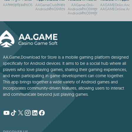
के लिए डाउनलोड करें
iOS प्लेटफ़ॉर्म पर
मुफ्त गेमिंग ऐप
पर एक्सेस करें
AAगेम्सएंड्रॉइडऔरiOSपरमुफ्तमेंखेलनेकेलिएडाउनलोडकरेंAAगेम्सएंड्रॉइडऔरiOSपरमुफ्तगेमिंगऐपAA
AAGameClubऐपडाउनलोड-
AAGame:Onli-
AAGAMEOnlin:Androi
डाउनलोड गाइड
AndroidऔरiOSप्लेटफ़ॉर्मपरएक्सेसAAGameClubApp:AndroidऔरiOSप्ले
AndroidऔरiOSपरमुफ्तडाउनलोडAAGame:Onl
AAGAMEOnline:Andr
AndroidऔरiOSपरमुफ्तगेमिंगऐपAAGame:Onli
AA.Game,Download for Store is a mobile gaming platform designed
specifically for Android devices. It aims to be a social hub where all
players who love playing games, sharing their gaming experiences,
and even participating in game development can come together.
This app brings together a wide variety of Android games and
incorporates community-driven features, allowing users to interact
and communicate beyond just playing games.