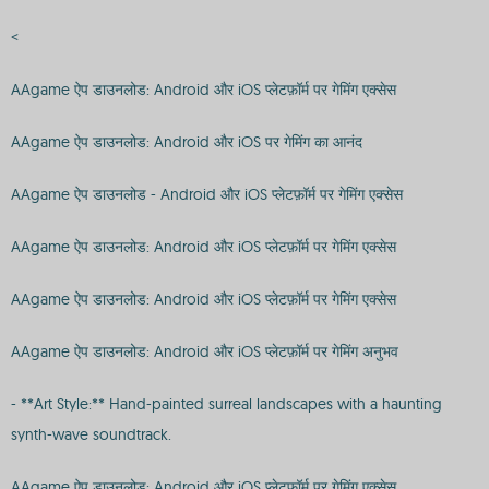
<
AAgame ऐप डाउनलोड: Android और iOS प्लेटफ़ॉर्म पर गेमिंग एक्सेस
AAgame ऐप डाउनलोड: Android और iOS पर गेमिंग का आनंद
AAgame ऐप डाउनलोड - Android और iOS प्लेटफ़ॉर्म पर गेमिंग एक्सेस
AAgame ऐप डाउनलोड: Android और iOS प्लेटफ़ॉर्म पर गेमिंग एक्सेस
AAgame ऐप डाउनलोड: Android और iOS प्लेटफ़ॉर्म पर गेमिंग एक्सेस
AAgame ऐप डाउनलोड: Android और iOS प्लेटफ़ॉर्म पर गेमिंग अनुभव
- **Art Style:** Hand-painted surreal landscapes with a haunting
synth-wave soundtrack.
AAgame ऐप डाउनलोड: Android और iOS प्लेटफ़ॉर्म पर गेमिंग एक्सेस