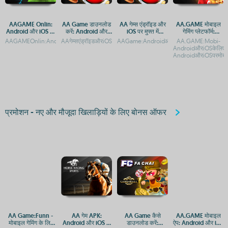
AAGAME Onlin:
AA Game डाउनलोड
AA गेम्स एंड्रॉइड और
AA.GAME मोबाइल
Android और iOS पर
करें: Android और
iOS पर मुफ्त में
गेमिंग प्लेटफॉर्म:
ऐप एक्सेस गाइड
iOS के लिए मुफ्त गेमिंग
डाउनलोड करें
Android और iOS पर
AAGAMEOnlin:AndroidaurApplekeliyeekaasaanaccessgamingappAAGAMEOnlin:A
AAगेम्सएंड्रॉइडऔरiOSपरमुफ्तमेंखेलनेकेलिएAAगेम्सएंड्रॉइडऔरiOSपरमुफ्तगेम
AAGame:AndroidऔरiOSपरमुफ्तडाउनलोडऔरएक्से
AA.GAME:Mobi-
ऐप
एक्सेस गाइड
AndroidऔरiOSकेलिएऐ
AndroidऔरiOSपरमोबाइल
प्रमोशन - नए और मौजूदा खिलाड़ियों के लिए बोनस ऑफर
AA Game:Funn -
AA गेम APK:
AA Game कैसे
AA.GAME मोबाइल
मोबाइल गेमिंग के लिए
Android और iOS के
डाउनलोड करें:
ऐप: Android और iOS