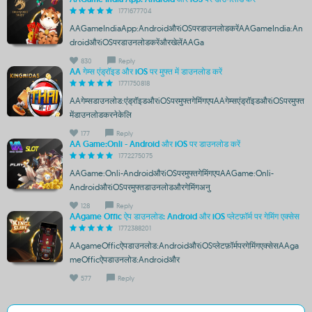
1771677704
AAGameIndiaApp:AndroidऔरiOSपरडाउनलोडकरेंAAGameIndia:An
droidऔरiOSपरडाउनलोडकरेंऔरखेलेंAAGa
830
Reply
AA गेम्स एंड्रॉइड और iOS पर मुफ्त में डाउनलोड करें
1771750818
AAगेम्सडाउनलोड:एंड्रॉइडऔरiOSपरमुफ्तगेमिंगएपAAगेम्सएंड्रॉइडऔरiOSपरमुफ्त
मेंडाउनलोडकरनेकेलि
177
Reply
AA Game:Onli - Android और iOS पर डाउनलोड करें
1772275075
AAGame:Onli-AndroidऔरiOSपरमुफ्तगेमिंगएपAAGame:Onli-
AndroidऔरiOSपरमुफ्तडाउनलोडऔरगेमिंगअनु
128
Reply
AAgame Offic ऐप डाउनलोड: Android और iOS प्लेटफ़ॉर्म पर गेमिंग एक्सेस
1772388201
AAgameOfficऐपडाउनलोड:AndroidऔरiOSप्लेटफ़ॉर्मपरगेमिंगएक्सेसAAga
meOfficऐपडाउनलोड:Androidऔर
577
Reply