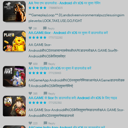
AA गेम्स एप्प डाउनलोड - Android और iOS पर मुफ्त गेमिंग
1768987405
**GameplayLoop:**:D),andsolveenvironmentalpuzzlesusingsim
pleverbs:LOOK,TAKE,USE,GO,FIGHT
281
Reply
AA.GAME:Stor - Android और iOS पर मुफ्त में डाउनलोड करें
1770722292
AA.GAME:Stor-
AndroidऔरiOSपरआसानएक्सेसऔरAPKडाउनलोडAA.GAME:Storऐप-
AndroidऔरiOSकेलिएसर्वश्र
839
Reply
AA गेम्स एंड्रॉइड और iOS पर मुफ्त में डाउनलोड करें
1771239163
AAGameApp:AndroidऔरiOSपरमुफ्तगेमिंगकाआनंदAAGameडाउनलोडक
रें:AndroidऔरiOSकेलिएमुफ्तगेमिंगऐ
395
Reply
AA.GAME से Stor ऐप डाउनलोड करें: Android और iOS के लिए गाइड
1771252392
AA.GAME:Stor-AndroidऔरiOSकेलिएमुफ्तगेमडाउनलोडAA.GAME:Stor-
AndroidऔरiOSपरमुफ्तगेम्सडाउनलो
223
Reply
AAGame India App: Android और iOS पर डाउनलोड करें