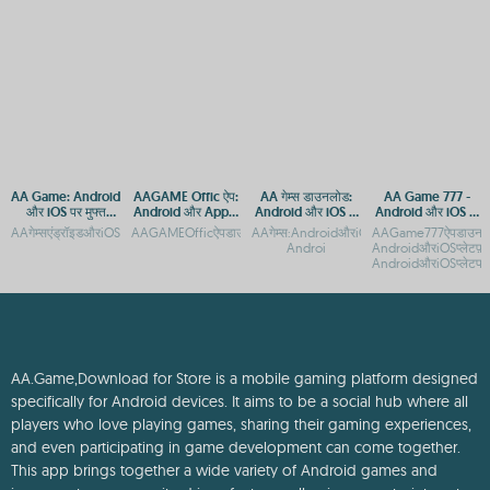
AA Game: Android
AAGAME Offic ऐप:
AA गेम्स डाउनलोड:
AA Game 777 -
और iOS पर मुफ्त
Android और Apple
Android और iOS के
Android और iOS के
डाउनलोड और एक्सेस
डिवाइस के लिए
लिए मुफ्त गेमिंग ऐप
लिए ऑफिशियल APP
AAगेम्सएंड्रॉइडऔरiOSपरमुफ्तमेंडाउनलोडकरेंAAगेम्स:AndroidऔरiOSपरमुफ्तगेमिंगकाआनंदAAगेम्स:
AAGAMEOfficऐपडाउनलोड:AndroidऔरiOSप्लेटफ़ॉर्मगाइडAAGAMEOff
AAगेम्स:AndroidऔरiOSपरमुफ्तगेमिंगऐप्सAA
AAGame777ऐपडाउनल
गाइड
डाउनलोड गाइड
डाउनलोड गाइड
Androi
AndroidऔरiOSप्लेटफ़
AndroidऔरiOSप्लेटफॉर
AA.Game,Download for Store is a mobile gaming platform designed
specifically for Android devices. It aims to be a social hub where all
players who love playing games, sharing their gaming experiences,