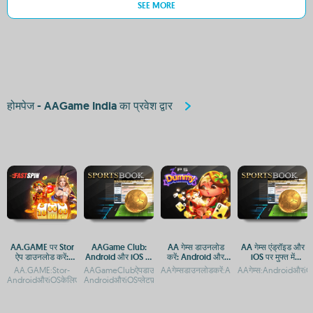
SEE MORE
होमपेज - AAGame India का प्रवेश द्वार
AA.GAME पर Stor
AAGame Club:
AA गेम्स डाउनलोड
AA गेम्स एंड्रॉइड और
ऐप डाउनलोड करें:
Android और iOS पर
करें: Android और
iOS पर मुफ्त में
Android और iOS के
मुफ्त गेमिंग ऐप
iOS के लिए मुफ्त गेमिंग
डाउनलोड करें
AA.GAME:Stor-
AAGameClubऐपडाउनलोड-
AAगेम्सडाउनलोडकरें:AndroidऔरiOSकेलिएमुफ्तगे
AAगेम्स:AndroidऔरiO
लिए गाइड
ऐप
AndroidऔरiOSकेलिएआसानएक्सेसAA.GAMEपरStorऐपडाउनलोडकरें:AndroidऔरiOSकेलिएगाइड
AndroidऔरiOSप्लेटफ़ॉर्मपरएक्सेसAAGameClubAppAPKDownload