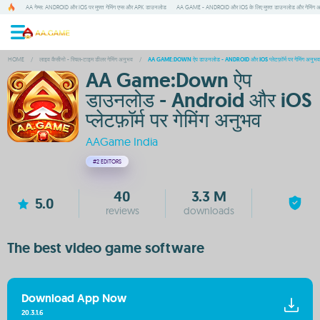
AA गेम्स: ANDROID और IOS पर मुफ्त गेमिंग एप्स और APK डाउनलोड
AA GAME - ANDROID और IOS के लिए मुफ्त डाउनलोड और गेमिंग 
HOME
/
लाइव कैसीनो - रियल-टाइम डीलर गेमिंग अनुभव
/
AA GAME:DOWN ऐप डाउनलोड - ANDROID और IOS प्लेटफ़ॉर्म पर गेमिंग अनुभव
AA Game:Down ऐप
डाउनलोड - Android और iOS
प्लेटफ़ॉर्म पर गेमिंग अनुभव
AAGame India
#2
EDITORS
40
3.3 M
5.0
reviews
downloads
The best video game software
Download App Now
20.3.1.6