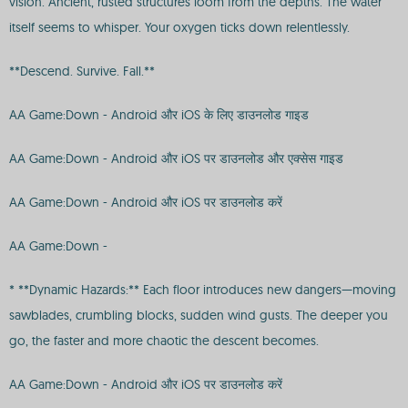
vision. Ancient, rusted structures loom from the depths. The water
itself seems to whisper. Your oxygen ticks down relentlessly.
**Descend. Survive. Fall.**
AA Game:Down - Android और iOS के लिए डाउनलोड गाइड
AA Game:Down - Android और iOS पर डाउनलोड और एक्सेस गाइड
AA Game:Down - Android और iOS पर डाउनलोड करें
AA Game:Down -
* **Dynamic Hazards:** Each floor introduces new dangers—moving
sawblades, crumbling blocks, sudden wind gusts. The deeper you
go, the faster and more chaotic the descent becomes.
AA Game:Down - Android और iOS पर डाउनलोड करें