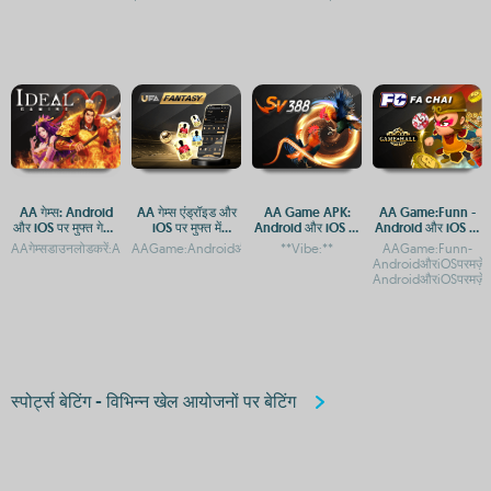
AA गेम्स: Android
AA गेम्स एंड्रॉइड और
AA Game APK:
AA Game:Funn -
और iOS पर मुफ्त गेमिंग
iOS पर मुफ्त में
Android और iOS पर
Android और iOS पर
एप्स
डाउनलोड करें
डाउनलोड करें
मज़ेदार गेमिंग अनुभव
AAगेम्सडाउनलोडकरें:AndroidऔरiOSपरमुफ्तगेमिंगएप्सAAगेम्सएंड्रॉइडऔरiOSपरमुफ्तमेंडाउनलोडकरे
AAGame:AndroidऔरiOSपरमुफ्तडाउनलोडऔरएक्सेसAAगेम्सकामोबाइल
**Vibe:**
AAGame:Funn-
AndroidऔरiOSपरमज़ेद
AndroidऔरiOSपरमज़ेदा
स्पोर्ट्स बेटिंग - विभिन्न खेल आयोजनों पर बेटिंग