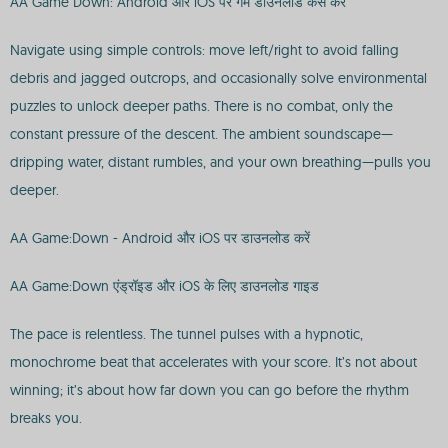
AA Game Down: Android और iOS पर गेम डाउनलोड कैसे करें
Navigate using simple controls: move left/right to avoid falling
debris and jagged outcrops, and occasionally solve environmental
puzzles to unlock deeper paths. There is no combat, only the
constant pressure of the descent. The ambient soundscape—
dripping water, distant rumbles, and your own breathing—pulls you
deeper.
AA Game:Down - Android और iOS पर डाउनलोड करें
AA Game:Down एंड्रॉइड और iOS के लिए डाउनलोड गाइड
The pace is relentless. The tunnel pulses with a hypnotic,
monochrome beat that accelerates with your score. It’s not about
winning; it’s about how far down you can go before the rhythm
breaks you.