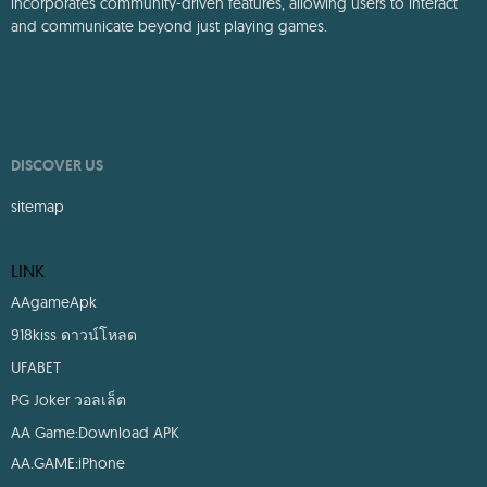
and even participating in game development can come together.
This app brings together a wide variety of Android games and
incorporates community-driven features, allowing users to interact
and communicate beyond just playing games.
DISCOVER US
sitemap
LINK
AAgameApk
918kiss ดาวน์โหลด
UFABET
PG Joker วอลเล็ต
AA Game:Download APK