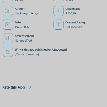
Author
Downloads
Blackmagic Design
3,250,119
Date
Content Rating
Jan 9, 2026
Not specified
Advertisement
Not specified
Why is this app published on Uptodown?
(More information)
Rate this App