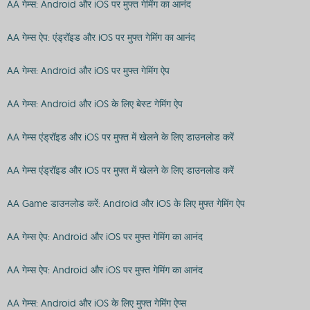
AA गेम्स: Android और iOS पर मुफ्त गेमिंग का आनंद
AA गेम्स ऐप: एंड्रॉइड और iOS पर मुफ्त गेमिंग का आनंद
AA गेम्स: Android और iOS पर मुफ्त गेमिंग ऐप
AA गेम्स: Android और iOS के लिए बेस्ट गेमिंग ऐप
AA गेम्स एंड्रॉइड और iOS पर मुफ्त में खेलने के लिए डाउनलोड करें
AA गेम्स एंड्रॉइड और iOS पर मुफ्त में खेलने के लिए डाउनलोड करें
AA Game डाउनलोड करें: Android और iOS के लिए मुफ्त गेमिंग ऐप
AA गेम्स ऐप: Android और iOS पर मुफ्त गेमिंग का आनंद
AA गेम्स ऐप: Android और iOS पर मुफ्त गेमिंग का आनंद
AA गेम्स: Android और iOS के लिए मुफ्त गेमिंग ऐप्स