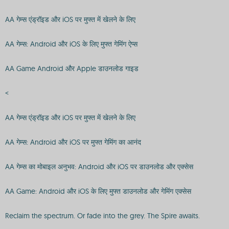
AA गेम्स एंड्रॉइड और iOS पर मुफ्त में खेलने के लिए
AA गेम्स: Android और iOS के लिए मुफ्त गेमिंग ऐप्स
AA Game Android और Apple डाउनलोड गाइड
<
AA गेम्स एंड्रॉइड और iOS पर मुफ्त में खेलने के लिए
AA गेम्स: Android और iOS पर मुफ्त गेमिंग का आनंद
AA गेम्स का मोबाइल अनुभव: Android और iOS पर डाउनलोड और एक्सेस
AA Game: Android और iOS के लिए मुफ्त डाउनलोड और गेमिंग एक्सेस
Reclaim the spectrum. Or fade into the grey. The Spire awaits.