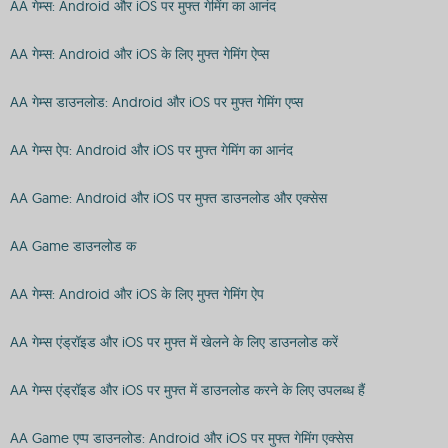
AA गेम्स: Android और iOS पर मुफ्त गेमिंग का आनंद
AA गेम्स: Android और iOS के लिए मुफ्त गेमिंग ऐप्स
AA गेम्स डाउनलोड: Android और iOS पर मुफ्त गेमिंग एप्स
AA गेम्स ऐप: Android और iOS पर मुफ्त गेमिंग का आनंद
AA Game: Android और iOS पर मुफ्त डाउनलोड और एक्सेस
AA Game डाउनलोड क
AA गेम्स: Android और iOS के लिए मुफ्त गेमिंग ऐप
AA गेम्स एंड्रॉइड और iOS पर मुफ्त में खेलने के लिए डाउनलोड करें
AA गेम्स एंड्रॉइड और iOS पर मुफ्त में डाउनलोड करने के लिए उपलब्ध हैं
AA Game एप्प डाउनलोड: Android और iOS पर मुफ्त गेमिंग एक्सेस