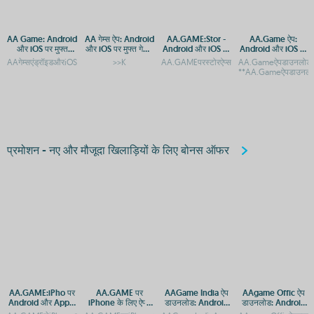
AA Game: Android
AA गेम्स ऐप: Android
AA.GAME:Stor -
AA.Game ऐप:
और iOS पर मुफ्त
और iOS पर मुफ्त गेमिंग
Android और iOS पर
Android और iOS पर
डाउनलोड और एक्सेस
का आनंद
मुफ्त गेम डाउनलोड करें
गेमिंग का बेहतरीन
AAगेम्सएंड्रॉइडऔरiOSपरमुफ्तमेंडाउनलोडकरेंAAगेम्सएंड्रॉइडऔरiOSपरमुफ्तमेंखेलनेकेलिएडाउनलोड
>>K
AA.GAMEपरस्टोरऐप्स:AndroidऔरiOSकेलिएड
AA.Gameऐपडाउनलोड:And
गाइड
अनुभव
**AA.Gameऐपडाउनलो
प्रमोशन - नए और मौजूदा खिलाड़ियों के लिए बोनस ऑफर
AA.GAME:iPho पर
AA.GAME पर
AAGame India ऐप
AAgame Offic ऐप
Android और Apple
iPhone के लिए ऐप्स
डाउनलोड: Android
डाउनलोड: Android
डिवाइस के लिए APK
और गेम्स डाउनलोड करें
और iOS प्लेटफ़ॉर्म पर
और iOS प्लेटफ़ॉर्म के