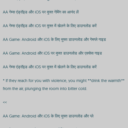
AA गेम्स एंड्रॉइड और iOS पर मुफ्त गेमिंग का आनंद लें
AA गेम्स एंड्रॉइड और iOS पर मुफ्त में खेलने के लिए डाउनलोड करें
AA Game: Android और iOS के लिए मुफ्त डाउनलोड और गेमप्ले गाइड
AA Game: Android और iOS पर मुफ्त डाउनलोड और एक्सेस गाइड
AA गेम्स एंड्रॉइड और iOS पर मुफ्त में खेलने के लिए डाउनलोड करें
* If they reach for you with violence, you might **drink the warmth**
from the air, plunging the room into bitter cold.
<
<
AA Game: Android और iOS के लिए मुफ्त डाउनलोड और प्ले