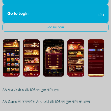
Go to Login
>GO TO LOGIN
AA गेम्स एंड्रॉइड और iOS पर मुफ्त गेमिंग एप्स
AA Game ऐप डाउनलोड: Android और iOS पर मुफ्त गेमिंग का आनंद