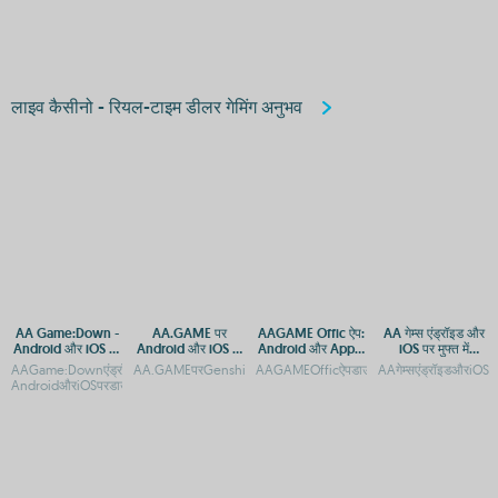
लाइव कैसीनो - रियल-टाइम डीलर गेमिंग अनुभव
AA Game:Down -
AA.GAME पर
AAGAME Offic ऐप:
AA गेम्स एंड्रॉइड और
Android और iOS पर
Android और iOS के
Android और Apple
iOS पर मुफ्त में
डाउनलोड करें
लिए मोबाइल गेम्स
डिवाइस के लिए
डाउनलोड करें
AAGame:Downएंड्रॉइडऔरiOSपरडाउनलोडकैसेकरेंAAGame:Down-
AA.GAMEपरGenshinImpactAPKडाउनलोडकरें:AndroidऔरiOSगाइड
AAGAMEOfficऐपडाउनलोड:AndroidऔरiOSप्ले
AAगेम्सएंड्रॉइडऔरiOSपर
डाउनलोड करें
डाउनलोड गाइड
AndroidऔरiOSपरडाउनलोडकरेंAAGame:Dow