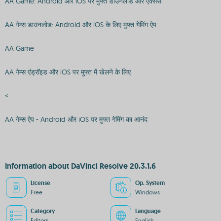
AA Game: Android और iOS पर मुफ्त डाउनलोड और एक्सेस
AA गेम्स डाउनलोड: Android और iOS के लिए मुफ्त गेमिंग ऐप
AA Game
AA गेम्स एंड्रॉइड और iOS पर मुफ्त में खेलने के लिए
<
AA गेम्स ऐप - Android और iOS पर मुफ्त गेमिंग का आनंद
Information about DaVinci Resolve 20.3.1.6
License
Op. System
Free
Windows
Category
Language
Editors
English