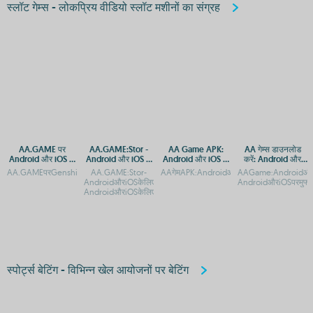
स्लॉट गेम्स - लोकप्रिय वीडियो स्लॉट मशीनों का संग्रह
AA.GAME पर
AA.GAME:Stor -
AA Game APK:
AA गेम्स डाउनलोड
Android और iOS के
Android और iOS के
Android और iOS के
करें: Android और
लिए मोबाइल गेम्स
लिए मुफ्त ऐप डाउनलोड
लिए डाउनलोड गाइड
iOS के लिए मुफ्त गेमिंग
AA.GAMEपरGenshinImpactAPKडाउनलोडकरें:AndroidऔरiOSगाइडAA.GAMEपरGenshinI
AA.GAME:Stor-
AAगेमAPK:AndroidऔरiOSकेलिएमुफ्तडाउनलो
AAGame:AndroidऔरiO
डाउनलोड करें
ऐप
AndroidऔरiOSकेलिएमुफ्तगेमडाउनलोडAA.GAME:Stor-
AndroidऔरiOSपरमुफ्
AndroidऔरiOSकेलिएऐपडाउनलोडगाइड
स्पोर्ट्स बेटिंग - विभिन्न खेल आयोजनों पर बेटिंग