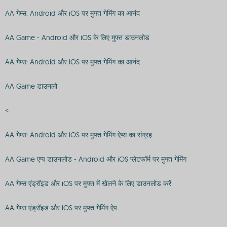
AA गेम्स: Android और iOS पर मुफ्त गेमिंग का आनंद
AA Game - Android और iOS के लिए मुफ्त डाउनलोड
AA गेम्स: Android और iOS पर मुफ्त गेमिंग का आनंद
AA Game डाउनलो
<
AA गेम्स: Android और iOS पर मुफ्त गेमिंग ऐप्स का संग्रह
AA Game एप्प डाउनलोड - Android और iOS प्लेटफॉर्म पर मुफ्त गेमिंग
AA गेम्स एंड्रॉइड और iOS पर मुफ्त में खेलने के लिए डाउनलोड करें
AA गेम्स एंड्रॉइड और iOS पर मुफ्त गेमिंग ऐप