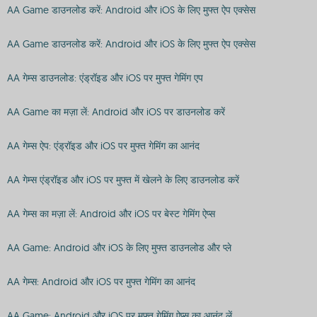
AA Game डाउनलोड करें: Android और iOS के लिए मुफ्त ऐप एक्सेस
AA Game डाउनलोड करें: Android और iOS के लिए मुफ्त ऐप एक्सेस
AA गेम्स डाउनलोड: एंड्रॉइड और iOS पर मुफ्त गेमिंग एप
AA Game का मज़ा लें: Android और iOS पर डाउनलोड करें
AA गेम्स ऐप: एंड्रॉइड और iOS पर मुफ्त गेमिंग का आनंद
AA गेम्स एंड्रॉइड और iOS पर मुफ्त में खेलने के लिए डाउनलोड करें
AA गेम्स का मज़ा लें: Android और iOS पर बेस्ट गेमिंग ऐप्स
AA Game: Android और iOS के लिए मुफ्त डाउनलोड और प्ले
AA गेम्स: Android और iOS पर मुफ्त गेमिंग का आनंद
AA Game: Android और iOS पर मुफ्त गेमिंग ऐप्स का आनंद लें