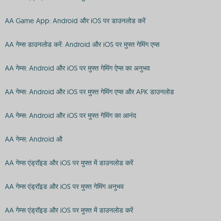
AA Game App: Android और iOS पर डाउनलोड करें
AA गेम्स डाउनलोड करें: Android और iOS पर मुफ्त गेमिंग एप्स
AA गेम्स: Android और iOS पर मुफ्त गेमिंग ऐप्स का अनुभव
AA गेम्स: Android और iOS पर मुफ्त गेमिंग एप्स और APK डाउनलोड
AA गेम्स: Android और iOS पर मुफ्त गेमिंग का आनंद
AA गेम्स: Android औ
AA गेम्स एंड्रॉइड और iOS पर मुफ्त में डाउनलोड करें
AA गेम्स एंड्रॉइड और iOS पर मुफ्त गेमिंग अनुभव
AA गेम्स एंड्रॉइड और iOS पर मुफ्त में डाउनलोड करें