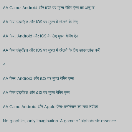
AA Game: Android और iOS पर मुफ्त गेमिंग ऐप्स का अनुभव
AA गेम्स एंड्रॉइड और iOS पर मुफ्त में खेलने के लिए
AA गेम्स: Android और iOS के लिए मुफ्त गेमिंग ऐप
AA गेम्स एंड्रॉइड और iOS पर मुफ्त में खेलने के लिए डाउनलोड करें
<
AA गेम्स: Android और iOS पर मुफ्त गेमिंग एप्स
AA गेम्स एंड्रॉइड और iOS पर मुफ्त गेमिंग एप्स
AA Game Android और Apple ऐप्स: मनोरंजन का नया तरीका
No graphics, only imagination. A game of alphabetic essence.