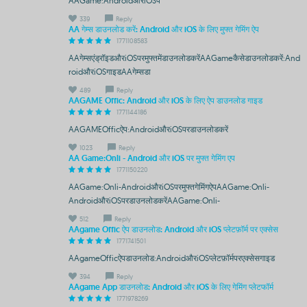
AAGame:AndroidऔरiOSप
339
Reply
AA गेम्स डाउनलोड करें: Android और iOS के लिए मुफ्त गेमिंग ऐप
1771108583
AAगेम्सएंड्रॉइडऔरiOSपरमुफ्तमेंडाउनलोडकरेंAAGameकैसेडाउनलोडकरें:And
roidऔरiOSगाइडAAगेम्सडा
489
Reply
AAGAME Offic: Android और iOS के लिए ऐप डाउनलोड गाइड
1771144186
AAGAMEOfficऐप:AndroidऔरiOSपरडाउनलोडकरें
1023
Reply
AA Game:Onli - Android और iOS पर मुफ्त गेमिंग एप
1771150220
AAGame:Onli-AndroidऔरiOSपरमुफ्तगेमिंगऐपAAGame:Onli-
AndroidऔरiOSपरडाउनलोडकरेंAAGame:Onli-
512
Reply
AAgame Offic ऐप डाउनलोड: Android और iOS प्लेटफ़ॉर्म पर एक्सेस
1771741501
AAgameOfficऐपडाउनलोड:AndroidऔरiOSप्लेटफ़ॉर्मपरएक्सेसगाइड
394
Reply
AAgame App डाउनलोड: Android और iOS के लिए गेमिंग प्लेटफॉर्म
1771978269