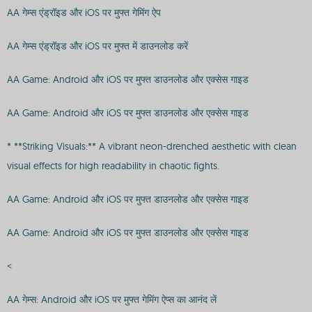
AA गेम्स एंड्रॉइड और iOS पर मुफ्त गेमिंग ऐप
AA गेम्स एंड्रॉइड और iOS पर मुफ्त में डाउनलोड करें
AA Game: Android और iOS पर मुफ्त डाउनलोड और एक्सेस गाइड
AA Game: Android और iOS पर मुफ्त डाउनलोड और एक्सेस गाइड
* **Striking Visuals:** A vibrant neon-drenched aesthetic with clean
visual effects for high readability in chaotic fights.
AA Game: Android और iOS पर मुफ्त डाउनलोड और एक्सेस गाइड
AA Game: Android और iOS पर मुफ्त डाउनलोड और एक्सेस गाइड
<
AA गेम्स: Android और iOS पर मुफ्त गेमिंग ऐप्स का आनंद लें