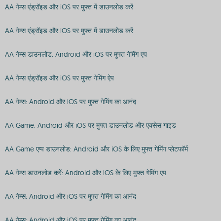
AA गेम्स एंड्रॉइड और iOS पर मुफ्त में डाउनलोड करें
AA गेम्स एंड्रॉइड और iOS पर मुफ्त में डाउनलोड करें
AA गेम्स डाउनलोड: Android और iOS पर मुफ्त गेमिंग एप
AA गेम्स एंड्रॉइड और iOS पर मुफ्त गेमिंग ऐप
AA गेम्स: Android और iOS पर मुफ्त गेमिंग का आनंद
AA Game: Android और iOS पर मुफ्त डाउनलोड और एक्सेस गाइड
AA Game एप्प डाउनलोड: Android और iOS के लिए मुफ्त गेमिंग प्लेटफॉर्म
AA गेम्स डाउनलोड करें: Android और iOS के लिए मुफ्त गेमिंग एप
AA गेम्स: Android और iOS पर मुफ्त गेमिंग का आनंद
AA गेम्स: Android और iOS पर मुफ्त गेमिंग का आनंद