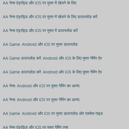
AA गेम्स एंड्रॉइड और iOS पर मुफ्त में खेलने के लिए
AA गेम्स एंड्रॉइड और iOS पर मुफ्त में खेलने के लिए डाउनलोड करें
AA गेम्स एंड्रॉइड और iOS पर मुफ्त में डाउनलोड करें
AA Game: Android और iOS पर मुफ्त डाउनलोड
AA Game डाउनलोड करें: Android और iOS के लिए मुफ्त गेमिंग ऐप
AA Game डाउनलोड करें: Android और iOS के लिए मुफ्त गेमिंग ऐप
AA गेम्स: Android और iOS पर मुफ्त गेमिंग का आनंद
AA गेम्स: Android और iOS पर मुफ्त गेमिंग का आनंद
AA Game: Android और iOS पर मुफ्त डाउनलोड और एक्सेस गाइड
AA गेम्स एंड्रॉइड और iOS पर मुफ्त गेमिंग एप्स