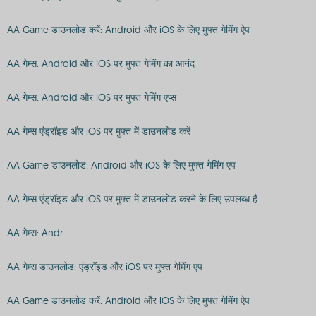
AA Game डाउनलोड करें: Android और iOS के लिए मुफ्त गेमिंग ऐप
AA गेम्स: Android और iOS पर मुफ्त गेमिंग का आनंद
AA गेम्स: Android और iOS पर मुफ्त गेमिंग एप्स
AA गेम्स एंड्रॉइड और iOS पर मुफ्त में डाउनलोड करें
AA Game डाउनलोड: Android और iOS के लिए मुफ्त गेमिंग एप
AA गेम्स एंड्रॉइड और iOS पर मुफ्त में डाउनलोड करने के लिए उपलब्ध हैं
AA गेम्स: Andr
AA गेम्स डाउनलोड: एंड्रॉइड और iOS पर मुफ्त गेमिंग एप
AA Game डाउनलोड करें: Android और iOS के लिए मुफ्त गेमिंग ऐप