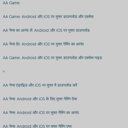
AA Game
AA Game: Android और iOS पर मुफ्त डाउनलोड और एक्सेस
AA गेम्स का आनंद लें: Android और iOS पर मुफ्त डाउनलोड
AA गेम्स ऐप: Android और iOS पर मुफ्त गेमिंग का आनंद
AA Game: Android और iOS पर मुफ्त डाउनलोड और एक्सेस गाइड
<
AA गेम्स एंड्रॉइड और iOS पर मुफ्त में डाउनलोड करें
AA गेम्स: Android और iOS के लिए मुफ्त गेमिंग ऐप्स
AA गेम्स: Android और iOS पर मुफ्त गेमिंग का आनंद
AA गेम्स: Android और iOS पर मुफ्त गेमिंग एप्स