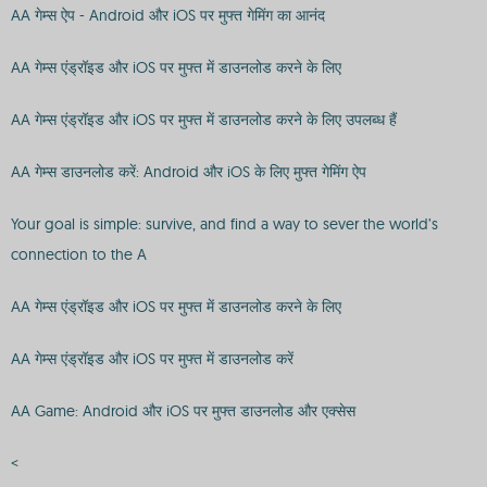
AA गेम्स ऐप - Android और iOS पर मुफ्त गेमिंग का आनंद
AA गेम्स एंड्रॉइड और iOS पर मुफ्त में डाउनलोड करने के लिए
AA गेम्स एंड्रॉइड और iOS पर मुफ्त में डाउनलोड करने के लिए उपलब्ध हैं
AA गेम्स डाउनलोड करें: Android और iOS के लिए मुफ्त गेमिंग ऐप
Your goal is simple: survive, and find a way to sever the world’s
connection to the A
AA गेम्स एंड्रॉइड और iOS पर मुफ्त में डाउनलोड करने के लिए
AA गेम्स एंड्रॉइड और iOS पर मुफ्त में डाउनलोड करें
AA Game: Android और iOS पर मुफ्त डाउनलोड और एक्सेस
<