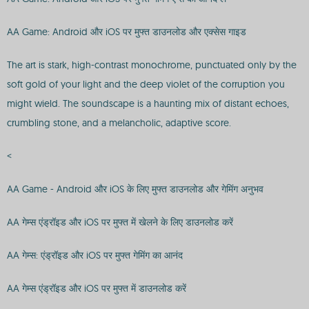
AA Game: Android और iOS पर मुफ्त डाउनलोड और एक्सेस गाइड
The art is stark, high-contrast monochrome, punctuated only by the
soft gold of your light and the deep violet of the corruption you
might wield. The soundscape is a haunting mix of distant echoes,
crumbling stone, and a melancholic, adaptive score.
<
AA Game - Android और iOS के लिए मुफ्त डाउनलोड और गेमिंग अनुभव
AA गेम्स एंड्रॉइड और iOS पर मुफ्त में खेलने के लिए डाउनलोड करें
AA गेम्स: एंड्रॉइड और iOS पर मुफ्त गेमिंग का आनंद
AA गेम्स एंड्रॉइड और iOS पर मुफ्त में डाउनलोड करें