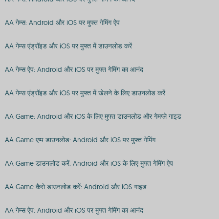
AA गेम्स: Android और iOS पर मुफ्त गेमिंग ऐप
AA गेम्स एंड्रॉइड और iOS पर मुफ्त में डाउनलोड करें
AA गेम्स ऐप: Android और iOS पर मुफ्त गेमिंग का आनंद
AA गेम्स एंड्रॉइड और iOS पर मुफ्त में खेलने के लिए डाउनलोड करें
AA Game: Android और iOS के लिए मुफ्त डाउनलोड और गेमप्ले गाइड
AA Game एप्प डाउनलोड: Android और iOS पर मुफ्त गेमिंग
AA Game डाउनलोड करें: Android और iOS के लिए मुफ्त गेमिंग ऐप
AA Game कैसे डाउनलोड करें: Android और iOS गाइड
AA गेम्स ऐप: Android और iOS पर मुफ्त गेमिंग का आनंद