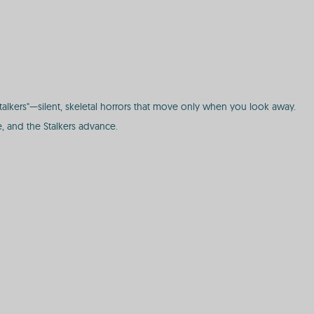
Stalkers"—silent, skeletal horrors that move only when you look away.
e, and the Stalkers advance.