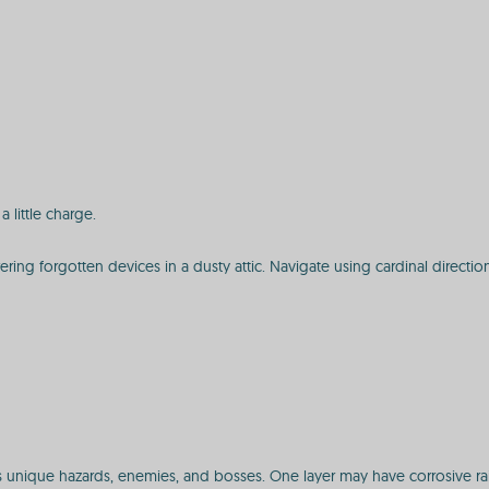
 little charge.
ring forgotten devices in a dusty attic. Navigate using cardinal direct
 has unique hazards, enemies, and bosses. One layer may have corrosive 