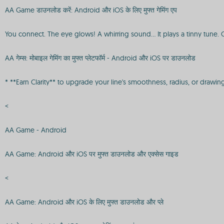
AA Game डाउनलोड करें: Android और iOS के लिए मुफ्त गेमिंग एप
You connect. The eye glows! A whirring sound... It plays a tinny tune.
AA गेम्स: मोबाइल गेमिंग का मुफ्त प्लेटफॉर्म - Android और iOS पर डाउनलोड
* **Earn Clarity** to upgrade your line's smoothness, radius, or drawi
<
AA Game - Android
AA Game: Android और iOS पर मुफ्त डाउनलोड और एक्सेस गाइड
<
AA Game: Android और iOS के लिए मुफ्त डाउनलोड और प्ले