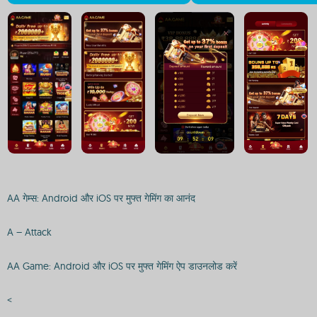
AA गेम्स: Android और iOS पर मुफ्त गेमिंग का आनंद
A – Attack
AA Game: Android और iOS पर मुफ्त गेमिंग ऐप डाउनलोड करें
<