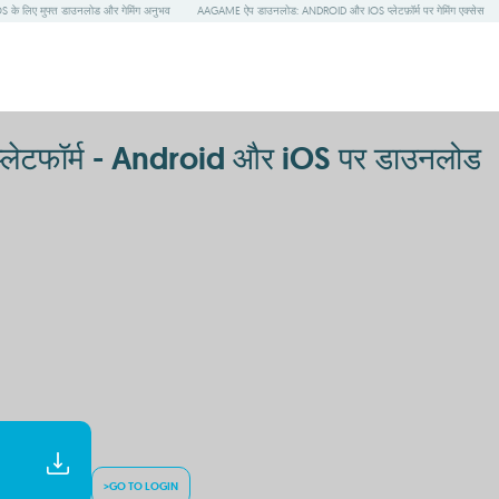
े लिए मुफ्त डाउनलोड और गेमिंग अनुभव
AAGAME ऐप डाउनलोड: ANDROID और IOS प्लेटफ़ॉर्म पर गेमिंग एक्सेस
्त प्लेटफॉर्म - Android और iOS पर डाउनलोड
>GO TO LOGIN