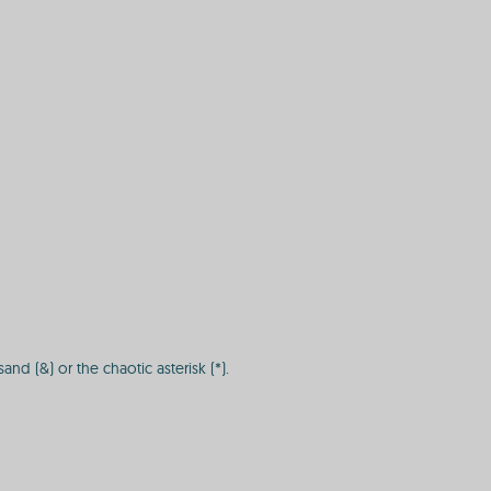
nd (&) or the chaotic asterisk (*).