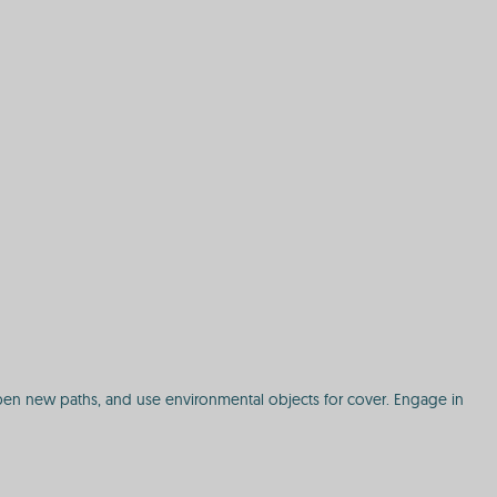
pen new paths, and use environmental objects for cover. Engage in