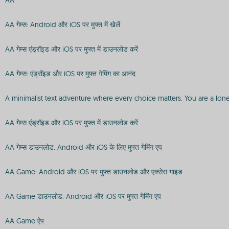
AA
AA गेम्स: Android और iOS पर मुफ्त में खेलें
AA गेम्स एंड्रॉइड और iOS पर मुफ्त में डाउनलोड करें
AA गेम्स: एंड्रॉइड और iOS पर मुफ्त गेमिंग का आनंद
A minimalist text adventure where every choice matters. You are a lon
AA गेम्स एंड्रॉइड और iOS पर मुफ्त में डाउनलोड करें
AA गेम्स डाउनलोड: Android और iOS के लिए मुफ्त गेमिंग एप
AA Game: Android और iOS पर मुफ्त डाउनलोड और एक्सेस गाइड
AA Game डाउनलोड: Android और iOS पर मुफ्त गेमिंग एप
AA Game ऐप