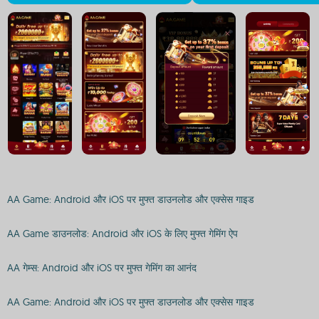
AA Game: Android और iOS पर मुफ्त डाउनलोड और एक्सेस गाइड
AA Game डाउनलोड: Android और iOS के लिए मुफ्त गेमिंग ऐप
AA गेम्स: Android और iOS पर मुफ्त गेमिंग का आनंद
AA Game: Android और iOS पर मुफ्त डाउनलोड और एक्सेस गाइड