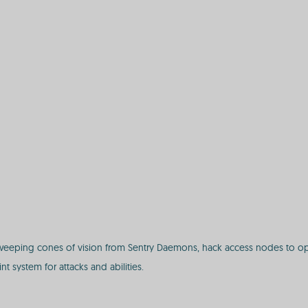
 sweeping cones of vision from Sentry Daemons, hack access nodes to o
 system for attacks and abilities.