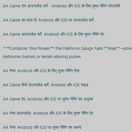
AA Game एप्प डाउनलोड करें - Android और iOS के लिए मुफ्त गेमिंग प्लेटफॉर्म
AA Game का मज़ा लें: Android और iOS पर डाउनलोड करें
AA Game डाउनलोड करें: Android और iOS के लिए मुफ्त गेमिंग ऐप
* **Compose Your Power:** The Harmony Gauge fuels **Arias**—powerful
defensive barriers or terrain-altering pulses.
AA गेम्स: Android और iOS के लिए मुफ्त गेमिंग ऐप्स
AA Game कैसे डाउनलोड करें: Android और iOS गाइड
AA Game ऐप: Android और iOS पर मुफ्त गेमिंग का अनुभव
AA गेम्स डाउनलोड: Android और iOS के लिए मुफ्त गेमिंग ऐप
AA गेम्स: Android और iOS पर मुफ्त गेमिंग का आनंद