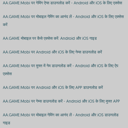
AA.GAME:Mobi पर गेमिंग ऐप्स डाउनलोड करें - Android और iOS के लिए एक्सेस
AA.GAME:Mobi पर मोबाइल गेमिंग का आनंद लें - Android और iOS के लिए एक्सेस
करें
AA.GAME मोबाइल पर कैसे एक्सेस करें: Android और iOS गाइड
AA.GAME:Mobi पर Android और iOS के लिए गेम्स डाउनलोड करें
AA.GAME:Mobi पर मुफ्त में गेम डाउनलोड करें - Android और iOS के लिए ऐप
एक्सेस
AA.GAME:Mobi पर Android और iOS के लिए APP डाउनलोड करें
AA.GAME:Mobi पर गेम्स डाउनलोड करें - Android और iOS के लिए मुफ्त APP
AA.GAME:Mobi पर मोबाइल गेमिंग का आनंद लें - Android और iOS डाउनलोड
गाइड