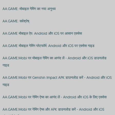
AA.GAME: मोबाइल गेमिंग का नया अनुभव
AA.GAME: सर्वश्रेष्
AA.GAME मोबाइल ऐप: Android और iOS पर आसान एक्सेस
AA.GAME मोबाइल गेमिंग प्लेटफॉर्म: Android और iOS पर एक्सेस गाइड
AA.GAME:Mobi पर मोबाइल गेमिंग का आनंद लें - Android और iOS डाउनलोड
गाइड
AA.GAME:Mobi पर Genshin Impact APK डाउनलोड करें - Android और iOS
गाइड
AA.GAME:Mobi पर गेमिंग ऐप्स का आनंद लें - Android और iOS के लिए एक्सेस
AA.GAME:Mobi पर गेमिंग ऐप्स और APK डाउनलोड करें - Android और iOS