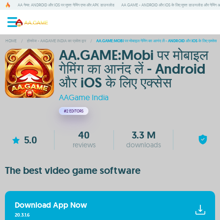
AA गेम्स: ANDROID और IOS पर मुफ्त गेमिंग एप्स और APK डाउनलोड
AA GAME - ANDROID और IOS के लिए मुफ्त डाउनलोड और गेमिंग 
HOME
/
होमपेज - AAGAME INDIA का प्रवेश द्वार
/
AA.GAME:MOBI पर मोबाइल गेमिंग का आनंद लें - ANDROID और IOS के लिए एक्सेस
AA.GAME:Mobi पर मोबाइल
गेमिंग का आनंद लें - Android
और iOS के लिए एक्सेस
AAGame India
#2
EDITORS
40
3.3 M
5.0
reviews
downloads
The best video game software
Download App Now
20.3.1.6