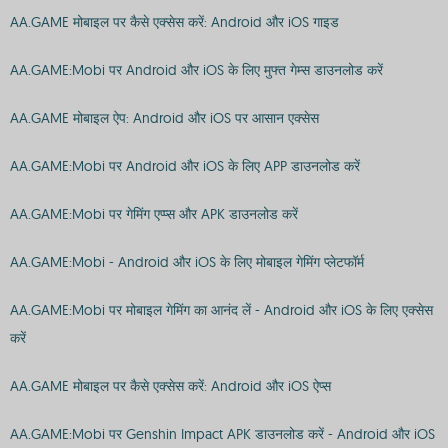
AA.GAME मोबाइल पर कैसे एक्सेस करें: Android और iOS गाइड
AA.GAME:Mobi पर Android और iOS के लिए मुफ्त गेम्स डाउनलोड करें
AA.GAME मोबाइल ऐप: Android और iOS पर आसान एक्सेस
AA.GAME:Mobi पर Android और iOS के लिए APP डाउनलोड करें
AA.GAME:Mobi पर गेमिंग एप्प्स और APK डाउनलोड करें
AA.GAME:Mobi - Android और iOS के लिए मोबाइल गेमिंग प्लेटफॉर्म
AA.GAME:Mobi पर मोबाइल गेमिंग का आनंद लें - Android और iOS के लिए एक्सेस
करें
AA.GAME मोबाइल पर कैसे एक्सेस करें: Android और iOS ऐप्स
AA.GAME:Mobi पर Genshin Impact APK डाउनलोड करें - Android और iOS