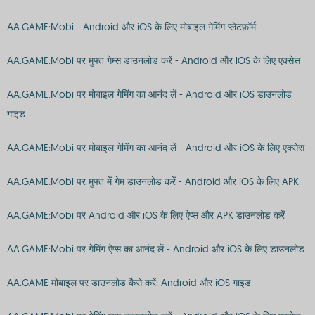
AA.GAME:Mobi - Android और iOS के लिए मोबाइल गेमिंग प्लेटफ़ॉर्म
AA.GAME:Mobi पर मुफ्त गेम्स डाउनलोड करें - Android और iOS के लिए एक्सेस
AA.GAME:Mobi पर मोबाइल गेमिंग का आनंद लें - Android और iOS डाउनलोड
गाइड
AA.GAME:Mobi पर मोबाइल गेमिंग का आनंद लें - Android और iOS के लिए एक्सेस
AA.GAME:Mobi पर मुफ्त में गेम डाउनलोड करें - Android और iOS के लिए APK
AA.GAME:Mobi पर Android और iOS के लिए ऐप्स और APK डाउनलोड करें
AA.GAME:Mobi पर गेमिंग ऐप्स का आनंद लें - Android और iOS के लिए डाउनलोड
AA.GAME मोबाइल पर डाउनलोड कैसे करें: Android और iOS गाइड