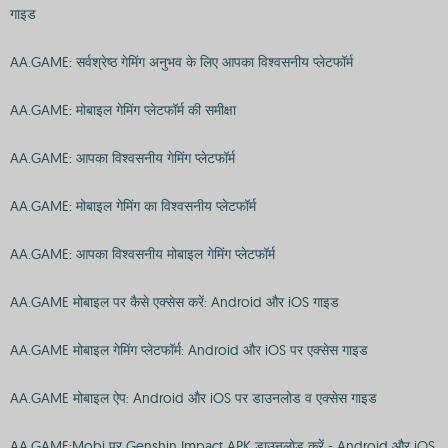
गाइड
AA.GAME: सर्वश्रेष्ठ गेमिंग अनुभव के लिए आपका विश्वसनीय प्लेटफॉर्म
AA.GAME: मोबाइल गेमिंग प्लेटफॉर्म की समीक्षा
AA.GAME: आपका विश्वसनीय गेमिंग प्लेटफॉर्म
AA.GAME: मोबाइल गेमिंग का विश्वसनीय प्लेटफॉर्म
AA.GAME: आपका विश्वसनीय मोबाइल गेमिंग प्लेटफॉर्म
AA.GAME मोबाइल पर कैसे एक्सेस करें: Android और iOS गाइड
AA.GAME मोबाइल गेमिंग प्लेटफॉर्म: Android और iOS पर एक्सेस गाइड
AA.GAME मोबाइल ऐप: Android और iOS पर डाउनलोड व एक्सेस गाइड
AA.GAME:Mobi पर Genshin Impact APK डाउनलोड करें - Android और iOS