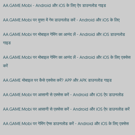
AA.GAME:Mobi - Android और iOS के लिए ऐप डाउनलोड गाइड
AA.GAME:Mobi पर मुफ्त में गेम डाउनलोड करें - Android और iOS के लिए
AA.GAME:Mobi पर मोबाइल गेमिंग का आनंद लें - Android और iOS डाउनलोड
गाइड
AA.GAME:Mobi पर मोबाइल गेमिंग का आनंद लें - Android और iOS के लिए एक्सेस
करें
AA.GAME मोबाइल पर कैसे एक्सेस करें? APP और APK डाउनलोड गाइड
AA.GAME:Mobi पर आसानी से एक्सेस करें - Android और iOS ऐप डाउनलोड
AA.GAME:Mobi पर आसानी से एक्सेस करें - Android और iOS ऐप डाउनलोड करें
AA.GAME:Mobi पर गेमिंग ऐप्स डाउनलोड करें - Android और iOS के लिए एक्सेस