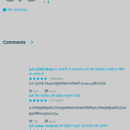
1
40 reviews
Comments
AA.GAME:Mobi पर आसानी से डाउनलोड करें और एंड्रॉइड व iOS पर गेमिंग
का आनंद लें
1769859884
AA.GAME:Mobiपरमुफ्तमेंडाउनलोडकरें-AndroidऔरiOSक
845
Reply
AA गेम्स एंड्रॉइड और iOS पर मुफ्त में खेलें
1770788419
AAगेम्सएंड्रॉइडऔरiOSपरमुफ्तमेंडाउनलोडकरनेकेलिएAAगेम्सएंड्रॉइडऔरiOSपर
मुफ्तगेमिंगअनुभवAAGa
830
Reply
AA Game: Android और iOS पर मुफ्त डाउनलोड और एक्सेस