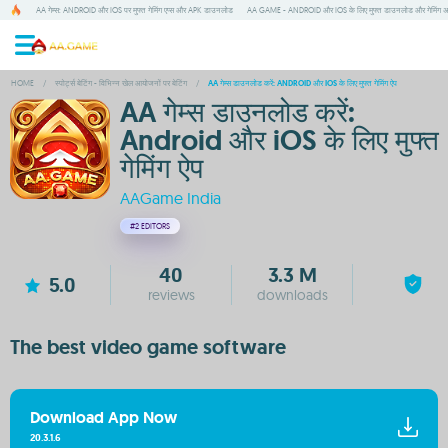
AA गेम्स: ANDROID और IOS पर मुफ्त गेमिंग एप्स और APK डाउनलोड
AA GAME - ANDROID और IOS के लिए मुफ्त डाउनलोड और गेमिंग 
HOME
/
स्पोर्ट्स बेटिंग - विभिन्न खेल आयोजनों पर बेटिंग
/
AA गेम्स डाउनलोड करें: ANDROID और IOS के लिए मुफ्त गेमिंग ऐप
AA गेम्स डाउनलोड करें:
Android और iOS के लिए मुफ्त
गेमिंग ऐप
AAGame India
#2
EDITORS
40
3.3 M
5.0
reviews
downloads
The best video game software
Download App Now
20.3.1.6