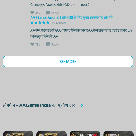
ClubApp:AndroidऔरiOSपरडाउनलोडकरे
863
Reply
AA Game: Android और iOS के लिए मुफ्त डाउनलोड और प्ले
1772336601
AAगेम्स:एंड्रॉइडऔरiOSपरमुफ्तगेमिंगकाआनंदAAगेम्सडाउनलोड:एंड्रॉइडऔरiOS
केलिएमुफ्तगेमिंगऐपAA
738
Reply
SEE MORE
होमपेज - AAGame India का प्रवेश द्वार