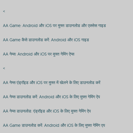
<
AA Game: Android और iOS पर मुफ्त डाउनलोड और एक्सेस गाइड
AA Game कैसे डाउनलोड करें: Android और iOS गाइड
AA गेम्स: Android और iOS पर मुफ्त गेमिंग ऐप्स
<
AA गेम्स एंड्रॉइड और iOS पर मुफ्त में खेलने के लिए डाउनलोड करें
AA गेम्स डाउनलोड करें: Android और iOS के लिए मुफ्त गेमिंग ऐप
AA गेम्स डाउनलोड: एंड्रॉइड और iOS के लिए मुफ्त गेमिंग ऐप
AA Game डाउनलोड करें: Android और iOS के लिए मुफ्त गेमिंग एप