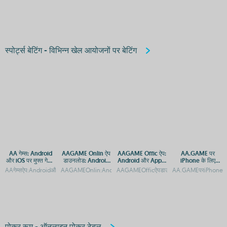
स्पोर्ट्स बेटिंग - विभिन्न खेल आयोजनों पर बेटिंग
AA गेम्स: Android
AAGAME Onlin ऐप
AAGAME Offic ऐप:
AA.GAME पर
और iOS पर मुफ्त गेमिंग
डाउनलोड: Android
Android और Apple
iPhone के लिए
का आनंद
और iOS प्लेटफ़ॉर्म पर
डाउनलोड गाइड
Android ऐप्स कैसे
AAगेम्सऐप:AndroidऔरiOSपरमुफ्तगेमिंगकाआनंदAAGame:AndroidऔरiOSपरमुफ्तगेमिंगऐपAAगेम्स
AAGAMEOnlin:AndroidaurApplekeliyeekaasaanaksesappAAG
AAGAMEOfficऐपडाउनलोड:AndroidऔरiOSप्लेट
AA.GAMEपरiPhoneके
एक्सेस
डाउनलोड करें
पोकर रूम - ऑनलाइन पोकर टेबल