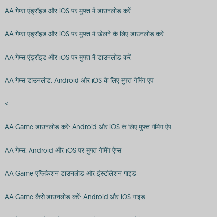
AA गेम्स एंड्रॉइड और iOS पर मुफ्त में डाउनलोड करें
AA गेम्स एंड्रॉइड और iOS पर मुफ्त में खेलने के लिए डाउनलोड करें
AA गेम्स एंड्रॉइड और iOS पर मुफ्त में डाउनलोड करें
AA गेम्स डाउनलोड: Android और iOS के लिए मुफ्त गेमिंग एप
<
AA Game डाउनलोड करें: Android और iOS के लिए मुफ्त गेमिंग ऐप
AA गेम्स: Android और iOS पर मुफ्त गेमिंग ऐप्स
AA Game एप्लिकेशन डाउनलोड और इंस्टॉलेशन गाइड
AA Game कैसे डाउनलोड करें: Android और iOS गाइड