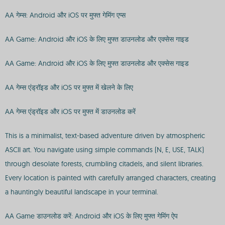
AA गेम्स: Android और iOS पर मुफ्त गेमिंग एप्स
AA Game: Android और iOS के लिए मुफ्त डाउनलोड और एक्सेस गाइड
AA Game: Android और iOS के लिए मुफ्त डाउनलोड और एक्सेस गाइड
AA गेम्स एंड्रॉइड और iOS पर मुफ्त में खेलने के लिए
AA गेम्स एंड्रॉइड और iOS पर मुफ्त में डाउनलोड करें
This is a minimalist, text-based adventure driven by atmospheric
ASCII art. You navigate using simple commands (N, E, USE, TALK)
through desolate forests, crumbling citadels, and silent libraries.
Every location is painted with carefully arranged characters, creating
a hauntingly beautiful landscape in your terminal.
AA Game डाउनलोड करें: Android और iOS के लिए मुफ्त गेमिंग ऐप