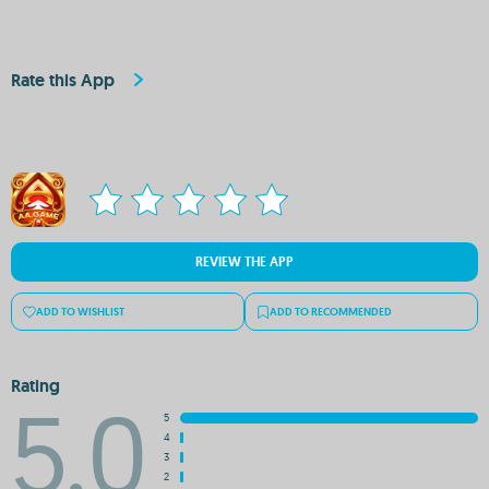
Rate this App
REVIEW THE APP
ADD TO WISHLIST
ADD TO RECOMMENDED
Rating
5.0
5
4
3
2