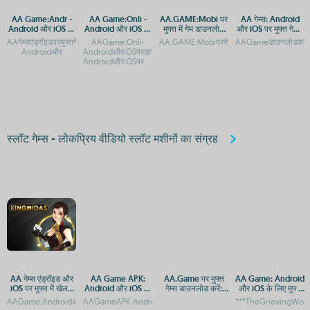
AA Game:Andr -
AA Game:Onli -
AA.GAME:Mobi पर
AA गेम्स: Android
Android और iOS पर
Android और iOS पर
मुफ्त में गेम डाउनलोड
और iOS पर मुफ्त गेमिंग
मुफ्त डाउनलोड
डाउनलोड करें
करें - Android और
का आनंद
AAगेम्सएंड्रॉइडपरमुफ्तगेम्सAAGame:AndroidऔरiOSपरडाउनलोडऔरएक्सेसगाइडAAGame:Andr
AAGame:Onli-
AA.GAME:Mobiपरगेमिंगएप्सऔरAPKडाउनलोडकरे
AAGameडाउनलोडकरें:A
iOS के लिए एक्सेस
Androidऔर
AndroidऔरiOSपरडाउनलोडकरेंAAGame:Onli-
AndroidऔरiOSपरमुफ्तडाउनलोडAAGame:Onli-
A
स्लॉट गेम्स - लोकप्रिय वीडियो स्लॉट मशीनों का संग्रह
AA गेम्स एंड्रॉइड और
AA Game APK:
AA.Game पर मुफ्त
AA Game: Android
iOS पर मुफ्त में खेलने
Android और iOS पर
गेम्स डाउनलोड करें:
और iOS के लिए मुफ्त
के लिए डाउनलोड करें
डाउनलोड और एक्सेस
Android और iOS के
डाउनलोड और प्ले
AAGame:AndroidऔरiOSपरमुफ्तडाउनलोडऔरएक्सेसगाइडAAगेम्स:एंड्रॉइडऔरiOSपरमुफ्तगेमिंगक
AAGameAPK:AndroidऔरAppleडिवाइसकेलिएडाउनलोडगाइडAAGame
***TheGrievingWorl
गाइड
लिए APK