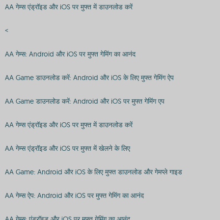
AA गेम्स एंड्रॉइड और iOS पर मुफ्त में डाउनलोड करें
<
AA गेम्स: Android और iOS पर मुफ्त गेमिंग का आनंद
AA Game डाउनलोड करें: Android और iOS के लिए मुफ्त गेमिंग ऐप
AA Game डाउनलोड करें: Android और iOS पर मुफ्त गेमिंग एप
AA गेम्स एंड्रॉइड और iOS पर मुफ्त में डाउनलोड करें
AA गेम्स एंड्रॉइड और iOS पर मुफ्त में खेलने के लिए
AA Game: Android और iOS के लिए मुफ्त डाउनलोड और गेमप्ले गाइड
AA गेम्स ऐप: Android और iOS पर मुफ्त गेमिंग का आनंद
AA गेम्स: एंड्रॉइड और iOS पर मुफ्त गेमिंग का आनंद