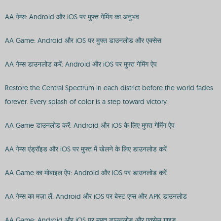
AA गेम्स: Android और iOS पर मुफ्त गेमिंग का अनुभव
AA Game: Android और iOS पर मुफ्त डाउनलोड और एक्सेस
AA गेम्स डाउनलोड करें: Android और iOS पर मुफ्त गेमिंग ऐप
Restore the Central Spectrum in each district before the world fades
forever. Every splash of color is a step toward victory.
AA Game डाउनलोड करें: Android और iOS के लिए मुफ्त गेमिंग ऐप
AA गेम्स एंड्रॉइड और iOS पर मुफ्त में खेलने के लिए डाउनलोड करें
AA Game का मोबाइल ऐप: Android और iOS पर डाउनलोड करें
AA गेम्स का मज़ा लें: Android और iOS पर बेस्ट एप्स और APK डाउनलोड
AA Game: Android और iOS पर मुफ्त डाउनलोड और एक्सेस गाइड