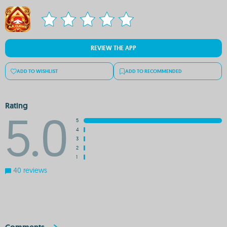
REVIEW THE APP
ADD TO WISHLIST
ADD TO RECOMMENDED
Rating
5.0
5
4
3
2
1
40 reviews