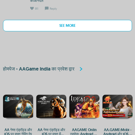
काआनंदलें
911
Reply
SEE MORE
होमपेज - AAGame India का प्रवेश द्वार
AA गेम्स एंड्रॉइड और
AA गेम्स एंड्रॉइड और
AAGAME Onlin
AA.GAME:Mobi -
iOS पर मुफ्त गेमिंग ऐप
iOS पर मुफ्त में
एक्सेस: Android और
Android और iOS के