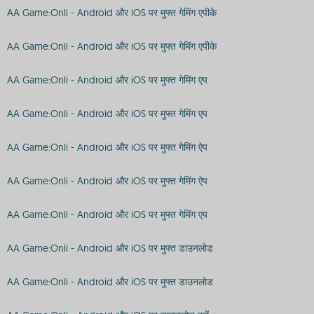
AA Game:Onli - Android और iOS पर मुफ्त गेमिंग एपीके
AA Game:Onli - Android और iOS पर मुफ्त गेमिंग एपीके
AA Game:Onli - Android और iOS पर मुफ्त गेमिंग एप
AA Game:Onli - Android और iOS पर मुफ्त गेमिंग एप
AA Game:Onli - Android और iOS पर मुफ्त गेमिंग ऐप
AA Game:Onli - Android और iOS पर मुफ्त गेमिंग ऐप
AA Game:Onli - Android और iOS पर मुफ्त गेमिंग एप
AA Game:Onli - Android और iOS पर मुफ्त डाउनलोड
AA Game:Onli - Android और iOS पर मुफ्त डाउनलोड