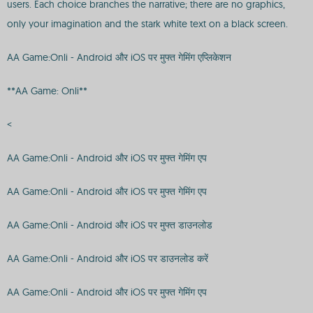
users. Each choice branches the narrative; there are no graphics,
only your imagination and the stark white text on a black screen.
AA Game:Onli - Android और iOS पर मुफ्त गेमिंग एप्लिकेशन
**AA Game: Onli**
<
AA Game:Onli - Android और iOS पर मुफ्त गेमिंग एप
AA Game:Onli - Android और iOS पर मुफ्त गेमिंग एप
AA Game:Onli - Android और iOS पर मुफ्त डाउनलोड
AA Game:Onli - Android और iOS पर डाउनलोड करें
AA Game:Onli - Android और iOS पर मुफ्त गेमिंग एप