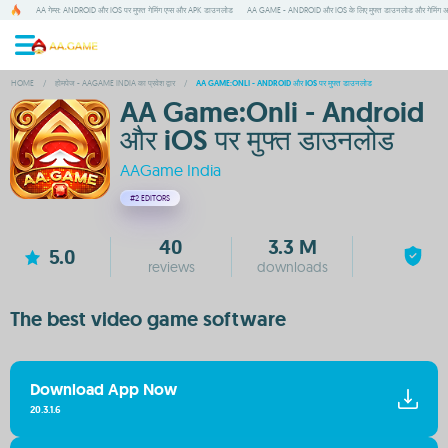
AA गेम्स: ANDROID और IOS पर मुफ्त गेमिंग एप्स और APK डाउनलोड
AA GAME - ANDROID और IOS के लिए मुफ्त डाउनलोड और गेमिंग 
HOME
/
होमपेज - AAGAME INDIA का प्रवेश द्वार
/
AA GAME:ONLI - ANDROID और IOS पर मुफ्त डाउनलोड
AA Game:Onli - Android
और iOS पर मुफ्त डाउनलोड
AAGame India
#2
EDITORS
40
3.3 M
5.0
reviews
downloads
The best video game software
Download App Now
20.3.1.6