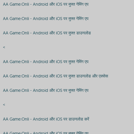
AA Game:Onli - Android और iOS पर मुफ्त गेमिंग एप
AA Game:Onli - Android और iOS पर मुफ्त गेमिंग एप
AA Game:Onli - Android और iOS पर मुफ्त डाउनलोड
<
AA Game:Onli - Android और iOS पर मुफ्त गेमिंग एप
AA Game:Onli - Android और iOS पर मुफ्त डाउनलोड और एक्सेस
AA Game:Onli - Android और iOS पर मुफ्त गेमिंग एप
<
AA Game:Onli - Android और iOS पर डाउनलोड करें
AA Game:Onli - Android और iOS पर मुफ्त गेमिंग एप