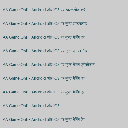
AA Game:Onli - Android और iOS पर डाउनलोड करें
AA Game:Onli - Android और iOS पर मुफ्त डाउनलोड
AA Game:Onli - Android और iOS पर मुफ्त गेमिंग एप
AA Game:Onli - Android और iOS पर मुफ्त डाउनलोड
AA Game:Onli - Android और iOS पर मुफ्त गेमिंग एप्लिकेशन
AA Game:Onli - Android और iOS पर मुफ्त गेमिंग एप
AA Game:Onli - Android और iOS पर मुफ्त गेमिंग एप
AA Game:Onli - Android और iOS
AA Game:Onli - Android और iOS पर मुफ्त गेमिंग ऐप