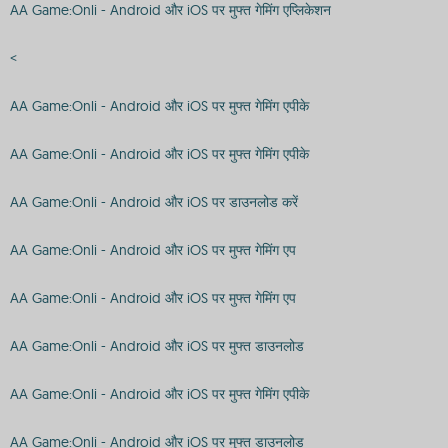
AA Game:Onli - Android और iOS पर मुफ्त गेमिंग एप्लिकेशन
<
AA Game:Onli - Android और iOS पर मुफ्त गेमिंग एपीके
AA Game:Onli - Android और iOS पर मुफ्त गेमिंग एपीके
AA Game:Onli - Android और iOS पर डाउनलोड करें
AA Game:Onli - Android और iOS पर मुफ्त गेमिंग एप
AA Game:Onli - Android और iOS पर मुफ्त गेमिंग एप
AA Game:Onli - Android और iOS पर मुफ्त डाउनलोड
AA Game:Onli - Android और iOS पर मुफ्त गेमिंग एपीके
AA Game:Onli - Android और iOS पर मुफ्त डाउनलोड