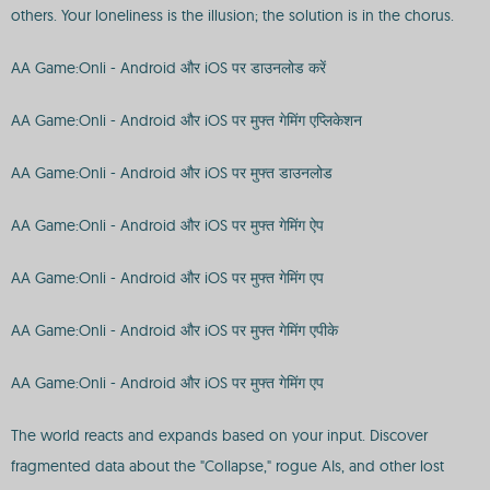
others. Your loneliness is the illusion; the solution is in the chorus.
AA Game:Onli - Android और iOS पर डाउनलोड करें
AA Game:Onli - Android और iOS पर मुफ्त गेमिंग एप्लिकेशन
AA Game:Onli - Android और iOS पर मुफ्त डाउनलोड
AA Game:Onli - Android और iOS पर मुफ्त गेमिंग ऐप
AA Game:Onli - Android और iOS पर मुफ्त गेमिंग एप
AA Game:Onli - Android और iOS पर मुफ्त गेमिंग एपीके
AA Game:Onli - Android और iOS पर मुफ्त गेमिंग एप
The world reacts and expands based on your input. Discover
fragmented data about the "Collapse," rogue AIs, and other lost