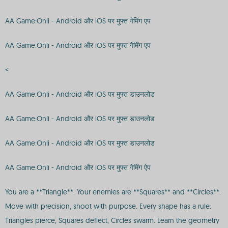
AA Game:Onli - Android और iOS पर मुफ्त गेमिंग एप
AA Game:Onli - Android और iOS पर मुफ्त गेमिंग एप
<
AA Game:Onli - Android और iOS पर मुफ्त डाउनलोड
AA Game:Onli - Android और iOS पर मुफ्त डाउनलोड
AA Game:Onli - Android और iOS पर मुफ्त डाउनलोड
AA Game:Onli - Android और iOS पर मुफ्त गेमिंग ऐप
You are a **Triangle**. Your enemies are **Squares** and **Circles**.
Move with precision, shoot with purpose. Every shape has a rule:
Triangles pierce, Squares deflect, Circles swarm. Learn the geometry