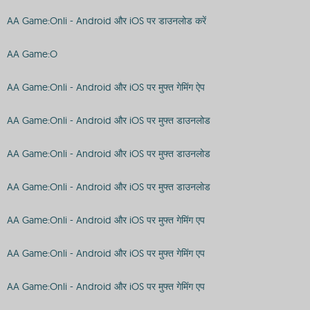
AA Game:Onli - Android और iOS पर डाउनलोड करें
AA Game:O
AA Game:Onli - Android और iOS पर मुफ्त गेमिंग ऐप
AA Game:Onli - Android और iOS पर मुफ्त डाउनलोड
AA Game:Onli - Android और iOS पर मुफ्त डाउनलोड
AA Game:Onli - Android और iOS पर मुफ्त डाउनलोड
AA Game:Onli - Android और iOS पर मुफ्त गेमिंग एप
AA Game:Onli - Android और iOS पर मुफ्त गेमिंग एप
AA Game:Onli - Android और iOS पर मुफ्त गेमिंग एप