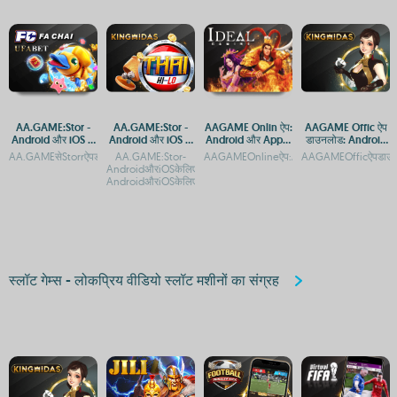
AA.GAME:Stor -
AA.GAME:Stor -
AAGAME Onlin ऐप:
AAGAME Offic ऐप
Android और iOS के
Android और iOS के
Android और Apple
डाउनलोड: Android
लिए मुफ्त गेम डाउनलोड
लिए मुफ्त ऐप डाउनलोड
पर एक्सेस करें
और iOS प्लेटफ़ॉर्म
AA.GAMEसेStorrऐपडाउनलोडकरें:AndroidऔरiOSकेलिएपूरीगाइडAA.GAMEपरStorrऐपडाउनलोडकर
AA.GAME:Stor-
AAGAMEOnlineऐप:AndroidऔरiOSपरडाउनलो
AAGAMEOfficऐपडाउनल
एप
गाइड
AndroidऔरiOSकेलिएमुफ्तगेमडाउनलोडAA.GAME:Stor-
AndroidऔरiOSकेलिएऐपडाउनलोडगाइड
स्लॉट गेम्स - लोकप्रिय वीडियो स्लॉट मशीनों का संग्रह