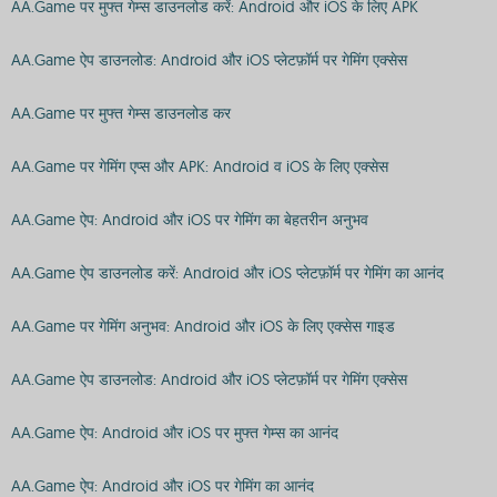
AA.Game पर मुफ्त गेम्स डाउनलोड करें: Android और iOS के लिए APK
AA.Game ऐप डाउनलोड: Android और iOS प्लेटफ़ॉर्म पर गेमिंग एक्सेस
AA.Game पर मुफ्त गेम्स डाउनलोड कर
AA.Game पर गेमिंग एप्स और APK: Android व iOS के लिए एक्सेस
AA.Game ऐप: Android और iOS पर गेमिंग का बेहतरीन अनुभव
AA.Game ऐप डाउनलोड करें: Android और iOS प्लेटफ़ॉर्म पर गेमिंग का आनंद
AA.Game पर गेमिंग अनुभव: Android और iOS के लिए एक्सेस गाइड
AA.Game ऐप डाउनलोड: Android और iOS प्लेटफ़ॉर्म पर गेमिंग एक्सेस
AA.Game ऐप: Android और iOS पर मुफ्त गेम्स का आनंद
AA.Game ऐप: Android और iOS पर गेमिंग का आनंद