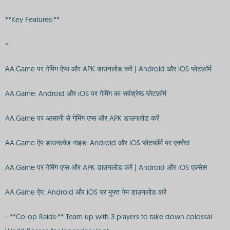
**Key Features:**
<
AA.Game पर गेमिंग ऐप्स और APK डाउनलोड करें | Android और iOS प्लेटफ़ॉर्म
AA.Game: Android और iOS पर गेमिंग का सर्वश्रेष्ठ प्लेटफ़ॉर्म
AA.Game पर आसानी से गेमिंग एप्स और APK डाउनलोड करें
AA.Game ऐप डाउनलोड गाइड: Android और iOS प्लेटफ़ॉर्म पर एक्सेस
AA.Game पर गेमिंग एप्स और APK डाउनलोड करें | Android और iOS एक्सेस
AA.Game ऐप: Android और iOS पर मुफ्त गेम डाउनलोड करें
- **Co-op Raids:** Team up with 3 players to take down colossal