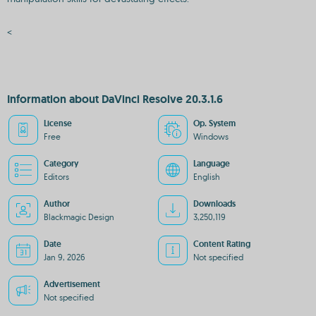
<
Information about DaVinci Resolve 20.3.1.6
License
Op. System
Free
Windows
Category
Language
Editors
English
Author
Downloads
Blackmagic Design
3,250,119
Date
Content Rating
Jan 9, 2026
Not specified
Advertisement
Not specified