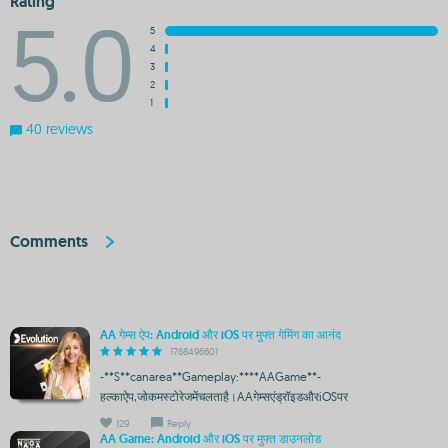
Rating
5.0
5
4
3
2
1
40 reviews
Comments
AA गेम्स ऐप: Android और iOS पर मुफ्त गेमिंग का आनंद
1768496601
-**S**canarea**Gameplay:****AAGame**-
हल्काऐप,जोकमस्टोरेजमेंचलताहै।AAगेम्सएंड्रॉइडऔरiOSपर
129
Reply
AA Game: Android और iOS पर मुफ्त डाउनलोड