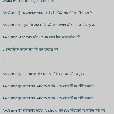
World Bosses for legendary loot.
AA.Game ऐप डाउनलोड: Android और iOS प्लेटफॉर्म पर गेमिंग एक्सेस
AA.Game पर मुफ्त गेम डाउनलोड करें: Android और iOS के लिए एक्सेस
AA.Game: Android और iOS पर मुफ्त गेम्स डाउनलोड करें
3. इंस्टॉलेशन फाइल सेव करें और इंस्टॉल करें
<
AA.Game ऐप: Android और iOS पर गेमिंग का बेहतरीन अनुभव
AA.Game ऐप डाउनलोड: Android और iOS प्लेटफ़ॉर्म पर गेमिंग एक्सेस
AA.Game ऐप डाउनलोड: Android और iOS प्लेटफ़ॉर्म पर गेमिंग एक्सेस
AA.Game ऐप डाउनलोड गाइड: Android और iOS प्लेटफ़ॉर्म पर एक्सेस कैसे करें