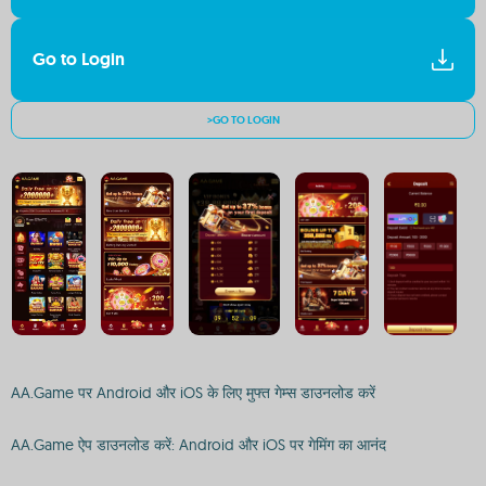
Go to Login
>GO TO LOGIN
AA.Game पर Android और iOS के लिए मुफ्त गेम्स डाउनलोड करें
AA.Game ऐप डाउनलोड करें: Android और iOS पर गेमिंग का आनंद