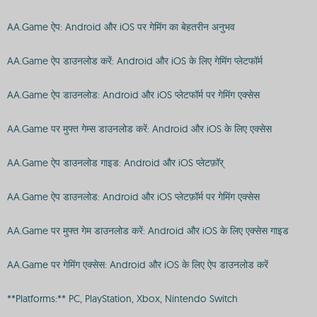
AA.Game ऐप: Android और iOS पर गेमिंग का बेहतरीन अनुभव
AA.Game ऐप डाउनलोड करें: Android और iOS के लिए गेमिंग प्लेटफॉर्म
AA.Game ऐप डाउनलोड: Android और iOS प्लेटफॉर्म पर गेमिंग एक्सेस
AA.Game पर मुफ्त गेम्स डाउनलोड करें: Android और iOS के लिए एक्सेस
AA.Game ऐप डाउनलोड गाइड: Android और iOS प्लेटफ़ॉर्
AA.Game ऐप डाउनलोड: Android और iOS प्लेटफ़ॉर्म पर गेमिंग एक्सेस
AA.Game पर मुफ्त गेम डाउनलोड करें: Android और iOS के लिए एक्सेस गाइड
AA.Game पर गेमिंग एक्सेस: Android और iOS के लिए ऐप डाउनलोड करें
**Platforms:** PC, PlayStation, Xbox, Nintendo Switch