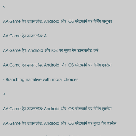
<
AA.Game ऐप डाउनलोड: Android और iOS प्लेटफ़ॉर्म पर गेमिंग अनुभव
AA.Game ऐप डाउनलोड: A
AA.Game ऐप: Android और iOS पर मुफ्त गेम डाउनलोड करें
AA.Game ऐप डाउनलोड: Android और iOS प्लेटफॉर्म पर गेमिंग एक्सेस
- Branching narrative with moral choices
<
AA.Game ऐप डाउनलोड: Android और iOS प्लेटफ़ॉर्म पर गेमिंग एक्सेस
AA.Game ऐप डाउनलोड: Android और iOS प्लेटफ़ॉर्म पर मुफ्त गेम एक्सेस