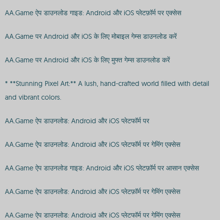
AA.Game ऐप डाउनलोड गाइड: Android और iOS प्लेटफ़ॉर्म पर एक्सेस
AA.Game पर Android और iOS के लिए मोबाइल गेम्स डाउनलोड करें
AA.Game पर Android और iOS के लिए मुफ्त गेम्स डाउनलोड करें
* **Stunning Pixel Art:** A lush, hand-crafted world filled with detail
and vibrant colors.
AA.Game ऐप डाउनलोड: Android और iOS प्लेटफॉर्म पर
AA.Game ऐप डाउनलोड: Android और iOS प्लेटफॉर्म पर गेमिंग एक्सेस
AA.Game ऐप डाउनलोड गाइड: Android और iOS प्लेटफ़ॉर्म पर आसान एक्सेस
AA.Game ऐप डाउनलोड: Android और iOS प्लेटफ़ॉर्म पर गेमिंग एक्सेस
AA.Game ऐप डाउनलोड: Android और iOS प्लेटफॉर्म पर गेमिंग एक्सेस