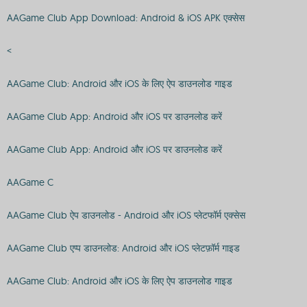
AAGame Club App Download: Android & iOS APK एक्सेस
<
AAGame Club: Android और iOS के लिए ऐप डाउनलोड गाइड
AAGame Club App: Android और iOS पर डाउनलोड करें
AAGame Club App: Android और iOS पर डाउनलोड करें
AAGame C
AAGame Club ऐप डाउनलोड - Android और iOS प्लेटफॉर्म एक्सेस
AAGame Club एप्प डाउनलोड: Android और iOS प्लेटफ़ॉर्म गाइड
AAGame Club: Android और iOS के लिए ऐप डाउनलोड गाइड