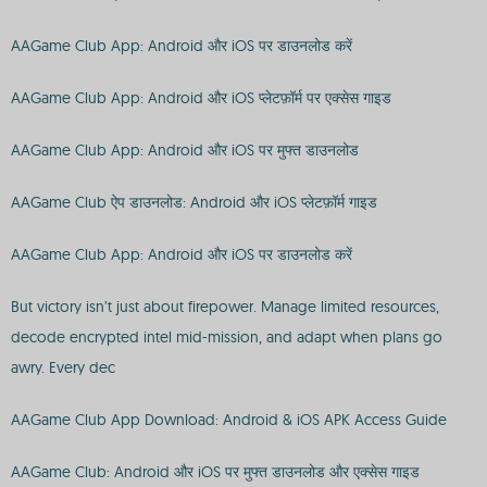
AAGame Club App: Android और iOS पर डाउनलोड करें
AAGame Club App: Android और iOS प्लेटफ़ॉर्म पर एक्सेस गाइड
AAGame Club App: Android और iOS पर मुफ्त डाउनलोड
AAGame Club ऐप डाउनलोड: Android और iOS प्लेटफ़ॉर्म गाइड
AAGame Club App: Android और iOS पर डाउनलोड करें
But victory isn’t just about firepower. Manage limited resources,
decode encrypted intel mid-mission, and adapt when plans go
awry. Every dec
AAGame Club App Download: Android & iOS APK Access Guide
AAGame Club: Android और iOS पर मुफ्त डाउनलोड और एक्सेस गाइड