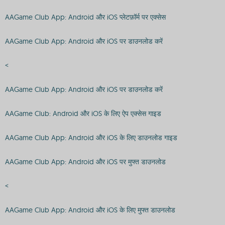
AAGame Club App: Android और iOS प्लेटफ़ॉर्म पर एक्सेस
AAGame Club App: Android और iOS पर डाउनलोड करें
<
AAGame Club App: Android और iOS पर डाउनलोड करें
AAGame Club: Android और iOS के लिए ऐप एक्सेस गाइड
AAGame Club App: Android और iOS के लिए डाउनलोड गाइड
AAGame Club App: Android और iOS पर मुफ्त डाउनलोड
<
AAGame Club App: Android और iOS के लिए मुफ्त डाउनलोड