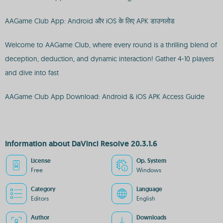
AAGame Club App: Android और iOS के लिए APK डाउनलोड
Welcome to AAGame Club, where every round is a thrilling blend of
deception, deduction, and dynamic interaction! Gather 4-10 players
and dive into fast
AAGame Club App Download: Android & iOS APK Access Guide
Information about DaVinci Resolve 20.3.1.6
License
Op. System
Free
Windows
Category
Language
Editors
English
Author
Downloads