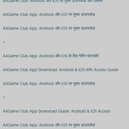
AAGame Club: Android और iOS पर मुफ्त डाउनलोड और एक्सेस
AAGame Club App: Android और iOS पर मुफ्त डाउनलोड
AAGame Club App: Android और iOS पर मुफ्त डाउनलोड
<
AAGame Club App: Android और iOS के लिए गेमिंग प्लेटफॉर्म
AAGame Club App Download: Android & iOS APK Access Guide
AAGame Club App: Android और iOS पर मुफ्त डाउनलोड
<
AAGame Club App Download Guide: Android & iOS Access
AAGame Club App: Android और iOS पर मुफ्त डाउनलोड