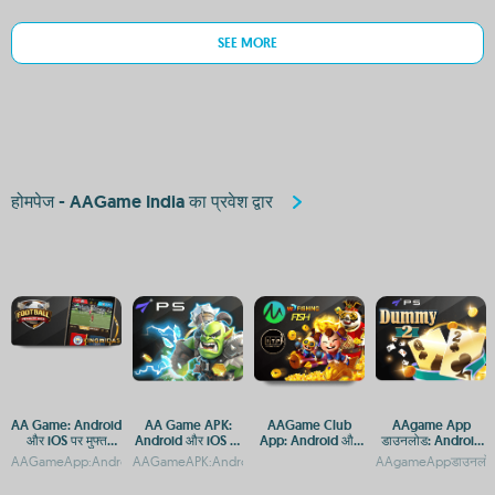
SEE MORE
होमपेज - AAGame India का प्रवेश द्वार
AA Game: Android
AA Game APK:
AAGame Club
AAgame App
और iOS पर मुफ्त
Android और iOS पर
App: Android और
डाउनलोड: Android
डाउनलोड और एक्सेस
डाउनलोड और एक्सेस
iOS पर डाउनलोड करें
और iOS के लिए गेमिंग
AAGameApp:AndroidऔरiOSपरडाउनलोडकरेंऔरगेमिंगकाआनंदलेंAAगेम्सएंड्रॉइडऔरiOSपरमुफ्तमें
AAGameAPK:AndroidऔरiOSपरडाउनलोडकरें
AAgameAppडाउनलोड:And
गाइड
गाइड
प्लेटफ़ॉर्म