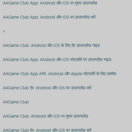
AAGame Club App: Android और iOS पर मुफ्त डाउनलोड
AAGame Club App: Android और iOS पर डाउनलोड करें
<
AAGame Club: Android और iOS के लिए ऐप डाउनलोड गाइड
AAGame Club App: Android और iOS प्लेटफ़ॉर्म पर डाउनलोड गाइड
AAGame Club App APK: Android और Apple प्लेटफॉर्म के लिए एक्सेस
AAGame Club ऐप: Android और iOS पर डाउनलोड करें
AAGame Club
AAGame Club: Android और iOS पर मुफ्त डाउनलोड
AAGame Club ऐप: Android और iOS पर डाउनलोड करें