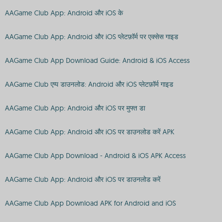
AAGame Club App: Android और iOS के
AAGame Club App: Android और iOS प्लेटफ़ॉर्म पर एक्सेस गाइड
AAGame Club App Download Guide: Android & iOS Access
AAGame Club एप्प डाउनलोड: Android और iOS प्लेटफ़ॉर्म गाइड
AAGame Club App: Android और iOS पर मुफ्त डा
AAGame Club App: Android और iOS पर डाउनलोड करें APK
AAGame Club App Download - Android & iOS APK Access
AAGame Club App: Android और iOS पर डाउनलोड करें
AAGame Club App Download APK for Android and iOS