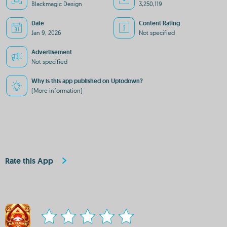
Blackmagic Design
3,250,119
Date
Content Rating
Jan 9, 2026
Not specified
Advertisement
Not specified
Why is this app published on Uptodown?
(More information)
Rate this App