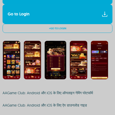
Go to Login
>GO TO LOGIN
AAGame Club: Android और iOS के लिए ऑनलाइन गेमिंग प्लेटफॉर्म
AAGame Club: Android और iOS के लिए ऐप डाउनलोड गाइड