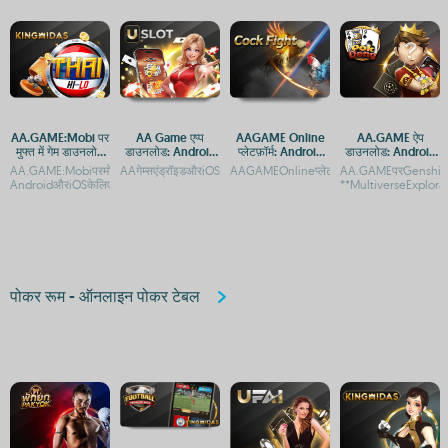
AA.GAME:Mobi पर
AA Game एप्प
AAGAME Online
AA.GAME ऐप
मुफ्त में गेम डाउनलोड
डाउनलोड: Android
प्लेटफ़ॉर्म: Android
डाउनलोड: Android
करें - Android और
और iOS पर गेमिंग का
और iOS के लिए एक्सेस
और iOS प्लेटफ़ॉर्म पर
AA.GAME:Mobiपरमोबाइलगेमिंगकाआनंदलें-
AAगेम्सएंड्रॉइडऔरiOSपरमुफ्तमेंडाउनलोडकरनेकेलिएउपलब्धहैंAAगेम्सएंड्रॉइ
AAGAMEOnlineप्लेटफ़ॉर्म:AndroidऔरiOSप
AA.GAMEपरGenshinI
iOS के लिए एक्सेस
नया अनुभव
गाइड
एक्सेस गाइड
AndroidऔरiOSकेलिएएक्सेसAA.GAME:Mobiपरमुफ्तमेंगेम्सडा
**MultiverseExplora
पोकर रूम - ऑनलाइन पोकर टेबल