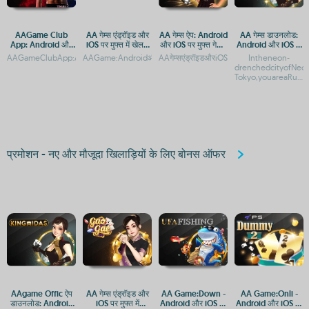
AAGame Club
AA गेम्स एंड्रॉइड और
AA गेम्स ऐप: Android
AA गेम्स डाउनलोड:
App: Android और
iOS पर मुफ्त में खेलने
और iOS पर मुफ्त गेमिंग
Android और iOS के
iOS पर मुफ्त डाउनलोड
के लिए डाउनलोड करें
का आनंद
लिए मुफ्त गेमिंग एप्स
AAGameClubApp:AndroidऔरiOSप्लेटफ़ॉर्मपरडाउनलोडगाइडAAGameClubApp:Androidऔर
AAGame:AndroidऔरiOSकेलिएमुफ्तडाउनलोडऔरएक्सेसगाइडAAगेम्सएंड्रॉइ
AAगेम्सएंड्रॉइडऔरiOSपरमुफ्तगेमिंगऐपAAगेम्सएंड्
Intheneon-
drenchedcityofNeo-
Tokyo,youareaRunn
—
adigitalmercenaryn
प्रमोशन - नए और मौजूदा खिलाड़ियों के लिए बोनस ऑफर
AAgame Offic ऐप
AA गेम्स एंड्रॉइड और
AA Game:Down -
AA Game:Onli -
डाउनलोड: Android
iOS पर मुफ्त में
Android और iOS पर
Android और iOS पर