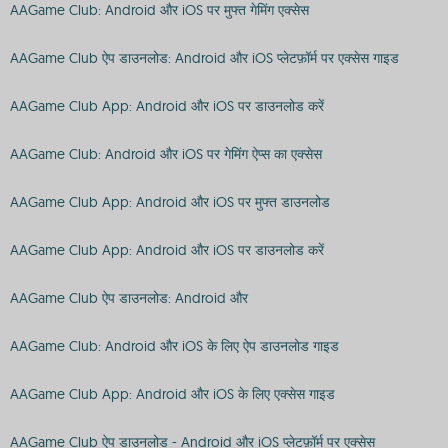
AAGame Club: Android और iOS पर मुफ्त गेमिंग एक्सेस
AAGame Club ऐप डाउनलोड: Android और iOS प्लेटफ़ॉर्म पर एक्सेस गाइड
AAGame Club App: Android और iOS पर डाउनलोड करें
AAGame Club: Android और iOS पर गेमिंग ऐप्स का एक्सेस
AAGame Club App: Android और iOS पर मुफ्त डाउनलोड
AAGame Club App: Android और iOS पर डाउनलोड करें
AAGame Club ऐप डाउनलोड: Android और
AAGame Club: Android और iOS के लिए ऐप डाउनलोड गाइड
AAGame Club App: Android और iOS के लिए एक्सेस गाइड
AAGame Club ऐप डाउनलोड - Android और iOS प्लेटफ़ॉर्म पर एक्सेस