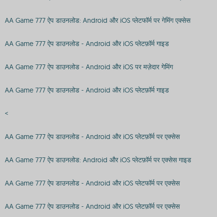
AA Game 777 ऐप डाउनलोड: Android और iOS प्लेटफॉर्म पर गेमिंग एक्सेस
AA Game 777 ऐप डाउनलोड - Android और iOS प्लेटफ़ॉर्म गाइड
AA Game 777 ऐप डाउनलोड - Android और iOS पर मज़ेदार गेमिंग
AA Game 777 ऐप डाउनलोड - Android और iOS प्लेटफ़ॉर्म गाइड
<
AA Game 777 ऐप डाउनलोड - Android और iOS प्लेटफ़ॉर्म पर एक्सेस
AA Game 777 ऐप डाउनलोड: Android और iOS प्लेटफ़ॉर्म पर एक्सेस गाइड
AA Game 777 ऐप डाउनलोड - Android और iOS प्लेटफॉर्म पर एक्सेस
AA Game 777 ऐप डाउनलोड - Android और iOS प्लेटफ़ॉर्म पर एक्सेस