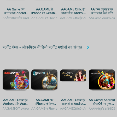
AA Game एप्प
AA.GAME से
AAGAME Offic ऐप
AA गेम्स एंड्रॉइड पर
डाउनलोड: Android
iPhone पर Genshin
डाउनलोड: Android
डाउनलोड कैसे करें?
और iOS पर मुफ्त गेमिंग
Impact डाउनलोड
और iOS प्लेटफ़ॉर्म
AAगेम्सडाउनलोड:AndroidऔरiOSकेलिएमुफ्तगेमिंगऐपAAगेम्स:AndroidऔरiOSपरमुफ्तगेमिंगकाआनंदA
AA.GAMEपरiPhoneकेलिएAPKडाउनलोडऔरगेमएक्सेसगाइडAA.GAMEसेi
AAGAMEOfficऐप:AndroidऔरAppleपरमुफ्
AAGame:Androidऔरi
करने का तरीका
गाइड
स्लॉट गेम्स - लोकप्रिय वीडियो स्लॉट मशीनों का संग्रह
AAGAME Offic ऐप:
AA.GAME पर
AAGAME Offic ऐप
AA Game: Android
Android और Apple
iPhone के लिए
डाउनलोड: Android
और iOS पर मुफ्त
पर डाउनलोड करें
Android ऐप्स कैसे
और iOS प्लेटफ़ॉर्म
डाउनलोड और एक्सेस
AAGAMEOfficऐप:AndroidऔरAppleपरमुफ्तडाउनलोडAAGAMEOfficऐप:AndroidऔरiOSपरम
AA.GAMEपरiPhoneकेलिएAndroidऐप्सकैसेडाउनलोडकरेंAA.GAMEपरiP
AAGAMEOfficऐप:AndroidऔरiOSपरडाउनलोड
AAगेम्सएंड्रॉइडऔरiOSपर
डाउनलोड करें
गाइड
गाइड