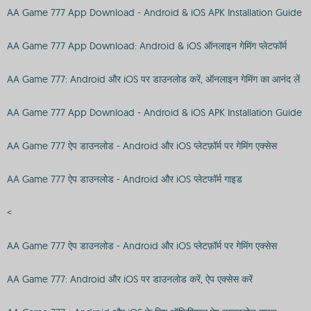
AA Game 777 App Download - Android & iOS APK Installation Guide
AA Game 777 App Download: Android & iOS ऑनलाइन गेमिंग प्लेटफॉर्म
AA Game 777: Android और iOS पर डाउनलोड करें, ऑनलाइन गेमिंग का आनंद लें
AA Game 777 App Download - Android & iOS APK Installation Guide
AA Game 777 ऐप डाउनलोड - Android और iOS प्लेटफ़ॉर्म पर गेमिंग एक्सेस
AA Game 777 ऐप डाउनलोड - Android और iOS प्लेटफॉर्म गाइड
<
AA Game 777 ऐप डाउनलोड - Android और iOS प्लेटफ़ॉर्म पर गेमिंग एक्सेस
AA Game 777: Android और iOS पर डाउनलोड करें, ऐप एक्सेस करें