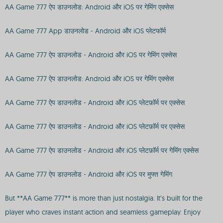
AA Game 777 ऐप डाउनलोड: Android और iOS पर गेमिंग एक्सेस
AA Game 777 App डाउनलोड - Android और iOS प्लेटफॉर्म
AA Game 777 ऐप डाउनलोड - Android और iOS पर गेमिंग एक्सेस
AA Game 777 ऐप डाउनलोड: Android और iOS पर गेमिंग एक्सेस
AA Game 777 ऐप डाउनलोड - Android और iOS प्लेटफ़ॉर्म पर एक्सेस
AA Game 777 ऐप डाउनलोड - Android और iOS प्लेटफ़ॉर्म पर एक्सेस
AA Game 777 ऐप डाउनलोड - Android और iOS प्लेटफ़ॉर्म पर गेमिंग एक्सेस
AA Game 777 ऐप डाउनलोड - Android और iOS पर मुफ्त गेमिंग
But **AA Game 777** is more than just nostalgia. It’s built for the
player who craves instant action and seamless gameplay. Enjoy