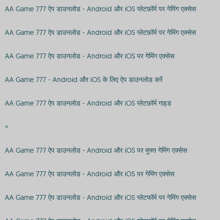
AA Game 777 ऐप डाउनलोड - Android और iOS प्लेटफ़ॉर्म पर गेमिंग एक्सेस
AA Game 777 ऐप डाउनलोड - Android और iOS प्लेटफ़ॉर्म पर गेमिंग एक्सेस
AA Game 777 ऐप डाउनलोड - Android और iOS पर गेमिंग एक्सेस
AA Game 777 - Android और iOS के लिए ऐप डाउनलोड करें
AA Game 777 ऐप डाउनलोड - Android और iOS प्लेटफ़ॉर्म गाइड
<
AA Game 777 ऐप डाउनलोड - Android और iOS पर मुफ्त गेमिंग एक्सेस
AA Game 777 ऐप डाउनलोड - Android और iOS पर गेमिंग एक्सेस
AA Game 777 ऐप डाउनलोड - Android और iOS प्लेटफॉर्म पर गेमिंग एक्सेस