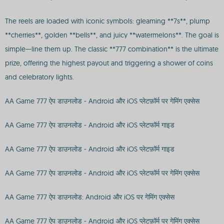
The reels are loaded with iconic symbols: gleaming **7s**, plump
**cherries**, golden **bells**, and juicy **watermelons**. The goal is
simple—line them up. The classic **777 combination** is the ultimate
prize, offering the highest payout and triggering a shower of coins
and celebratory lights.
AA Game 777 ऐप डाउनलोड - Android और iOS प्लेटफ़ॉर्म पर गेमिंग एक्सेस
AA Game 777 ऐप डाउनलोड - Android और iOS प्लेटफॉर्म गाइड
AA Game 777 ऐप डाउनलोड - Android और iOS प्लेटफ़ॉर्म गाइड
AA Game 777 ऐप डाउनलोड - Android और iOS प्लेटफॉर्म पर गेमिंग एक्सेस
AA Game 777 ऐप डाउनलोड: Android और iOS पर गेमिंग एक्सेस
AA Game 777 ऐप डाउनलोड - Android और iOS प्लेटफ़ॉर्म पर गेमिंग एक्सेस