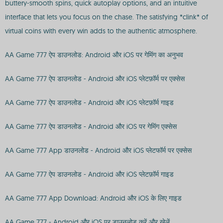
buttery-smooth spins, quick autoplay options, and an intuitive
interface that lets you focus on the chase. The satisfying *clink* of
virtual coins with every win adds to the authentic atmosphere.
AA Game 777 ऐप डाउनलोड: Android और iOS पर गेमिंग का अनुभव
AA Game 777 ऐप डाउनलोड - Android और iOS प्लेटफ़ॉर्म पर एक्सेस
AA Game 777 ऐप डाउनलोड - Android और iOS प्लेटफ़ॉर्म गाइड
AA Game 777 ऐप डाउनलोड - Android और iOS पर गेमिंग एक्सेस
AA Game 777 App डाउनलोड - Android और iOS प्लेटफॉर्म पर एक्सेस
AA Game 777 ऐप डाउनलोड - Android और iOS प्लेटफ़ॉर्म गाइड
AA Game 777 App Download: Android और iOS के लिए गाइड
AA Game 777 - Android और iOS पर डाउनलोड करें और खेलें