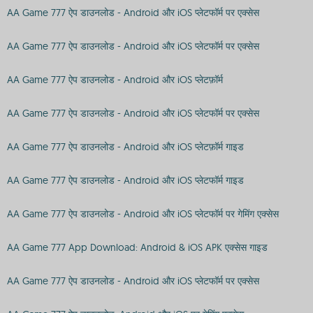
AA Game 777 ऐप डाउनलोड - Android और iOS प्लेटफॉर्म पर एक्सेस
AA Game 777 ऐप डाउनलोड - Android और iOS प्लेटफॉर्म पर एक्सेस
AA Game 777 ऐप डाउनलोड - Android और iOS प्लेटफ़ॉर्म
AA Game 777 ऐप डाउनलोड - Android और iOS प्लेटफॉर्म पर एक्सेस
AA Game 777 ऐप डाउनलोड - Android और iOS प्लेटफ़ॉर्म गाइड
AA Game 777 ऐप डाउनलोड - Android और iOS प्लेटफॉर्म गाइड
AA Game 777 ऐप डाउनलोड - Android और iOS प्लेटफॉर्म पर गेमिंग एक्सेस
AA Game 777 App Download: Android & iOS APK एक्सेस गाइड
AA Game 777 ऐप डाउनलोड - Android और iOS प्लेटफॉर्म पर एक्सेस