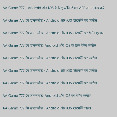
AA Game 777 - Android और iOS के लिए ऑफिशियल APP डाउनलोड करें
AA Game 777 ऐप डाउनलोड - Android और iOS प्लेटफ़ॉर्म पर एक्सेस
AA Game 777 ऐप डाउनलोड - Android और iOS प्लेटफ़ॉर्म पर गेमिंग एक्सेस
AA Game 777 ऐप डाउनलोड: Android और iOS के लिए गेमिंग एक्सेस
AA Game 777 ऐप डाउनलोड - Android और iOS प्लेटफॉर्म पर एक्सेस
AA Game 777 ऐप डाउनलोड - Android और iOS प्लेटफ़ॉर्म पर एक्सेस
AA Game 777 ऐप डाउनलोड - Android और iOS प्लेटफॉर्म पर एक्सेस
AA Game 777 ऐप डाउनलोड: Android और iOS पर गेमिंग एक्सेस
AA Game 777 ऐप डाउनलोड - Android और iOS प्लेटफ़ॉर्म गाइड