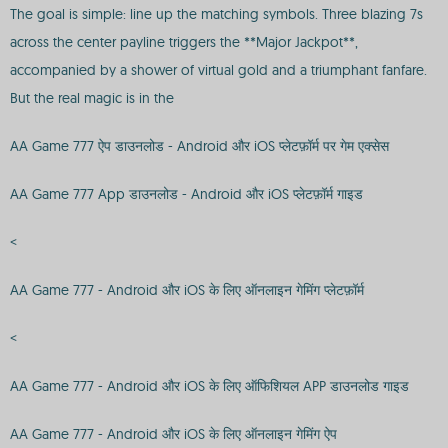
The goal is simple: line up the matching symbols. Three blazing 7s
across the center payline triggers the **Major Jackpot**,
accompanied by a shower of virtual gold and a triumphant fanfare.
But the real magic is in the
AA Game 777 ऐप डाउनलोड - Android और iOS प्लेटफ़ॉर्म पर गेम एक्सेस
AA Game 777 App डाउनलोड - Android और iOS प्लेटफ़ॉर्म गाइड
<
AA Game 777 - Android और iOS के लिए ऑनलाइन गेमिंग प्लेटफ़ॉर्म
<
AA Game 777 - Android और iOS के लिए ऑफिशियल APP डाउनलोड गाइड
AA Game 777 - Android और iOS के लिए ऑनलाइन गेमिंग ऐप