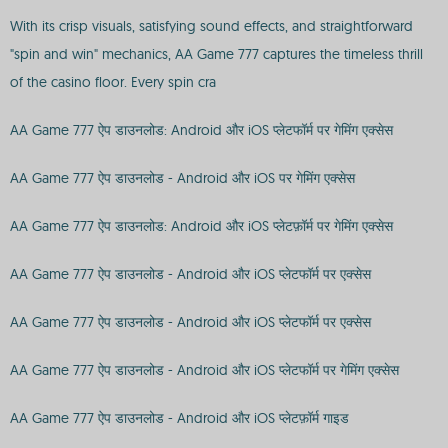
With its crisp visuals, satisfying sound effects, and straightforward
"spin and win" mechanics, AA Game 777 captures the timeless thrill
of the casino floor. Every spin cra
AA Game 777 ऐप डाउनलोड: Android और iOS प्लेटफॉर्म पर गेमिंग एक्सेस
AA Game 777 ऐप डाउनलोड - Android और iOS पर गेमिंग एक्सेस
AA Game 777 ऐप डाउनलोड: Android और iOS प्लेटफ़ॉर्म पर गेमिंग एक्सेस
AA Game 777 ऐप डाउनलोड - Android और iOS प्लेटफॉर्म पर एक्सेस
AA Game 777 ऐप डाउनलोड - Android और iOS प्लेटफॉर्म पर एक्सेस
AA Game 777 ऐप डाउनलोड - Android और iOS प्लेटफॉर्म पर गेमिंग एक्सेस
AA Game 777 ऐप डाउनलोड - Android और iOS प्लेटफ़ॉर्म गाइड