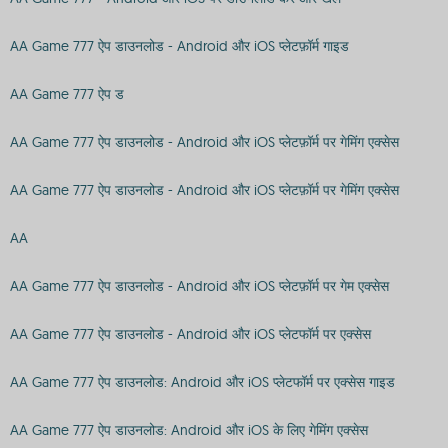
AA Game 777 ऐप डाउनलोड - Android और iOS प्लेटफ़ॉर्म गाइड
AA Game 777 ऐप ड
AA Game 777 ऐप डाउनलोड - Android और iOS प्लेटफ़ॉर्म पर गेमिंग एक्सेस
AA Game 777 ऐप डाउनलोड - Android और iOS प्लेटफ़ॉर्म पर गेमिंग एक्सेस
AA
AA Game 777 ऐप डाउनलोड - Android और iOS प्लेटफ़ॉर्म पर गेम एक्सेस
AA Game 777 ऐप डाउनलोड - Android और iOS प्लेटफॉर्म पर एक्सेस
AA Game 777 ऐप डाउनलोड: Android और iOS प्लेटफॉर्म पर एक्सेस गाइड
AA Game 777 ऐप डाउनलोड: Android और iOS के लिए गेमिंग एक्सेस