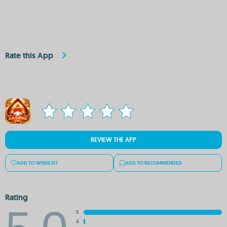
Rate this App
REVIEW THE APP
ADD TO WISHLIST
ADD TO RECOMMENDED
Rating
5
4