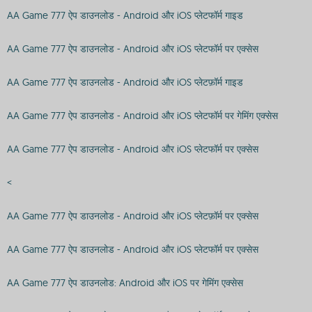
AA Game 777 ऐप डाउनलोड - Android और iOS प्लेटफॉर्म गाइड
AA Game 777 ऐप डाउनलोड - Android और iOS प्लेटफॉर्म पर एक्सेस
AA Game 777 ऐप डाउनलोड - Android और iOS प्लेटफ़ॉर्म गाइड
AA Game 777 ऐप डाउनलोड - Android और iOS प्लेटफॉर्म पर गेमिंग एक्सेस
AA Game 777 ऐप डाउनलोड - Android और iOS प्लेटफॉर्म पर एक्सेस
<
AA Game 777 ऐप डाउनलोड - Android और iOS प्लेटफ़ॉर्म पर एक्सेस
AA Game 777 ऐप डाउनलोड - Android और iOS प्लेटफॉर्म पर एक्सेस
AA Game 777 ऐप डाउनलोड: Android और iOS पर गेमिंग एक्सेस