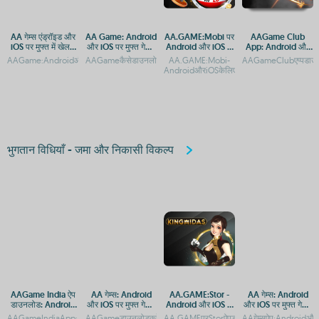
AA गेम्स एंड्रॉइड और
AA Game: Android
AA.GAME:Mobi पर
AAGame Club
iOS पर मुफ्त में खेलने
और iOS पर मुफ्त गेमिंग
Android और iOS के
App: Android और
के लिए डाउनलोड करें
ऐप डाउनलोड करें
लिए APK डाउनलोड
iOS पर डाउनलोड करें
AAGame:AndroidऔरiOSपरमुफ्तडाउनलोडऔरएक्सेसगाइडAAGame:AndroidऔरiOSपरमुफ्तडा
AAGameकैसेडाउनलोडकरें:AndroidऔरiOSगाइडAAगेम्सएंड्रॉइडऔरiOSपरमु
AA.GAME:Mobi-
AAGameClubएप्पडाउन
करें
AndroidऔरiOSकेलिएआसानएक्सेसऔरAPKडाउनल
भुगतान विधियाँ - जमा और निकासी विकल्प
AAGame India ऐप
AA गेम्स: Android
AA.GAME:Stor -
AA गेम्स: Android
डाउनलोड: Android
और iOS पर मुफ्त गेमिंग
Android और iOS के
और iOS पर मुफ्त गेमिंग
और iOS प्लेटफ़ॉर्म पर
का आनंद
लिए मुफ्त गेम डाउनलोड
का आनंद
AAGameIndiaApp:AndroidऔरiOSपरडाउनलोडकरेंAAGameIndiaऐपडाउनलोड:AndroidऔरiOSप्
AAGameडाउनलोडकरें:AndroidऔरiOSकेलिएमुफ्तगेमिंगऐपAAगेम्सकामोब
AA.GAMEपरStorऐपडाउनलोडकरें:Androidऔरi
AAगेम्सऐप:Androidऔर