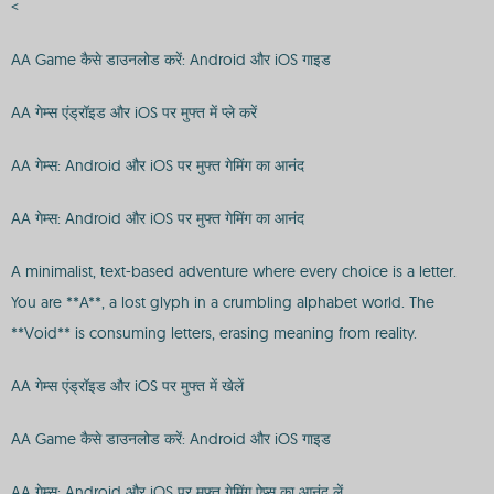
<
AA Game कैसे डाउनलोड करें: Android और iOS गाइड
AA गेम्स एंड्रॉइड और iOS पर मुफ्त में प्ले करें
AA गेम्स: Android और iOS पर मुफ्त गेमिंग का आनंद
AA गेम्स: Android और iOS पर मुफ्त गेमिंग का आनंद
A minimalist, text-based adventure where every choice is a letter.
You are **A**, a lost glyph in a crumbling alphabet world. The
**Void** is consuming letters, erasing meaning from reality.
AA गेम्स एंड्रॉइड और iOS पर मुफ्त में खेलें
AA Game कैसे डाउनलोड करें: Android और iOS गाइड
AA गेम्स: Android और iOS पर मुफ्त गेमिंग ऐप्स का आनंद लें