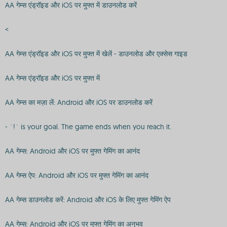
AA गेम्स एंड्रॉइड और iOS पर मुफ्त में डाउनलोड करें
<
AA गेम्स एंड्रॉइड और iOS पर मुफ्त में खेलें - डाउनलोड और एक्सेस गाइड
AA गेम्स एंड्रॉइड और iOS पर मुफ्त में
AA गेम्स का मज़ा लें: Android और iOS पर डाउनलोड करें
- `!` is your goal. The game ends when you reach it.
AA गेम्स: Android और iOS पर मुफ्त गेमिंग का आनंद
AA गेम्स ऐप: Android और iOS पर मुफ्त गेमिंग का आनंद
AA गेम्स डाउनलोड करें: Android और iOS के लिए मुफ्त गेमिंग ऐप
AA गेम्स: Android और iOS पर मुफ्त गेमिंग का अनुभव