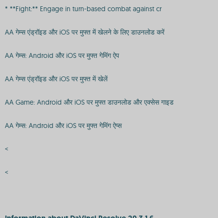
* **Fight:** Engage in turn-based combat against cr
AA गेम्स एंड्रॉइड और iOS पर मुफ्त में खेलने के लिए डाउनलोड करें
AA गेम्स: Android और iOS पर मुफ्त गेमिंग ऐप
AA गेम्स एंड्रॉइड और iOS पर मुफ्त में खेलें
AA Game: Android और iOS पर मुफ्त डाउनलोड और एक्सेस गाइड
AA गेम्स: Android और iOS पर मुफ्त गेमिंग ऐप्स
<
<