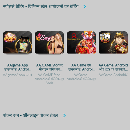
स्पोर्ट्स बेटिंग - विभिन्न खेल आयोजनों पर बेटिंग
AAgame App
AA.GAME:Stor पर
AA Game एप्प
AA Game: Android
डाउनलोड: Android
मोबाइल गेमिंग का
डाउनलोड: Android
और iOS पर डाउनलोड
और iOS के लिए गेमिंग
अनुभव - Android
और iOS पर गेमिंग का
और एक्सेस गाइड
AAgameAppडाउनलोड:AndroidऔरiOSप्लेटफ़ॉर्मपरगेमिंगएक्सेसAAgameAppडाउनलोड:Androi
AA.GAME:Stor-
AAGame-
AAGame:AndroidऔरiO
प्लेटफॉर्म
और iOS ऐप्स
नया अनुभव
AndroidऔरiOSपरमुफ्तगेम्सडाउनलोडकरेंAA.GAME:Storपरमोबाइलगेमिंगका
AndroidऔरiOSपरमुफ्तडाउनलोडऔरएक्सेसगाइड
Andr
पोकर रूम - ऑनलाइन पोकर टेबल