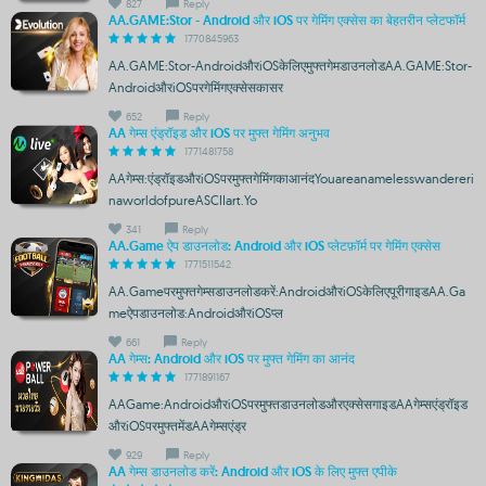
827
Reply
AA.GAME:Stor - Android और iOS पर गेमिंग एक्सेस का बेहतरीन प्लेटफॉर्म
1770845963
AA.GAME:Stor-AndroidऔरiOSकेलिएमुफ्तगेमडाउनलोडAA.GAME:Stor-
AndroidऔरiOSपरगेमिंगएक्सेसकासर
652
Reply
AA गेम्स एंड्रॉइड और iOS पर मुफ्त गेमिंग अनुभव
1771481758
AAगेम्स:एंड्रॉइडऔरiOSपरमुफ्तगेमिंगकाआनंदYouareanamelesswandereri
naworldofpureASCIIart.Yo
341
Reply
AA.Game ऐप डाउनलोड: Android और iOS प्लेटफ़ॉर्म पर गेमिंग एक्सेस
1771511542
AA.Gameपरमुफ्तगेम्सडाउनलोडकरें:AndroidऔरiOSकेलिएपूरीगाइडAA.Ga
meऐपडाउनलोड:AndroidऔरiOSप्ल
661
Reply
AA गेम्स: Android और iOS पर मुफ्त गेमिंग का आनंद
1771891167
AAGame:AndroidऔरiOSपरमुफ्तडाउनलोडऔरएक्सेसगाइडAAगेम्सएंड्रॉइड
औरiOSपरमुफ्तमेंडAAगेम्सएंड्र
929
Reply
AA गेम्स डाउनलोड करें: Android और iOS के लिए मुफ्त एपीके