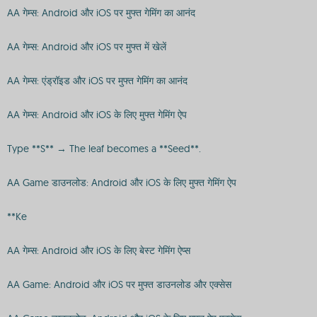
AA गेम्स: Android और iOS पर मुफ्त गेमिंग का आनंद
AA गेम्स: Android और iOS पर मुफ्त में खेलें
AA गेम्स: एंड्रॉइड और iOS पर मुफ्त गेमिंग का आनंद
AA गेम्स: Android और iOS के लिए मुफ्त गेमिंग ऐप
Type **S** → The leaf becomes a **Seed**.
AA Game डाउनलोड: Android और iOS के लिए मुफ्त गेमिंग ऐप
**Ke
AA गेम्स: Android और iOS के लिए बेस्ट गेमिंग ऐप्स
AA Game: Android और iOS पर मुफ्त डाउनलोड और एक्सेस