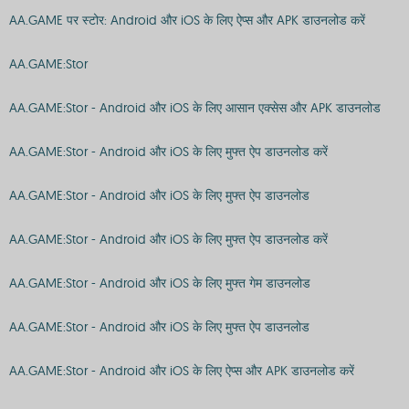
AA.GAME पर स्टोर: Android और iOS के लिए ऐप्स और APK डाउनलोड करें
AA.GAME:Stor
AA.GAME:Stor - Android और iOS के लिए आसान एक्सेस और APK डाउनलोड
AA.GAME:Stor - Android और iOS के लिए मुफ्त ऐप डाउनलोड करें
AA.GAME:Stor - Android और iOS के लिए मुफ्त ऐप डाउनलोड
AA.GAME:Stor - Android और iOS के लिए मुफ्त ऐप डाउनलोड करें
AA.GAME:Stor - Android और iOS के लिए मुफ्त गेम डाउनलोड
AA.GAME:Stor - Android और iOS के लिए मुफ्त ऐप डाउनलोड
AA.GAME:Stor - Android और iOS के लिए ऐप्स और APK डाउनलोड करें