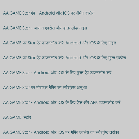
AA.GAME:Stor ऐप - Android और iOS पर गेमिंग एक्सेस
AA.GAME:Stor - आसान एक्सेस और डाउनलोड गाइड
AA.GAME पर Stor ऐप डाउनलोड करें: Android और iOS के लिए गाइड
AA.GAME पर Stor ऐप डाउनलोड करें: Android और iOS के लिए मुफ्त एक्सेस
AA.GAME:Stor - Android और iOS के लिए मुफ्त ऐप डाउनलोड करें
AA.GAME:Stor पर मोबाइल गेमिंग का सर्वश्रेष्ठ अनुभव
AA.GAME:Stor - Android और iOS के लिए ऐप्स और APK डाउनलोड करें
AA.GAME: स्टोर
AA.GAME:Stor - Android और iOS पर गेमिंग एक्सेस का सर्वश्रेष्ठ तरीका