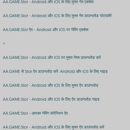
AA.GAME:Stor - Android और iOS के लिए मुफ्त गेम एक्सेस
AA.GAME:Stor - Android और iOS के लिए मुफ्त गेम डाउनलोड प्लेटफ़ॉर्म
AA.GAME:Stor ऐप - Android और iOS पर गेमिंग एक्सेस
<
AA.GAME:Stor - Android और iOS पर मुफ्त गेम्स डाउनलोड करें
AA.GAME से Stor ऐप डाउनलोड करें: Android और iOS के लिए गाइड
AA.GAME:Stor - Android और iOS के लिए मुफ्त ऐप डाउनलोड
AA.GAME:Stor - Android और iOS के लिए ऐप डाउनलोड गाइड
AA.GAME:Stor - आपका गेमिंग कंपेनियन ऐप
AA.GAME:Stor - Android और iOS के लिए मुफ्त ऐप डाउनलोड करें