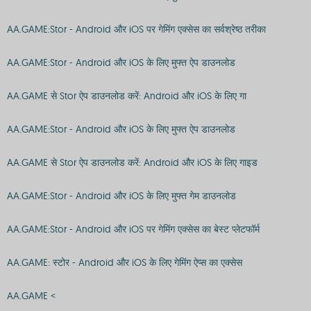
AA.GAME:Stor - Android और iOS पर गेमिंग एक्सेस का सर्वश्रेष्ठ तरीका
AA.GAME:Stor - Android और iOS के लिए मुफ्त ऐप डाउनलोड
AA.GAME से Stor ऐप डाउनलोड करें: Android और iOS के लिए गा
AA.GAME:Stor - Android और iOS के लिए मुफ्त ऐप डाउनलोड
AA.GAME से Stor ऐप डाउनलोड करें: Android और iOS के लिए गाइड
AA.GAME:Stor - Android और iOS के लिए मुफ्त गेम डाउनलोड
AA.GAME:Stor - Android और iOS पर गेमिंग एक्सेस का बेस्ट प्लेटफॉर्म
AA.GAME: स्टोर - Android और iOS के लिए गेमिंग ऐप्स का एक्सेस
AA.GAME <