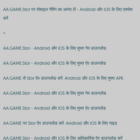
AA.GAME:Stor पर मोबाइल गेमिंग का आनंद लें - Android और iOS के लिए एक्सेस
करें
<
AA.GAME:Stor - Android और iOS के लिए मुफ्त गेम डाउनलोड
AA.GAME:Stor - Android और iOS के लिए मुफ्त ऐप डाउनलोड
AA.GAME से Stor ऐप डाउनलोड करें: Android और iOS के लिए मुफ्त APK
AA.GAME:Stor - Android और iOS के लिए मुफ्त गेम डाउनलोड
AA.GAME:Stor - Android और iOS के लिए मुफ्त ऐप डाउनलोड
AA.GAME पर Stor ऐप डाउनलोड करें: Android और iOS के लिए गाइड
AA.GAME:Stor - Android और iOS के लिए आधिकारिक ऐप डाउनलोड करें