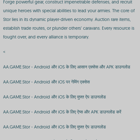
Forge powerful gear, construct impenetrable defenses, and recruit
unique heroes with special abilities to lead your armies. The core of
Stor lies in its dynamic player-driven economy. Auction rare items,
establish trade routes, or plunder others’ caravans. Every resource is
fought over, and every alliance is temporary.
<
AA.GAME:Stor - Android और iOS के लिए आसान एक्सेस और APK डाउनलोड
AA.GAME:Stor - Android और iOS पर गेमिंग एक्सेस
AA.GAME:Stor - Android और iOS के लिए मुफ्त ऐप डाउनलोड
AA.GAME:Stor - Android और iOS के लिए ऐप्स और APK डाउनलोड करें
AA.GAME:Stor - Android और iOS के लिए मुफ्त ऐप डाउनलोड