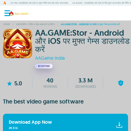
AA गेम्स: ANDROID और IOS पर मुफ्त गेमिंग एप्स और APK डाउनलोड
AA GAME - ANDROID और IOS के लिए मुफ्त डाउनलोड और गेमिंग 
HOME
/
स्पोर्ट्स बेटिंग - विभिन्न खेल आयोजनों पर बेटिंग
/
AA.GAME:STOR - ANDROID और IOS पर मुफ्त गेम्स डाउनलोड करें
AA.GAME:Stor - Android
और iOS पर मुफ्त गेम्स डाउनलोड
करें
AAGame India
#2
EDITORS
40
3.3 M
5.0
reviews
downloads
The best video game software
Download App Now
20.3.1.6