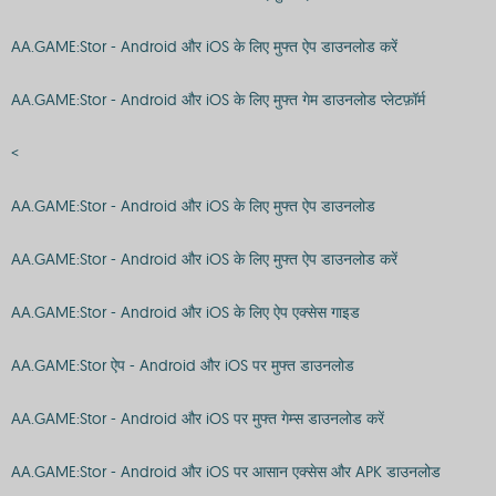
AA.GAME:Stor - Android और iOS के लिए मुफ्त ऐप डाउनलोड करें
AA.GAME:Stor - Android और iOS के लिए मुफ्त गेम डाउनलोड प्लेटफ़ॉर्म
<
AA.GAME:Stor - Android और iOS के लिए मुफ्त ऐप डाउनलोड
AA.GAME:Stor - Android और iOS के लिए मुफ्त ऐप डाउनलोड करें
AA.GAME:Stor - Android और iOS के लिए ऐप एक्सेस गाइड
AA.GAME:Stor ऐप - Android और iOS पर मुफ्त डाउनलोड
AA.GAME:Stor - Android और iOS पर मुफ्त गेम्स डाउनलोड करें
AA.GAME:Stor - Android और iOS पर आसान एक्सेस और APK डाउनलोड