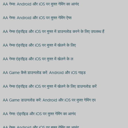
AA गेम्स: Android और iOS पर मुफ्त गेमिंग का आनंद
AA गेम्स: Android और iOS पर मुफ्त गेमिंग ऐप्स
AA गेम्स एंड्रॉइड और iOS पर मुफ्त में डाउनलोड करने के लिए उपलब्ध हैं
AA गेम्स एंड्रॉइड और iOS पर मुफ्त में खेलने के लिए
AA गेम्स एंड्रॉइड और iOS पर मुफ्त में खेलने के ल
AA Game कैसे डाउनलोड करें: Android और iOS गाइड
AA गेम्स एंड्रॉइड और iOS पर मुफ्त में खेलने के लिए डाउनलोड करें
AA Game डाउनलोड करें: Android और iOS पर मुफ्त गेमिंग एप
AA गेम्स: एंड्रॉइड और iOS पर मुफ्त गेमिंग का आनंद
AA गेम्स: Android और iOS पर मुफ्त गेमिंग का आनंद