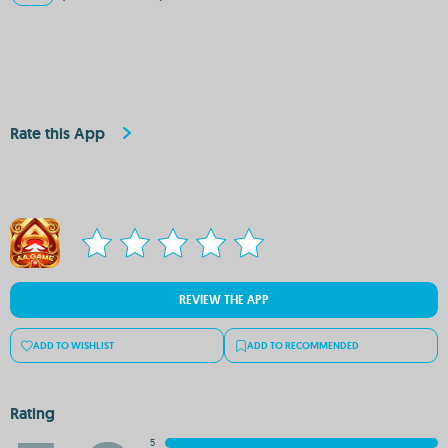
Rate this App
REVIEW THE APP
ADD TO WISHLIST
ADD TO RECOMMENDED
Rating
5