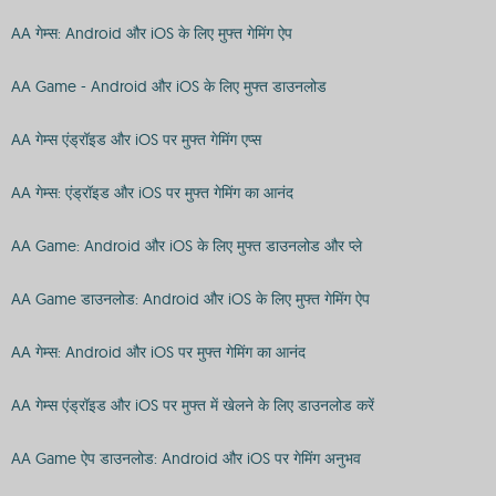
AA गेम्स: Android और iOS के लिए मुफ्त गेमिंग ऐप
AA Game - Android और iOS के लिए मुफ्त डाउनलोड
AA गेम्स एंड्रॉइड और iOS पर मुफ्त गेमिंग एप्स
AA गेम्स: एंड्रॉइड और iOS पर मुफ्त गेमिंग का आनंद
AA Game: Android और iOS के लिए मुफ्त डाउनलोड और प्ले
AA Game डाउनलोड: Android और iOS के लिए मुफ्त गेमिंग ऐप
AA गेम्स: Android और iOS पर मुफ्त गेमिंग का आनंद
AA गेम्स एंड्रॉइड और iOS पर मुफ्त में खेलने के लिए डाउनलोड करें
AA Game ऐप डाउनलोड: Android और iOS पर गेमिंग अनुभव