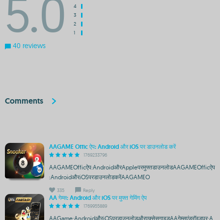
5.0
4
3
2
1
40 reviews
Comments
AAGAME Offic ऐप: Android और iOS पर डाउनलोड करें
1769233796
AAGAMEOfficऐप:AndroidऔरAppleपरमुफ्तडाउनलोडAAGAMEOfficऐप
:AndroidऔरiOSपरडाउनलोडकरेंAAGAMEO
335
Reply
AA गेम्स: Android और iOS पर मुफ्त गेमिंग ऐप
1769955889
AAGame:AndroidऔरiOSपरडाउनलोडऔरएक्सेसगाइडAAगेम्सएंड्रॉइडपर:A