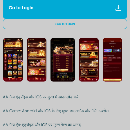
Go to Login
>GO TO LOGIN
AA गेम्स एंड्रॉइड और iOS पर मुफ्त में डाउनलोड करें
AA Game: Android और iOS के लिए मुफ्त डाउनलोड और गेमिंग एक्सेस
AA गेम्स ऐप: एंड्रॉइड और iOS पर मुफ्त गेम्स का आनंद