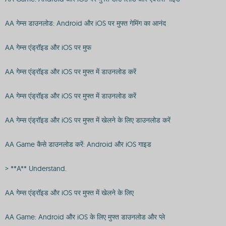
AA गेम्स डाउनलोड: Android और iOS पर मुफ्त गेमिंग का आनंद
AA गेम्स एंड्रॉइड और iOS पर मुफ
AA गेम्स एंड्रॉइड और iOS पर मुफ्त में डाउनलोड करें
AA गेम्स एंड्रॉइड और iOS पर मुफ्त में डाउनलोड करें
AA गेम्स एंड्रॉइड और iOS पर मुफ्त में खेलने के लिए डाउनलोड करें
AA Game कैसे डाउनलोड करें: Android और iOS गाइड
> **A** Understand.
AA गेम्स एंड्रॉइड और iOS पर मुफ्त में खेलने के लिए
AA Game: Android और iOS के लिए मुफ्त डाउनलोड और प्ले