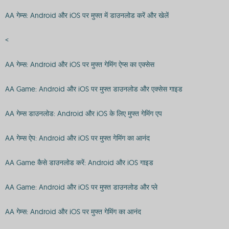
AA गेम्स: Android और iOS पर मुफ्त में डाउनलोड करें और खेलें
<
AA गेम्स: Android और iOS पर मुफ्त गेमिंग ऐप्स का एक्सेस
AA Game: Android और iOS पर मुफ्त डाउनलोड और एक्सेस गाइड
AA गेम्स डाउनलोड: Android और iOS के लिए मुफ्त गेमिंग एप
AA गेम्स ऐप: Android और iOS पर मुफ्त गेमिंग का आनंद
AA Game कैसे डाउनलोड करें: Android और iOS गाइड
AA Game: Android और iOS पर मुफ्त डाउनलोड और प्ले
AA गेम्स: Android और iOS पर मुफ्त गेमिंग का आनंद