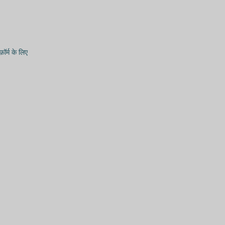
र्म के लिए