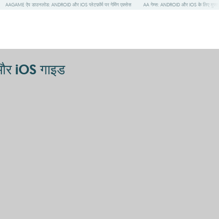
AAGAME ऐप डाउनलोड: ANDROID और IOS प्लेटफ़ॉर्म पर गेमिंग एक्सेस
AA गेम्स: ANDROID और IOS के लिए मुफ्त ग
और iOS गाइड