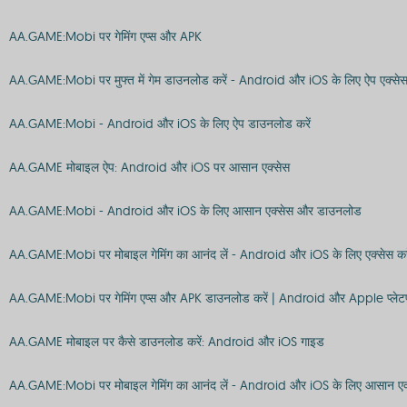
AA.GAME:Mobi पर गेमिंग एप्स और APK
AA.GAME:Mobi पर मुफ्त में गेम डाउनलोड करें - Android और iOS के लिए ऐप एक्से
AA.GAME:Mobi - Android और iOS के लिए ऐप डाउनलोड करें
AA.GAME मोबाइल ऐप: Android और iOS पर आसान एक्सेस
AA.GAME:Mobi - Android और iOS के लिए आसान एक्सेस और डाउनलोड
AA.GAME:Mobi पर मोबाइल गेमिंग का आनंद लें - Android और iOS के लिए एक्सेस करे
AA.GAME:Mobi पर गेमिंग एप्स और APK डाउनलोड करें | Android और Apple प्लेटफ़
AA.GAME मोबाइल पर कैसे डाउनलोड करें: Android और iOS गाइड
AA.GAME:Mobi पर मोबाइल गेमिंग का आनंद लें - Android और iOS के लिए आसान एक