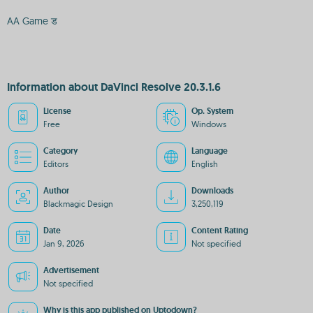
AA Game ड
Information about DaVinci Resolve 20.3.1.6
License
Op. System
Free
Windows
Category
Language
Editors
English
Author
Downloads
Blackmagic Design
3,250,119
Date
Content Rating
Jan 9, 2026
Not specified
Advertisement
Not specified
Why is this app published on Uptodown?