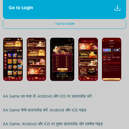
Go to Login
>GO TO LOGIN
AA Game का मज़ा लें: Android और iOS पर डाउनलोड करें
AA Game कैसे डाउनलोड करें: Android और iOS गाइड
AA Game: Android और iOS पर मुफ्त डाउनलोड और एक्सेस गाइड