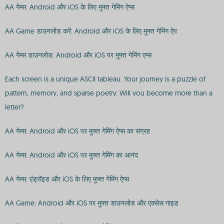
AA गेम्स: Android और iOS के लिए मुफ्त गेमिंग ऐप्स
AA Game डाउनलोड करें: Android और iOS के लिए मुफ्त गेमिंग ऐप
AA गेम्स डाउनलोड: Android और iOS पर मुफ्त गेमिंग एप्स
Each screen is a unique ASCII tableau. Your journey is a puzzle of
pattern, memory, and sparse poetry. Will you become more than a
letter?
AA गेम्स: Android और iOS पर मुफ्त गेमिंग ऐप्स का संग्रह
AA गेम्स: Android और iOS पर मुफ्त गेमिंग का आनंद
AA गेम्स: एंड्रॉइड और iOS के लिए मुफ्त गेमिंग ऐप्स
AA Game: Android और iOS पर मुफ्त डाउनलोड और एक्सेस गाइड