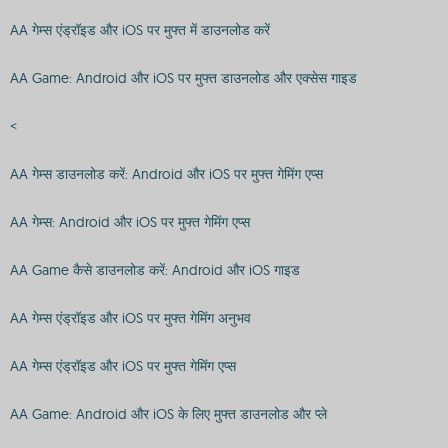
AA गेम्स एंड्रॉइड और iOS पर मुफ्त में डाउनलोड करें
AA Game: Android और iOS पर मुफ्त डाउनलोड और एक्सेस गाइड
<
AA गेम्स डाउनलोड करें: Android और iOS पर मुफ्त गेमिंग एप्स
AA गेम्स: Android और iOS पर मुफ्त गेमिंग एप्स
AA Game कैसे डाउनलोड करें: Android और iOS गाइड
AA गेम्स एंड्रॉइड और iOS पर मुफ्त गेमिंग अनुभव
AA गेम्स एंड्रॉइड और iOS पर मुफ्त गेमिंग एप्स
AA Game: Android और iOS के लिए मुफ्त डाउनलोड और प्ले