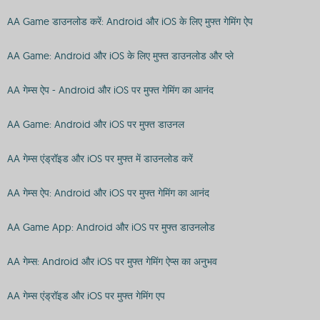
AA Game डाउनलोड करें: Android और iOS के लिए मुफ्त गेमिंग ऐप
AA Game: Android और iOS के लिए मुफ्त डाउनलोड और प्ले
AA गेम्स ऐप - Android और iOS पर मुफ्त गेमिंग का आनंद
AA Game: Android और iOS पर मुफ्त डाउनल
AA गेम्स एंड्रॉइड और iOS पर मुफ्त में डाउनलोड करें
AA गेम्स ऐप: Android और iOS पर मुफ्त गेमिंग का आनंद
AA Game App: Android और iOS पर मुफ्त डाउनलोड
AA गेम्स: Android और iOS पर मुफ्त गेमिंग ऐप्स का अनुभव
AA गेम्स एंड्रॉइड और iOS पर मुफ्त गेमिंग एप