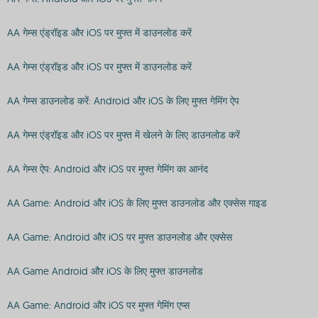
AA गेम्स एंड्रॉइड और iOS पर मुफ्त में डाउनलोड करें
AA गेम्स एंड्रॉइड और iOS पर मुफ्त में डाउनलोड करें
AA गेम्स डाउनलोड करें: Android और iOS के लिए मुफ्त गेमिंग ऐप
AA गेम्स एंड्रॉइड और iOS पर मुफ्त में खेलने के लिए डाउनलोड करें
AA गेम्स ऐप: Android और iOS पर मुफ्त गेमिंग का आनंद
AA Game: Android और iOS के लिए मुफ्त डाउनलोड और एक्सेस गाइड
AA Game: Android और iOS पर मुफ्त डाउनलोड और एक्सेस
AA Game Android और iOS के लिए मुफ्त डाउनलोड
AA Game: Android और iOS पर मुफ्त गेमिंग एप्स