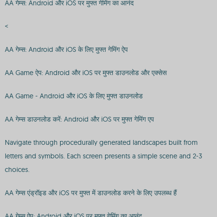
AA गेम्स: Android और iOS पर मुफ्त गेमिंग का आनंद
<
AA गेम्स: Android और iOS के लिए मुफ्त गेमिंग ऐप
AA Game ऐप: Android और iOS पर मुफ्त डाउनलोड और एक्सेस
AA Game - Android और iOS के लिए मुफ्त डाउनलोड
AA गेम्स डाउनलोड करें: Android और iOS पर मुफ्त गेमिंग एप
Navigate through procedurally generated landscapes built from
letters and symbols. Each screen presents a simple scene and 2-3
choices.
AA गेम्स एंड्रॉइड और iOS पर मुफ्त में डाउनलोड करने के लिए उपलब्ध हैं
AA गेम्स ऐप: Android और iOS पर मुफ्त गेमिंग का आनंद