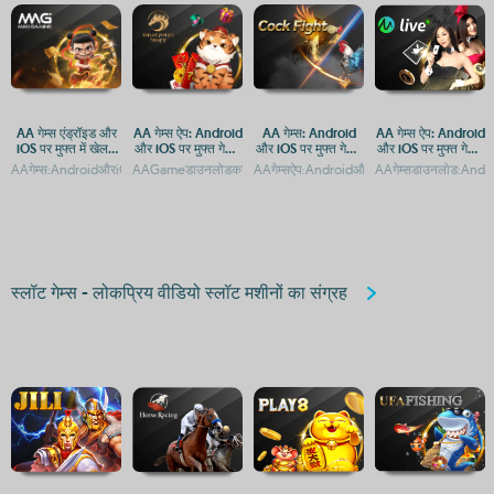
AA गेम्स एंड्रॉइड और
AA गेम्स ऐप: Android
AA गेम्स: Android
AA गेम्स ऐप: Android
iOS पर मुफ्त में खेलने
और iOS पर मुफ्त गेमिंग
और iOS पर मुफ्त गेमिंग
और iOS पर मुफ्त गेमिंग
के लिए डाउनलोड करें
का आनंद
एप्स और APK
का आनंद
AAगेम्स:AndroidऔरiOSपरमुफ्तगेमिंगऐप्सAAगेम्स:AndroidऔरiOSपरमुफ्तगेमिंगकाआनंदAAगेम्सडाउ
AAGameडाउनलोडकरें:AndroidऔरiOSकेलिएमुफ्तऐपएक्सेसAAगेम्सएंड्रॉइडऔ
AAगेम्सऐप:AndroidऔरiOSपरमुफ्तगेमिंगकाआनं
AAगेम्सडाउनलोड:Andr
डाउनलोड
स्लॉट गेम्स - लोकप्रिय वीडियो स्लॉट मशीनों का संग्रह