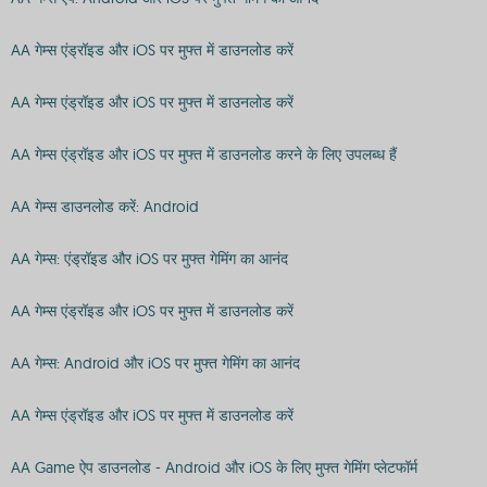
AA गेम्स एंड्रॉइड और iOS पर मुफ्त में डाउनलोड करें
AA गेम्स एंड्रॉइड और iOS पर मुफ्त में डाउनलोड करें
AA गेम्स एंड्रॉइड और iOS पर मुफ्त में डाउनलोड करने के लिए उपलब्ध हैं
AA गेम्स डाउनलोड करें: Android
AA गेम्स: एंड्रॉइड और iOS पर मुफ्त गेमिंग का आनंद
AA गेम्स एंड्रॉइड और iOS पर मुफ्त में डाउनलोड करें
AA गेम्स: Android और iOS पर मुफ्त गेमिंग का आनंद
AA गेम्स एंड्रॉइड और iOS पर मुफ्त में डाउनलोड करें
AA Game ऐप डाउनलोड - Android और iOS के लिए मुफ्त गेमिंग प्लेटफॉर्म