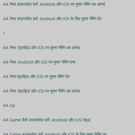
AA गेम्स डाउनलोड करें: Android और iOS पर मुफ्त गेमिंग का आनंद
AA गेम्स डाउनलोड करें: Android और iOS के लिए मुफ्त गेमिंग ऐप
<
AA गेम्स: एंड्रॉइड और iOS पर मुफ्त गेमिंग का आनंद
AA गेम्स: Android और iOS पर मुफ्त गेमिंग एप्स
AA गेम्स एंड्रॉइड और iOS पर मुफ्त गेमिंग ऐप
AA गेम्स: एंड्रॉइड और iOS पर मुफ्त गेमिंग का आनंद
AA Ga
AA Game कैसे डाउनलोड करें: Android और iOS गाइड
AA Game डाउनलोड करें: Android और iOS के लिए मुफ्त गेमिंग एप