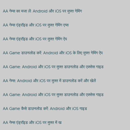
AA गेम्स का मजा लें: Android और iOS पर मुफ्त गेमिंग
AA गेम्स एंड्रॉइड और iOS पर मुफ्त गेमिंग एप्स
AA गेम्स एंड्रॉइड और iOS पर मुफ्त गेमिंग ऐप
AA Game डाउनलोड करें: Android और iOS के लिए मुफ्त गेमिंग ऐप
AA Game: Android और iOS पर मुफ्त डाउनलोड और एक्सेस गाइड
AA गेम्स: Android और iOS पर मुफ्त में डाउनलोड करें और खेलें
AA Game: Android और iOS पर मुफ्त डाउनलोड और एक्सेस गाइड
AA Game कैसे डाउनलोड करें: Android और iOS गाइड
AA गेम्स एंड्रॉइड और iOS पर मुफ्त में ख