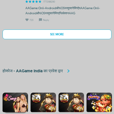
1772188290
AAGame:Onli-AndroidऔरiOSपरमुफ्तगेमिंगऐपAAGame:Onli-
AndroidऔरiOSपरमुफ्तगेमिंगएप्लिकेशनAAG
723
Reply
SEE MORE
होमपेज - AAGame India का प्रवेश द्वार