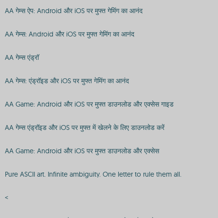
AA गेम्स ऐप: Android और iOS पर मुफ्त गेमिंग का आनंद
AA गेम्स: Android और iOS पर मुफ्त गेमिंग का आनंद
AA गेम्स एंड्रॉ
AA गेम्स: एंड्रॉइड और iOS पर मुफ्त गेमिंग का आनंद
AA Game: Android और iOS पर मुफ्त डाउनलोड और एक्सेस गाइड
AA गेम्स एंड्रॉइड और iOS पर मुफ्त में खेलने के लिए डाउनलोड करें
AA Game: Android और iOS पर मुफ्त डाउनलोड और एक्सेस
Pure ASCII art. Infinite ambiguity. One letter to rule them all.
<