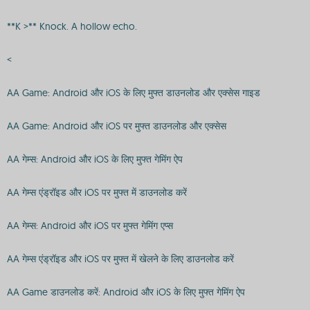
**K >** Knock. A hollow echo.
<
AA Game: Android और iOS के लिए मुफ्त डाउनलोड और एक्सेस गाइड
AA Game: Android और iOS पर मुफ्त डाउनलोड और एक्सेस
AA गेम्स: Android और iOS के लिए मुफ्त गेमिंग ऐप
AA गेम्स एंड्रॉइड और iOS पर मुफ्त में डाउनलोड करें
AA गेम्स: Android और iOS पर मुफ्त गेमिंग एप्स
AA गेम्स एंड्रॉइड और iOS पर मुफ्त में खेलने के लिए डाउनलोड करें
AA Game डाउनलोड करें: Android और iOS के लिए मुफ्त गेमिंग ऐप