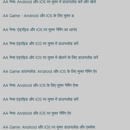
AA गेम्स: Android और iOS पर मुफ्त में डाउनलोड करें और खेलें
AA Game - Android और iOS के लिए मुफ्त ड
AA गेम्स: एंड्रॉइड और iOS पर मुफ्त गेमिंग का आनंद
AA गेम्स एंड्रॉइड और iOS पर मुफ्त में डाउनलोड करें
AA गेम्स एंड्रॉइड और iOS पर मुफ्त में खेलने के लिए डाउनलोड करें
AA Game डाउनलोड: Android और iOS के लिए मुफ्त गेमिंग ऐप
AA गेम्स: Android और iOS के लिए मुफ्त गेमिंग ऐप्स
AA गेम्स एंड्रॉइड और iOS पर मुफ्त में डाउनलोड करें
AA गेम्स: Android और iOS पर मुफ्त गेमिंग ऐप
AA Game: Android और iOS पर मुफ्त डाउनलोड और एक्सेस