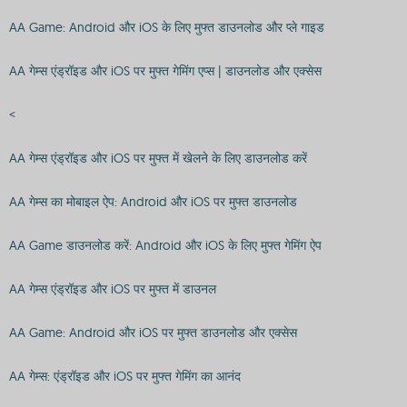
AA Game: Android और iOS के लिए मुफ्त डाउनलोड और प्ले गाइड
AA गेम्स एंड्रॉइड और iOS पर मुफ्त गेमिंग एप्स | डाउनलोड और एक्सेस
<
AA गेम्स एंड्रॉइड और iOS पर मुफ्त में खेलने के लिए डाउनलोड करें
AA गेम्स का मोबाइल ऐप: Android और iOS पर मुफ्त डाउनलोड
AA Game डाउनलोड करें: Android और iOS के लिए मुफ्त गेमिंग ऐप
AA गेम्स एंड्रॉइड और iOS पर मुफ्त में डाउनल
AA Game: Android और iOS पर मुफ्त डाउनलोड और एक्सेस
AA गेम्स: एंड्रॉइड और iOS पर मुफ्त गेमिंग का आनंद