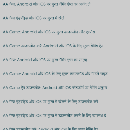
AA गेम्स: Android और iOS पर मुफ्त गेमिंग ऐप्स का आनंद लें
AA गेम्स एंड्रॉइड और iOS पर मुफ्त में खेलें
AA Game: Android और iOS पर मुफ्त डाउनलोड और एक्सेस
AA Game डाउनलोड करें: Android और iOS के लिए मुफ्त गेमिंग ऐप
AA गेम्स: Android और iOS पर मुफ्त गेमिंग एप्स का संग्रह
AA Game: Android और iOS के लिए मुफ्त डाउनलोड और गेमप्ले गाइड
AA Game ऐप डाउनलोड: Android और iOS प्लेटफ़ॉर्म पर गेमिंग अनुभव
AA गेम्स एंड्रॉइड और iOS पर मुफ्त में खेलने के लिए डाउनलोड करें
AA गेम्स एंड्रॉइड और iOS पर मुफ्त में डाउनलोड करने के लिए उपलब्ध हैं
AA गेम्स डाउनलोड करें: Android और iOS के लिए मुफ्त गेमिंग ऐप