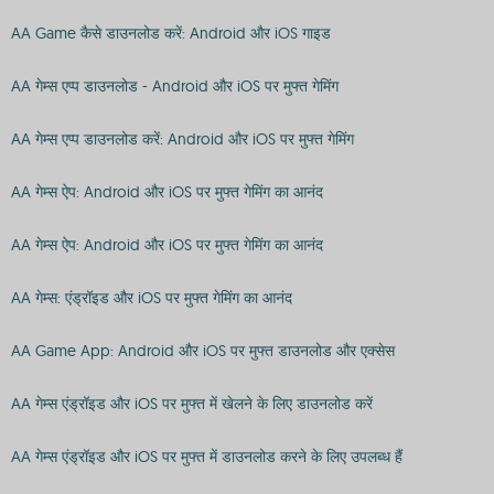
AA Game कैसे डाउनलोड करें: Android और iOS गाइड
AA गेम्स एप्प डाउनलोड - Android और iOS पर मुफ्त गेमिंग
AA गेम्स एप्प डाउनलोड करें: Android और iOS पर मुफ्त गेमिंग
AA गेम्स ऐप: Android और iOS पर मुफ्त गेमिंग का आनंद
AA गेम्स ऐप: Android और iOS पर मुफ्त गेमिंग का आनंद
AA गेम्स: एंड्रॉइड और iOS पर मुफ्त गेमिंग का आनंद
AA Game App: Android और iOS पर मुफ्त डाउनलोड और एक्सेस
AA गेम्स एंड्रॉइड और iOS पर मुफ्त में खेलने के लिए डाउनलोड करें
AA गेम्स एंड्रॉइड और iOS पर मुफ्त में डाउनलोड करने के लिए उपलब्ध हैं