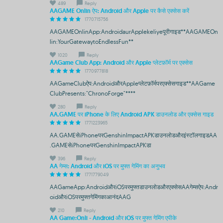
489
Reply
AAGAME Onlin ऐप: Android और Apple पर कैसे एक्सेस करें
1770715756
AAGAMEOnlinApp:AndroidaurApplekeliyeपूरीगाइड**AAGAMEOn
lin:YourGatewaytoEndlessFun**
1020
Reply
AAGame Club App: Android और Apple प्लेटफ़ॉर्म पर एक्सेस
1770977818
AAGameClubऐप:AndroidऔरAppleप्लेटफ़ॉर्मपरएक्सेसगाइड**AAGame
ClubPresents:"ChronoForge"****
280
Reply
AA.GAME पर iPhone के लिए Android APK डाउनलोड और एक्सेस गाइड
1771223965
AA.GAMEसेiPhoneपरGenshinImpactAPKडाउनलोडऔरइंस्टॉलगाइडAA
.GAMEसेiPhoneपरGenshinImpactAPKडा
396
Reply
AA गेम्स: Android और iOS पर मुफ्त गेमिंग का अनुभव
1771779049
AAGameApp:AndroidऔरiOSपरमुफ्तडाउनलोडऔरएक्सेसAAगेम्सऐप:Andr
oidऔरiOSपरमुफ्तगेमिंगकाआनंदAAG
210
Reply
AA Game:Onli - Android और iOS पर मुफ्त गेमिंग एपीके