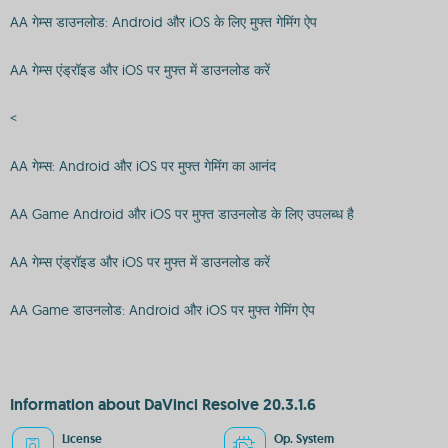
AA गेम्स डाउनलोड: Android और iOS के लिए मुफ्त गेमिंग ऐप
AA गेम्स एंड्रॉइड और iOS पर मुफ्त में डाउनलोड करें
<
AA गेम्स: Android और iOS पर मुफ्त गेमिंग का आनंद
AA Game Android और iOS पर मुफ्त डाउनलोड के लिए उपलब्ध है
AA गेम्स एंड्रॉइड और iOS पर मुफ्त में डाउनलोड करें
AA Game डाउनलोड: Android और iOS पर मुफ्त गेमिंग ऐप
Information about DaVinci Resolve 20.3.1.6
License
Op. System