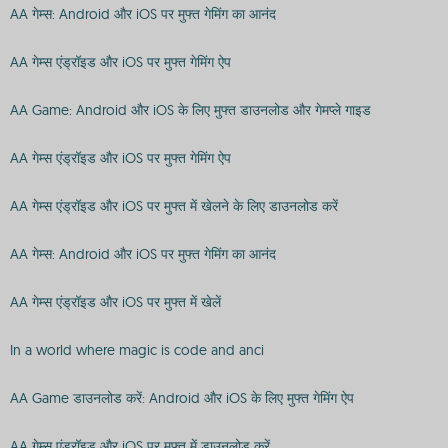
AA गेम्स: Android और iOS पर मुफ्त गेमिंग का आनंद
AA गेम्स एंड्रॉइड और iOS पर मुफ्त गेमिंग ऐप
AA Game: Android और iOS के लिए मुफ्त डाउनलोड और गेमप्ले गाइड
AA गेम्स एंड्रॉइड और iOS पर मुफ्त गेमिंग ऐप
AA गेम्स एंड्रॉइड और iOS पर मुफ्त में खेलने के लिए डाउनलोड करें
AA गेम्स: Android और iOS पर मुफ्त गेमिंग का आनंद
AA गेम्स एंड्रॉइड और iOS पर मुफ्त में खेलें
In a world where magic is code and anci
AA Game डाउनलोड करें: Android और iOS के लिए मुफ्त गेमिंग ऐप
AA गेम्स एंड्रॉइड और iOS पर मुफ्त में डाउनलोड करें