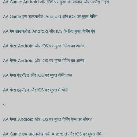
AA Game: Android और iOS पर मुफ्त डाउनलोड और एक्सेस गाइड
AA Game एप्प डाउनलोड: Android और iOS पर मुफ्त गेमिंग
AA गेम डाउनलोड: Android और iOS के लिए मुफ्त गेमिंग ऐप
AA गेम्स: Android और iOS पर मुफ्त गेमिंग का आनंद
AA गेम्स: Android और iOS पर मुफ्त गेमिंग का आनंद
AA गेम्स एंड्रॉइड और iOS पर मुफ्त गेमिंग एप्स
AA गेम्स एंड्रॉइड और iOS पर मुफ्त में खेलें
<
AA गेम्स: Android और iOS पर मुफ्त गेमिंग ऐप्स का संग्रह
AA Game एप्प डाउनलोड करें: Android और iOS पर मुफ्त गेमिंग