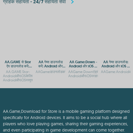
ग्राहक सहायता - 24/7 सहायता सेवा
AA.GAME से Stor
AA गेम्स डाउनलोड
AA Game:Down -
AA गेम्स डाउनलोड:
ऐप डाउनलोड करें:
करें: Android और
Android और iOS पर
Android और iOS पर
Android और iOS के
iOS के लिए मुफ्त एपीके
डाउनलोड करें
मुफ्त गेमिंग एप्स
AA.GAME:Stor-
AAGameडाउनलोडकरें:AndroidऔरiOSकेलिएमुफ्तगेमिंगएपAAGameडाउनल
AAGame:Downएंड्रॉइडऔरiOSपरडाउनलोडकै
AAGame:AndroidऔरiO
लिए गाइड
AndroidऔरiOSकेलिएमुफ्तगेमडाउनलोडAA.GAME:Stor-
AndroidऔरiOSपरडाउनलोडकरेंAAGame:Do
AndroidऔरiOSपरमुफ्तगेम्सडाउनलो
AA.Game,Download for Store is a mobile gaming platform designed
specifically for Android devices. It aims to be a social hub where all
players who love playing games, sharing their gaming experiences,
and even participating in game development can come together.