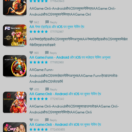
1771643943
AAGame:Onli-AndroidऔरiOSपरमुफ्तगेमिंगएपAAGame:Onli-
AndroidऔरiOSपरमुफ्तगेमिंगएपAAGame:Onl
642
Reply
AA गेम्स एंड्रॉइड और iOS पर मुफ्त गेमिंग ऐप
1771752967
AAगेम्सएंड्रॉइडऔरiOSपरमुफ्तगेमिंगअनुभवAAगेम्सएंड्रॉइडऔरiOSपरमुफ्तमेंखेल
नेकेलिएडाउनलोडकरे
993
Reply
AA Game:Funn - Android और iOS पर मज़ेदार गेमिंग अनुभव
1771952960
AAGame:Funn-
AndroidऔरiOSपरमज़ेदारगेमिंगअनुभवAAGame:Funnऐपडाउनलोड-
AndroidऔरiOSप्लेटफ़ॉर्म
455
Reply
AA Game:Onli - Android और iOS पर मुफ्त गेमिंग ऐप
1772167240
AAGame:Onli-AndroidऔरiOSपरमुफ्तडाउनलोडAAGame:Onli-
AndroidऔरiOSपरमुफ्तगेमिंगऐपAAGame:Onli
836
Reply
AA Game:Onli - Android और iOS पर मुफ्त गेमिंग ऐप
1772450855