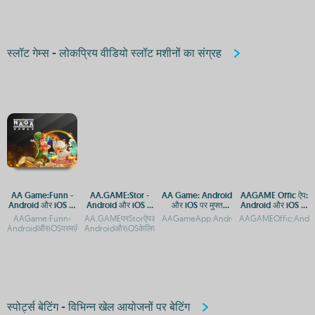
स्लॉट गेम्स - लोकप्रिय वीडियो स्लॉट मशीनों का संग्रह
AA Game:Funn -
AA.GAME:Stor -
AA Game: Android
AAGAME Offic ऐप:
Android और iOS पर
Android और iOS के
और iOS पर मुफ्त
Android और iOS पर
मज़ेदार गेमिंग अनुभव
लिए मुफ्त ऐप डाउनलोड
डाउनलोड और एक्सेस
मुफ्त डाउनलोड
AAGame:Funn-
AA.GAMEपरStorऐपडाउनलोडकरें:AndroidऔरiOSकेलिएमुफ्तएक्सेसAA.
AAGameApp:AndroidऔरiOSपरडाउनलोडकरेंऔरगेमि
AAGAMEOffic:Android
करें
गाइड
AndroidऔरiOSपरमज़ेदारगेमिंगअनुभव
AndroidऔरiOSकेलिएमुफ
स्पोर्ट्स बेटिंग - विभिन्न खेल आयोजनों पर बेटिंग