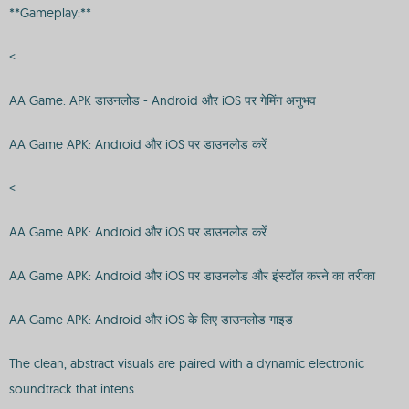
**Gameplay:**
<
AA Game: APK डाउनलोड - Android और iOS पर गेमिंग अनुभव
AA Game APK: Android और iOS पर डाउनलोड करें
<
AA Game APK: Android और iOS पर डाउनलोड करें
AA Game APK: Android और iOS पर डाउनलोड और इंस्टॉल करने का तरीका
AA Game APK: Android और iOS के लिए डाउनलोड गाइड
The clean, abstract visuals are paired with a dynamic electronic
soundtrack that intens