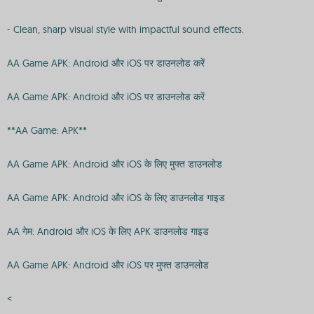
- Clean, sharp visual style with impactful sound effects.
AA Game APK: Android और iOS पर डाउनलोड करें
AA Game APK: Android और iOS पर डाउनलोड करें
**AA Game: APK**
AA Game APK: Android और iOS के लिए मुफ्त डाउनलोड
AA Game APK: Android और iOS के लिए डाउनलोड गाइड
AA गेम: Android और iOS के लिए APK डाउनलोड गाइड
AA Game APK: Android और iOS पर मुफ्त डाउनलोड
<