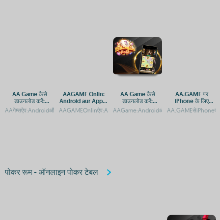
AA Game कैसे
AAGAME Onlin:
AA Game कैसे
AA.GAME पर
डाउनलोड करें:
Android aur Apple
डाउनलोड करें:
iPhone के लिए
Android और iOS
ke liye ek saath
Android और iOS
Android ऐप्स कैसे
AAगेम्सऐप:AndroidऔरiOSपरमुफ्तगेमिंगकाआनंदAAGame:AndroidऔरiOSपरमुफ्तडाउनलोडऔरएक
AAGAMEOnlinऐप:AndroidऔरiOSपरमुफ्तडाउनलोडAAGAMEOnlin:
AAGame:AndroidऔरiOSपरमुफ्तडाउनलोडऔरएक्स
AA.GAMEसेiPhoneपरA
गाइड
access kaise
गाइड
डाउनलोड करें
karein
पोकर रूम - ऑनलाइन पोकर टेबल