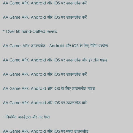
AA Game APK: Android और iOS पर डाउनलोड करें
AA Game APK: Android और iOS पर डाउनलोड करें
* Over 50 hand-crafted levels.
AA Game: APK डाउनलोड - Android और iOS के लिए गेमिंग एक्सेस
AA Game APK: Android और iOS पर डाउनलोड और इंस्टॉल गाइड
AA Game APK: Android और iOS पर डाउनलोड करें
AA Game APK: Android और iOS के लिए डाउनलोड गाइड
AA Game APK: Android और iOS पर डाउनलोड करें
- नियमित अपडेट्स और नए गेम्स
AA Game APK: Android और iOS पर मुफ्त डाउनलोड