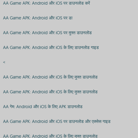
AA Game APK: Android और iOS पर डाउनलोड करें
AA Game APK: Android और iOS पर डा
AA Game APK: Android और iOS पर मुफ्त डाउनलोड
AA Game APK: Android और iOS के लिए डाउनलोड गाइड
<
AA Game APK: Android और iOS के लिए मुफ्त डाउनलोड
AA Game APK: Android और iOS के लिए मुफ्त डाउनलोड
AA गेम: Android और iOS के लिए APK डाउनलोड
AA Game APK: Android और iOS पर डाउनलोड और एक्सेस गाइड
AA Game APK: Android और iOS के लिए मुफ्त डाउनलोड