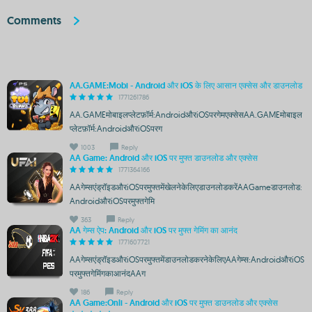
Comments
AA.GAME:Mobi - Android और iOS के लिए आसान एक्सेस और डाउनलोड
1771261786
AA.GAMEमोबाइलप्लेटफ़ॉर्म:AndroidऔरiOSपरगेमएक्सेसAA.GAMEमोबाइल
प्लेटफ़ॉर्म:AndroidऔरiOSपरग
1003
Reply
AA Game: Android और iOS पर मुफ्त डाउनलोड और एक्सेस
1771364166
AAगेम्सएंड्रॉइडऔरiOSपरमुफ्तमेंखेलनेकेलिएडाउनलोडकरेंAAGameडाउनलोड:
AndroidऔरiOSपरमुफ्तगेमि
363
Reply
AA गेम्स ऐप: Android और iOS पर मुफ्त गेमिंग का आनंद
1771607721
AAगेम्सएंड्रॉइडऔरiOSपरमुफ्तमेंडाउनलोडकरनेकेलिएAAगेम्स:AndroidऔरiOS
परमुफ्तगेमिंगकाआनंदAAग
186
Reply
AA Game:Onli - Android और iOS पर मुफ्त डाउनलोड और एक्सेस