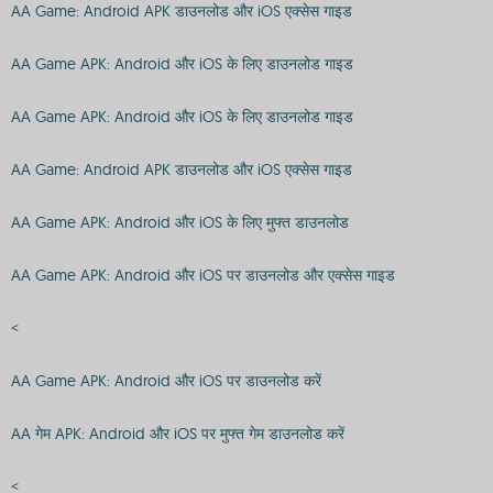
AA Game: Android APK डाउनलोड और iOS एक्सेस गाइड
AA Game APK: Android और iOS के लिए डाउनलोड गाइड
AA Game APK: Android और iOS के लिए डाउनलोड गाइड
AA Game: Android APK डाउनलोड और iOS एक्सेस गाइड
AA Game APK: Android और iOS के लिए मुफ्त डाउनलोड
AA Game APK: Android और iOS पर डाउनलोड और एक्सेस गाइड
<
AA Game APK: Android और iOS पर डाउनलोड करें
AA गेम APK: Android और iOS पर मुफ्त गेम डाउनलोड करें
<