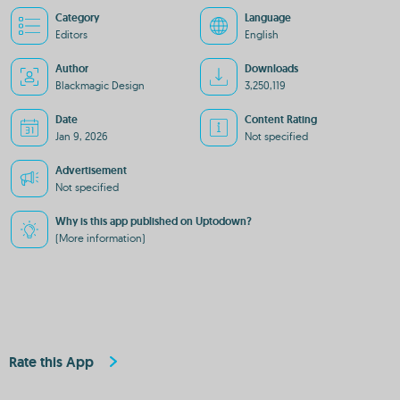
Category
Language
Editors
English
Author
Downloads
Blackmagic Design
3,250,119
Date
Content Rating
Jan 9, 2026
Not specified
Advertisement
Not specified
Why is this app published on Uptodown?
(More information)
Rate this App