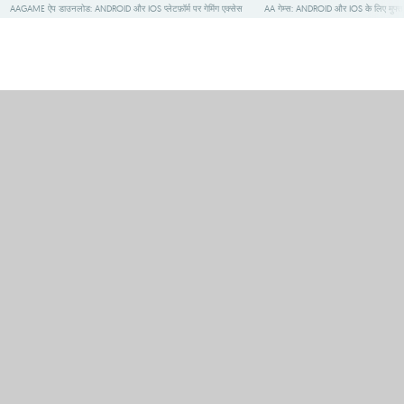
AAGAME ऐप डाउनलोड: ANDROID और IOS प्लेटफ़ॉर्म पर गेमिंग एक्सेस
AA गेम्स: ANDROID और IOS के लिए मुफ्त ग