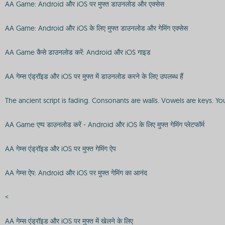
AA Game: Android और iOS पर मुफ्त डाउनलोड और एक्सेस
AA Game: Android और iOS के लिए मुफ्त डाउनलोड और गेमिंग एक्सेस
AA Game कैसे डाउनलोड करें: Android और iOS गाइड
AA गेम्स एंड्रॉइड और iOS पर मुफ्त में डाउनलोड करने के लिए उपलब्ध हैं
The ancient script is fading. Consonants are walls. Vowels are keys. Yo
AA Game एप्प डाउनलोड करें - Android और iOS के लिए मुफ्त गेमिंग प्लेटफॉर्म
AA गेम्स एंड्रॉइड और iOS पर मुफ्त गेमिंग ऐप
AA गेम्स ऐप: Android और iOS पर मुफ्त गेमिंग का आनंद
<
AA गेम्स एंड्रॉइड और iOS पर मुफ्त में खेलने के लिए