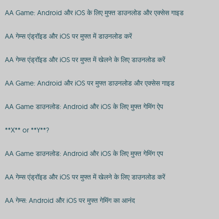
AA Game: Android और iOS के लिए मुफ्त डाउनलोड और एक्सेस गाइड
AA गेम्स एंड्रॉइड और iOS पर मुफ्त में डाउनलोड करें
AA गेम्स एंड्रॉइड और iOS पर मुफ्त में खेलने के लिए डाउनलोड करें
AA Game: Android और iOS पर मुफ्त डाउनलोड और एक्सेस गाइड
AA Game डाउनलोड: Android और iOS के लिए मुफ्त गेमिंग ऐप
**X** or **Y**?
AA Game डाउनलोड: Android और iOS के लिए मुफ्त गेमिंग एप
AA गेम्स एंड्रॉइड और iOS पर मुफ्त में खेलने के लिए डाउनलोड करें
AA गेम्स: Android और iOS पर मुफ्त गेमिंग का आनंद