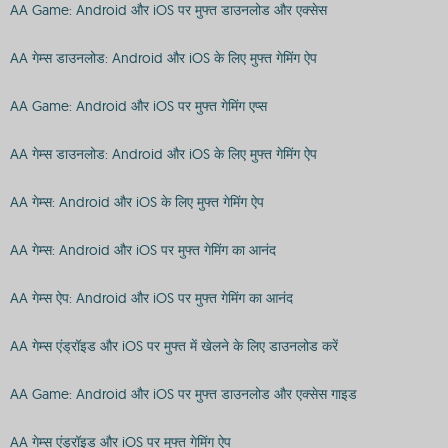
AA Game: Android और iOS पर मुफ्त डाउनलोड और एक्सेस
AA गेम्स डाउनलोड: Android और iOS के लिए मुफ्त गेमिंग ऐप
AA Game: Android और iOS पर मुफ्त गेमिंग एप्स
AA गेम्स डाउनलोड: Android और iOS के लिए मुफ्त गेमिंग ऐप
AA गेम्स: Android और iOS के लिए मुफ्त गेमिंग ऐप
AA गेम्स: Android और iOS पर मुफ्त गेमिंग का आनंद
AA गेम्स ऐप: Android और iOS पर मुफ्त गेमिंग का आनंद
AA गेम्स एंड्रॉइड और iOS पर मुफ्त में खेलने के लिए डाउनलोड करें
AA Game: Android और iOS पर मुफ्त डाउनलोड और एक्सेस गाइड
AA गेम्स एंड्रॉइड और iOS पर मुफ्त गेमिंग ऐप