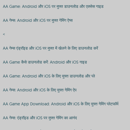
AA Game: Android और iOS पर मुफ्त डाउनलोड और एक्सेस गाइड
AA गेम्स: Android और iOS पर मुफ्त गेमिंग ऐप्स
<
AA गेम्स एंड्रॉइड और iOS पर मुफ्त में खेलने के लिए डाउनलोड करें
AA Game कैसे डाउनलोड करें: Android और iOS गाइड
AA Game: Android और iOS के लिए मुफ्त डाउनलोड और प्ले
AA गेम्स: Android और iOS के लिए मुफ्त गेमिंग ऐप
AA Game App Download: Android और iOS के लिए मुफ्त गेमिंग प्लेटफॉर्म
AA गेम्स: एंड्रॉइड और iOS पर मुफ्त गेमिंग का आनंद