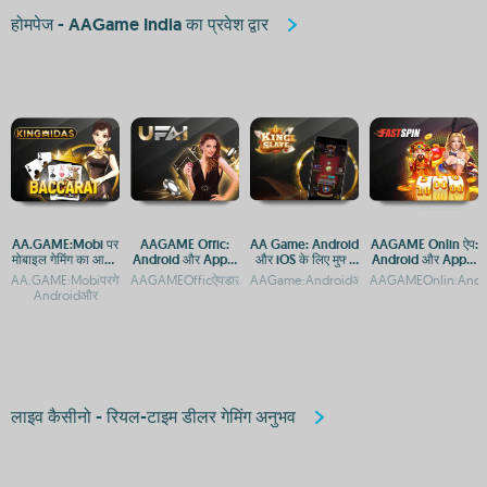
होमपेज - AAGame India का प्रवेश द्वार
AA.GAME:Mobi पर
AAGAME Offic:
AA Game: Android
AAGAME Onlin ऐप:
मोबाइल गेमिंग का आनंद
Android और Apple
और iOS के लिए मुफ्त
Android और Apple
लें - Android और
के लिए ऐप डाउनलोड
डाउनलोड और प्ले
पर एक्सेस करें
AA.GAME:Mobiपरगेमिंगएप्सऔरAPKडाउनलोडकरें|AndroidऔरAppleप्लेटफ़ॉर्मAA.GAME:Mobi
AAGAMEOfficऐपडाउनलोड:AndroidऔरiOSप्लेटफ़ॉर्मगाइडAAGAMEOf
AAGame:AndroidऔरiOSकेलिएमुफ्तडाउनलोडऔर
AAGAMEOnlin:Andro
iOS के लिए एक्सेस
गाइड
Androidऔर
लाइव कैसीनो - रियल-टाइम डीलर गेमिंग अनुभव