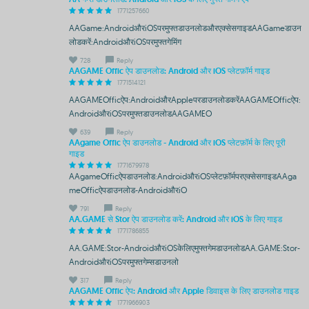
1771257660
AAGame:AndroidऔरiOSपरमुफ्तडाउनलोडऔरएक्सेसगाइडAAGameडाउन
लोडकरें:AndroidऔरiOSपरमुफ्तगेमिंग
728
Reply
AAGAME Offic ऐप डाउनलोड: Android और iOS प्लेटफ़ॉर्म गाइड
1771514121
AAGAMEOfficऐप:AndroidऔरAppleपरडाउनलोडकरेंAAGAMEOfficऐप:
AndroidऔरiOSपरमुफ्तडाउनलोडAAGAMEO
639
Reply
AAgame Offic ऐप डाउनलोड - Android और iOS प्लेटफ़ॉर्म के लिए पूरी
गाइड
1771679978
AAgameOfficऐपडाउनलोड:AndroidऔरiOSप्लेटफ़ॉर्मपरएक्सेसगाइडAAga
meOfficऐपडाउनलोड-AndroidऔरiO
791
Reply
AA.GAME से Stor ऐप डाउनलोड करें: Android और iOS के लिए गाइड
1771786855
AA.GAME:Stor-AndroidऔरiOSकेलिएमुफ्तगेमडाउनलोडAA.GAME:Stor-
AndroidऔरiOSपरमुफ्तगेम्सडाउनलो
317
Reply
AAGAME Offic ऐप: Android और Apple डिवाइस के लिए डाउनलोड गाइड
1771966903