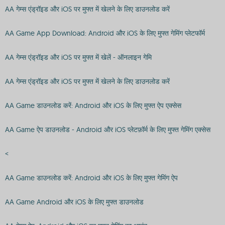
AA गेम्स एंड्रॉइड और iOS पर मुफ्त में खेलने के लिए डाउनलोड करें
AA Game App Download: Android और iOS के लिए मुफ्त गेमिंग प्लेटफॉर्म
AA गेम्स एंड्रॉइड और iOS पर मुफ्त में खेलें - ऑनलाइन गेमि
AA गेम्स एंड्रॉइड और iOS पर मुफ्त में खेलने के लिए डाउनलोड करें
AA Game डाउनलोड करें: Android और iOS के लिए मुफ्त ऐप एक्सेस
AA Game ऐप डाउनलोड - Android और iOS प्लेटफ़ॉर्म के लिए मुफ्त गेमिंग एक्सेस
<
AA Game डाउनलोड करें: Android और iOS के लिए मुफ्त गेमिंग ऐप
AA Game Android और iOS के लिए मुफ्त डाउनलोड