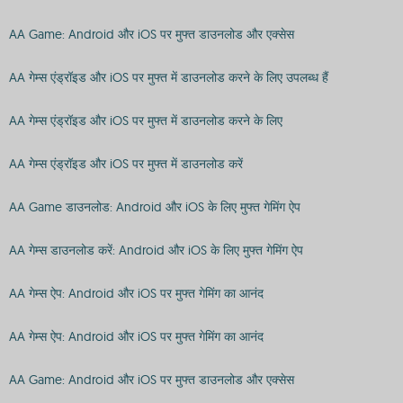
AA Game: Android और iOS पर मुफ्त डाउनलोड और एक्सेस
AA गेम्स एंड्रॉइड और iOS पर मुफ्त में डाउनलोड करने के लिए उपलब्ध हैं
AA गेम्स एंड्रॉइड और iOS पर मुफ्त में डाउनलोड करने के लिए
AA गेम्स एंड्रॉइड और iOS पर मुफ्त में डाउनलोड करें
AA Game डाउनलोड: Android और iOS के लिए मुफ्त गेमिंग ऐप
AA गेम्स डाउनलोड करें: Android और iOS के लिए मुफ्त गेमिंग ऐप
AA गेम्स ऐप: Android और iOS पर मुफ्त गेमिंग का आनंद
AA गेम्स ऐप: Android और iOS पर मुफ्त गेमिंग का आनंद
AA Game: Android और iOS पर मुफ्त डाउनलोड और एक्सेस