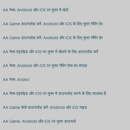
AA गेम्स: Android और iOS पर मुफ्त में खेलें
AA Game डाउनलोड करें: Android और iOS के लिए मुफ्त गेमिंग ऐप
AA Game डाउनलोड करें: Android और iOS के लिए मुफ्त गेमिंग ऐप
AA गेम्स एंड्रॉइड और iOS पर मुफ्त में खेलने के लिए डाउनलोड करें
AA गेम्स: Android और iOS पर मुफ्त गेमिंग ऐप्स का संग्रह
AA गेम्स: Androi
AA गेम्स एंड्रॉइड और iOS पर मुफ्त में डाउनलोड करने के लिए उपलब्ध हैं
AA Game कैसे डाउनलोड करें: Android और iOS गाइड
AA Game: Android और iOS पर मुफ्त डाउनलो