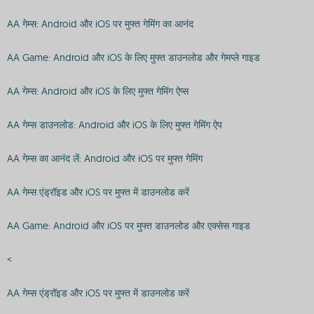
AA गेम्स: Android और iOS पर मुफ्त गेमिंग का आनंद
AA Game: Android और iOS के लिए मुफ्त डाउनलोड और गेमप्ले गाइड
AA गेम्स: Android और iOS के लिए मुफ्त गेमिंग ऐप्स
AA गेम्स डाउनलोड: Android और iOS के लिए मुफ्त गेमिंग ऐप
AA गेम्स का आनंद लें: Android और iOS पर मुफ्त गेमिंग
AA गेम्स एंड्रॉइड और iOS पर मुफ्त में डाउनलोड करें
AA Game: Android और iOS पर मुफ्त डाउनलोड और एक्सेस गाइड
<
AA गेम्स एंड्रॉइड और iOS पर मुफ्त में डाउनलोड करें