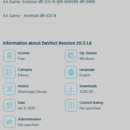
AA Game: Android और iOS पर मुफ्त डाउनलोड और एक्सेस
AA Game - Android और iOS क
Information about DaVinci Resolve 20.3.1.6
License
Op. System
Free
Windows
Category
Language
Editors
English
Author
Downloads
Blackmagic Design
3,250,119
Date
Content Rating
Jan 9, 2026
Not specified
Advertisement
Not specified