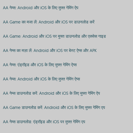
AA गेम्स: Android और iOS के लिए मुफ्त गेमिंग ऐप
AA Game का मजा लें: Android और iOS पर डाउनलोड करें
AA Game: Android और iOS पर मुफ्त डाउनलोड और एक्सेस गाइड
AA गेम्स का मज़ा लें: Android और iOS पर बेस्ट ऐप्स और APK
AA गेम्स: एंड्रॉइड और iOS के लिए मुफ्त गेमिंग ऐप्स
AA गेम्स: Android और iOS के लिए मुफ्त गेमिंग ऐप्स
AA गेम्स डाउनलोड करें: Android और iOS के लिए मुफ्त गेमिंग ऐप
AA Game डाउनलोड करें: Android और iOS के लिए मुफ्त गेमिंग एप
AA गेम्स डाउनलोड: एंड्रॉइड और iOS पर मुफ्त गेमिंग एप