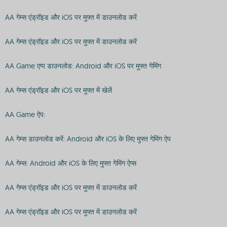
AA गेम्स एंड्रॉइड और iOS पर मुफ्त में डाउनलोड करें
AA गेम्स एंड्रॉइड और iOS पर मुफ्त में डाउनलोड करें
AA Game एप्प डाउनलोड: Android और iOS पर मुफ्त गेमिंग
AA गेम्स एंड्रॉइड और iOS पर मुफ्त में खेलें
AA Game ऐप:
AA गेम्स डाउनलोड करें: Android और iOS के लिए मुफ्त गेमिंग ऐप
AA गेम्स: Android और iOS के लिए मुफ्त गेमिंग ऐप्स
AA गेम्स एंड्रॉइड और iOS पर मुफ्त में डाउनलोड करें
AA गेम्स एंड्रॉइड और iOS पर मुफ्त में डाउनलोड करें