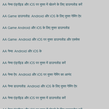
AA गेम्स एंड्रॉइड और iOS पर मुफ्त में खेलने के लिए डाउनलोड करें
AA Game डाउनलोड: Android और iOS के लिए मुफ्त गेमिंग ऐप
AA Game Android और iOS के लिए मुफ्त डाउनलोड
AA Game: Android और iOS पर मुफ्त डाउनलोड और एक्सेस
AA गेम्स: Android और iOS के
AA गेम्स एंड्रॉइड और iOS पर मुफ्त में डाउनलोड करें
AA गेम्स ऐप: Android और iOS पर मुफ्त गेमिंग का आनंद
AA गेम्स डाउनलोड: Android और iOS के लिए मुफ्त गेमिंग ऐप
AA गेम्स एंड्रॉइड और iOS पर मुफ्त में डाउनलोड करें