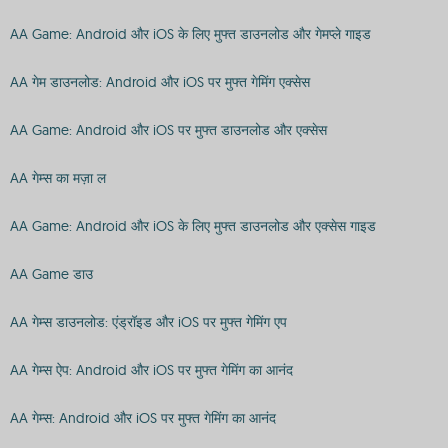
AA Game: Android और iOS के लिए मुफ्त डाउनलोड और गेमप्ले गाइड
AA गेम डाउनलोड: Android और iOS पर मुफ्त गेमिंग एक्सेस
AA Game: Android और iOS पर मुफ्त डाउनलोड और एक्सेस
AA गेम्स का मज़ा ल
AA Game: Android और iOS के लिए मुफ्त डाउनलोड और एक्सेस गाइड
AA Game डाउ
AA गेम्स डाउनलोड: एंड्रॉइड और iOS पर मुफ्त गेमिंग एप
AA गेम्स ऐप: Android और iOS पर मुफ्त गेमिंग का आनंद
AA गेम्स: Android और iOS पर मुफ्त गेमिंग का आनंद