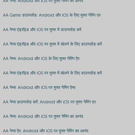
AA गेम्स: Android और iOS पर मुफ्त गेमिंग का आनंद
AA Game डाउनलोड: Android और iOS के लिए मुफ्त गेमिंग एप
AA गेम्स एंड्रॉइड और iOS पर मुफ्त में डाउनलोड करें
AA गेम्स एंड्रॉइड और iOS पर मुफ्त में खेलने के लिए डाउनलोड करें
AA गेम्स: Android और iOS के लिए मुफ्त गेमिंग ऐप
AA गेम्स एंड्रॉइड और iOS पर मुफ्त में खेलने के लिए डाउनलोड करें
AA गेम्स: Android और iOS पर मुफ्त गेमिंग ऐप्स
AA गेम्स डाउनलोड करें: Android और iOS पर मुफ्त गेमिंग एप
AA गेम्स: Android और iOS पर मुफ्त गेमिंग का आनंद
AA गेम्स ऐप: Android और iOS पर मुफ्त गेमिंग का आनंद