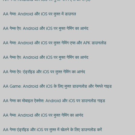
AA गेम्स: Android और iOS पर मुफ्त में डाउनल
AA गेम्स ऐप: Android और iOS पर मुफ्त गेमिंग का आनंद
AA गेम्स: Android और iOS पर मुफ्त गेमिंग एप्स और APK डाउनलोड
AA गेम्स ऐप: Android और iOS पर मुफ्त गेमिंग का आनंद
AA गेम्स ऐप: एंड्रॉइड और iOS पर मुफ्त गेमिंग का आनंद
AA Game: Android और iOS के लिए मुफ्त डाउनलोड और गेमप्ले गाइड
AA गेम्स का मोबाइल ऐक्सेस: Android और iOS पर डाउनलोड गाइड
AA गेम्स: Android और iOS पर मुफ्त गेमिंग का आनंद
AA गेम्स एंड्रॉइड और iOS पर मुफ्त में खेलने के लिए डाउनलोड करें