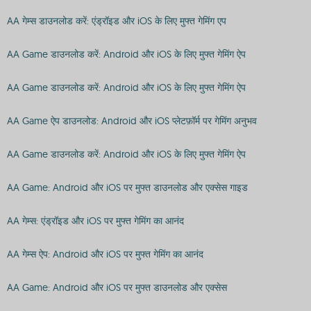
AA गेम्स डाउनलोड करें: एंड्रॉइड और iOS के लिए मुफ्त गेमिंग एप
AA Game डाउनलोड करें: Android और iOS के लिए मुफ्त गेमिंग ऐप
AA Game डाउनलोड करें: Android और iOS के लिए मुफ्त गेमिंग ऐप
AA Game ऐप डाउनलोड: Android और iOS प्लेटफ़ॉर्म पर गेमिंग अनुभव
AA Game डाउनलोड करें: Android और iOS के लिए मुफ्त गेमिंग ऐप
AA Game: Android और iOS पर मुफ्त डाउनलोड और एक्सेस गाइड
AA गेम्स: एंड्रॉइड और iOS पर मुफ्त गेमिंग का आनंद
AA गेम्स ऐप: Android और iOS पर मुफ्त गेमिंग का आनंद
AA Game: Android और iOS पर मुफ्त डाउनलोड और एक्सेस