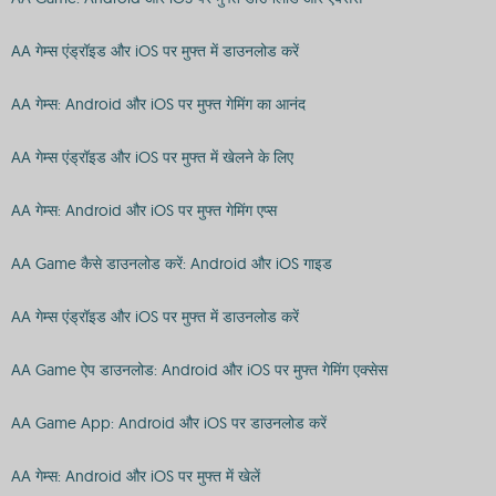
AA गेम्स एंड्रॉइड और iOS पर मुफ्त में डाउनलोड करें
AA गेम्स: Android और iOS पर मुफ्त गेमिंग का आनंद
AA गेम्स एंड्रॉइड और iOS पर मुफ्त में खेलने के लिए
AA गेम्स: Android और iOS पर मुफ्त गेमिंग एप्स
AA Game कैसे डाउनलोड करें: Android और iOS गाइड
AA गेम्स एंड्रॉइड और iOS पर मुफ्त में डाउनलोड करें
AA Game ऐप डाउनलोड: Android और iOS पर मुफ्त गेमिंग एक्सेस
AA Game App: Android और iOS पर डाउनलोड करें
AA गेम्स: Android और iOS पर मुफ्त में खेलें