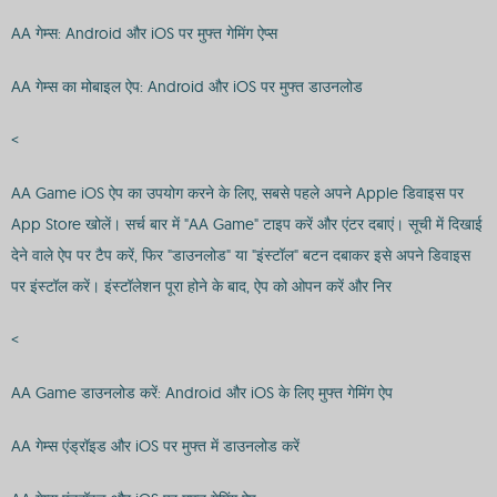
AA गेम्स: Android और iOS पर मुफ्त गेमिंग ऐप्स
AA गेम्स का मोबाइल ऐप: Android और iOS पर मुफ्त डाउनलोड
<
AA Game iOS ऐप का उपयोग करने के लिए, सबसे पहले अपने Apple डिवाइस पर
App Store खोलें। सर्च बार में "AA Game" टाइप करें और एंटर दबाएं। सूची में दिखाई
देने वाले ऐप पर टैप करें, फिर "डाउनलोड" या "इंस्टॉल" बटन दबाकर इसे अपने डिवाइस
पर इंस्टॉल करें। इंस्टॉलेशन पूरा होने के बाद, ऐप को ओपन करें और निर
<
AA Game डाउनलोड करें: Android और iOS के लिए मुफ्त गेमिंग ऐप
AA गेम्स एंड्रॉइड और iOS पर मुफ्त में डाउनलोड करें