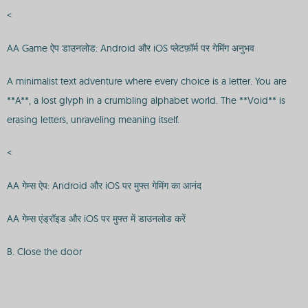
<
AA Game ऐप डाउनलोड: Android और iOS प्लेटफ़ॉर्म पर गेमिंग अनुभव
A minimalist text adventure where every choice is a letter. You are
**A**, a lost glyph in a crumbling alphabet world. The **Void** is
erasing letters, unraveling meaning itself.
<
AA गेम्स ऐप: Android और iOS पर मुफ्त गेमिंग का आनंद
AA गेम्स एंड्रॉइड और iOS पर मुफ्त में डाउनलोड करें
B. Close the door