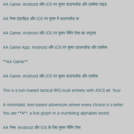
AA Game: Android और iOS पर मुफ्त डाउनलोड और एक्सेस गाइड
AA गेम्स एंड्रॉइड और iOS पर मुफ्त में डाउनलोड क
AA Game: Android और iOS पर मुफ्त गेमिंग ऐप्स का अनुभव
AA Game App: Android और iOS पर मुफ्त डाउनलोड और एक्सेस
**AA Game**
AA Game: Android और iOS पर मुफ्त डाउनलोड और एक्सेस
This is a turn-based tactical RPG built entirely with ASCII art. Your
A minimalist, text-based adventure where every choice is a letter.
You are **A**, a lost glyph in a crumbling alphabet world.
AA गेम्स: Android और iOS के लिए मुफ्त गेमिंग ऐप्स