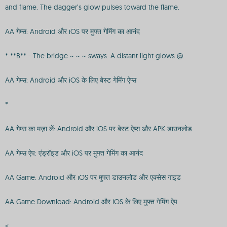
and flame. The dagger’s glow pulses toward the flame.
AA गेम्स: Android और iOS पर मुफ्त गेमिंग का आनंद
* **B** - The bridge ~ ~ ~ sways. A distant light glows @.
AA गेम्स: Android और iOS के लिए बेस्ट गेमिंग ऐप्स
*
AA गेम्स का मज़ा लें: Android और iOS पर बेस्ट ऐप्स और APK डाउनलोड
AA गेम्स ऐप: एंड्रॉइड और iOS पर मुफ्त गेमिंग का आनंद
AA Game: Android और iOS पर मुफ्त डाउनलोड और एक्सेस गाइड
AA Game Download: Android और iOS के लिए मुफ्त गेमिंग ऐप
<