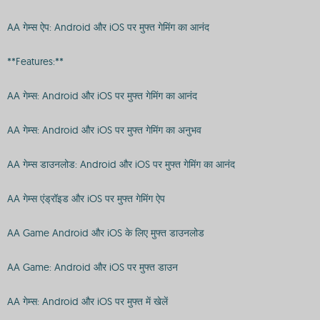
AA गेम्स ऐप: Android और iOS पर मुफ्त गेमिंग का आनंद
**Features:**
AA गेम्स: Android और iOS पर मुफ्त गेमिंग का आनंद
AA गेम्स: Android और iOS पर मुफ्त गेमिंग का अनुभव
AA गेम्स डाउनलोड: Android और iOS पर मुफ्त गेमिंग का आनंद
AA गेम्स एंड्रॉइड और iOS पर मुफ्त गेमिंग ऐप
AA Game Android और iOS के लिए मुफ्त डाउनलोड
AA Game: Android और iOS पर मुफ्त डाउन
AA गेम्स: Android और iOS पर मुफ्त में खेलें