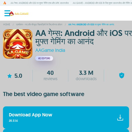
AA गेम्स: ANDROID और IOS पर मुफ्त गेमिंग एप्स और APK डाउनलोड
AA GAME - ANDROID और IOS के लिए मुफ्त डाउनलोड और गेमिंग 
HOME
/
प्रमोशन - नए और मौजूदा खिलाड़ियों के लिए बोनस ऑफर
/
AA गेम्स: ANDROID और IOS पर मुफ्त गेमिंग का आनंद
AA गेम्स: Android और iOS पर
मुफ्त गेमिंग का आनंद
AAGame India
#2
EDITORS
40
3.3 M
5.0
reviews
downloads
The best video game software
Download App Now
20.3.1.6