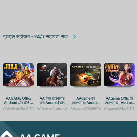
ग्राहक सहायता - 24/7 सहायता सेवा
AAGAME Offic:
AA गेम्स डाउनलोड
AAgame ऐप
AAgame Offic ऐप
Android और iOS के
करें: Android और
डाउनलोड: Android
डाउनलोड - Android
लिए ऐप डाउनलोड गाइड
iOS के लिए मुफ्त गेमिंग
और iOS प्लेटफ़ॉर्म पर
और iOS प्लेटफ़ॉर्म पर
AAGAMEOfficऐपडाउनलोड:AndroidऔरiOSप्लेटफॉर्मपरएक्सेसAAGAMEOfficऐप:Androidऔरi
AAGame:AndroidऔरiOSपरमुफ्तडाउनलोडऔरएक्सेसगाइडAAGame:Andr
AAgameऐपडाउनलोड:AndroidऔरiOSप्लेटफ़ॉर्म
AAgameOfficऐपडाउनलो
ऐप
गेमिंग का आनंद
एक्सेस