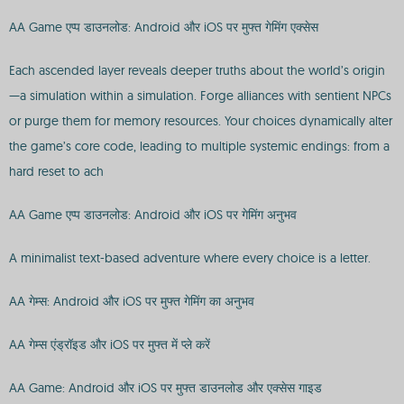
AA Game एप्प डाउनलोड: Android और iOS पर मुफ्त गेमिंग एक्सेस
Each ascended layer reveals deeper truths about the world’s origin
—a simulation within a simulation. Forge alliances with sentient NPCs
or purge them for memory resources. Your choices dynamically alter
the game’s core code, leading to multiple systemic endings: from a
hard reset to ach
AA Game एप्प डाउनलोड: Android और iOS पर गेमिंग अनुभव
A minimalist text-based adventure where every choice is a letter.
AA गेम्स: Android और iOS पर मुफ्त गेमिंग का अनुभव
AA गेम्स एंड्रॉइड और iOS पर मुफ्त में प्ले करें
AA Game: Android और iOS पर मुफ्त डाउनलोड और एक्सेस गाइड