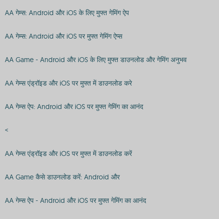
AA गेम्स: Android और iOS के लिए मुफ्त गेमिंग ऐप
AA गेम्स: Android और iOS पर मुफ्त गेमिंग ऐप्स
AA Game - Android और iOS के लिए मुफ्त डाउनलोड और गेमिंग अनुभव
AA गेम्स एंड्रॉइड और iOS पर मुफ्त में डाउनलोड करे
AA गेम्स ऐप: Android और iOS पर मुफ्त गेमिंग का आनंद
<
AA गेम्स एंड्रॉइड और iOS पर मुफ्त में डाउनलोड करें
AA Game कैसे डाउनलोड करें: Android और
AA गेम्स ऐप - Android और iOS पर मुफ्त गेमिंग का आनंद