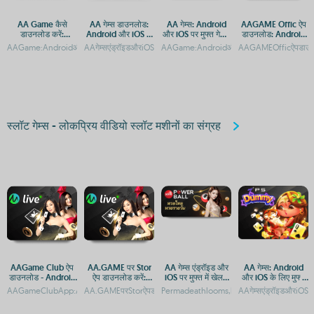
AA Game कैसे
AA गेम्स डाउनलोड:
AA गेम्स: Android
AAGAME Offic ऐप
डाउनलोड करें:
Android और iOS के
और iOS पर मुफ्त गेमिंग
डाउनलोड: Android
Android और iOS
लिए मुफ्त गेमिंग ऐप
ऐप्स का संग्रह
और iOS प्लेटफ़ॉर्म
AAGame:AndroidऔरiOSकेलिएमुफ्तडाउनलोडऔरप्लेAAगेम्सएंड्रॉइडऔरiOSपरमुफ्तमेंखेलनेकेलिएAA
AAगेम्सएंड्रॉइडऔरiOSपरमुफ्तमेंडाउनलोडकरेंAAगेम्स:AndroidऔरiOSपरमुफ्त
AAGame:AndroidऔरiOSपरमुफ्तडाउनलोडऔरएक्सेस
AAGAMEOfficऐपडाउनल
गाइड
गाइड
स्लॉट गेम्स - लोकप्रिय वीडियो स्लॉट मशीनों का संग्रह
AAGame Club ऐप
AA.GAME पर Stor
AA गेम्स एंड्रॉइड और
AA गेम्स: Android
डाउनलोड - Android
ऐप डाउनलोड करें:
iOS पर मुफ्त में खेलने
और iOS के लिए मुफ्त
और iOS प्लेटफ़ॉर्म पर
Android और iOS के
के लिए डाउनलोड करें
गेमिंग ऐप
AAGameClubApp:AndroidऔरiOSपरमुफ्तडाउनलोडAAGameClub:AndroidऔरiOSकेलिएऐप
AA.GAMEपरStorऐपडाउनलोडकरें:AndroidऔरiOSकेलिएगाइडAA.GAMEस्
Permadeathlooms,butdiscovered**save>EXA
AAगेम्सएंड्रॉइडऔरiOSपरम
एक्सेस
लिए मुफ्त एक्सेस