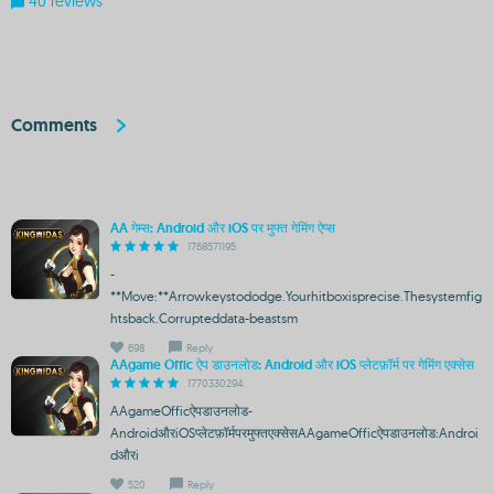
40 reviews
Comments
AA गेम्स: Android और iOS पर मुफ्त गेमिंग ऐप्स
1768571195
-
**Move:**Arrowkeystododge.Yourhitboxisprecise.Thesystemfig
htsback.Corrupteddata-beastsm
698
Reply
AAgame Offic ऐप डाउनलोड: Android और iOS प्लेटफ़ॉर्म पर गेमिंग एक्सेस
1770330294
AAgameOfficऐपडाउनलोड-
AndroidऔरiOSप्लेटफ़ॉर्मपरमुफ्तएक्सेसAAgameOfficऐपडाउनलोड:Androi
dऔरi
520
Reply