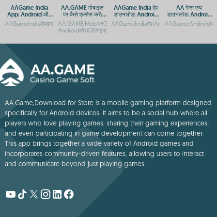
AAGame India
AA.GAME मोबाइल
AAGame India ऐप
AA गेम्स एप्प
App: Android और
पर कैसे एक्सेस करें:
डाउनलोड: Android
डाउनलोड: Android
iOS पर डाउनलोड करें
Android और iOS
और iOS प्लेटफ़ॉर्म पर
और iOS पर मुफ्त गेमिंग
AAGameIndiaऐपडाउनलोड:AndroidऔरiOSप्लेटफ़ॉर्मपरएक्सेसAAGameIndiaApp:Android
AA.GAME:MobiपरGenshinImpactAPKडाउनलोडकरें-
AAGameIndiaऐप:AndroidऔरAppleपरडाउनलो
AAGame:AndroidऔरiO
गाइड
एक्सेस
AndroidऔरiOSगाइडAA.GAME:MobiपरGenshinImpactAPK
AA.Game,Download for Store is a mobile gaming platform designed
specifically for Android devices. It aims to be a social hub where all
players who love playing games, sharing their gaming experiences,
and even participating in game development can come together.
This app brings together a wide variety of Android games and
incorporates community-driven features, allowing users to interact
and communicate beyond just playing games.