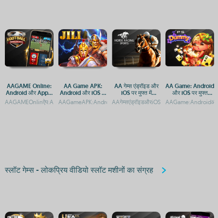
AAGAME Online:
AA Game APK:
AA गेम्स एंड्रॉइड और
AA Game: Android
Android और Apple
Android और iOS के
iOS पर मुफ्त में
और iOS पर मुफ्त
के लिए APP और APK
लिए मुफ्त डाउनलोड
डाउनलोड करें
डाउनलोड और एक्सेस
AAGAMEOnlinऐप:AndroidऔरAppleपरएक्सेसकरेंAAGAMEOnlinएक्सेस:AndroidऔरAppl
AAGameAPK:AndroidऔरiOSकेलिएमुफ्तडाउनलोडAAGame:Androi
AAगेम्सएंड्रॉइडऔरiOSपरमुफ्तमेंडाउनलोडकरेंAAगे
AAGame:AndroidऔरiOSप
एक्सेस
स्लॉट गेम्स - लोकप्रिय वीडियो स्लॉट मशीनों का संग्रह