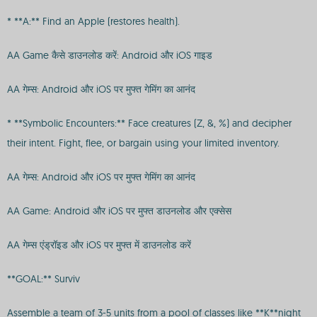
* **A:** Find an Apple (restores health).
AA Game कैसे डाउनलोड करें: Android और iOS गाइड
AA गेम्स: Android और iOS पर मुफ्त गेमिंग का आनंद
* **Symbolic Encounters:** Face creatures (Z, &, %) and decipher
their intent. Fight, flee, or bargain using your limited inventory.
AA गेम्स: Android और iOS पर मुफ्त गेमिंग का आनंद
AA Game: Android और iOS पर मुफ्त डाउनलोड और एक्सेस
AA गेम्स एंड्रॉइड और iOS पर मुफ्त में डाउनलोड करें
**GOAL:** Surviv
Assemble a team of 3-5 units from a pool of classes like **K**night