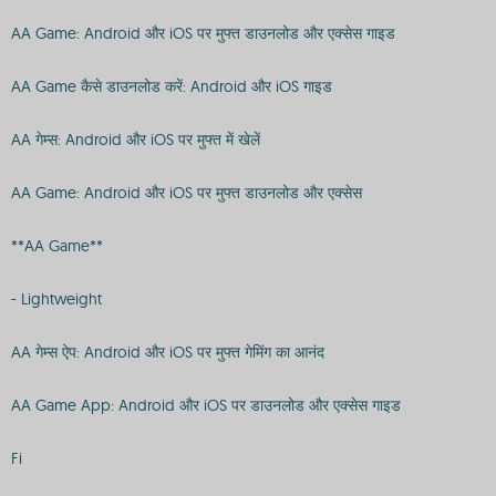
AA Game: Android और iOS पर मुफ्त डाउनलोड और एक्सेस गाइड
AA Game कैसे डाउनलोड करें: Android और iOS गाइड
AA गेम्स: Android और iOS पर मुफ्त में खेलें
AA Game: Android और iOS पर मुफ्त डाउनलोड और एक्सेस
**AA Game**
- Lightweight
AA गेम्स ऐप: Android और iOS पर मुफ्त गेमिंग का आनंद
AA Game App: Android और iOS पर डाउनलोड और एक्सेस गाइड
Fi