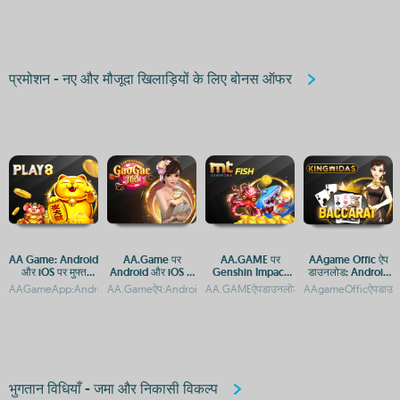
प्रमोशन - नए और मौजूदा खिलाड़ियों के लिए बोनस ऑफर
AA Game: Android
AA.Game पर
AA.GAME पर
AAgame Offic ऐप
और iOS पर मुफ्त
Android और iOS के
Genshin Impact
डाउनलोड: Android
डाउनलोड और एक्सेस
लिए मुफ्त गेम्स
APK डाउनलोड और
और iOS प्लेटफ़ॉर्म पर
AAGameApp:AndroidऔरiOSपरडाउनलोडऔरएक्सेसगाइडAAगेम्स:AndroidऔरiOSपरमुफ्तगेमि
AA.Gameऐप:AndroidऔरiOSपरगेमिंगकाबेहतरीनअनुभवAA.Gameपरगेमि
AA.GAMEऐपडाउनलोड:AndroidऔरiOSप्लेटफ़ॉ
AAgameOfficऐपडाउनलो
गाइड
डाउनलोड करें
गेम एक्सेस गाइड
एक्सेस गाइड
भुगतान विधियाँ - जमा और निकासी विकल्प