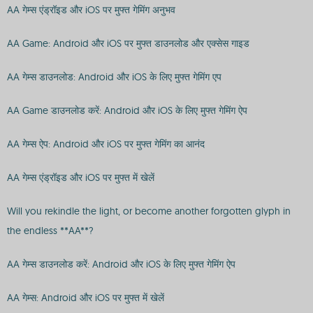
AA गेम्स एंड्रॉइड और iOS पर मुफ्त गेमिंग अनुभव
AA Game: Android और iOS पर मुफ्त डाउनलोड और एक्सेस गाइड
AA गेम्स डाउनलोड: Android और iOS के लिए मुफ्त गेमिंग एप
AA Game डाउनलोड करें: Android और iOS के लिए मुफ्त गेमिंग ऐप
AA गेम्स ऐप: Android और iOS पर मुफ्त गेमिंग का आनंद
AA गेम्स एंड्रॉइड और iOS पर मुफ्त में खेलें
Will you rekindle the light, or become another forgotten glyph in
the endless **AA**?
AA गेम्स डाउनलोड करें: Android और iOS के लिए मुफ्त गेमिंग ऐप
AA गेम्स: Android और iOS पर मुफ्त में खेलें