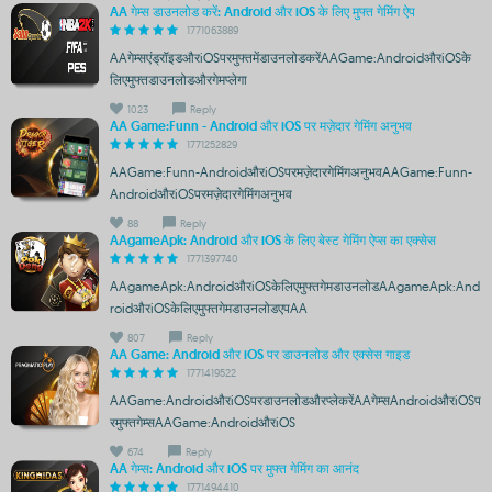
AA गेम्स डाउनलोड करें: Android और iOS के लिए मुफ्त गेमिंग ऐप
1771063889
AAगेम्सएंड्रॉइडऔरiOSपरमुफ्तमेंडाउनलोडकरेंAAGame:AndroidऔरiOSके
लिएमुफ्तडाउनलोडऔरगेमप्लेगा
1023
Reply
AA Game:Funn - Android और iOS पर मज़ेदार गेमिंग अनुभव
1771252829
AAGame:Funn-AndroidऔरiOSपरमज़ेदारगेमिंगअनुभवAAGame:Funn-
AndroidऔरiOSपरमज़ेदारगेमिंगअनुभव
88
Reply
AAgameApk: Android और iOS के लिए बेस्ट गेमिंग ऐप्स का एक्सेस
1771397740
AAgameApk:AndroidऔरiOSकेलिएमुफ्तगेमडाउनलोडAAgameApk:And
roidऔरiOSकेलिएमुफ्तगेमडाउनलोडएपAA
807
Reply
AA Game: Android और iOS पर डाउनलोड और एक्सेस गाइड
1771419522
AAGame:AndroidऔरiOSपरडाउनलोडऔरप्लेकरेंAAगेम्सAndroidऔरiOSप
रमुफ्तगेम्सAAGame:AndroidऔरiOS
674
Reply
AA गेम्स: Android और iOS पर मुफ्त गेमिंग का आनंद
1771494410