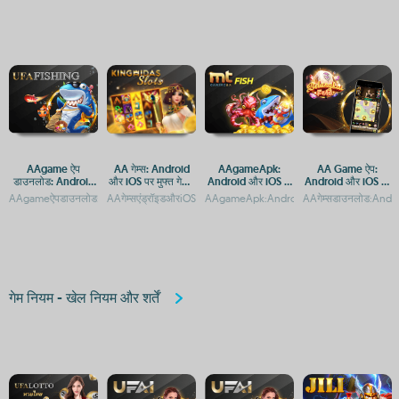
AAgame ऐप
AA गेम्स: Android
AAgameApk:
AA Game ऐप:
डाउनलोड: Android
और iOS पर मुफ्त गेमिंग
Android और iOS के
Android और iOS पर
और iOS प्लेटफ़ॉर्म पर
ऐप
लिए बेस्ट गेमिंग ऐप
मुफ्त गेमिंग अनुभव
AAgameऐपडाउनलोड:AndroidऔरiOSप्लेटफ़ॉर्मपरगेमिंगएक्सेसAAgameऐपडाउनलोड:AndroidऔरiO
AAगेम्सएंड्रॉइडऔरiOSपरमुफ्तगेमिंगएप्सAAगेम्स:AndroidऔरiOSपरमुफ्तगेम
AAgameApk:AndroidऔरiOSकेलिएमुफ्तगेमडा
AAगेम्सडाउनलोड:Androi
गेमिंग एक्सेस
गेम नियम - खेल नियम और शर्तें