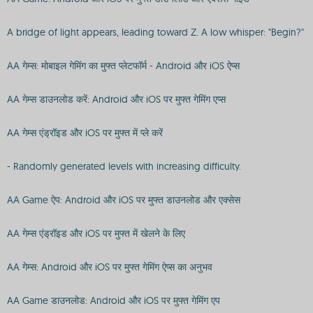
A bridge of light appears, leading toward Z. A low whisper: "Begin?"
AA गेम्स: मोबाइल गेमिंग का मुफ्त प्लेटफॉर्म - Android और iOS ऐप्स
AA गेम्स डाउनलोड करें: Android और iOS पर मुफ्त गेमिंग एप्स
AA गेम्स एंड्रॉइड और iOS पर मुफ्त में प्ले करें
- Randomly generated levels with increasing difficulty.
AA Game ऐप: Android और iOS पर मुफ्त डाउनलोड और एक्सेस
AA गेम्स एंड्रॉइड और iOS पर मुफ्त में खेलने के लिए
AA गेम्स: Android और iOS पर मुफ्त गेमिंग ऐप्स का अनुभव
AA Game डाउनलोड: Android और iOS पर मुफ्त गेमिंग एप