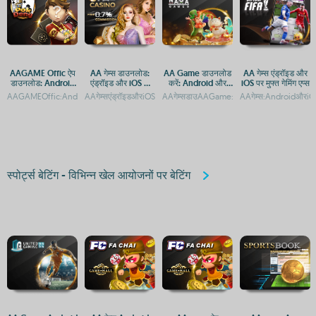
AAGAME Offic ऐप
AA गेम्स डाउनलोड:
AA Game डाउनलोड
AA गेम्स एंड्रॉइड और
डाउनलोड: Android
एंड्रॉइड और iOS के
करें: Android और
iOS पर मुफ्त गेमिंग एप्स
और iOS प्लेटफ़ॉर्म
लिए मुफ्त गेमिंग ऐप
iOS के लिए मुफ्त गेमिंग
AAGAMEOffic:AndroidऔरAppleडाउनलोडगाइडAAGAMEOfficऐप:AndroidऔरiOSपरडाउन
AAगेम्सएंड्रॉइडऔरiOSपरमुफ्तमेंखेलनेकेलिएडाउनलोडकरेंAAGame:And
AAगेम्सडाउAAGame:AndroidऔरiOSपरमुफ्तडाउन
AAगेम्स:AndroidऔरiO
गाइड
ऐप
स्पोर्ट्स बेटिंग - विभिन्न खेल आयोजनों पर बेटिंग