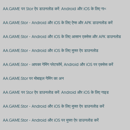
AA.GAME पर Stor ऐप डाउनलोड करें: Android और iOS के लिए गा
<
AA.GAME:Stor - Android और iOS के लिए ऐप्स और APK डाउनलोड करें
AA.GAME:Stor - Android और iOS के लिए आसान एक्सेस और APK डाउनलोड
AA.GAME:Stor - Android और iOS के लिए मुफ्त ऐप डाउनलोड
AA.GAME:Stor - आपका गेमिंग प्लेटफॉर्म, Android और iOS पर एक्सेस करें
AA.GAME:Stor पर मोबाइल गेमिंग का अन
AA.GAME पर Stor ऐप डाउनलोड करें: Android और iOS के लिए गाइड
AA.GAME:Stor - Android और iOS के लिए मुफ्त ऐप डाउनलोड करें
AA.GAME:Stor - Android और iOS पर मुफ्त ऐप डाउनलोड करें