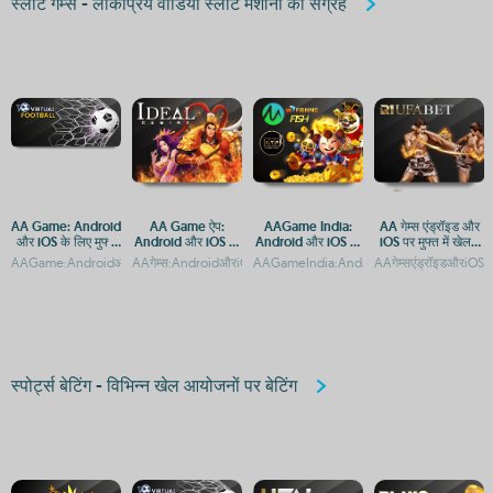
स्लॉट गेम्स - लोकप्रिय वीडियो स्लॉट मशीनों का संग्रह
AA Game: Android
AA Game ऐप:
AAGame India:
AA गेम्स एंड्रॉइड और
और iOS के लिए मुफ्त
Android और iOS पर
Android और iOS पर
iOS पर मुफ्त में खेलने
डाउनलोड और एक्सेस
मुफ्त गेमिंग का आनंद
ऐप्स और APK
के लिए डाउनलोड करें
AAGame:AndroidऔरiOSपरमुफ्तडाउनलोडऔरएक्सेसAAGameApp:AndroidऔरiOSपरमुफ्तडा
AAगेम्स:AndroidऔरiOSपरमुफ्तगेमिंगकाआनंदAAAगेम्सएंड्रॉइडऔरiOSपरम
AAGameIndia:AndroidऔरiOSपरडाउनलोडकरे
AAगेम्सएंड्रॉइडऔरiOS
गाइड
डाउनलोड करें
स्पोर्ट्स बेटिंग - विभिन्न खेल आयोजनों पर बेटिंग