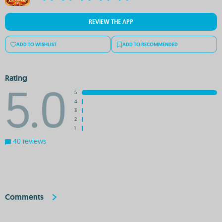
REVIEW THE APP
ADD TO WISHLIST
ADD TO RECOMMENDED
Rating
5.0
5
4
3
2
1
40 reviews
Comments