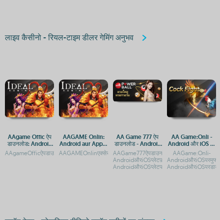
लाइव कैसीनो - रियल-टाइम डीलर गेमिंग अनुभव
AAgame Offic ऐप
AAGAME Onlin:
AA Game 777 ऐप
AA Game:Onli -
डाउनलोड: Android
Android aur Apple
डाउनलोड - Android
Android और iOS पर
और iOS प्लेटफ़ॉर्म पर
ke liye ek aasaan
और iOS प्लेटफ़ॉर्म
मुफ्त डाउनलोड
AAgameOfficऐपडाउनलोड:AndroidऔरiOSप्लेटफ़ॉर्मपरएक्सेसगाइडAAgameOfficऐपडाउनलोड:
AAGAMEOnlinएक्सेस:AndroidऔरAppleकेलिएAPPऔरAPKडाउनलोड
AAGame777ऐपडाउनलोड-
AAGame:Onli-
गेमिंग एक्सेस
akses
गाइड
AndroidऔरiOSप्लेटफ़ॉर्मपरएक्सेसAAGame77
AndroidऔरiOSपरमुफ्
AndroidऔरiOSप्लेटफॉ
AndroidऔरiOSपरडाउन