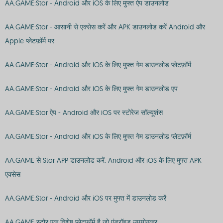
AA.GAME:Stor - Android और iOS के लिए मुफ्त ऐप डाउनलोड
AA.GAME:Stor - आसानी से एक्सेस करें और APK डाउनलोड करें Android और
Apple प्लेटफ़ॉर्म पर
AA.GAME:Stor - Android और iOS के लिए मुफ्त गेम डाउनलोड प्लेटफ़ॉर्म
AA.GAME:Stor - Android और iOS के लिए मुफ्त गेम डाउनलोड एप
AA.GAME:Stor ऐप - Android और iOS पर स्टोरेज सॉल्यूशंस
AA.GAME:Stor - Android और iOS के लिए मुफ्त गेम डाउनलोड प्लेटफ़ॉर्म
AA.GAME से Stor APP डाउनलोड करें: Android और iOS के लिए मुफ्त APK
एक्सेस
AA.GAME:Stor - Android और iOS पर मुफ्त में डाउनलोड करें
AA.GAME स्टोर एक विशेष प्लेटफॉर्म है जो एंड्रॉइड उपयोगकर