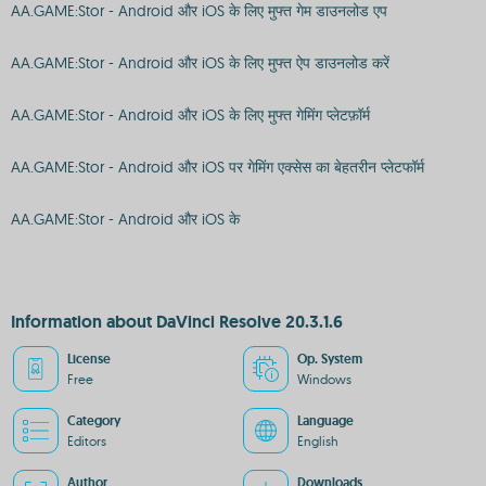
AA.GAME:Stor - Android और iOS के लिए मुफ्त गेम डाउनलोड एप
AA.GAME:Stor - Android और iOS के लिए मुफ्त ऐप डाउनलोड करें
AA.GAME:Stor - Android और iOS के लिए मुफ्त गेमिंग प्लेटफ़ॉर्म
AA.GAME:Stor - Android और iOS पर गेमिंग एक्सेस का बेहतरीन प्लेटफॉर्म
AA.GAME:Stor - Android और iOS के
Information about DaVinci Resolve 20.3.1.6
License
Op. System
Free
Windows
Category
Language
Editors
English
Author
Downloads