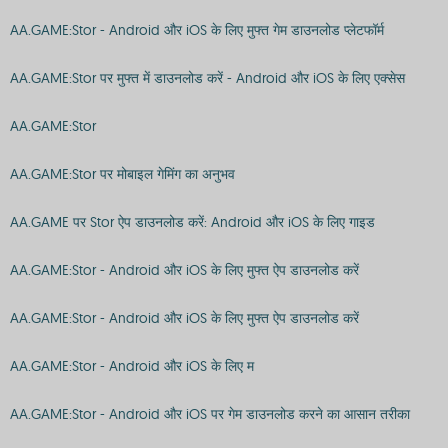
AA.GAME:Stor - Android और iOS के लिए मुफ्त गेम डाउनलोड प्लेटफॉर्म
AA.GAME:Stor पर मुफ्त में डाउनलोड करें - Android और iOS के लिए एक्सेस
AA.GAME:Stor
AA.GAME:Stor पर मोबाइल गेमिंग का अनुभव
AA.GAME पर Stor ऐप डाउनलोड करें: Android और iOS के लिए गाइड
AA.GAME:Stor - Android और iOS के लिए मुफ्त ऐप डाउनलोड करें
AA.GAME:Stor - Android और iOS के लिए मुफ्त ऐप डाउनलोड करें
AA.GAME:Stor - Android और iOS के लिए म
AA.GAME:Stor - Android और iOS पर गेम डाउनलोड करने का आसान तरीका