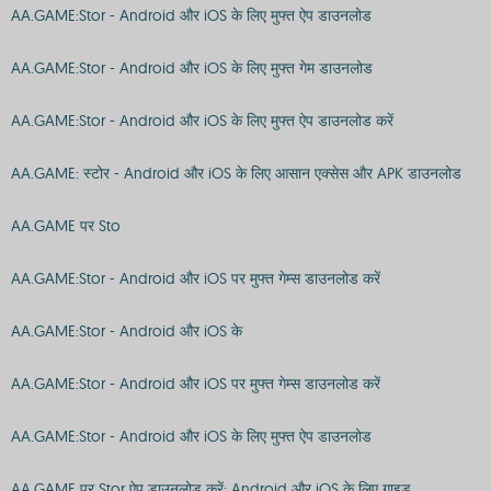
AA.GAME:Stor - Android और iOS के लिए मुफ्त ऐप डाउनलोड
AA.GAME:Stor - Android और iOS के लिए मुफ्त गेम डाउनलोड
AA.GAME:Stor - Android और iOS के लिए मुफ्त ऐप डाउनलोड करें
AA.GAME: स्टोर - Android और iOS के लिए आसान एक्सेस और APK डाउनलोड
AA.GAME पर Sto
AA.GAME:Stor - Android और iOS पर मुफ्त गेम्स डाउनलोड करें
AA.GAME:Stor - Android और iOS के
AA.GAME:Stor - Android और iOS पर मुफ्त गेम्स डाउनलोड करें
AA.GAME:Stor - Android और iOS के लिए मुफ्त ऐप डाउनलोड
AA.GAME पर Stor ऐप डाउनलोड करें: Android और iOS के लिए गाइड