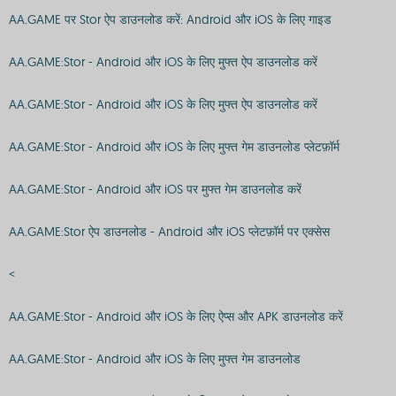
AA.GAME पर Stor ऐप डाउनलोड करें: Android और iOS के लिए गाइड
AA.GAME:Stor - Android और iOS के लिए मुफ्त ऐप डाउनलोड करें
AA.GAME:Stor - Android और iOS के लिए मुफ्त ऐप डाउनलोड करें
AA.GAME:Stor - Android और iOS के लिए मुफ्त गेम डाउनलोड प्लेटफ़ॉर्म
AA.GAME:Stor - Android और iOS पर मुफ्त गेम डाउनलोड करें
AA.GAME:Stor ऐप डाउनलोड - Android और iOS प्लेटफ़ॉर्म पर एक्सेस
<
AA.GAME:Stor - Android और iOS के लिए ऐप्स और APK डाउनलोड करें
AA.GAME:Stor - Android और iOS के लिए मुफ्त गेम डाउनलोड