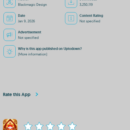
Blackmagic Design
3,250,119
Date
Content Rating
Jan 9, 2026
Not specified
Advertisement
Not specified
Why is this app published on Uptodown?
(More information)
Rate this App