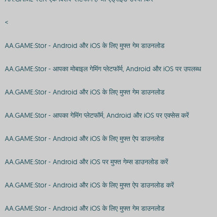
<
AA.GAME:Stor - Android और iOS के लिए मुफ्त गेम डाउनलोड
AA.GAME:Stor - आपका मोबाइल गेमिंग प्लेटफॉर्म, Android और iOS पर उपलब्ध
AA.GAME:Stor - Android और iOS के लिए मुफ्त गेम डाउनलोड
AA.GAME:Stor - आपका गेमिंग प्लेटफॉर्म, Android और iOS पर एक्सेस करें
AA.GAME:Stor - Android और iOS के लिए मुफ्त ऐप डाउनलोड
AA.GAME:Stor - Android और iOS पर मुफ्त गेम्स डाउनलोड करें
AA.GAME:Stor - Android और iOS के लिए मुफ्त ऐप डाउनलोड करें
AA.GAME:Stor - Android और iOS के लिए मुफ्त गेम डाउनलोड