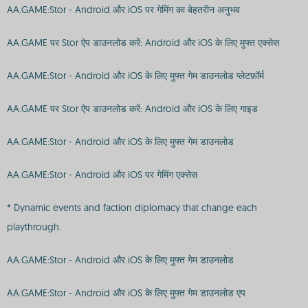
AA.GAME:Stor - Android और iOS पर गेमिंग का बेहतरीन अनुभव
AA.GAME पर Stor ऐप डाउनलोड करें: Android और iOS के लिए मुफ्त एक्सेस
AA.GAME:Stor - Android और iOS के लिए मुफ्त गेम डाउनलोड प्लेटफ़ॉर्म
AA.GAME पर Stor ऐप डाउनलोड करें: Android और iOS के लिए गाइड
AA.GAME:Stor - Android और iOS के लिए मुफ्त गेम डाउनलोड
AA.GAME:Stor - Android और iOS पर गेमिंग एक्सेस
* Dynamic events and faction diplomacy that change each
playthrough.
AA.GAME:Stor - Android और iOS के लिए मुफ्त गेम डाउनलोड
AA.GAME:Stor - Android और iOS के लिए मुफ्त गेम डाउनलोड एप