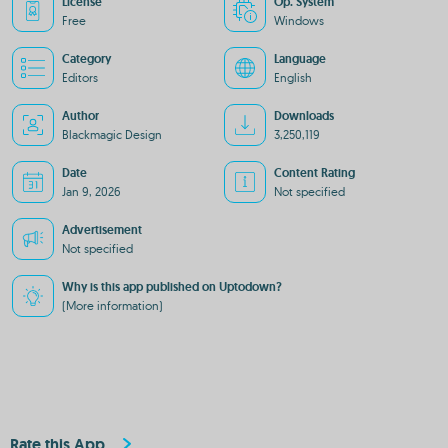
License
Op. System
Free
Windows
Category
Language
Editors
English
Author
Downloads
Blackmagic Design
3,250,119
Date
Content Rating
Jan 9, 2026
Not specified
Advertisement
Not specified
Why is this app published on Uptodown?
(More information)
Rate this App