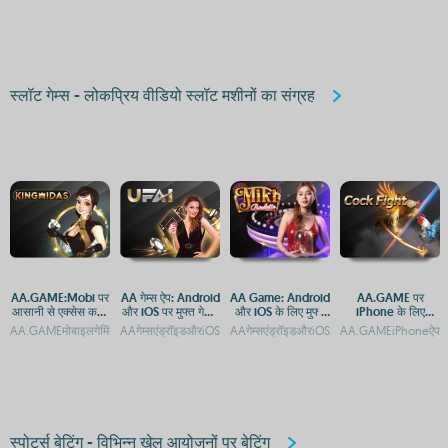
स्लॉट गेम्स - लोकप्रिय वीडियो स्लॉट मशीनों का संग्रह
AA.GAME:Mobi पर
AA गेम्स ऐप: Android
AA Game: Android
AA.GAME पर
आसानी से एक्सेस करें -
और iOS पर मुफ्त गेमिंग
और iOS के लिए मुफ्त
iPhone के लिए
Android और iOS के
का आनंद
डाउनलोड और गेमप्ले
Android ऐप्स कैसे
AA.GAMEमोबाइलगेमिंगप्लेटफॉर्म:AndroidऔरiOSपरडाउनलोडवएक्सेसAA.GAME:Mobiपरआसानी
AAगेम्सएंड्रॉइडऔरiOSपरमुफ्तमेंडाउनलोडकरनेकेलिएAAगेम्स:Androidऔरi
AAगेम्सएंड्रॉइडऔरiOSपरमुफ्तमेंडाउनलोडकरेंAA
AA.GAMEiPhoneऐपडाउन
लिए ऐप डाउनलोड करें
गाइड
डाउनलोड करें
स्पोर्ट्स बेटिंग - विभिन्न खेल आयोजनों पर बेटिंग