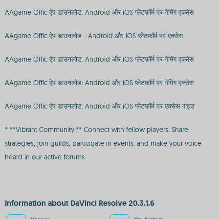
AAgame Offic ऐप डाउनलोड: Android और iOS प्लेटफ़ॉर्म पर गेमिंग एक्सेस
AAgame Offic ऐप डाउनलोड - Android और iOS प्लेटफ़ॉर्म पर एक्सेस
AAgame Offic ऐप डाउनलोड: Android और iOS प्लेटफ़ॉर्म पर गेमिंग एक्सेस
AAgame Offic ऐप डाउनलोड: Android और iOS प्लेटफ़ॉर्म पर गेमिंग एक्सेस
AAgame Offic ऐप डाउनलोड: Android और iOS प्लेटफ़ॉर्म पर एक्सेस गाइड
* **Vibrant Community:** Connect with fellow players. Share
strategies, join guilds, participate in events, and make your voice
heard in our active forums.
Information about DaVinci Resolve 20.3.1.6