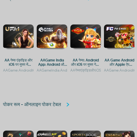
AA गेम्स एंड्रॉइड और
AAGame India
AA गेम्स: Android
AA Game Android
iOS पर मुफ्त में
App: Android और
और iOS पर मुफ्त गेमिंग
और Apple ऐप
डाउनलोड करें
iOS पर डाउनलोड करें
एप्स
डाउनलोड गाइड
AAGame:AndroidऔरiOSकेलिएमुफ्तडाउनलोडऔरएक्सेसगाइडAAगेम्सएंड्रॉइडऔरiOSपरमुफ्तमेंडाउ
AAGameIndia:AndroidऔरiOSपरडाउनलोडकरेंऔरखेलेंAAGameIndi
AAगेम्सएंड्रॉइडऔरiOSपरमुफ्तमेंखेलनेकेलिएड
AAGame:AndroidऔरiOS
पोकर रूम - ऑनलाइन पोकर टेबल