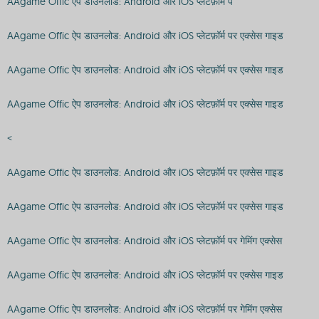
AAgame Offic ऐप डाउनलोड: Android और iOS प्लेटफ़ॉर्म प
AAgame Offic ऐप डाउनलोड: Android और iOS प्लेटफ़ॉर्म पर एक्सेस गाइड
AAgame Offic ऐप डाउनलोड: Android और iOS प्लेटफ़ॉर्म पर एक्सेस गाइड
AAgame Offic ऐप डाउनलोड: Android और iOS प्लेटफ़ॉर्म पर एक्सेस गाइड
<
AAgame Offic ऐप डाउनलोड: Android और iOS प्लेटफ़ॉर्म पर एक्सेस गाइड
AAgame Offic ऐप डाउनलोड: Android और iOS प्लेटफ़ॉर्म पर एक्सेस गाइड
AAgame Offic ऐप डाउनलोड: Android और iOS प्लेटफ़ॉर्म पर गेमिंग एक्सेस
AAgame Offic ऐप डाउनलोड: Android और iOS प्लेटफ़ॉर्म पर एक्सेस गाइड
AAgame Offic ऐप डाउनलोड: Android और iOS प्लेटफ़ॉर्म पर गेमिंग एक्सेस