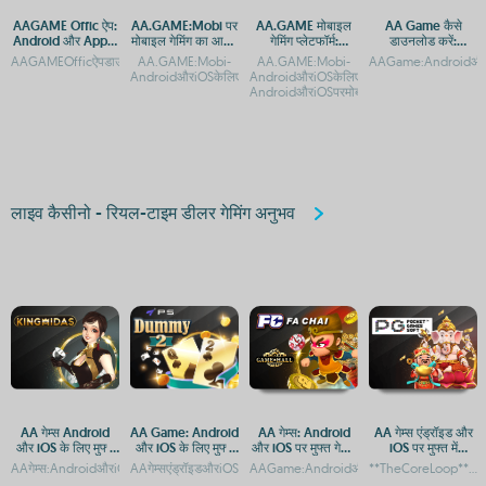
AAGAME Offic ऐप:
AA.GAME:Mobi पर
AA.GAME मोबाइल
AA Game कैसे
Android और Apple
मोबाइल गेमिंग का आनंद
गेमिंग प्लेटफॉर्म:
डाउनलोड करें:
पर डाउनलोड करें
लें - Android और
Android और iOS पर
Android और iOS
AAGAMEOfficऐपडाउनलोड:AndroidऔरiOSप्लेटफ़ॉर्मगाइडAAGAMEOfficऐपडाउनलोड:Android
AA.GAME:Mobi-
AA.GAME:Mobi-
AAGame:AndroidऔरiOSक
iOS के लिए एक्सेस
एक्सेस गाइड
गाइड
AndroidऔरiOSकेलिएआसानएक्सेसऔरAPKडाउनलोडAA.GAME:Mobiपरमोबा
AndroidऔरiOSकेलिएऐपडाउनलोडकरेंAA.GAM
AndroidऔरiOSपरमोबाइलगेमिंगप्लेटफ
लाइव कैसीनो - रियल-टाइम डीलर गेमिंग अनुभव
AA गेम्स Android
AA Game: Android
AA गेम्स: Android
AA गेम्स एंड्रॉइड और
और iOS के लिए मुफ्त
और iOS के लिए मुफ्त
और iOS पर मुफ्त गेमिंग
iOS पर मुफ्त में
गेम्स
डाउनलोड और प्ले
एप्स
डाउनलोड करें
AAगेम्स:AndroidऔरiOSपरमुफ्तगेमिंगऐपAAGame:AndroidऔरiOSपरडाउनलोडकरनेकातरीका
AAगेम्सएंड्रॉइडऔरiOSपरमुफ्तमेंखेलनेकेलिएडाउनलोडकरेंAAगेम्स:Android
AAGame:AndroidऔरiOSपरडाउनलोडऔरएक्सेसगा
**TheCoreLoop**...*Ex