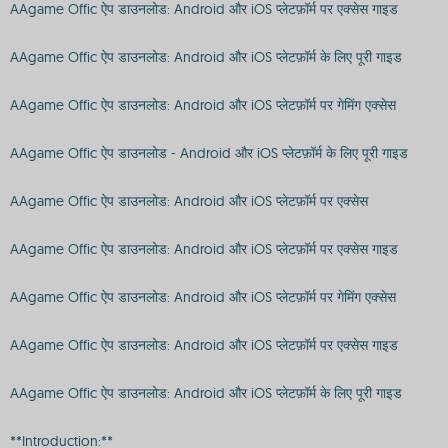
AAgame Offic ऐप डाउनलोड: Android और iOS प्लेटफ़ॉर्म पर एक्सेस गाइड
AAgame Offic ऐप डाउनलोड: Android और iOS प्लेटफ़ॉर्म के लिए पूरी गाइड
AAgame Offic ऐप डाउनलोड: Android और iOS प्लेटफ़ॉर्म पर गेमिंग एक्सेस
AAgame Offic ऐप डाउनलोड - Android और iOS प्लेटफ़ॉर्म के लिए पूरी गाइड
AAgame Offic ऐप डाउनलोड: Android और iOS प्लेटफ़ॉर्म पर एक्सेस
AAgame Offic ऐप डाउनलोड: Android और iOS प्लेटफ़ॉर्म पर एक्सेस गाइड
AAgame Offic ऐप डाउनलोड: Android और iOS प्लेटफ़ॉर्म पर गेमिंग एक्सेस
AAgame Offic ऐप डाउनलोड: Android और iOS प्लेटफ़ॉर्म पर एक्सेस गाइड
AAgame Offic ऐप डाउनलोड: Android और iOS प्लेटफ़ॉर्म के लिए पूरी गाइड
**Introduction:**