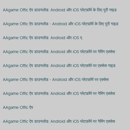
AAgame Offic ऐप डाउनलोड: Android और iOS प्लेटफ़ॉर्म के लिए पूरी गाइड
AAgame Offic ऐप डाउनलोड - Android और iOS प्लेटफ़ॉर्म के लिए पूरी गाइड
AAgame Offic ऐप डाउनलोड: Android और iOS प्
AAgame Offic ऐप डाउनलोड: Android और iOS प्लेटफ़ॉर्म पर गेमिंग एक्सेस
AAgame Offic ऐप डाउनलोड: Android और iOS प्लेटफ़ॉर्म पर एक्सेस गाइड
AAgame Offic ऐप डाउनलोड - Android और iOS प्लेटफ़ॉर्म पर एक्सेस
AAgame Offic ऐप डाउनलोड: Android और iOS प्लेटफ़ॉर्म पर गेमिंग एक्सेस
AAgame Offic ऐप
AAgame Offic ऐप डाउनलोड: Android और iOS प्लेटफ़ॉर्म पर गेमिंग एक्सेस