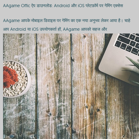
AAgame Offic ऐप डाउनलोड: Android और iOS प्लेटफ़ॉर्म पर गेमिंग एक्सेस
AAgame आपके मोबाइल डिवाइस पर गेमिंग का एक नया अनुभव लेकर आया है। चाहे
आप Android या iOS उपयोगकर्ता हों, AAgame आपको सहज और