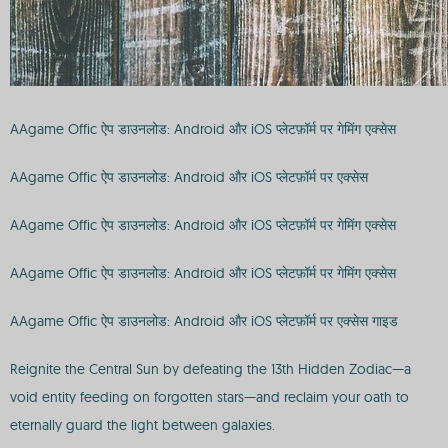
AAgame Offic ऐप डाउनलोड: Android और iOS प्लेटफ़ॉर्म पर गेमिंग एक्सेस
AAgame Offic ऐप डाउनलोड: Android और iOS प्लेटफ़ॉर्म पर एक्सेस
AAgame Offic ऐप डाउनलोड: Android और iOS प्लेटफ़ॉर्म पर गेमिंग एक्सेस
AAgame Offic ऐप डाउनलोड: Android और iOS प्लेटफ़ॉर्म पर गेमिंग एक्सेस
AAgame Offic ऐप डाउनलोड: Android और iOS प्लेटफ़ॉर्म पर एक्सेस गाइड
Reignite the Central Sun by defeating the 13th Hidden Zodiac—a
void entity feeding on forgotten stars—and reclaim your oath to
eternally guard the light between galaxies.