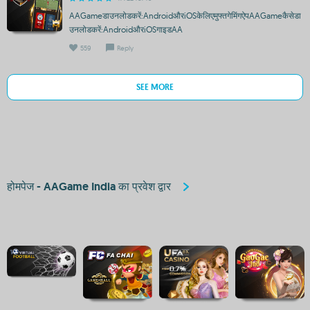
AAGameडाउनलोडकरें:AndroidऔरiOSकेलिएमुफ्तगेमिंगऐपAAGameकैसेडा
उनलोडकरें:AndroidऔरiOSगाइडAA
559
Reply
SEE MORE
होमपेज - AAGame India का प्रवेश द्वार