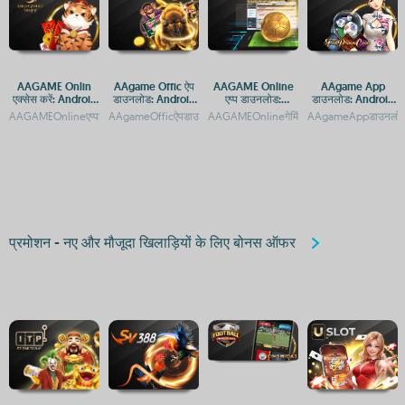
AAGAME Onlin
AAgame Offic ऐप
AAGAME Online
AAgame App
एक्सेस करें: Android
डाउनलोड: Android
एप्प डाउनलोड:
डाउनलोड: Android
और Apple के लिए
और iOS प्लेटफ़ॉर्म पर
Android और iOS
और iOS के लिए गेमिंग
AAGAMEOnlineएप्पडाउनलोड:AndroidऔरiOSप्लेटफ़ॉर्मगाइडAAGAMEOnline:Androidऔरi
AAgameOfficऐपडाउनलोड:AndroidऔरiOSप्लेटफ़ॉर्मपरएक्सेसगाइडA
AAGAMEOnlineगेमिंगप्लेटफ़ॉर्म:Androidऔ
AAgameAppडाउनलोड:A
APP और APK
एक्सेस
प्लेटफ़ॉर्म गाइड
प्लेटफ़ॉर्म
प्रमोशन - नए और मौजूदा खिलाड़ियों के लिए बोनस ऑफर