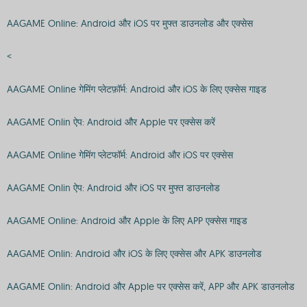
AAGAME Online: Android और iOS पर मुफ्त डाउनलोड और एक्सेस
<
AAGAME Online गेमिंग प्लेटफ़ॉर्म: Android और iOS के लिए एक्सेस गाइड
AAGAME Onlin ऐप: Android और Apple पर एक्सेस करें
AAGAME Online गेमिंग प्लेटफॉर्म: Android और iOS पर एक्सेस
AAGAME Onlin ऐप: Android और iOS पर मुफ्त डाउनलोड
AAGAME Online: Android और Apple के लिए APP एक्सेस गाइड
AAGAME Onlin: Android और iOS के लिए एक्सेस और APK डाउनलोड
AAGAME Onlin: Android और Apple पर एक्सेस करें, APP और APK डाउनलोड