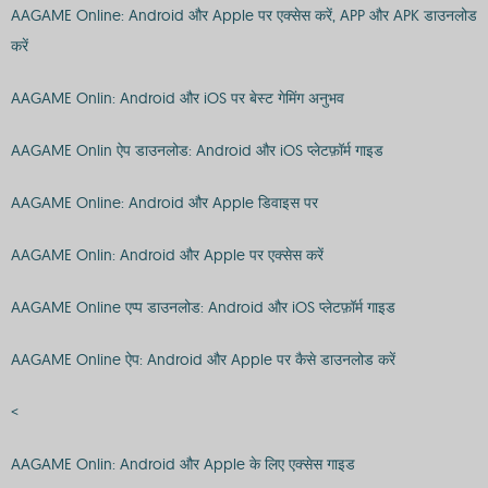
AAGAME Online: Android और Apple पर एक्सेस करें, APP और APK डाउनलोड
करें
AAGAME Onlin: Android और iOS पर बेस्ट गेमिंग अनुभव
AAGAME Onlin ऐप डाउनलोड: Android और iOS प्लेटफ़ॉर्म गाइड
AAGAME Online: Android और Apple डिवाइस पर
AAGAME Onlin: Android और Apple पर एक्सेस करें
AAGAME Online एप्प डाउनलोड: Android और iOS प्लेटफ़ॉर्म गाइड
AAGAME Online ऐप: Android और Apple पर कैसे डाउनलोड करें
<
AAGAME Onlin: Android और Apple के लिए एक्सेस गाइड