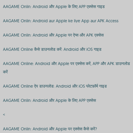
AAGAME Onlin: Android और Apple के लिए APP एक्सेस गाइड
AAGAME Onlin: Android aur Apple ke liye App aur APK Access
AAGAME Onlin: Android और Apple पर ऐप्स और APK एक्सेस
AAGAME Online कैसे डाउनलोड करें: Android और iOS गाइड
AAGAME Online: Android और Apple पर एक्सेस करें, APP और APK डाउनलोड
करें
AAGAME Online ऐप डाउनलोड: Android और iOS प्लेटफ़ॉर्म गाइड
AAGAME Onlin: Android और Apple के लिए APP एक्सेस
<
AAGAME Onlin: Android और Apple पर एक्सेस कैसे करें?