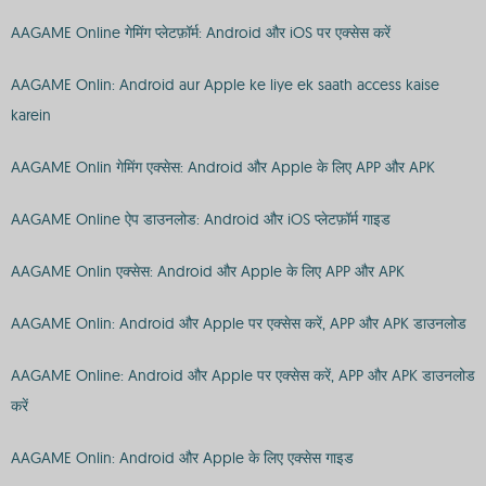
AAGAME Online गेमिंग प्लेटफ़ॉर्म: Android और iOS पर एक्सेस करें
AAGAME Onlin: Android aur Apple ke liye ek saath access kaise
karein
AAGAME Onlin गेमिंग एक्सेस: Android और Apple के लिए APP और APK
AAGAME Online ऐप डाउनलोड: Android और iOS प्लेटफ़ॉर्म गाइड
AAGAME Onlin एक्सेस: Android और Apple के लिए APP और APK
AAGAME Onlin: Android और Apple पर एक्सेस करें, APP और APK डाउनलोड
AAGAME Online: Android और Apple पर एक्सेस करें, APP और APK डाउनलोड
करें
AAGAME Onlin: Android और Apple के लिए एक्सेस गाइड