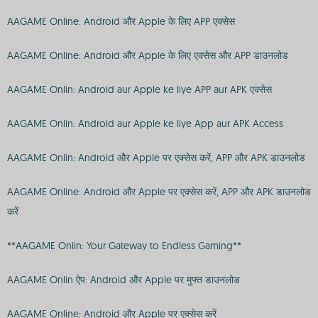
AAGAME Online: Android और Apple के लिए APP एक्सेस
AAGAME Online: Android और Apple के लिए एक्सेस और APP डाउनलोड
AAGAME Onlin: Android aur Apple ke liye APP aur APK एक्सेस
AAGAME Onlin: Android aur Apple ke liye App aur APK Access
AAGAME Onlin: Android और Apple पर एक्सेस करें, APP और APK डाउनलोड
AAGAME Online: Android और Apple पर एक्सेस करें, APP और APK डाउनलोड
करें
**AAGAME Onlin: Your Gateway to Endless Gaming**
AAGAME Onlin ऐप: Android और Apple पर मुफ्त डाउनलोड
AAGAME Online: Android और Apple पर एक्सेस करें