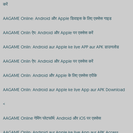
करें
AAGAME Online: Android और Apple डिवाइस के लिए एक्सेस गाइड
AAGAME Onlin ऐप: Android और Apple पर एक्सेस करें
AAGAME Onlin: Android aur Apple ke liye APP aur APK डाउनलोड
AAGAME Onlin ऐप: Android और Apple पर एक्सेस करें
AAGAME Onlin: Android और Apple के लिए एक्सेस एपीके
AAGAME Onlin: Android aur Apple ke liye App aur APK Download
<
AAGAME Online गेमिंग प्लेटफॉर्म: Android और iOS पर एक्सेस
AAGAME Onlin: Android aur Apple ke liye App aur APK Access