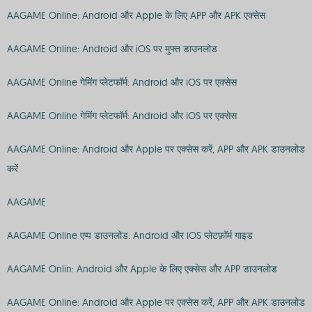
AAGAME Online: Android और Apple के लिए APP और APK एक्सेस
AAGAME Online: Android और iOS पर मुफ्त डाउनलोड
AAGAME Online गेमिंग प्लेटफॉर्म: Android और iOS पर एक्सेस
AAGAME Online गेमिंग प्लेटफॉर्म: Android और iOS पर एक्सेस
AAGAME Online: Android और Apple पर एक्सेस करें, APP और APK डाउनलोड
करें
AAGAME
AAGAME Online एप्प डाउनलोड: Android और iOS प्लेटफ़ॉर्म गाइड
AAGAME Onlin: Android और Apple के लिए एक्सेस और APP डाउनलोड
AAGAME Online: Android और Apple पर एक्सेस करें, APP और APK डाउनलोड