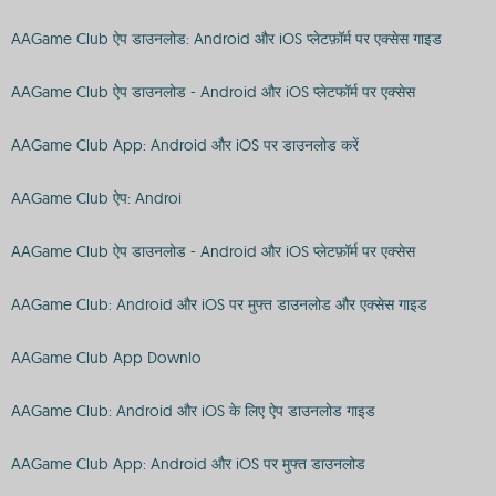
AAGame Club ऐप डाउनलोड: Android और iOS प्लेटफ़ॉर्म पर एक्सेस गाइड
AAGame Club ऐप डाउनलोड - Android और iOS प्लेटफॉर्म पर एक्सेस
AAGame Club App: Android और iOS पर डाउनलोड करें
AAGame Club ऐप: Androi
AAGame Club ऐप डाउनलोड - Android और iOS प्लेटफ़ॉर्म पर एक्सेस
AAGame Club: Android और iOS पर मुफ्त डाउनलोड और एक्सेस गाइड
AAGame Club App Downlo
AAGame Club: Android और iOS के लिए ऐप डाउनलोड गाइड
AAGame Club App: Android और iOS पर मुफ्त डाउनलोड