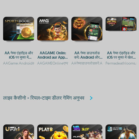
AA गेम्स एंड्रॉइड और
AAGAME Onlin:
AA गेम्स डाउनलोड
AA गेम्स एंड्रॉइड और
iOS पर मुफ्त में
Android aur Apple
करें: Android और
iOS पर मुफ्त में खेलने
डाउनलोड करें
ke liye pura guide
iOS के लिए मुफ्त गेमिंग
के लिए डाउनलोड करें
AAGame:AndroidऔरiOSपरमुफ्तडाउनलोडऔरएक्सेसAAगेम्सकामोबाइलऐप:AndroidऔरiOSपरमु
AAGAMEOnlineएप्पडाउनलोड:AndroidऔरiOSप्लेटफ़ॉर्मगाइडAAGAM
AAगेम्सडाउनलोडकरें:AndroidऔरiOSकेलिएमुफ्तगे
Permadeathlooms,but
ऐप
लाइव कैसीनो - रियल-टाइम डीलर गेमिंग अनुभव