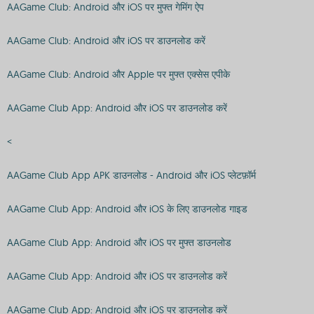
AAGame Club: Android और iOS पर मुफ्त गेमिंग ऐप
AAGame Club: Android और iOS पर डाउनलोड करें
AAGame Club: Android और Apple पर मुफ्त एक्सेस एपीके
AAGame Club App: Android और iOS पर डाउनलोड करें
<
AAGame Club App APK डाउनलोड - Android और iOS प्लेटफ़ॉर्म
AAGame Club App: Android और iOS के लिए डाउनलोड गाइड
AAGame Club App: Android और iOS पर मुफ्त डाउनलोड
AAGame Club App: Android और iOS पर डाउनलोड करें
AAGame Club App: Android और iOS पर डाउनलोड करें