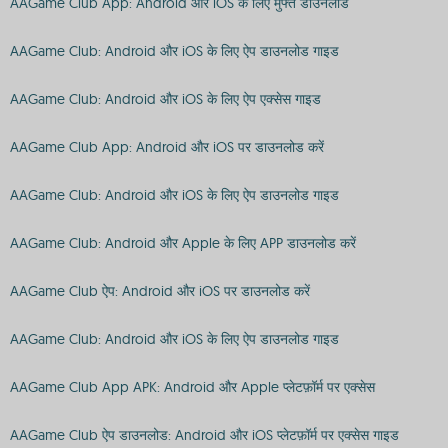
AAGame Club App: Android और iOS के लिए मुफ्त डाउनलोड
AAGame Club: Android और iOS के लिए ऐप डाउनलोड गाइड
AAGame Club: Android और iOS के लिए ऐप एक्सेस गाइड
AAGame Club App: Android और iOS पर डाउनलोड करें
AAGame Club: Android और iOS के लिए ऐप डाउनलोड गाइड
AAGame Club: Android और Apple के लिए APP डाउनलोड करें
AAGame Club ऐप: Android और iOS पर डाउनलोड करें
AAGame Club: Android और iOS के लिए ऐप डाउनलोड गाइड
AAGame Club App APK: Android और Apple प्लेटफ़ॉर्म पर एक्सेस
AAGame Club ऐप डाउनलोड: Android और iOS प्लेटफ़ॉर्म पर एक्सेस गाइड