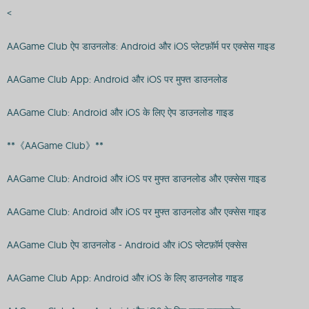
<
AAGame Club ऐप डाउनलोड: Android और iOS प्लेटफ़ॉर्म पर एक्सेस गाइड
AAGame Club App: Android और iOS पर मुफ्त डाउनलोड
AAGame Club: Android और iOS के लिए ऐप डाउनलोड गाइड
**《AAGame Club》**
AAGame Club: Android और iOS पर मुफ्त डाउनलोड और एक्सेस गाइड
AAGame Club: Android और iOS पर मुफ्त डाउनलोड और एक्सेस गाइड
AAGame Club ऐप डाउनलोड - Android और iOS प्लेटफ़ॉर्म एक्सेस
AAGame Club App: Android और iOS के लिए डाउनलोड गाइड