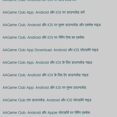
AAGame Club App: Android और iOS पर डाउनलोड करें
AAGame Club: Android और iOS पर मुफ्त डाउनलोड और एक्सेस गाइड
AAGame Club: Android और iOS पर गेमिंग ऐप्स का एक्सेस
AAGame Club App Download: Android और iOS प्लेटफ़ॉर्म गाइड
AAGame Club App: Android और iOS के लिए डाउनलोड गाइड
AAGame Club: Android और iOS के लिए ऐप डाउनलोड गाइड
AAGame Club App: Android और iOS पर मुफ्त डाउनलोड
AAGame Club एप्प डाउनलोड: Android और iOS प्लेटफ़ॉर्म गाइड
AAGame Club: Android और Apple प्लेटफ़ॉर्म पर गेमिंग एक्सेस