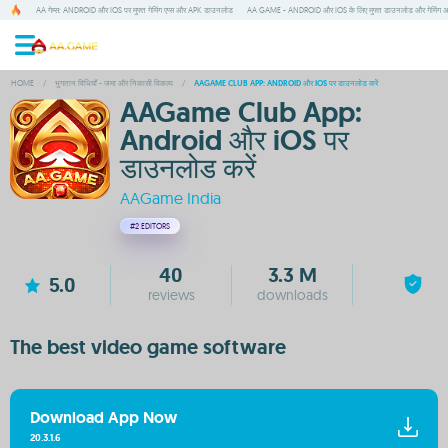
AA गेम्स: ANDROID और IOS पर मुफ्त गेमिंग एप्स और APK डाउनलोड
AA GAME - ANDROID और IOS के लिए मुफ्त डाउनलोड और गेमिंग 
HOME
/
भुगतान विधियाँ - जमा और निकासी विकल्प
/
AAGAME CLUB APP: ANDROID और IOS पर डाउनलोड करें
AAGame Club App:
Android और iOS पर
डाउनलोड करें
AAGame India
#2
EDITORS
40
3.3 M
5.0
reviews
downloads
The best video game software
Download App Now
20.3.1.6