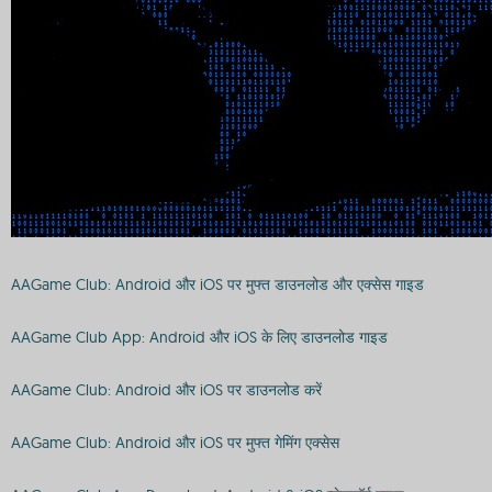
AAGame Club: Android और iOS पर मुफ्त डाउनलोड और एक्सेस गाइड
AAGame Club App: Android और iOS के लिए डाउनलोड गाइड
AAGame Club: Android और iOS पर डाउनलोड करें
AAGame Club: Android और iOS पर मुफ्त गेमिंग एक्सेस