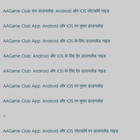
AAGame Club एप्प डाउनलोड: Android और iOS प्लेटफ़ॉर्म गाइड
AAGame Club App: Android और iOS पर मुफ्त डाउनलोड
AAGame Club App: Android और iOS के लिए डाउनलोड गाइड
AAGame Club: Android और iOS के लिए ऐप डाउनलोड गाइड
AAGame Club: Android और iOS के लिए ऐप डाउनलोड गाइड
AAGame Club App: Android और iOS पर मुफ्त डाउनलोड
AAGame Club App: Android और iOS पर मुफ्त डाउनलोड
<
AAGame Club App: Android और iOS प्लेटफ़ॉर्म पर डाउनलोड गाइड