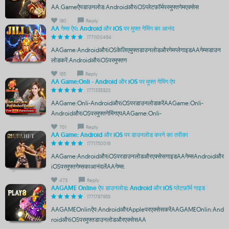
AA.Gameऐपडाउनलोड:AndroidऔरiOSप्लेटफ़ॉर्मपरमुफ्तगेमएक्सेस
180
Reply
AA गेम्स ऐप: Android और iOS पर मुफ्त गेमिंग का आनंद
1771100464
AAGame:AndroidऔरiOSकेलिएमुफ्तडाउनलोडऔरगेमप्लेगाइडAAगेम्सडाउन
लोडकरें:AndroidऔरiOSपरमुफ्तग
165
Reply
AA Game:Onli - Android और iOS पर मुफ्त गेमिंग ऐप
1771335320
AAGame:Onli-AndroidऔरiOSपरडाउनलोडकरेंAAGame:Onli-
AndroidऔरiOSपरमुफ्तगेमिंगएपAAGame:Onli-
701
Reply
AA Game: Android और iOS पर डाउनलोड करने का तरीका
1771750019
AAGame:AndroidऔरiOSपरडाउनलोडऔरएक्सेसगाइडAAगेम्सAndroidऔर
iOSपरमुफ्तगेम्सकाआनंदलेंAAगेम्स:
473
Reply
AAGAME Online ऐप डाउनलोड: Android और iOS प्लेटफ़ॉर्म गाइड
1771797955
AAGAMEOnlinऐप:AndroidऔरAppleपरएक्सेसकरेंAAGAMEOnlin:And
roidऔरiOSपरमुफ्तडाउनलोडऔरएक्सेसAA