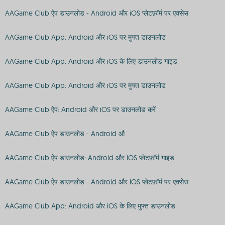
AAGame Club ऐप डाउनलोड - Android और iOS प्लेटफ़ॉर्म पर एक्सेस
AAGame Club App: Android और iOS पर मुफ्त डाउनलोड
AAGame Club App: Android और iOS के लिए डाउनलोड गाइड
AAGame Club App: Android और iOS पर मुफ्त डाउनलोड
AAGame Club ऐप: Android और iOS पर डाउनलोड करें
AAGame Club ऐप डाउनलोड - Android औ
AAGame Club ऐप डाउनलोड: Android और iOS प्लेटफ़ॉर्म गाइड
AAGame Club ऐप डाउनलोड - Android और iOS प्लेटफ़ॉर्म पर एक्सेस
AAGame Club App: Android और iOS के लिए मुफ्त डाउनलोड