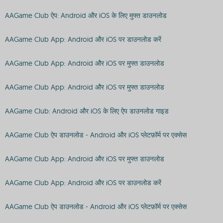
AAGame Club ऐप: Android और iOS के लिए मुफ्त डाउनलोड
AAGame Club App: Android और iOS पर डाउनलोड करें
AAGame Club App: Android और iOS पर मुफ्त डाउनलोड
AAGame Club App: Android और iOS पर मुफ्त डाउनलोड
AAGame Club: Android और iOS के लिए ऐप डाउनलोड गाइड
AAGame Club ऐप डाउनलोड - Android और iOS प्लेटफ़ॉर्म पर एक्सेस
AAGame Club App: Android और iOS पर मुफ्त डाउनलोड
AAGame Club App: Android और iOS पर डाउनलोड करें
AAGame Club ऐप डाउनलोड - Android और iOS प्लेटफ़ॉर्म पर एक्सेस