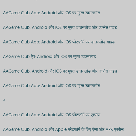
AAGame Club App: Android और iOS पर मुफ्त डाउनलोड
AAGame Club: Android और iOS पर मुफ्त डाउनलोड और एक्सेस गाइड
AAGame Club App: Android और iOS प्लेटफ़ॉर्म पर डाउनलोड गाइड
AAGame Club ऐप: Android और iOS पर मुफ्त डाउनलोड
AAGame Club: Android और iOS पर मुफ्त डाउनलोड और एक्सेस गाइड
AAGame Club App: Android और iOS पर मुफ्त डाउनलोड
<
AAGame Club App: Android और iOS प्लेटफ़ॉर्म पर एक्सेस
AAGame Club: Android और Apple प्लेटफ़ॉर्म के लिए ऐप्स और APK एक्सेस