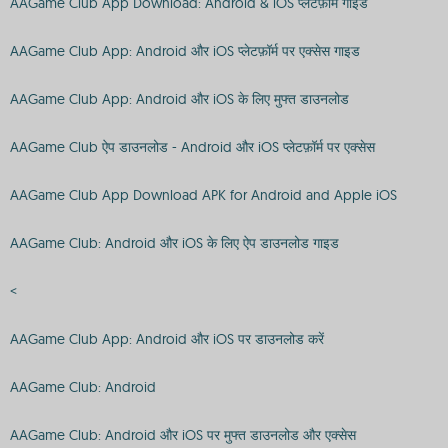
AAGame Club App Download: Android & iOS प्लेटफ़ॉर्म गाइड
AAGame Club App: Android और iOS प्लेटफ़ॉर्म पर एक्सेस गाइड
AAGame Club App: Android और iOS के लिए मुफ्त डाउनलोड
AAGame Club ऐप डाउनलोड - Android और iOS प्लेटफ़ॉर्म पर एक्सेस
AAGame Club App Download APK for Android and Apple iOS
AAGame Club: Android और iOS के लिए ऐप डाउनलोड गाइड
<
AAGame Club App: Android और iOS पर डाउनलोड करें
AAGame Club: Android
AAGame Club: Android और iOS पर मुफ्त डाउनलोड और एक्सेस