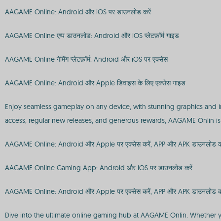
AAGAME Online: Android और iOS पर डाउनलोड करें
AAGAME Online एप्प डाउनलोड: Android और iOS प्लेटफ़ॉर्म गाइड
AAGAME Online गेमिंग प्लेटफ़ॉर्म: Android और iOS पर एक्सेस
AAGAME Online: Android और Apple डिवाइस के लिए एक्सेस गाइड
Enjoy seamless gameplay on any device, with stunning graphics and in
access, regular new releases, and generous rewards, AAGAME Onlin is w
AAGAME Online: Android और Apple पर एक्सेस करें, APP और APK डाउनलोड कर
AAGAME Online Gaming App: Android और iOS पर डाउनलोड करें
AAGAME Online: Android और Apple पर एक्सेस करें, APP और APK डाउनलोड कर
Dive into the ultimate online gaming hub at AAGAME Onlin. Whether you