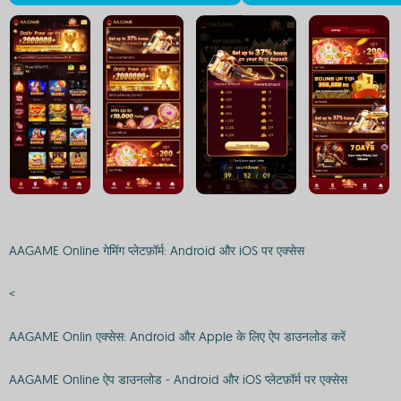
AAGAME Online गेमिंग प्लेटफ़ॉर्म: Android और iOS पर एक्सेस
<
AAGAME Onlin एक्सेस: Android और Apple के लिए ऐप डाउनलोड करें
AAGAME Online ऐप डाउनलोड - Android और iOS प्लेटफ़ॉर्म पर एक्सेस