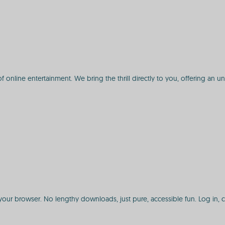
 online entertainment. We bring the thrill directly to you, offering an u
n your browser. No lengthy downloads, just pure, accessible fun. Log in,