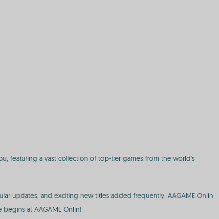
u, featuring a vast collection of top-tier games from the world's
egular updates, and exciting new titles added frequently, AAGAME Onlin
re begins at AAGAME Onlin!