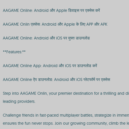
AAGAME Online: Android और Apple डिवाइस पर एक्सेस करें
AAGAME Onlin एक्सेस: Android और Apple के लिए APP और APK
AAGAME Online: Android और iOS पर मुफ्त डाउनलोड
**Features:**
AAGAME Online App: Android और iOS पर डाउनलोड करें
AAGAME Online ऐप डाउनलोड: Android और iOS प्लेटफॉर्म पर एक्सेस
Step into AAGAME Onlin, your premier destination for a thrilling and d
leading providers.
Challenge friends in fast-paced multiplayer battles, strategize in imm
ensures the fun never stops. Join our growing community, climb the 