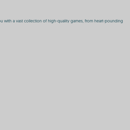
ou with a vast collection of high-quality games, from heart-pounding