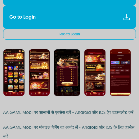
Go to Login
>GO TO LOGIN
AA.GAME:Mobi पर आसानी से एक्सेस करें - Android और iOS ऐप डाउनलोड करें
AA.GAME:Mobi पर मोबाइल गेमिंग का आनंद लें - Android और iOS के लिए एक्सेस
करें