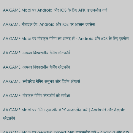
AA.GAME:Mobi पर Android और iOS के लिए APK डाउनलोड करें
AA.GAME मोबाइल ऐप: Android और iOS पर आसान एक्सेस
AA.GAME:Mobi पर मोबाइल गेमिंग का आनंद लें - Android और iOS के लिए एक्सेस
AA.GAME: आपका विश्वसनीय गेमिंग प्लेटफॉर्म
AA.GAME: आपका विश्वसनीय गेमिंग प्लेटफॉर्म
AA.GAME: सर्वश्रेष्ठ गेमिंग अनुभव और विशेष ऑफ़र्स
AA.GAME: मोबाइल गेमिंग प्लेटफॉर्म की समीक्षा
AA.GAME:Mobi पर गेमिंग एप्स और APK डाउनलोड करें | Android और Apple
प्लेटफ़ॉर्म
AA.GAME:Mobi पर Genshin Impact APK डाउनलोड करें - Android और iOS