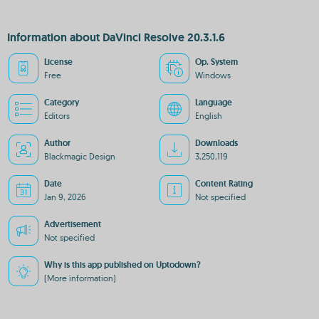
Information about DaVinci Resolve 20.3.1.6
License
Op. System
Free
Windows
Category
Language
Editors
English
Author
Downloads
Blackmagic Design
3,250,119
Date
Content Rating
Jan 9, 2026
Not specified
Advertisement
Not specified
Why is this app published on Uptodown?
(More information)