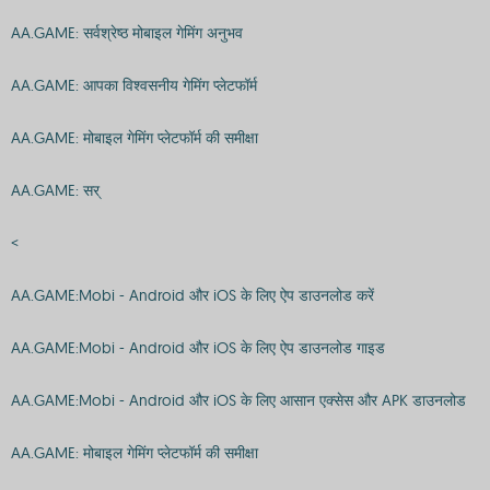
AA.GAME: सर्वश्रेष्ठ मोबाइल गेमिंग अनुभव
AA.GAME: आपका विश्वसनीय गेमिंग प्लेटफॉर्म
AA.GAME: मोबाइल गेमिंग प्लेटफॉर्म की समीक्षा
AA.GAME: सर्
<
AA.GAME:Mobi - Android और iOS के लिए ऐप डाउनलोड करें
AA.GAME:Mobi - Android और iOS के लिए ऐप डाउनलोड गाइड
AA.GAME:Mobi - Android और iOS के लिए आसान एक्सेस और APK डाउनलोड
AA.GAME: मोबाइल गेमिंग प्लेटफॉर्म की समीक्षा