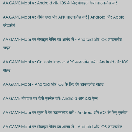
AA.GAME:Mobi पर Android और iOS के लिए मोबाइल गेम्स डाउनलोड करें
AA.GAME:Mobi पर गेमिंग एप्स और APK डाउनलोड करें | Android और Apple
प्लेटफ़ॉर्म
AA.GAME:Mobi पर मोबाइल गेमिंग का आनंद लें - Android और iOS डाउनलोड
गाइड
AA.GAME:Mobi पर Genshin Impact APK डाउनलोड करें - Android और iOS
गाइड
AA.GAME:Mobi - Android और iOS के लिए ऐप डाउनलोड गाइड
AA.GAME मोबाइल पर कैसे एक्सेस करें: Android और iOS ऐप्स
AA.GAME:Mobi पर मुफ्त में गेम डाउनलोड करें - Android और iOS के लिए एक्सेस
AA.GAME:Mobi पर मोबाइल गेमिंग का आनंद लें - Android और iOS डाउनलोड