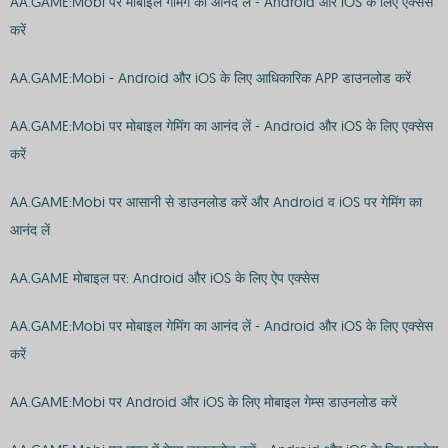
AA.GAME:Mobi पर मोबाइल गेमिंग का आनंद लें - Android और iOS के लिए एक्सेस
करें
AA.GAME:Mobi - Android और iOS के लिए आधिकारिक APP डाउनलोड करें
AA.GAME:Mobi पर मोबाइल गेमिंग का आनंद लें - Android और iOS के लिए एक्सेस
करें
AA.GAME:Mobi पर आसानी से डाउनलोड करें और Android व iOS पर गेमिंग का
आनंद लें
AA.GAME मोबाइल पर: Android और iOS के लिए ऐप एक्सेस
AA.GAME:Mobi पर मोबाइल गेमिंग का आनंद लें - Android और iOS के लिए एक्सेस
करें
AA.GAME:Mobi पर Android और iOS के लिए मोबाइल गेम्स डाउनलोड करें