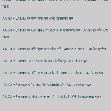
गाइड
AA.GAME:Mobi पर गेमिंग एप्स और APK डाउनलोड करें
AA.GAME:Mobi पर Genshin Impact APK डाउनलोड करें - Android और iOS
गाइड
AA.GAME:Mobi पर गेमिंग ऐप्स डाउनलोड करें - Android और iOS के लिए एक्सेस
AA.GAME:Mobi - Android और iOS के लिए ऐप डाउनलोड गाइड
AA.GAME:Mobi पर गेमिंग ऐप्स का आनंद लें - Android और iOS के लिए एक्सेस
AA.GAME मोबाइल गेमिंग प्लेटफॉर्म: Android और iOS पर एक्सेस गाइड
AA.GAME मोबाइल पर कैसे एक्सेस करें: Android और iOS ऐप डाउनलोड गाइड
<