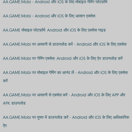
AA.GAME:Mobi - Android और iOS के लिए मोबाइल गेमिंग प्लेटफ़ॉर्म
AA.GAME:Mobi - Android और iOS के लिए आसान एक्सेस
AA.GAME मोबाइल प्लेटफ़ॉर्म: Android और iOS के लिए एक्सेस गाइड
AA.GAME:Mobi पर आसानी से डाउनलोड करें - Android और iOS के लिए एक्सेस
AA.GAME:Mobi पर गेमिंग एक्सेस: Android और iOS के लिए ऐप डाउनलोड करें
AA.GAME:Mobi पर मोबाइल गेमिंग का आनंद लें - Android और iOS के लिए एक्सेस
करें
AA.GAME:Mobi पर आसानी से एक्सेस करें - Android और iOS के लिए APP और
APK डाउनलोड
AA.GAME:Mobi पर मुफ्त में डाउनलोड करें - Android और iOS के लिए आधिकारिक
ऐप