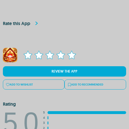
Rate this App
REVIEW THE APP
ADD TO WISHLIST
ADD TO RECOMMENDED
Rating
5.0
5
4
3
2