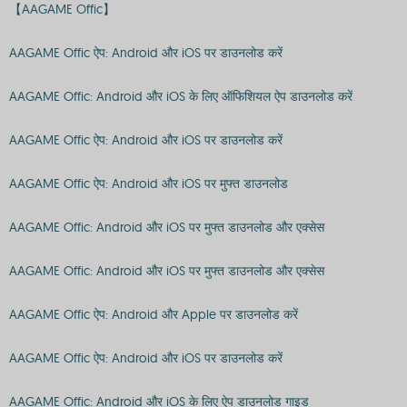
【AAGAME Offic】
AAGAME Offic ऐप: Android और iOS पर डाउनलोड करें
AAGAME Offic: Android और iOS के लिए ऑफिशियल ऐप डाउनलोड करें
AAGAME Offic ऐप: Android और iOS पर डाउनलोड करें
AAGAME Offic ऐप: Android और iOS पर मुफ्त डाउनलोड
AAGAME Offic: Android और iOS पर मुफ्त डाउनलोड और एक्सेस
AAGAME Offic: Android और iOS पर मुफ्त डाउनलोड और एक्सेस
AAGAME Offic ऐप: Android और Apple पर डाउनलोड करें
AAGAME Offic ऐप: Android और iOS पर डाउनलोड करें
AAGAME Offic: Android और iOS के लिए ऐप डाउनलोड गाइड