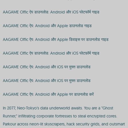
AAGAME Offic ऐप डाउनलोड: Android और iOS प्लेटफॉर्म गाइड
AAGAME Offic ऐप: Android और Apple डाउनलोड गाइड
AAGAME Offic ऐप: Android और Apple डिवाइस पर डाउनलोड गाइड
AAGAME Offic ऐप डाउनलोड: Android और iOS प्लेटफ़ॉर्म गाइड
AAGAME Offic ऐप: Android और iOS पर मुफ्त डाउनलोड
AAGAME Offic ऐप: Android और iOS पर मुफ्त डाउनलोड
AAGAME Offic ऐप: Android और Apple पर डाउनलोड करें
In 2077, Neo-Tokyo's data underworld awaits. You are a "Ghost
Runner," infiltrating corporate fortresses to steal encrypted cores.
Parkour across neon-lit skyscrapers, hack security grids, and outsmart