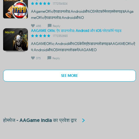
1772154924
AAgameOfficऐपडाउनलोड:AndroidऔरiOSप्लेटफ़ॉर्मपरएक्सेसगाइडAAga
meOfficऐपडाउनलोड:AndroidऔरiO
466
Reply
AAGAME Offic ऐप डाउनलोड: Android और iOS प्लेटफ़ॉर्म गाइड
1772352693
AAGAMEOffic:AndroidऔरiOSकेलिएऐपडाउनलोडगाइडAAGAMEOfficऐ
प:AndroidऔरiOSपरडाउनलोडकरेंAAGAMEO
375
Reply
SEE MORE
होमपेज - AAGame India का प्रवेश द्वार