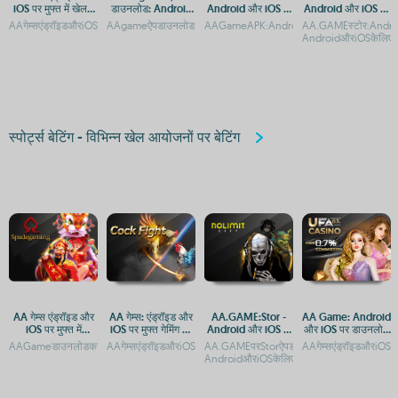
iOS पर मुफ्त में खेलने
डाउनलोड: Android
Android और iOS के
Android और iOS पर
के लिए डाउनलोड करें
और iOS प्लेटफ़ॉर्म पर
लिए डाउनलोड गाइड
मुफ्त गेम डाउनलोड करें
AAगेम्सएंड्रॉइडऔरiOSपरमुफ्तमेंखेलनेकेलिएडाउनलोडकरेंAAगेम्स:AndroidऔरiOSकेलिएमुफ्तगेमिंगऐ
AAgameऐपडाउनलोड:AndroidऔरiOSप्लेटफ़ॉर्मपरगेमिंगएक्सेसAAgameऐ
AAGameAPK:AndroidऔरiOSकेलिएमुफ्तडाउन
AA.GAMEस्टोर:Androi
गेमिंग का आनंद
AndroidऔरiOSकेलिए
स्पोर्ट्स बेटिंग - विभिन्न खेल आयोजनों पर बेटिंग
AA गेम्स एंड्रॉइड और
AA गेम्स: एंड्रॉइड और
AA.GAME:Stor -
AA Game: Android
iOS पर मुफ्त में
iOS पर मुफ्त गेमिंग का
Android और iOS के
और iOS पर डाउनलोड
डाउनलोड करें
आनंद
लिए ऐप एक्सेस और
और एक्सेस गाइड
AAGameडाउनलोडकरें:AndroidऔरiOSकेलिएमुफ्तगेमिंगऐपAAगेम्सडाउनलोडकरें:AndroidऔरiOSकेल
AAगेम्सएंड्रॉइडऔरiOSपरमुफ्तमेंखेलनेकेलिएडाउनलोडकरेंAAGameApp:
AA.GAMEपरStorऐपडाउनलोडकरें:Androidऔरi
AAगेम्सएंड्रॉइडऔरiOS
APK डाउनलोड
AndroidऔरiOSकेलिएऐपडाउनलोडऔ