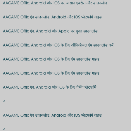
AAGAME Offic: Android और iOS पर आसान एक्सेस और डाउनलोड
AAGAME Offic ऐप डाउनलोड: Android और iOS प्लेटफ़ॉर्म गाइड
AAGAME Offic ऐप: Android और Apple पर मुफ्त डाउनलोड
AAGAME Offic: Android और iOS के लिए ऑफिशियल ऐप डाउनलोड करें
AAGAME Offic: Android और iOS के लिए ऐप डाउनलोड गाइड
AAGAME Offic: Android और iOS के लिए ऐप डाउनलोड गाइड
AAGAME Offic ऐप: Android और iOS के लिए गेमिंग प्लेटफ़ॉर्म
<
AAGAME Offic ऐप डाउनलोड: Android और iOS प्लेटफ़ॉर्म गाइड
<