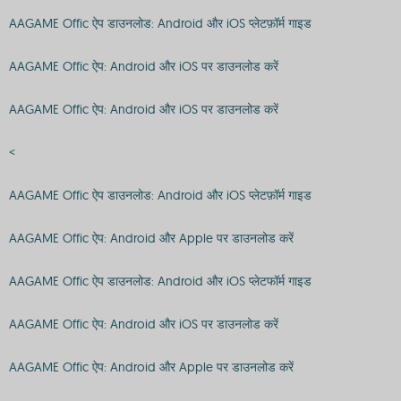
AAGAME Offic ऐप डाउनलोड: Android और iOS प्लेटफ़ॉर्म गाइड
AAGAME Offic ऐप: Android और iOS पर डाउनलोड करें
AAGAME Offic ऐप: Android और iOS पर डाउनलोड करें
<
AAGAME Offic ऐप डाउनलोड: Android और iOS प्लेटफ़ॉर्म गाइड
AAGAME Offic ऐप: Android और Apple पर डाउनलोड करें
AAGAME Offic ऐप डाउनलोड: Android और iOS प्लेटफॉर्म गाइड
AAGAME Offic ऐप: Android और iOS पर डाउनलोड करें
AAGAME Offic ऐप: Android और Apple पर डाउनलोड करें