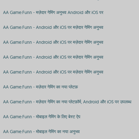
AA Game:Funn - मज़ेदार गेमिंग अनुभव Android और iOS पर
AA Game:Funn - Android और iOS पर मज़ेदार गेमिंग अनुभव
AA Game:Funn - Android और iOS पर मज़ेदार गेमिंग अनुभव
AA Game:Funn - Android और iOS पर मज़ेदार गेमिंग अनुभव
AA Game:Funn - Android और iOS पर मज़ेदार गेमिंग अनुभव
AA Game:Funn - मज़ेदार गेमिंग का नया प्लेटफ़
AA Game:Funn - मज़ेदार गेमिंग का नया प्लेटफ़ॉर्म, Android और iOS पर उपलब्ध
AA Game:Funn - मोबाइल गेमिंग के लिए बेस्ट ऐप
AA Game:Funn - मोबाइल गेमिंग का नया अनुभव