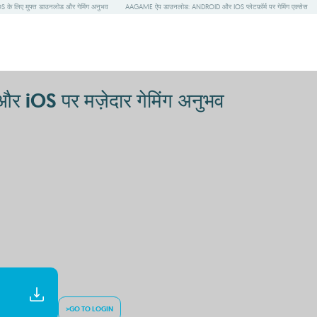
े लिए मुफ्त डाउनलोड और गेमिंग अनुभव
AAGAME ऐप डाउनलोड: ANDROID और IOS प्लेटफ़ॉर्म पर गेमिंग एक्सेस
iOS पर मज़ेदार गेमिंग अनुभव
>GO TO LOGIN