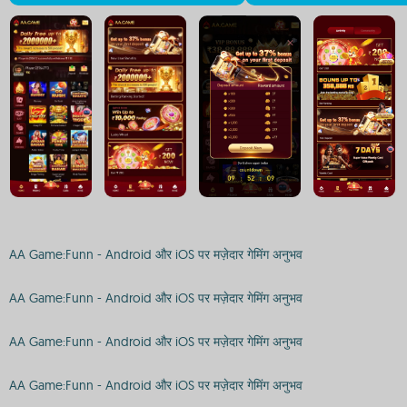
AA Game:Funn - Android और iOS पर मज़ेदार गेमिंग अनुभव
AA Game:Funn - Android और iOS पर मज़ेदार गेमिंग अनुभव
AA Game:Funn - Android और iOS पर मज़ेदार गेमिंग अनुभव
AA Game:Funn - Android और iOS पर मज़ेदार गेमिंग अनुभव