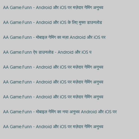
AA Game:Funn - Android और iOS पर मज़ेदार गेमिंग अनुभव
AA Game:Funn - Android और iOS के लिए मुफ्त डाउनलोड
AA Game:Funn - मोबाइल गेमिंग का मज़ा Android और iOS पर
AA Game:Funn ऐप डाउनलोड - Android और iOS प
AA Game:Funn - Android और iOS पर मज़ेदार गेमिंग अनुभव
AA Game:Funn - Android और iOS पर मज़ेदार गेमिंग अनुभव
AA Game:Funn - Android और iOS पर मज़ेदार गेमिंग अनुभव
AA Game:Funn - मोबाइल गेमिंग का नया अनुभव Android और iOS पर
AA Game:Funn - Android और iOS पर मज़ेदार गेमिंग अनुभव