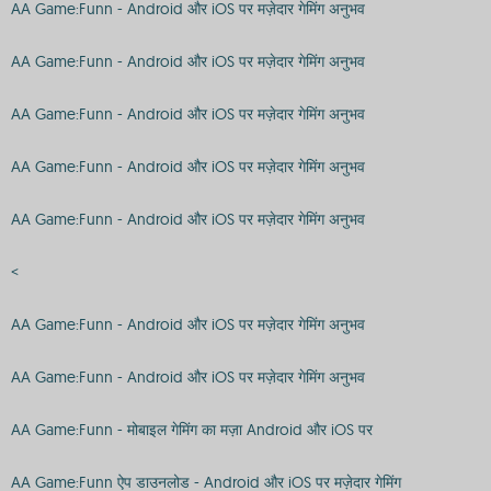
AA Game:Funn - Android और iOS पर मज़ेदार गेमिंग अनुभव
AA Game:Funn - Android और iOS पर मज़ेदार गेमिंग अनुभव
AA Game:Funn - Android और iOS पर मज़ेदार गेमिंग अनुभव
AA Game:Funn - Android और iOS पर मज़ेदार गेमिंग अनुभव
AA Game:Funn - Android और iOS पर मज़ेदार गेमिंग अनुभव
<
AA Game:Funn - Android और iOS पर मज़ेदार गेमिंग अनुभव
AA Game:Funn - Android और iOS पर मज़ेदार गेमिंग अनुभव
AA Game:Funn - मोबाइल गेमिंग का मज़ा Android और iOS पर
AA Game:Funn ऐप डाउनलोड - Android और iOS पर मज़ेदार गेमिंग