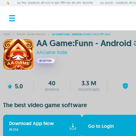
AA गेम्स: ANDROID और IOS पर मुफ्त गेमिंग एप्स और APK डाउनलोड
AA GAME - ANDROID और IOS क
HOME
/
पोकर रूम - ऑनलाइन पोकर टेबल
/
AA GAME:FUNN - ANDROID और IOS पर मज़ेदार गेमिंग अनुभव
AA Game:Funn - Android और 
AAGame India
#2
EDITORS
40
3.3 M
5.0
reviews
downloads
The best video game software
Download App Now
Go to Login
20.3.1.6