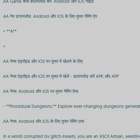
AA Game कैसे डाउनलोड करें: Android और iOS गाइड
AA गेम डाउनलोड: Android और iOS के लिए मुफ्त गेमिंग ऐप
> **A**
<
AA गेम्स एंड्रॉइड और iOS पर मुफ्त में खेलने के लिए
AA गेम्स एंड्रॉइड और iOS पर मुफ्त में खेलें - डाउनलोड करें APK और APP
AA गेम्स: Android और iOS पर मुफ्त गेमिंग ऐप्स
- **Procedural Dungeons:** Explore ever-changing dungeons generated f
AA गेम्स: Android और iOS के लिए मुफ्त गेमिंग एप्स
In a world corrupted by glitch-beasts, you are an ASCII Artisan, wiel