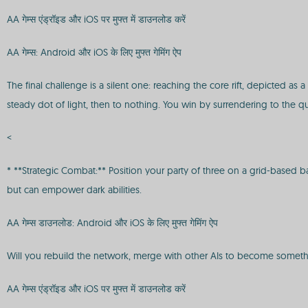
AA गेम्स एंड्रॉइड और iOS पर मुफ्त में डाउनलोड करें
AA गेम्स: Android और iOS के लिए मुफ्त गेमिंग ऐप
The final challenge is a silent one: reaching the core rift, depicted as
steady dot of light, then to nothing. You win by surrendering to the qu
<
* **Strategic Combat:** Position your party of three on a grid-based bat
but can empower dark abilities.
AA गेम्स डाउनलोड: Android और iOS के लिए मुफ्त गेमिंग ऐप
Will you rebuild the network, merge with other AIs to become something
AA गेम्स एंड्रॉइड और iOS पर मुफ्त में डाउनलोड करें