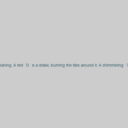
eaning. A red `D` is a drake, burning the tiles around it. A shimmering `