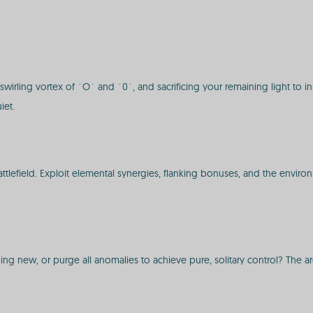
 a swirling vortex of `O` and `0`, and sacrificing your remaining light to
iet.
tlefield. Exploit elemental synergies, flanking bonuses, and the environme
 new, or purge all anomalies to achieve pure, solitary control? The arch