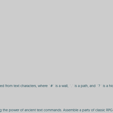
rom text characters, where `#` is a wall, `.` is a path, and `?` is a hi
ding the power of ancient text commands. Assemble a party of classic RP