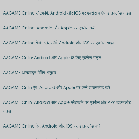
AAGAME Online प्लेटफॉर्म: Android और iOS पर एक्सेस व ऐप डाउनलोड गाइड
AAGAME Online: Android और Apple पर एक्सेस करें
AAGAME Online गेमिंग प्लेटफॉर्म: Android और iOS पर एक्सेस गाइड
AAGAME Onlin: Android और Apple के लिए एक्सेस गाइड
AAGAME ऑनलाइन गेमिंग अनुभव
AAGAME Onlin ऐप: Android और Apple पर कैसे डाउनलोड करें
AAGAME Onlin: Android और Apple प्लेटफ़ॉर्म पर एक्सेस और APP डाउनलोड
गाइड
AAGAME Online ऐप: Android और iOS पर डाउनलोड करें