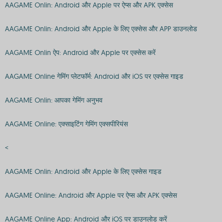
AAGAME Onlin: Android और Apple पर ऐप्स और APK एक्सेस
AAGAME Onlin: Android और Apple के लिए एक्सेस और APP डाउनलोड
AAGAME Onlin ऐप: Android और Apple पर एक्सेस करें
AAGAME Online गेमिंग प्लेटफॉर्म: Android और iOS पर एक्सेस गाइड
AAGAME Onlin: आपका गेमिंग अनुभव
AAGAME Online: एक्साइटिंग गेमिंग एक्सपीरियंस
<
AAGAME Onlin: Android और Apple के लिए एक्सेस गाइड
AAGAME Online: Android और Apple पर ऐप्स और APK एक्सेस
AAGAME Online App: Android और iOS पर डाउनलोड करें