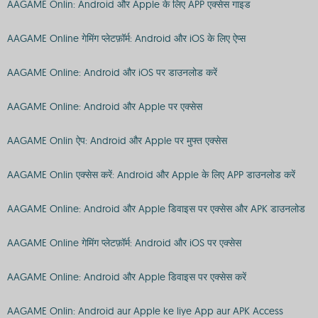
AAGAME Onlin: Android और Apple के लिए APP एक्सेस गाइड
AAGAME Online गेमिंग प्लेटफ़ॉर्म: Android और iOS के लिए ऐप्स
AAGAME Online: Android और iOS पर डाउनलोड करें
AAGAME Online: Android और Apple पर एक्सेस
AAGAME Onlin ऐप: Android और Apple पर मुफ्त एक्सेस
AAGAME Onlin एक्सेस करें: Android और Apple के लिए APP डाउनलोड करें
AAGAME Online: Android और Apple डिवाइस पर एक्सेस और APK डाउनलोड
AAGAME Online गेमिंग प्लेटफ़ॉर्म: Android और iOS पर एक्सेस
AAGAME Online: Android और Apple डिवाइस पर एक्सेस करें
AAGAME Onlin: Android aur Apple ke liye App aur APK Access