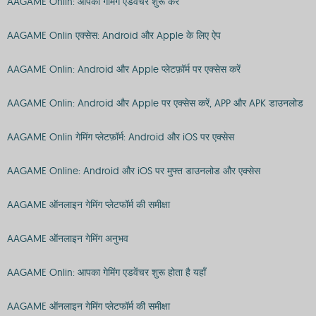
AAGAME Onlin: आपका गेमिंग एडवेंचर शुरू करें
AAGAME Onlin एक्सेस: Android और Apple के लिए ऐप
AAGAME Onlin: Android और Apple प्लेटफ़ॉर्म पर एक्सेस करें
AAGAME Onlin: Android और Apple पर एक्सेस करें, APP और APK डाउनलोड
AAGAME Onlin गेमिंग प्लेटफ़ॉर्म: Android और iOS पर एक्सेस
AAGAME Online: Android और iOS पर मुफ्त डाउनलोड और एक्सेस
AAGAME ऑनलाइन गेमिंग प्लेटफॉर्म की समीक्षा
AAGAME ऑनलाइन गेमिंग अनुभव
AAGAME Onlin: आपका गेमिंग एडवेंचर शुरू होता है यहाँ
AAGAME ऑनलाइन गेमिंग प्लेटफॉर्म की समीक्षा