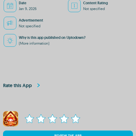
Date
Content Rating
Jan 9, 2026
Not specified
Advertisement
Not specified
Why is this app published on Uptodown?
(More information)
Rate this App