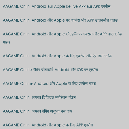
AAGAME Onlin: Android aur Apple ke liye APP aur APK एक्सेस
AAGAME Onlin: Android और Apple पर एक्सेस और APP डाउनलोड गाइड
AAGAME Onlin: Android और Apple प्लेटफ़ॉर्म पर एक्सेस और APP डाउनलोड
गाइड
AAGAME Onlin: Android और Apple के लिए एक्सेस और ऐप डाउनलोड
AAGAME Online गेमिंग प्लेटफॉर्म: Android और iOS पर एक्सेस
AAGAME Online: Android और Apple के लिए एक्सेस गाइड
AAGAME Onlin: आपका डिजिटल मनोरंजन गंतव्य
AAGAME Onlin: आपका गेमिंग अनुभव नया रूप
AAGAME Onlin: Android और Apple के लिए APP एक्सेस