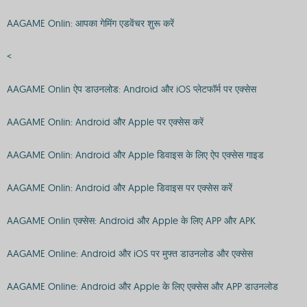
AAGAME Onlin: आपका गेमिंग एडवेंचर शुरू करें
<
AAGAME Onlin ऐप डाउनलोड: Android और iOS प्लेटफॉर्म पर एक्सेस
AAGAME Onlin: Android और Apple पर एक्सेस करें
AAGAME Onlin: Android और Apple डिवाइस के लिए ऐप एक्सेस गाइड
AAGAME Onlin: Android और Apple डिवाइस पर एक्सेस करें
AAGAME Onlin एक्सेस: Android और Apple के लिए APP और APK
AAGAME Online: Android और iOS पर मुफ्त डाउनलोड और एक्सेस
AAGAME Online: Android और Apple के लिए एक्सेस और APP डाउनलोड