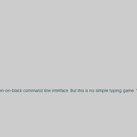
 green-on-black command line interface. But this is no simple typing gam