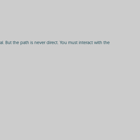
l. But the path is never direct. You must interact with the