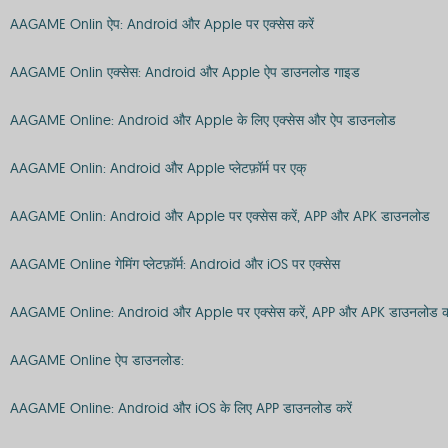
AAGAME Onlin ऐप: Android और Apple पर एक्सेस करें
AAGAME Onlin एक्सेस: Android और Apple ऐप डाउनलोड गाइड
AAGAME Online: Android और Apple के लिए एक्सेस और ऐप डाउनलोड
AAGAME Onlin: Android और Apple प्लेटफ़ॉर्म पर एक्
AAGAME Onlin: Android और Apple पर एक्सेस करें, APP और APK डाउनलोड
AAGAME Online गेमिंग प्लेटफ़ॉर्म: Android और iOS पर एक्सेस
AAGAME Online: Android और Apple पर एक्सेस करें, APP और APK डाउनलोड कर
AAGAME Online ऐप डाउनलोड:
AAGAME Online: Android और iOS के लिए APP डाउनलोड करें