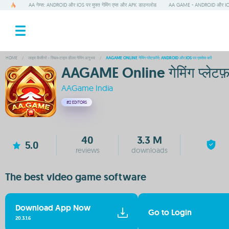
AA गेम्स: ANDROID और IOS पर मुफ्त गेमिंग एप्स और APK डाउनलोड
AA GAME - ANDROID और IOS क
HOME
/
लाइव कैसीनो - रियल-टाइम डीलर गेमिंग अनुभव
/
AAGAME ONLINE गेमिंग प्लेटफ़ॉर्म: ANDROID और IOS पर एक्सेस करें
AAGAME Online गेमिंग प्लेटफ़ॉ
AAGame India
#2
EDITORS
40
3.3 M
5.0
reviews
downloads
The best video game software
Download App Now
Go to Login
20.3.1.6