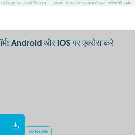
े लिए मुफ्त डाउनलोड और गेमिंग अनुभव
AAGAME ऐप डाउनलोड: ANDROID और IOS प्लेटफ़ॉर्म पर गेमिंग एक्सेस
र्म: Android और iOS पर एक्सेस करें
>GO TO LOGIN