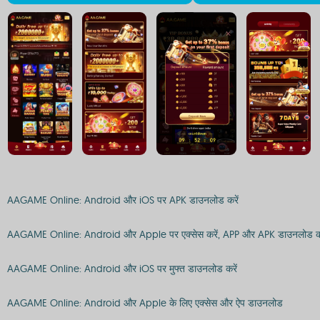
AAGAME Online: Android और iOS पर APK डाउनलोड करें
AAGAME Online: Android और Apple पर एक्सेस करें, APP और APK डाउनलोड कर
AAGAME Online: Android और iOS पर मुफ्त डाउनलोड करें
AAGAME Online: Android और Apple के लिए एक्सेस और ऐप डाउनलोड