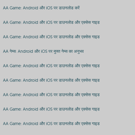
AA Game: Android और iOS पर डाउनलोड करें
AA Game: Android और iOS पर डाउनलोड और एक्सेस गाइड
AA Game: Android और iOS पर डाउनलोड और एक्सेस गाइड
AA गेम्स: Android और iOS पर मुफ्त गेम्स का अनुभव
AA Game: Android और iOS पर डाउनलोड और एक्सेस गाइड
AA Game: Android और iOS पर डाउनलोड और एक्सेस गाइड
AA Game: Android और iOS पर डाउनलोड और एक्सेस गाइड
AA Game: Android और iOS पर डाउनलोड और एक्सेस गाइड
AA Game: Android और iOS पर डाउनलोड और एक्सेस गाइड