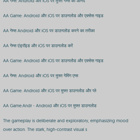
AA गेम्स: Android और iOS पर मुफ्त गेम्स का आनंद
AA Game: Android और iOS पर डाउनलोड और एक्सेस गाइड
AA गेम्स Android और iOS पर डाउनलोड करने का तरीका
AA गेम्स एंड्रॉइड और iOS पर डाउनलोड करें
AA Game: Android और iOS पर डाउनलोड और एक्सेस गाइड
AA गेम्स: Android और iOS पर मुफ्त गेमिंग एप्स
AA Game: Android और iOS पर मुफ्त डाउनलोड और प्ले
AA Game:Andr - Android और iOS पर मुफ्त डाउनलोड
The gameplay is deliberate and exploratory, emphasizing mood
over action. The stark, high-contrast visual s