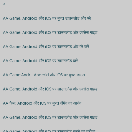
<
AA Game: Android और iOS पर मुफ्त डाउनलोड और प्ले
AA Game: Android और iOS पर डाउनलोड और एक्सेस गाइड
AA Game: Android और iOS पर डाउनलोड और प्ले करें
AA Game: Android और iOS पर डाउनलोड करें
AA Game:Andr - Android और iOS पर मुफ्त डाउन
AA Game: Android और iOS पर डाउनलोड और एक्सेस गाइड
AA गेम्स: Android और iOS पर मुफ्त गेमिंग का आनंद
AA Game: Android और iOS पर डाउनलोड और एक्सेस गाइड
AA Game: Android और iOS पर डाउनलोड करने का तरीका