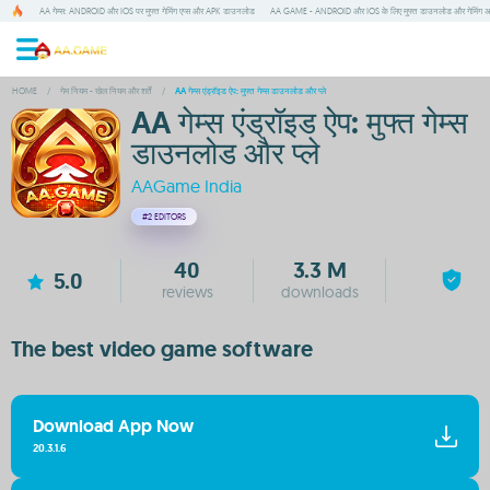
AA गेम्स: ANDROID और IOS पर मुफ्त गेमिंग एप्स और APK डाउनलोड
AA GAME - ANDROID और IOS के लिए मुफ्त डाउनलोड और गेमिंग 
HOME
/
गेम नियम - खेल नियम और शर्तें
/
AA गेम्स एंड्रॉइड ऐप: मुफ्त गेम्स डाउनलोड और प्ले
AA गेम्स एंड्रॉइड ऐप: मुफ्त गेम्स
डाउनलोड और प्ले
AAGame India
#2
EDITORS
40
3.3 M
5.0
reviews
downloads
The best video game software
Download App Now
20.3.1.6