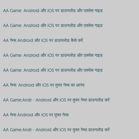
AA Game: Android और iOS पर डाउनलोड और एक्सेस गाइड
AA Game: Android और iOS पर डाउनलोड और एक्सेस गाइड
AA गेम्स Android और iOS पर डाउनलोड कैसे करें
AA Game: Android और iOS पर डाउनलोड और एक्सेस गाइड
AA Game: Android और iOS पर डाउनलोड और एक्सेस गाइड
AA गेम्स: Android और iOS पर मुफ्त गेम्स का आनंद
AA Game:Andr - Android और iOS पर मुफ्त गेम्स डाउनलोड करें
AA गेम्स Android और iOS पर मुफ्त गेम्स
AA Game:Andr - Android और iOS पर मुफ्त गेम्स डाउनलोड करें