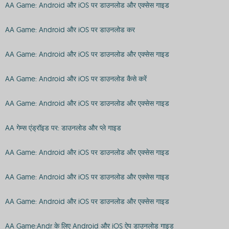
AA Game: Android और iOS पर डाउनलोड और एक्सेस गाइड
AA Game: Android और iOS पर डाउनलोड कर
AA Game: Android और iOS पर डाउनलोड और एक्सेस गाइड
AA Game: Android और iOS पर डाउनलोड कैसे करें
AA Game: Android और iOS पर डाउनलोड और एक्सेस गाइड
AA गेम्स एंड्रॉइड पर: डाउनलोड और प्ले गाइड
AA Game: Android और iOS पर डाउनलोड और एक्सेस गाइड
AA Game: Android और iOS पर डाउनलोड और एक्सेस गाइड
AA Game: Android और iOS पर डाउनलोड और एक्सेस गाइड
AA Game:Andr के लिए Android और iOS ऐप डाउनलोड गाइड