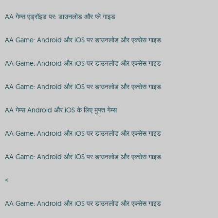
AA गेम्स एंड्रॉइड पर: डाउनलोड और प्ले गाइड
AA Game: Android और iOS पर डाउनलोड और एक्सेस गाइड
AA Game: Android और iOS पर डाउनलोड और एक्सेस गाइड
AA Game: Android और iOS पर डाउनलोड और एक्सेस गाइड
AA गेम्स Android और iOS के लिए मुफ्त गेम्स
AA Game: Android और iOS पर डाउनलोड और एक्सेस गाइड
AA Game: Android और iOS पर डाउनलोड और एक्सेस गाइड
<
AA Game: Android और iOS पर डाउनलोड और एक्सेस गाइड