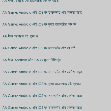
AA गेम्स एंड्रॉइड ऐप: डाउनलोड और प्ले गाइड
AA Game: Android और iOS पर डाउनलोड और एक्सेस गाइड
AA Game: Android और iOS पर मुफ्त डाउनलोड और प्ले
AA गेम्स एंड्रॉइड पर: मुफ्त ड
AA Game: Android और iOS पर डाउनलोड और प्ले करें
AA गेम्स: Android और iOS पर मुफ्त गेमिंग ऐप
AA Game: Android और iOS पर डाउनलोड और एक्सेस गाइड
AA Game: Android और iOS पर मुफ्त डाउनलोड और एक्सेस
AA Game: Android और iOS पर डाउनलोड और एक्सेस गाइड
AA Game: Android और iOS पर डाउनलोड और एक्सेस गाइड