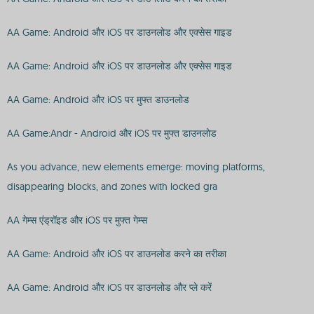
AA Game: Android और iOS पर डाउनलोड और एक्सेस गाइड
AA Game: Android और iOS पर डाउनलोड और एक्सेस गाइड
AA Game: Android और iOS पर मुफ्त डाउनलोड
AA Game:Andr - Android और iOS पर मुफ्त डाउनलोड
As you advance, new elements emerge: moving platforms,
disappearing blocks, and zones with locked gra
AA गेम्स एंड्रॉइड और iOS पर मुफ्त गेम्स
AA Game: Android और iOS पर डाउनलोड करने का तरीका
AA Game: Android और iOS पर डाउनलोड और प्ले करें