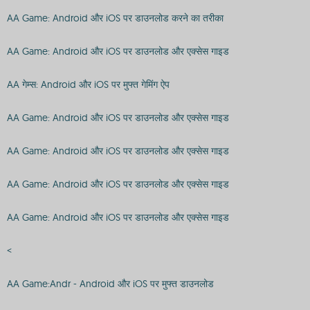
AA Game: Android और iOS पर डाउनलोड करने का तरीका
AA Game: Android और iOS पर डाउनलोड और एक्सेस गाइड
AA गेम्स: Android और iOS पर मुफ्त गेमिंग ऐप
AA Game: Android और iOS पर डाउनलोड और एक्सेस गाइड
AA Game: Android और iOS पर डाउनलोड और एक्सेस गाइड
AA Game: Android और iOS पर डाउनलोड और एक्सेस गाइड
AA Game: Android और iOS पर डाउनलोड और एक्सेस गाइड
<
AA Game:Andr - Android और iOS पर मुफ्त डाउनलोड