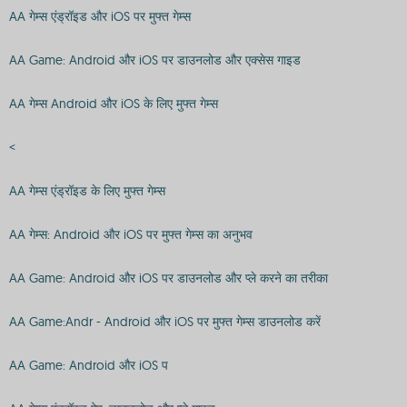
AA गेम्स एंड्रॉइड और iOS पर मुफ्त गेम्स
AA Game: Android और iOS पर डाउनलोड और एक्सेस गाइड
AA गेम्स Android और iOS के लिए मुफ्त गेम्स
<
AA गेम्स एंड्रॉइड के लिए मुफ्त गेम्स
AA गेम्स: Android और iOS पर मुफ्त गेम्स का अनुभव
AA Game: Android और iOS पर डाउनलोड और प्ले करने का तरीका
AA Game:Andr - Android और iOS पर मुफ्त गेम्स डाउनलोड करें
AA Game: Android और iOS प