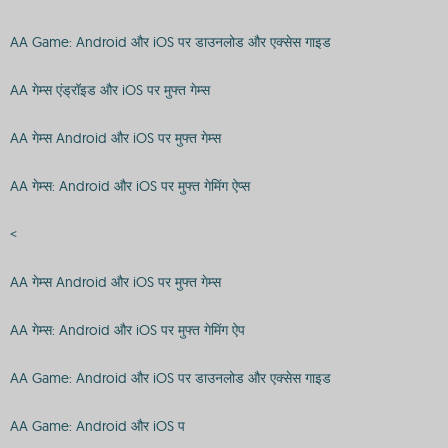
AA Game: Android और iOS पर डाउनलोड और एक्सेस गाइड
AA गेम्स एंड्रॉइड और iOS पर मुफ्त गेम्स
AA गेम्स Android और iOS पर मुफ्त गेम्स
AA गेम्स: Android और iOS पर मुफ्त गेमिंग ऐप्स
<
AA गेम्स Android और iOS पर मुफ्त गेम्स
AA गेम्स: Android और iOS पर मुफ्त गेमिंग ऐप
AA Game: Android और iOS पर डाउनलोड और एक्सेस गाइड
AA Game: Android और iOS प