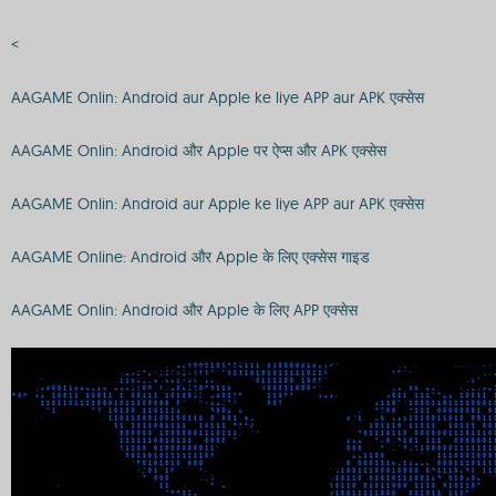
<
AAGAME Onlin: Android aur Apple ke liye APP aur APK एक्सेस
AAGAME Onlin: Android और Apple पर ऐप्स और APK एक्सेस
AAGAME Onlin: Android aur Apple ke liye APP aur APK एक्सेस
AAGAME Online: Android और Apple के लिए एक्सेस गाइड
AAGAME Onlin: Android और Apple के लिए APP एक्सेस