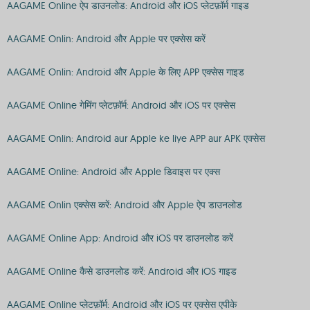
AAGAME Online ऐप डाउनलोड: Android और iOS प्लेटफ़ॉर्म गाइड
AAGAME Onlin: Android और Apple पर एक्सेस करें
AAGAME Onlin: Android और Apple के लिए APP एक्सेस गाइड
AAGAME Online गेमिंग प्लेटफ़ॉर्म: Android और iOS पर एक्सेस
AAGAME Onlin: Android aur Apple ke liye APP aur APK एक्सेस
AAGAME Online: Android और Apple डिवाइस पर एक्स
AAGAME Onlin एक्सेस करें: Android और Apple ऐप डाउनलोड
AAGAME Online App: Android और iOS पर डाउनलोड करें
AAGAME Online कैसे डाउनलोड करें: Android और iOS गाइड
AAGAME Online प्लेटफ़ॉर्म: Android और iOS पर एक्सेस एपीके