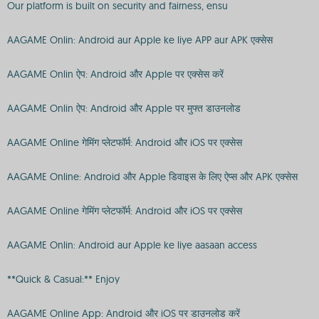
Our platform is built on security and fairness, ensu
AAGAME Onlin: Android aur Apple ke liye APP aur APK एक्सेस
AAGAME Onlin ऐप: Android और Apple पर एक्सेस करें
AAGAME Onlin ऐप: Android और Apple पर मुफ्त डाउनलोड
AAGAME Online गेमिंग प्लेटफॉर्म: Android और iOS पर एक्सेस
AAGAME Online: Android और Apple डिवाइस के लिए ऐप्स और APK एक्सेस
AAGAME Online गेमिंग प्लेटफॉर्म: Android और iOS पर एक्सेस
AAGAME Onlin: Android aur Apple ke liye aasaan access
**Quick & Casual:** Enjoy
AAGAME Online App: Android और iOS पर डाउनलोड करें