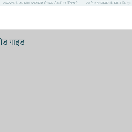
AAGAME ऐप डाउनलोड: ANDROID और IOS प्लेटफ़ॉर्म पर गेमिंग एक्सेस
AA गेम्स: ANDROID और IOS के लिए मुफ्त ग
ोड गाइड