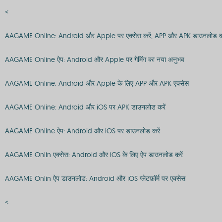
<
AAGAME Online: Android और Apple पर एक्सेस करें, APP और APK डाउनलोड कर
AAGAME Online ऐप: Android और Apple पर गेमिंग का नया अनुभव
AAGAME Online: Android और Apple के लिए APP और APK एक्सेस
AAGAME Online: Android और iOS पर APK डाउनलोड करें
AAGAME Online ऐप: Android और iOS पर डाउनलोड करें
AAGAME Onlin एक्सेस: Android और iOS के लिए ऐप डाउनलोड करें
AAGAME Onlin ऐप डाउनलोड: Android और iOS प्लेटफ़ॉर्म पर एक्सेस
<