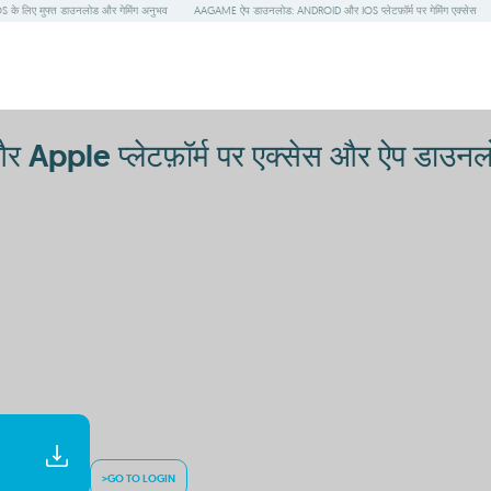
े लिए मुफ्त डाउनलोड और गेमिंग अनुभव
AAGAME ऐप डाउनलोड: ANDROID और IOS प्लेटफ़ॉर्म पर गेमिंग एक्सेस
ple प्लेटफ़ॉर्म पर एक्सेस और ऐप डाउनल
>GO TO LOGIN