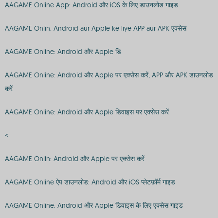
AAGAME Online App: Android और iOS के लिए डाउनलोड गाइड
AAGAME Onlin: Android aur Apple ke liye APP aur APK एक्सेस
AAGAME Online: Android और Apple डि
AAGAME Online: Android और Apple पर एक्सेस करें, APP और APK डाउनलोड
करें
AAGAME Online: Android और Apple डिवाइस पर एक्सेस करें
<
AAGAME Onlin: Android और Apple पर एक्सेस करें
AAGAME Online ऐप डाउनलोड: Android और iOS प्लेटफ़ॉर्म गाइड
AAGAME Online: Android और Apple डिवाइस के लिए एक्सेस गाइड