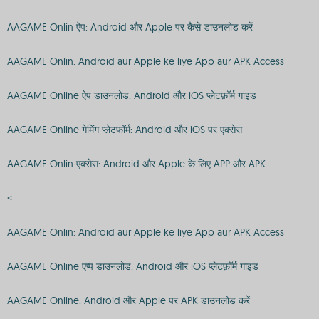
AAGAME Onlin ऐप: Android और Apple पर कैसे डाउनलोड करें
AAGAME Onlin: Android aur Apple ke liye App aur APK Access
AAGAME Online ऐप डाउनलोड: Android और iOS प्लेटफ़ॉर्म गाइड
AAGAME Online गेमिंग प्लेटफॉर्म: Android और iOS पर एक्सेस
AAGAME Onlin एक्सेस: Android और Apple के लिए APP और APK
<
AAGAME Onlin: Android aur Apple ke liye App aur APK Access
AAGAME Online एप्प डाउनलोड: Android और iOS प्लेटफ़ॉर्म गाइड
AAGAME Online: Android और Apple पर APK डाउनलोड करें