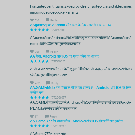
Forstrategyenthusiasts,weprovideafullsuiteofclassictablegames
anduniquevideopokervariants
518
Reply
AAgameApk: Android और iOS के लिए मुफ्त गेम डाउनलोड
1771237808
AAgameApk:AndroidऔरiOSकेलिएमुफ्तगेमडाउनलोडकरेंAAgameApk:A
ndroidऔरiOSकेलिएमुफ्तगेमडाउनलोड
381
Reply
AA गेम्स: Android और iOS पर मुफ्त गेमिंग का आनंद
1771588023
AAगेम्स:AndroidऔरiOSकेलिएमुफ्तगेमिंगऐपAAगेम्सडाउनलोड:AndroidऔरiO
Sकेलिएमुफ्तगेमिंगऐपAAGam
462
Reply
AA.GAME:Mobi पर मोबाइल गेमिंग का आनंद लें - Android और iOS के लिए
एक्सेस करें
1772066957
AA.GAMEमोबाइलप्लेटफ़ॉर्म:AndroidऔरiOSकेलिएऐपडाउनलोडगाइडAA.GA
ME:Mobiपरमोबाइलगेमिंगकाआनंदल
811
Reply
AA Game 777 ऐप डाउनलोड - Android और iOS प्लेटफॉर्म पर एक्सेस
1772078206
AAGame777ऐपडाउनलोड-