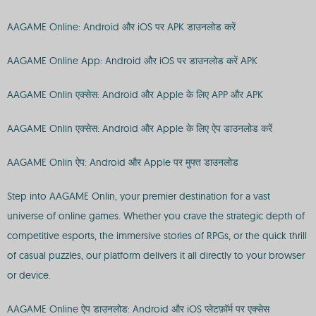
AAGAME Online: Android और iOS पर APK डाउनलोड करें
AAGAME Online App: Android और iOS पर डाउनलोड करें APK
AAGAME Onlin एक्सेस: Android और Apple के लिए APP और APK
AAGAME Onlin एक्सेस: Android और Apple के लिए ऐप डाउनलोड करें
AAGAME Onlin ऐप: Android और Apple पर मुफ्त डाउनलोड
Step into AAGAME Onlin, your premier destination for a vast
universe of online games. Whether you crave the strategic depth of
competitive esports, the immersive stories of RPGs, or the quick thrill
of casual puzzles, our platform delivers it all directly to your browser
or device.
AAGAME Online ऐप डाउनलोड: Android और iOS प्लेटफ़ॉर्म पर एक्सेस