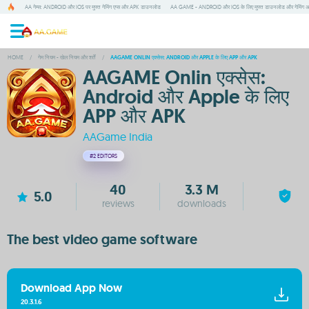
AA गेम्स: ANDROID और IOS पर मुफ्त गेमिंग एप्स और APK डाउनलोड
AA GAME - ANDROID और IOS के लिए मुफ्त डाउनलोड और गेमिंग 
HOME
/
गेम नियम - खेल नियम और शर्तें
/
AAGAME ONLIN एक्सेस: ANDROID और APPLE के लिए APP और APK
AAGAME Onlin एक्सेस:
Android और Apple के लिए
APP और APK
AAGame India
#2
EDITORS
40
3.3 M
5.0
reviews
downloads
The best video game software
Download App Now
20.3.1.6