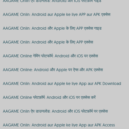
AAGAME Onlin ऐप डाउनलोड: Android और iOS प्लेटफ़ॉर्म गाइड
AAGAME Onlin: Android aur Apple ke liye APP aur APK एक्सेस
AAGAME Onlin: Android और Apple के लिए APP एक्सेस गाइड
AAGAME Onlin: Android और Apple के लिए APP एक्सेस
AAGAME Online गेमिंग प्लेटफॉर्म: Android और iOS पर एक्सेस
AAGAME Online: Android और Apple पर ऐप्स और APK एक्सेस
AAGAME Onlin: Android aur Apple ke liye App aur APK Download
AAGAME Online प्लेटफ़ॉर्म: Android और iOS पर एक्सेस करें
AAGAME Onlin ऐप डाउनलोड: Android और iOS प्लेटफ़ॉर्म पर एक्सेस
AAGAME Onlin: Android aur Apple ke liye App aur APK Access