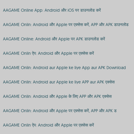
AAGAME Online App: Android और iOS पर डाउनलोड करें
AAGAME Onlin: Android और Apple पर एक्सेस करें, APP और APK डाउनलोड
AAGAME Online: Android और Apple पर APK डाउनलोड करें
AAGAME Onlin ऐप: Android और Apple पर एक्सेस करें
AAGAME Onlin: Android aur Apple ke liye App aur APK Download
AAGAME Onlin: Android aur Apple ke liye APP aur APK एक्सेस
AAGAME Onlin: Android और Apple के लिए APP और APK एक्सेस
AAGAME Onlin: Android और Apple पर एक्सेस करें, APP और APK ड
AAGAME Onlin ऐप: Android और Apple पर एक्सेस करें