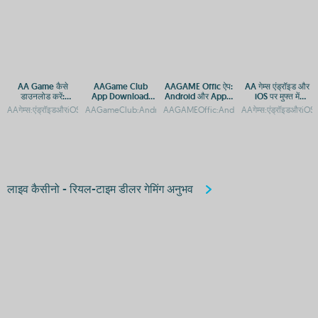
AA Game कैसे
AAGame Club
AAGAME Offic ऐप:
AA गेम्स एंड्रॉइड और
डाउनलोड करें:
App Download:
Android और Apple
iOS पर मुफ्त में
Android और iOS
Android & iOS APK
पर डाउनलोड करें
डाउनलोड करें
AAगेम्स:एंड्रॉइडऔरiOSपरमुफ्तगेमिंगकाआनंदAAGame:AndroidऔरiOSपरमुफ्तमेंडाउनलोडकरेंऔरखेल
AAGameClub:AndroidऔरiOSपरमुफ्तमेंडाउनलोडकरेंAAGameClub
AAGAMEOffic:AndroidऔरAppleडाउनलोडएक्
AAगेम्स:एंड्रॉइडऔरiOSप
गाइड
Access Guide
लाइव कैसीनो - रियल-टाइम डीलर गेमिंग अनुभव