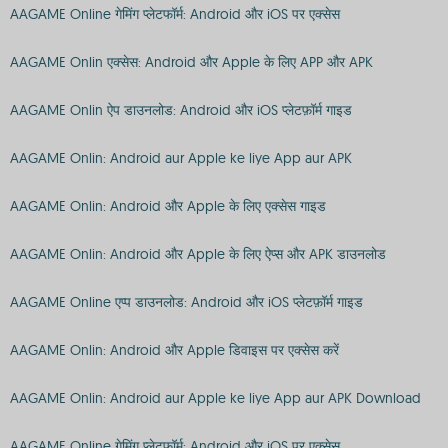
AAGAME Online गेमिंग प्लेटफॉर्म: Android और iOS पर एक्सेस
AAGAME Onlin एक्सेस: Android और Apple के लिए APP और APK
AAGAME Onlin ऐप डाउनलोड: Android और iOS प्लेटफ़ॉर्म गाइड
AAGAME Onlin: Android aur Apple ke liye App aur APK
AAGAME Onlin: Android और Apple के लिए एक्सेस गाइड
AAGAME Onlin: Android और Apple के लिए ऐप्स और APK डाउनलोड
AAGAME Online एप्प डाउनलोड: Android और iOS प्लेटफ़ॉर्म गाइड
AAGAME Onlin: Android और Apple डिवाइस पर एक्सेस करें
AAGAME Onlin: Android aur Apple ke liye App aur APK Download
AAGAME Online गेमिंग प्लेटफॉर्म: Android और iOS पर एक्सेस