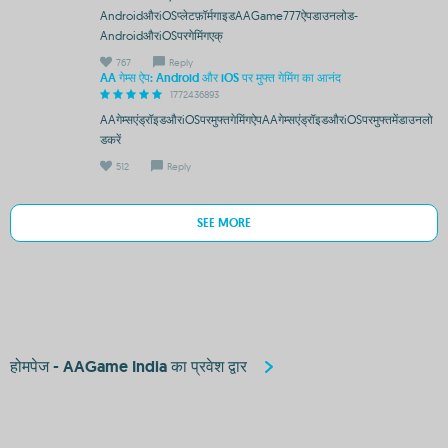
AndroidऔरiOSप्लेटफ़ॉर्मगाइडAAGame777ऐपडाउनलोड-
AndroidऔरiOSपरगेमिंगएक्
767
Reply
AA गेम्स ऐप: Android और iOS पर मुफ्त गेमिंग का आनंद
1772436893
AAगेम्सएंड्रॉइडऔरiOSपरमुफ्तगेमिंगऐपAAगेम्सएंड्रॉइडऔरiOSपरमुफ्तमेंडाउनलो
डकरें
512
Reply
SEE MORE
होमपेज - AAGame India का प्रवेश द्वार