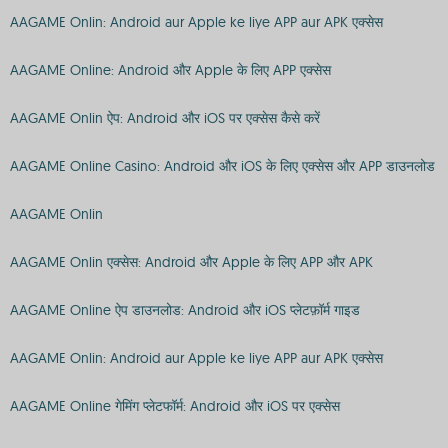
AAGAME Onlin: Android aur Apple ke liye APP aur APK एक्सेस
AAGAME Online: Android और Apple के लिए APP एक्सेस
AAGAME Onlin ऐप: Android और iOS पर एक्सेस कैसे करें
AAGAME Online Casino: Android और iOS के लिए एक्सेस और APP डाउनलोड
AAGAME Onlin
AAGAME Onlin एक्सेस: Android और Apple के लिए APP और APK
AAGAME Online ऐप डाउनलोड: Android और iOS प्लेटफ़ॉर्म गाइड
AAGAME Onlin: Android aur Apple ke liye APP aur APK एक्सेस
AAGAME Online गेमिंग प्लेटफॉर्म: Android और iOS पर एक्सेस