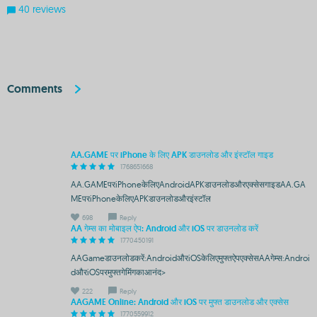
40 reviews
Comments
AA.GAME पर iPhone के लिए APK डाउनलोड और इंस्टॉल गाइड
1768651668
AA.GAMEपरiPhoneकेलिएAndroidAPKडाउनलोडऔरएक्सेसगाइडAA.GA
MEपरiPhoneकेलिएAPKडाउनलोडऔरइंस्टॉल
698
Reply
AA गेम्स का मोबाइल ऐप: Android और iOS पर डाउनलोड करें
1770450191
AAGameडाउनलोडकरें:AndroidऔरiOSकेलिएमुफ्तऐपएक्सेसAAगेम्स:Androi
dऔरiOSपरमुफ्तगेमिंगकाआनंद>
222
Reply
AAGAME Online: Android और iOS पर मुफ्त डाउनलोड और एक्सेस
1770559912