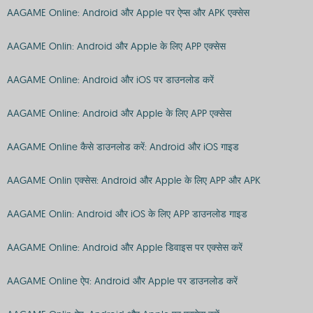
AAGAME Online: Android और Apple पर ऐप्स और APK एक्सेस
AAGAME Onlin: Android और Apple के लिए APP एक्सेस
AAGAME Online: Android और iOS पर डाउनलोड करें
AAGAME Online: Android और Apple के लिए APP एक्सेस
AAGAME Online कैसे डाउनलोड करें: Android और iOS गाइड
AAGAME Onlin एक्सेस: Android और Apple के लिए APP और APK
AAGAME Onlin: Android और iOS के लिए APP डाउनलोड गाइड
AAGAME Online: Android और Apple डिवाइस पर एक्सेस करें
AAGAME Online ऐप: Android और Apple पर डाउनलोड करें