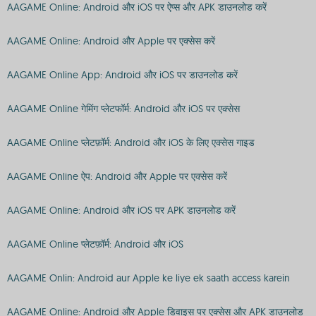
AAGAME Online: Android और iOS पर ऐप्स और APK डाउनलोड करें
AAGAME Online: Android और Apple पर एक्सेस करें
AAGAME Online App: Android और iOS पर डाउनलोड करें
AAGAME Online गेमिंग प्लेटफॉर्म: Android और iOS पर एक्सेस
AAGAME Online प्लेटफ़ॉर्म: Android और iOS के लिए एक्सेस गाइड
AAGAME Online ऐप: Android और Apple पर एक्सेस करें
AAGAME Online: Android और iOS पर APK डाउनलोड करें
AAGAME Online प्लेटफ़ॉर्म: Android और iOS
AAGAME Onlin: Android aur Apple ke liye ek saath access karein
AAGAME Online: Android और Apple डिवाइस पर एक्सेस और APK डाउनलोड