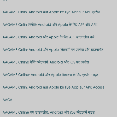
AAGAME Onlin: Android aur Apple ke liye APP aur APK एक्सेस
AAGAME Onlin एक्सेस: Android और Apple के लिए APP और APK
AAGAME Onlin: Android और Apple के लिए APP डाउनलोड करें
AAGAME Onlin: Android और Apple प्लेटफ़ॉर्म पर एक्सेस और डाउनलोड
AAGAME Online गेमिंग प्लेटफॉर्म: Android और iOS पर एक्सेस
AAGAME Online: Android और Apple डिवाइस के लिए एक्सेस गाइड
AAGAME Onlin: Android aur Apple ke liye App aur APK Access
AAGA
AAGAME Online एप्प डाउनलोड: Android और iOS प्लेटफ़ॉर्म गाइड