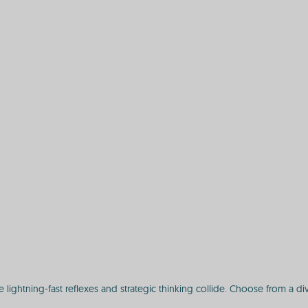
ghtning-fast reflexes and strategic thinking collide. Choose from a div