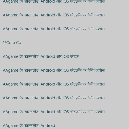
AAgame ऐप डाउनलोड: Android और iOS प्लेटफ़ॉर्म पर गेमिंग एक्सेस
AAgame ऐप डाउनलोड: Android और iOS प्लेटफ़ॉर्म पर गेमिंग एक्सेस
AAgame ऐप डाउनलोड: Android और iOS प्लेटफ़ॉर्म पर गेमिंग एक्सेस
**Core Co
AAgame ऐप डाउनलोड: Android और iOS प्लेटफ़
AAgame ऐप डाउनलोड: Android और iOS प्लेटफ़ॉर्म पर गेमिंग एक्सेस
AAgame ऐप डाउनलोड: Android और iOS प्लेटफ़ॉर्म पर गेमिंग एक्सेस
AAgame ऐप डाउनलोड: Android और iOS प्लेटफ़ॉर्म पर गेमिंग एक्सेस
AAgame ऐप डाउनलोड: Android और iOS प्लेटफ़ॉर्म पर गेमिंग एक्सेस
AAgame ऐप डाउनलोड: Android