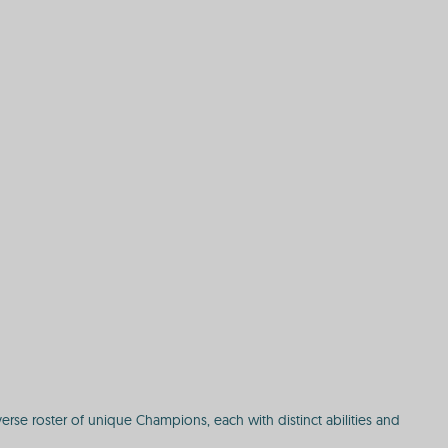
erse roster of unique Champions, each with distinct abilities and