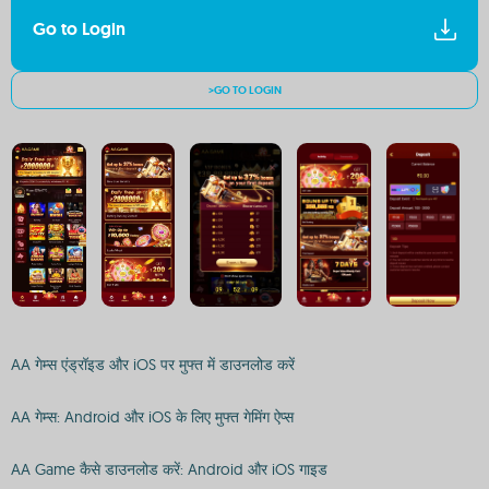
Go to Login
>GO TO LOGIN
AA गेम्स एंड्रॉइड और iOS पर मुफ्त में डाउनलोड करें
AA गेम्स: Android और iOS के लिए मुफ्त गेमिंग ऐप्स
AA Game कैसे डाउनलोड करें: Android और iOS गाइड