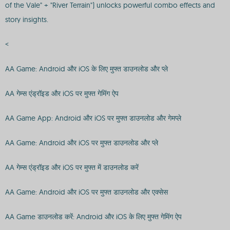
of the Vale" + "River Terrain") unlocks powerful combo effects and
story insights.
<
AA Game: Android और iOS के लिए मुफ्त डाउनलोड और प्ले
AA गेम्स एंड्रॉइड और iOS पर मुफ्त गेमिंग ऐप
AA Game App: Android और iOS पर मुफ्त डाउनलोड और गेमप्ले
AA Game: Android और iOS पर मुफ्त डाउनलोड और प्ले
AA गेम्स एंड्रॉइड और iOS पर मुफ्त में डाउनलोड करें
AA Game: Android और iOS पर मुफ्त डाउनलोड और एक्सेस
AA Game डाउनलोड करें: Android और iOS के लिए मुफ्त गेमिंग ऐप