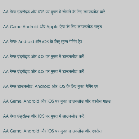
AA गेम्स एंड्रॉइड और iOS पर मुफ्त में खेलने के लिए डाउनलोड करें
AA Game Android और Apple ऐप्स के लिए डाउनलोड गाइड
AA गेम्स: Android और iOS के लिए मुफ्त गेमिंग ऐप
AA गेम्स एंड्रॉइड और iOS पर मुफ्त में डाउनलोड करें
AA गेम्स एंड्रॉइड और iOS पर मुफ्त में डाउनलोड करें
AA गेम्स डाउनलोड: Android और iOS के लिए मुफ्त गेमिंग एप
AA Game: Android और iOS पर मुफ्त डाउनलोड और एक्सेस गाइड
AA गेम्स एंड्रॉइड और iOS पर मुफ्त में डाउनलोड करें
AA Game: Android और iOS पर मुफ्त डाउनलोड और एक्सेस