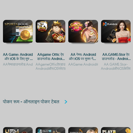
AA Game: Android
AAgame Offic ऐप
AA गेम्स: Android
AA.GAME:Stor ऐप
और iOS के लिए मुफ्त
डाउनलोड: Android
और iOS पर मुफ्त गेमिंग
डाउनलोड - Android
डाउनलोड और गेमप्ले
और iOS प्लेटफ़ॉर्म पर
का आनंद
और iOS प्लेटफ़ॉर्म पर
AAगेम्सडाउनलोड:AndroidऔरiOSपरमुफ्तगेमिंगएप्सAAगेम्सएंड्रॉइडऔरiOSपरमुफ्तमेंखेलनेकेलिएAAगे
AAgameOfficऐपडाउनलोड-
AAGame:AndroidऔरiOSपरमुफ्तगेमिंगऐप्सकास
AA.GAME:Stor-
गाइड
एक्सेस गाइड
एक्सेस
AndroidऔरiOSप्लेटफ़ॉर्मपरमुफ्तएक्सेसAAgameOfficऐपडाउनलोड:Andr
AndroidऔरiOSकेलिएऐ
पोकर रूम - ऑनलाइन पोकर टेबल