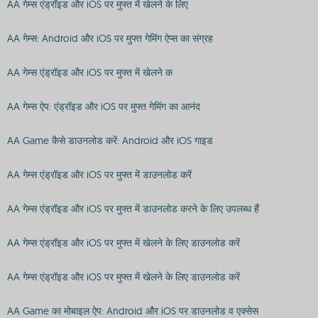
AA गेम्स एंड्रॉइड और iOS पर मुफ्त में खेलने के लिए
AA गेम्स: Android और iOS पर मुफ्त गेमिंग ऐप्स का संग्रह
AA गेम्स एंड्रॉइड और iOS पर मुफ्त में खेलने क
AA गेम्स ऐप: एंड्रॉइड और iOS पर मुफ्त गेमिंग का आनंद
AA Game कैसे डाउनलोड करें: Android और iOS गाइड
AA गेम्स एंड्रॉइड और iOS पर मुफ्त में डाउनलोड करें
AA गेम्स एंड्रॉइड और iOS पर मुफ्त में डाउनलोड करने के लिए उपलब्ध हैं
AA गेम्स एंड्रॉइड और iOS पर मुफ्त में खेलने के लिए डाउनलोड करें
AA गेम्स एंड्रॉइड और iOS पर मुफ्त में खेलने के लिए डाउनलोड करें
AA Game का मोबाइल ऐप: Android और iOS पर डाउनलोड व एक्सेस