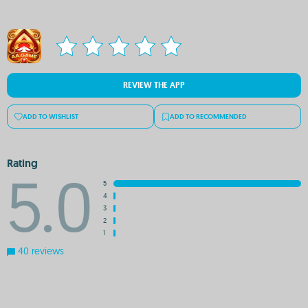
REVIEW THE APP
ADD TO WISHLIST
ADD TO RECOMMENDED
Rating
5.0
5
4
3
2
1
40 reviews