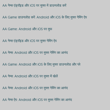
AA गेम्स एंड्रॉइड और iOS पर मुफ्त में डाउनलोड करें
AA Game डाउनलोड करें: Android और iOS के लिए मुफ्त गेमिंग ऐप
AA Game: Android और iOS पर मुफ
AA गेम्स एंड्रॉइड और iOS पर मुफ्त गेमिंग ऐप
AA गेम्स: Android और iOS पर मुफ्त गेमिंग का आनंद
AA Game: Android और iOS के लिए मुफ्त डाउनलोड और प्ले
AA गेम्स: Android और iOS पर मुफ्त में खेलें
AA गेम्स: Android और iOS पर मुफ्त गेमिंग का आनंद
AA गेम्स ऐप: Android और iOS पर मुफ्त गेमिंग का आनंद