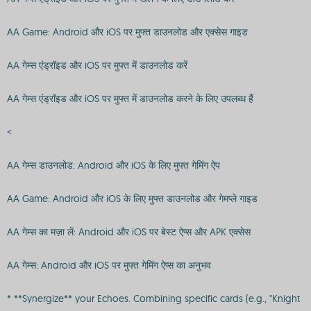
AA Game: Android और iOS पर मुफ्त डाउनलोड और एक्सेस गाइड
AA गेम्स एंड्रॉइड और iOS पर मुफ्त में डाउनलोड करें
AA गेम्स एंड्रॉइड और iOS पर मुफ्त में डाउनलोड करने के लिए उपलब्ध हैं
<
AA गेम्स डाउनलोड: Android और iOS के लिए मुफ्त गेमिंग ऐप
AA Game: Android और iOS के लिए मुफ्त डाउनलोड और गेमप्ले गाइड
AA गेम्स का मज़ा लें: Android और iOS पर बेस्ट ऐप्स और APK एक्सेस
AA गेम्स: Android और iOS पर मुफ्त गेमिंग ऐप्स का अनुभव
* **Synergize** your Echoes. Combining specific cards (e.g., "Knight