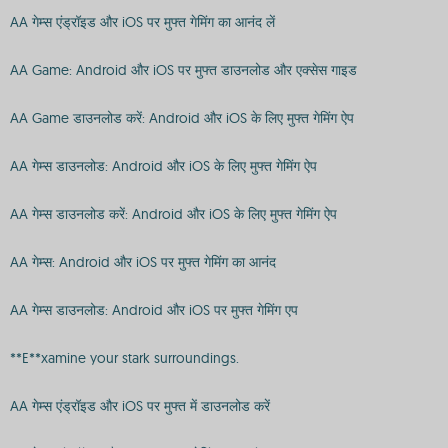
AA गेम्स एंड्रॉइड और iOS पर मुफ्त गेमिंग का आनंद लें
AA Game: Android और iOS पर मुफ्त डाउनलोड और एक्सेस गाइड
AA Game डाउनलोड करें: Android और iOS के लिए मुफ्त गेमिंग ऐप
AA गेम्स डाउनलोड: Android और iOS के लिए मुफ्त गेमिंग ऐप
AA गेम्स डाउनलोड करें: Android और iOS के लिए मुफ्त गेमिंग ऐप
AA गेम्स: Android और iOS पर मुफ्त गेमिंग का आनंद
AA गेम्स डाउनलोड: Android और iOS पर मुफ्त गेमिंग एप
**E**xamine your stark surroundings.
AA गेम्स एंड्रॉइड और iOS पर मुफ्त में डाउनलोड करें