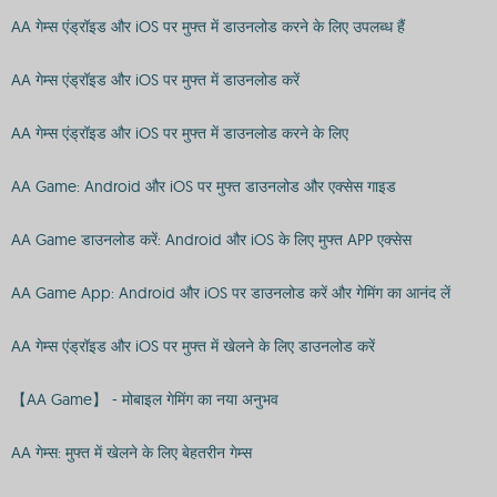
AA गेम्स एंड्रॉइड और iOS पर मुफ्त में डाउनलोड करने के लिए उपलब्ध हैं
AA गेम्स एंड्रॉइड और iOS पर मुफ्त में डाउनलोड करें
AA गेम्स एंड्रॉइड और iOS पर मुफ्त में डाउनलोड करने के लिए
AA Game: Android और iOS पर मुफ्त डाउनलोड और एक्सेस गाइड
AA Game डाउनलोड करें: Android और iOS के लिए मुफ्त APP एक्सेस
AA Game App: Android और iOS पर डाउनलोड करें और गेमिंग का आनंद लें
AA गेम्स एंड्रॉइड और iOS पर मुफ्त में खेलने के लिए डाउनलोड करें
【AA Game】 - मोबाइल गेमिंग का नया अनुभव
AA गेम्स: मुफ्त में खेलने के लिए बेहतरीन गेम्स