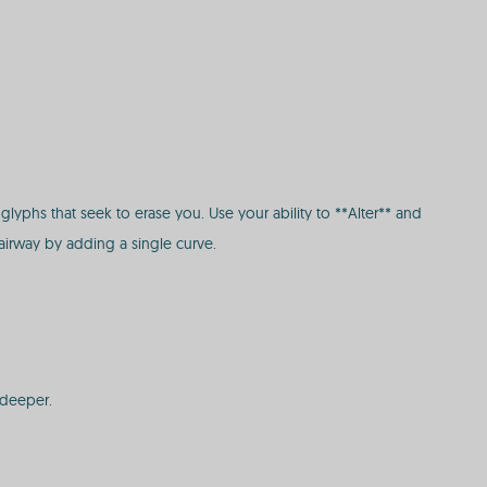
yphs that seek to erase you. Use your ability to **Alter** and
tairway by adding a single curve.
 deeper.