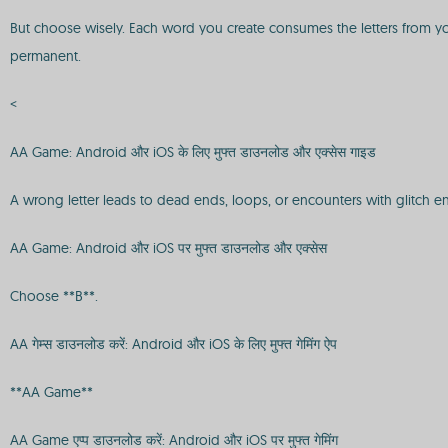
But choose wisely. Each word you create consumes the letters from your
permanent.
<
AA Game: Android और iOS के लिए मुफ्त डाउनलोड और एक्सेस गाइड
A wrong letter leads to dead ends, loops, or encounters with glitch ent
AA Game: Android और iOS पर मुफ्त डाउनलोड और एक्सेस
Choose **B**.
AA गेम्स डाउनलोड करें: Android और iOS के लिए मुफ्त गेमिंग ऐप
**AA Game**
AA Game एप्प डाउनलोड करें: Android और iOS पर मुफ्त गेमिंग