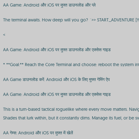
AA Game: Android और iOS पर मुफ्त डाउनलोड और प्ले
The terminal awaits. How deep will you go? `>> START_ADVENTURE [
<
AA Game: Android और iOS पर मुफ्त डाउनलोड और एक्सेस गाइड
* **Goal:** Reach the Core Terminal and choose: reboot the system in
AA Game डाउनलोड करें: Android और iOS के लिए मुफ्त गेमिंग ऐप
AA Game: Android और iOS पर मुफ्त डाउनलोड और एक्सेस गाइड
This is a turn-based tactical roguelike where every move matters. Navi
Shades that lurk within, but it constantly dims. Manage its fuel, or be
AA गेम्स: Android और iOS पर मुफ्त में खेलें