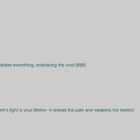
delete everything, embracing the void (BBB).
n’s light is your lifeline—it reveals the path and weakens the twisted