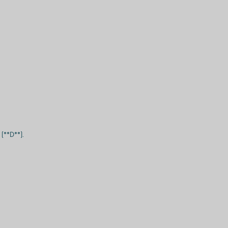
 (**D**).