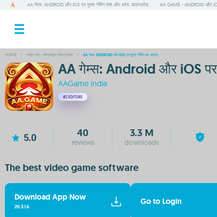
AA गेम्स: ANDROID और IOS पर मुफ्त गेमिंग एप्स और APK डाउनलोड
AA GAME - ANDROID और IOS क
HOME
/
पोकर रूम - ऑनलाइन पोकर टेबल
/
AA गेम्स: ANDROID और IOS पर मुफ्त गेमिंग का आनंद
AA गेम्स: Android और iOS पर म
AAGame India
#2
EDITORS
40
3.3 M
5.0
reviews
downloads
The best video game software
Download App Now
Go to Login
20.3.1.6