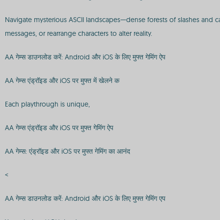
Navigate mysterious ASCII landscapes—dense forests of slashes and ca
messages, or rearrange characters to alter reality.
AA गेम्स डाउनलोड करें: Android और iOS के लिए मुफ्त गेमिंग ऐप
AA गेम्स एंड्रॉइड और iOS पर मुफ्त में खेलने क
Each playthrough is unique,
AA गेम्स एंड्रॉइड और iOS पर मुफ्त गेमिंग ऐप
AA गेम्स: एंड्रॉइड और iOS पर मुफ्त गेमिंग का आनंद
<
AA गेम्स डाउनलोड करें: Android और iOS के लिए मुफ्त गेमिंग एप