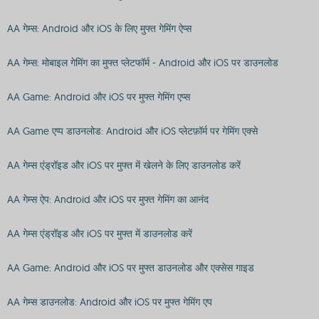
AA गेम्स: Android और iOS के लिए मुफ्त गेमिंग ऐप्स
AA गेम्स: मोबाइल गेमिंग का मुफ्त प्लेटफॉर्म - Android और iOS पर डाउनलोड
AA Game: Android और iOS पर मुफ्त गेमिंग एप्स
AA Game एप्प डाउनलोड: Android और iOS प्लेटफ़ॉर्म पर गेमिंग एक्से
AA गेम्स एंड्रॉइड और iOS पर मुफ्त में खेलने के लिए डाउनलोड करें
AA गेम्स ऐप: Android और iOS पर मुफ्त गेमिंग का आनंद
AA गेम्स एंड्रॉइड और iOS पर मुफ्त में डाउनलोड करें
AA Game: Android और iOS पर मुफ्त डाउनलोड और एक्सेस गाइड
AA गेम्स डाउनलोड: Android और iOS पर मुफ्त गेमिंग एप