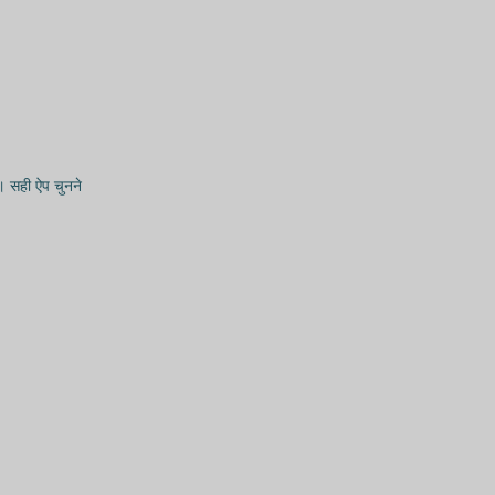
। सही ऐप चुनने