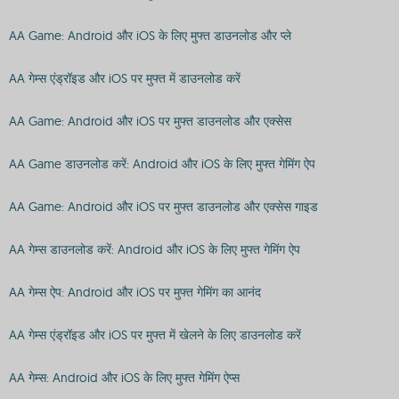
AA Game: Android और iOS के लिए मुफ्त डाउनलोड और प्ले
AA गेम्स एंड्रॉइड और iOS पर मुफ्त में डाउनलोड करें
AA Game: Android और iOS पर मुफ्त डाउनलोड और एक्सेस
AA Game डाउनलोड करें: Android और iOS के लिए मुफ्त गेमिंग ऐप
AA Game: Android और iOS पर मुफ्त डाउनलोड और एक्सेस गाइड
AA गेम्स डाउनलोड करें: Android और iOS के लिए मुफ्त गेमिंग ऐप
AA गेम्स ऐप: Android और iOS पर मुफ्त गेमिंग का आनंद
AA गेम्स एंड्रॉइड और iOS पर मुफ्त में खेलने के लिए डाउनलोड करें
AA गेम्स: Android और iOS के लिए मुफ्त गेमिंग ऐप्स