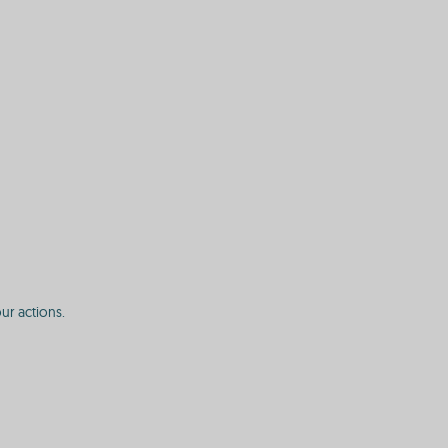
ur actions.